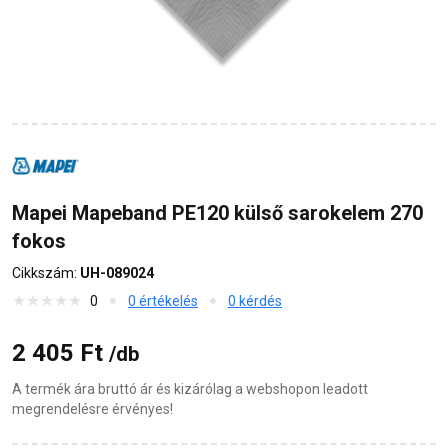
Mapei Mapeband PE120 külső sarokelem 270
fokos
Cikkszám:
UH-089024
0
0 értékelés
0 kérdés
2 405 Ft
/db
A termék ára bruttó ár és kizárólag a webshopon leadott
megrendelésre érvényes!