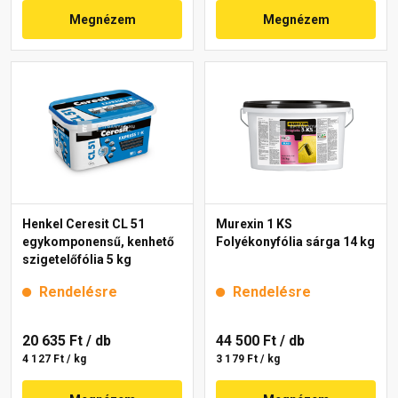
Megnézem
Megnézem
Henkel Ceresit CL 51
Murexin 1 KS
egykomponensű, kenhető
Folyékonyfólia sárga 14 kg
szigetelőfólia 5 kg
Rendelésre
Rendelésre
20 635 Ft
/ db
44 500 Ft
/ db
4 127 Ft / kg
3 179 Ft / kg