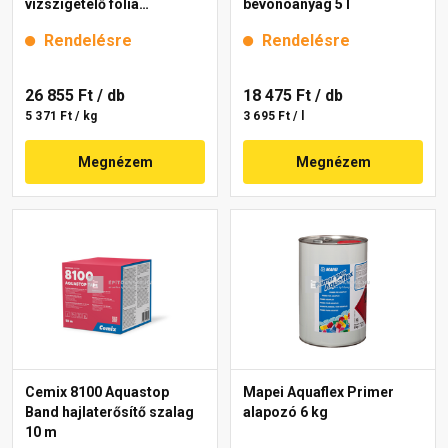
vízszigetelő fólia
bevonóanyag 5 l
téglavörös 5 kg
Rendelésre
Rendelésre
26 855 Ft
/ db
18 475 Ft
/ db
5 371 Ft / kg
3 695 Ft / l
Megnézem
Megnézem
Cemix 8100 Aquastop
Mapei Aquaflex Primer
Band hajlaterősítő szalag
alapozó 6 kg
10 m