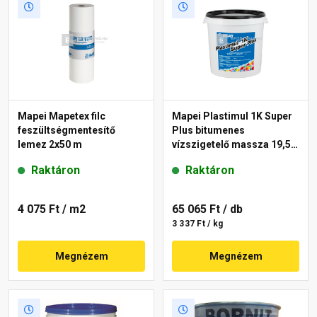
Mapei Mapetex filc
Mapei Plastimul 1K Super
feszültségmentesítő
Plus bitumenes
lemez 2x50 m
vízszigetelő massza 19,5
kg, 30 l
Raktáron
Raktáron
4 075 Ft
/ m2
65 065 Ft
/ db
3 337 Ft / kg
Megnézem
Megnézem