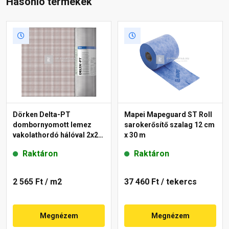
Hasonló termékek
Dörken Delta-PT
Mapei Mapeguard ST Roll
dombornyomott lemez
sarokerősítő szalag 12 cm
vakolathordó hálóval 2x20
x 30 m
m
Raktáron
Raktáron
2 565 Ft
/ m2
37 460 Ft
/ tekercs
Megnézem
Megnézem