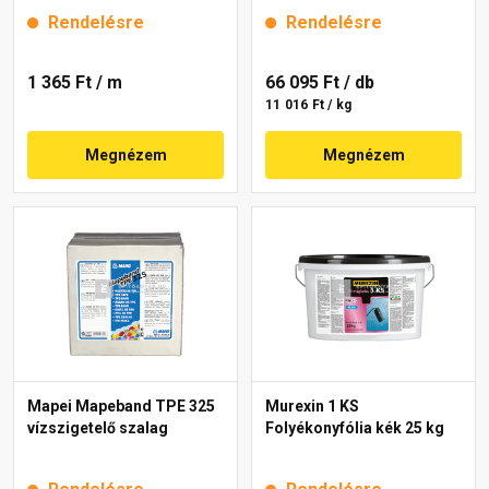
Rendelésre
Rendelésre
1 365 Ft
/ m
66 095 Ft
/ db
11 016 Ft / kg
Megnézem
Megnézem
Mapei Mapeband TPE 325
Murexin 1 KS
vízszigetelő szalag
Folyékonyfólia kék 25 kg