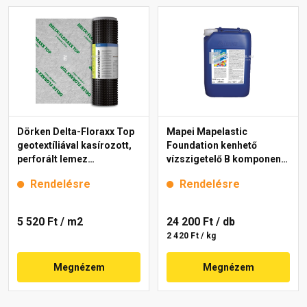
Dörken Delta-Floraxx Top
Mapei Mapelastic
geotextíliával kasírozott,
Foundation kenhető
perforált lemez
vízszigetelő B komponens
zöldtetőhöz 2x10 m
10 kg
Rendelésre
Rendelésre
5 520 Ft
/ m2
24 200 Ft
/ db
2 420 Ft / kg
Megnézem
Megnézem