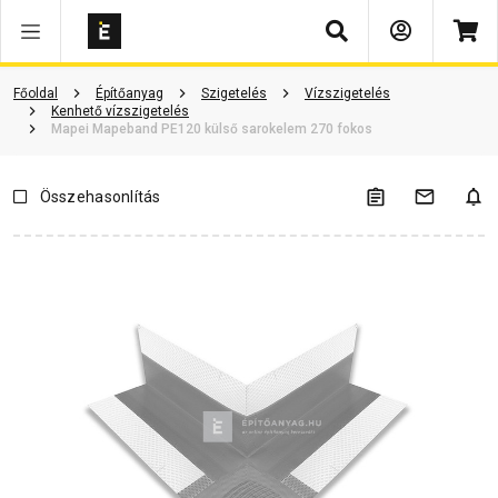
Keresés
Vásárlói vélemények
Kérdések és válaszok
Kapcsolódó cikkek
Főoldal
Építőanyag
Szigetelés
Vízszigetelés
Kenhető vízszigetelés
Mapei Mapeband PE120 külső sarokelem 270 fokos
Összehasonlítás