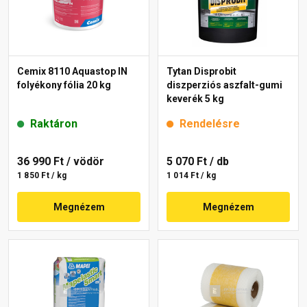
Cemix 8110 Aquastop IN
Tytan Disprobit
folyékony fólia 20 kg
diszperziós aszfalt-gumi
keverék 5 kg
Raktáron
Rendelésre
36 990 Ft
/ vödör
5 070 Ft
/ db
1 850 Ft / kg
1 014 Ft / kg
Megnézem
Megnézem