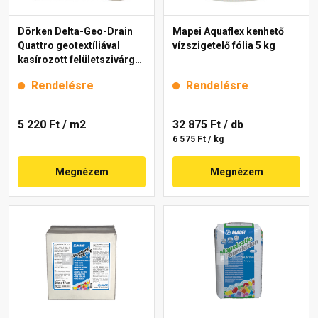
Dörken Delta-Geo-Drain
Mapei Aquaflex kenhető
Quattro geotextíliával
vízszigetelő fólia 5 kg
kasírozott felületszivárgó
lemez 2x12,5 m
Rendelésre
Rendelésre
5 220 Ft
/ m2
32 875 Ft
/ db
6 575 Ft / kg
Megnézem
Megnézem