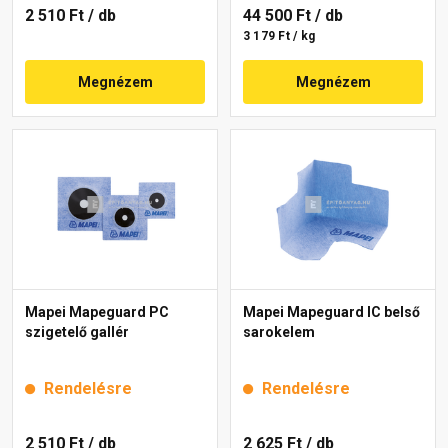
2 510 Ft
/ db
44 500 Ft
/ db
3 179 Ft / kg
Megnézem
Megnézem
Mapei Mapeguard PC
Mapei Mapeguard IC belső
szigetelő gallér
sarokelem
Rendelésre
Rendelésre
2 510 Ft
/ db
2 625 Ft
/ db