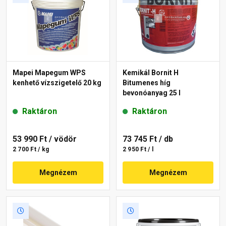
Mapei Mapegum WPS
Kemikál Bornit H
kenhető vízszigetelő 20 kg
Bitumenes híg
bevonóanyag 25 l
Raktáron
Raktáron
53 990 Ft
/ vödör
73 745 Ft
/ db
2 700 Ft / kg
2 950 Ft / l
Megnézem
Megnézem