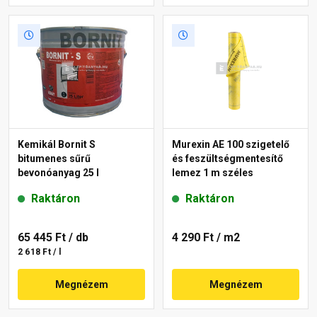
Kemikál Bornit S
Murexin AE 100 szigetelő
bitumenes sűrű
és feszültségmentesítő
bevonóanyag 25 l
lemez 1 m széles
Raktáron
Raktáron
65 445 Ft
/ db
4 290 Ft
/ m2
2 618 Ft / l
Megnézem
Megnézem