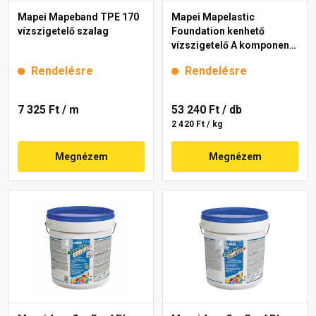
Mapei Mapeband TPE 170
Mapei Mapelastic
vízszigetelő szalag
Foundation kenhető
vízszigetelő A komponens
22 kg
Rendelésre
Rendelésre
7 325 Ft
/ m
53 240 Ft
/ db
2 420 Ft / kg
Megnézem
Megnézem