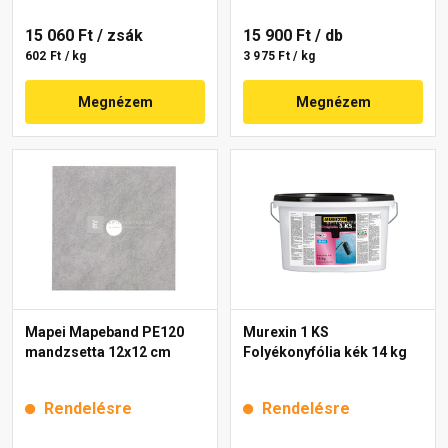
15 060 Ft
/ zsák
15 900 Ft
/ db
602 Ft / kg
3 975 Ft / kg
Megnézem
Megnézem
Mapei Mapeband PE120
Murexin 1 KS
mandzsetta 12x12 cm
Folyékonyfólia kék 14 kg
Rendelésre
Rendelésre