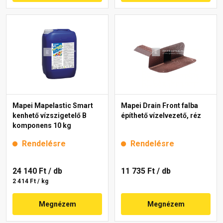
Mapei Mapelastic Smart
Mapei Drain Front falba
kenhető vízszigetelő B
építhető vízelvezető, réz
komponens 10 kg
Rendelésre
Rendelésre
24 140 Ft
/ db
11 735 Ft
/ db
2 414 Ft / kg
Megnézem
Megnézem