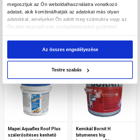
folyékonyfólia sárga 25 kg
vízszigetelő habarcs
megosztjuk az Ön weboldalhasználatra vonatkozó
szürke 25 kg
adatait, akik kombinálhatják az adatokat más olyan
Rendelésre
Rendelésre
adatokkal, amelyeket Ön adott meg számukra vagy az
Ön által használt más szolgáltatásokból gyűjtöttek.
74 500 Ft
/ vödör
15 750 Ft
/ zsák
2 980 Ft / kg
630 Ft / kg
Az összes engedélyezése
Megnézem
Megnézem
Testre szabás
Mapei Aquaflex Roof Plus
Kemikál Bornit H
szálerősítéses kenhető
bitumenes híg