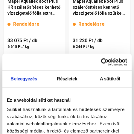
Mapei Aquaflex Roof Plus
Mapei Aquaflex Roof Plus
HR szálerősítéses kenhető
szálerősítéses kenhető
vízszigetelő fólia extra
vízszigetelő fólia szürke 5
fehér 5 kg
kg
Rendelésre
Rendelésre
33 075 Ft
/ db
31 220 Ft
/ db
6 615 Ft / kg
6 244 Ft / kg
Megnézem
Megnézem
Beleegyezés
Részletek
A sütikről
Ez a weboldal sütiket használ
Sütiket használunk a tartalmak és hirdetések személyre
szabásához, közösségi funkciók biztosításához,
valamint weboldalforgalmunk elemzéséhez. Ezenkívül
Murexin 1 KS
Mapei Planiseal 88
közösségi média-, hirdető- és elemező partnereinkkel