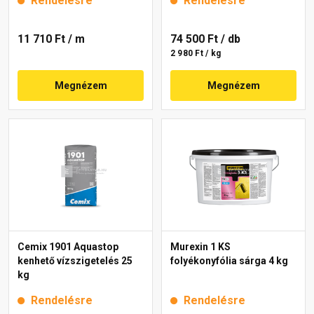
Rendelésre
Rendelésre
11 710 Ft
/ m
74 500 Ft
/ db
2 980 Ft / kg
Megnézem
Megnézem
Cemix 1901 Aquastop
Murexin 1 KS
kenhető vízszigetelés 25
folyékonyfólia sárga 4 kg
kg
Rendelésre
Rendelésre