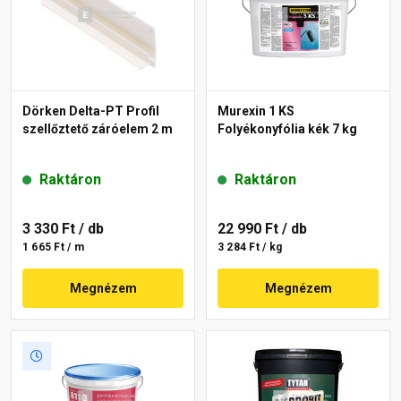
Dörken Delta-PT Profil
Murexin 1 KS
szellőztető záróelem 2 m
Folyékonyfólia kék 7 kg
Raktáron
Raktáron
3 330 Ft
/ db
22 990 Ft
/ db
1 665 Ft / m
3 284 Ft / kg
Megnézem
Megnézem