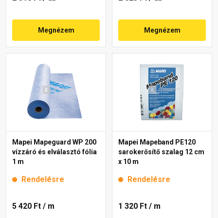
Megnézem
Megnézem
Mapei Mapeguard WP 200
Mapei Mapeband PE120
vízzáró és elválasztó fólia
sarokerősítő szalag 12 cm
1 m
x 10 m
Rendelésre
Rendelésre
5 420 Ft
/ m
1 320 Ft
/ m