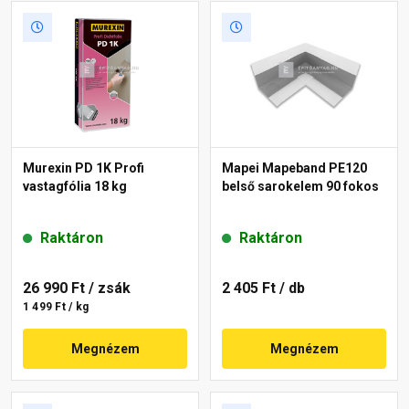
Murexin PD 1K Profi
Mapei Mapeband PE120
vastagfólia 18 kg
belső sarokelem 90 fokos
Raktáron
Raktáron
26 990 Ft
/ zsák
2 405 Ft
/ db
1 499 Ft / kg
Megnézem
Megnézem