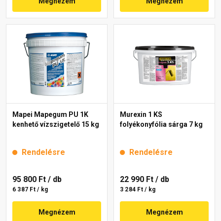
Megnézem
Megnézem
Mapei Mapegum PU 1K
Murexin 1 KS
kenhető vízszigetelő 15 kg
folyékonyfólia sárga 7 kg
Rendelésre
Rendelésre
95 800 Ft
/ db
22 990 Ft
/ db
6 387 Ft / kg
3 284 Ft / kg
Megnézem
Megnézem