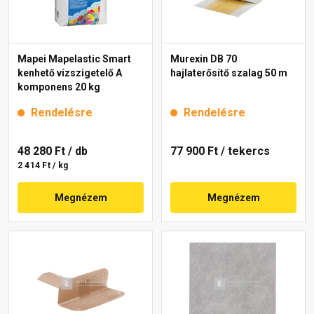
Mapei Mapelastic Smart
Murexin DB 70
kenhető vízszigetelő A
hajlaterősítő szalag 50 m
komponens 20 kg
Rendelésre
Rendelésre
48 280 Ft
/ db
77 900 Ft
/ tekercs
2 414 Ft / kg
Megnézem
Megnézem