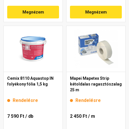
Megnézem
Megnézem
Cemix 8110 Aquastop IN
Mapei Mapetex Strip
folyékony fólia 1,5 kg
kétoldalas ragasztószalag
25 m
Rendelésre
Rendelésre
7 590 Ft
/ db
2 450 Ft
/ m