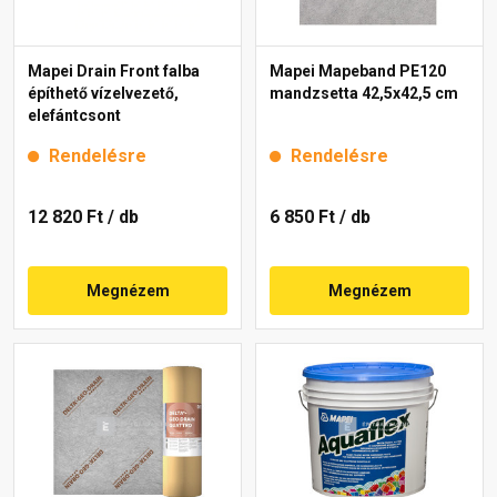
Mapei Drain Front falba
Mapei Mapeband PE120
építhető vízelvezető,
mandzsetta 42,5x42,5 cm
elefántcsont
Rendelésre
Rendelésre
12 820 Ft
/ db
6 850 Ft
/ db
Megnézem
Megnézem