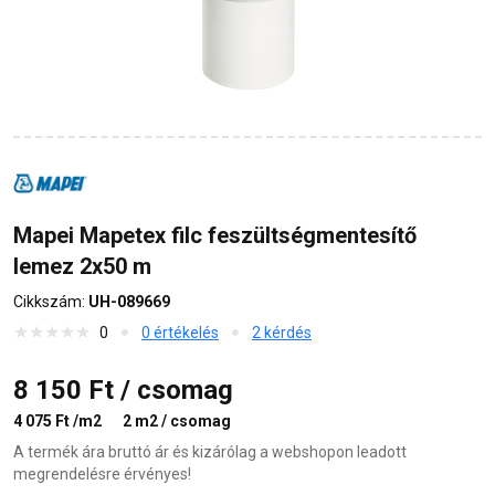
Mapei Mapetex filc feszültségmentesítő
lemez 2x50 m
Cikkszám:
UH-089669
0
0 értékelés
2 kérdés
8 150 Ft / csomag
4 075 Ft /m2
2 m2 / csomag
A termék ára bruttó ár és kizárólag a webshopon leadott
megrendelésre érvényes!