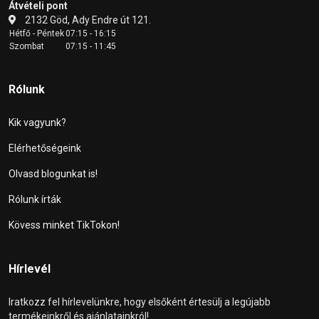
Átvételi pont
2132 Göd, Ady Endre út 121.
Hétfő - Péntek
07:15 - 16:15
Szombat
07:15 - 11:45
Rólunk
Kik vagyunk?
Elérhetőségeink
Olvasd blogunkat is!
Rólunk írták
Kövess minket TikTokon!
Hírlevél
Iratkozz fel hírlevelünkre, hogy elsőként értesülj a legújabb
termékeinkről és ajánlatainkról!