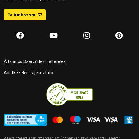
Feliratkozom
Általános Szerződési Feltételek
Adatkezelési tájékoztató
A feltüntetett árak kizárólag az Építőanyag.hu-n keresztül leadott