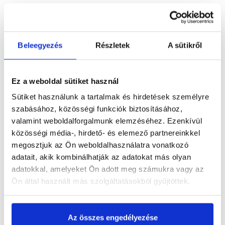
Részletes leírás
Beleegyezés
Részletek
A sütikről
Termékinformáció
Ez a weboldal sütiket használ
Sütiket használunk a tartalmak és hirdetések személyre
szabásához, közösségi funkciók biztosításához,
valamint weboldalforgalmunk elemzéséhez. Ezenkívül
Dokumentumok
(1)
közösségi média-, hirdető- és elemező partnereinkkel
megosztjuk az Ön weboldalhasználatra vonatkozó
adatait, akik kombinálhatják az adatokat más olyan
adatokkal, amelyeket Ön adott meg számukra vagy az
Vásárlói vélemények
Ön által használt más szolgáltatásokból gyűjtöttek.
Az összes engedélyezése