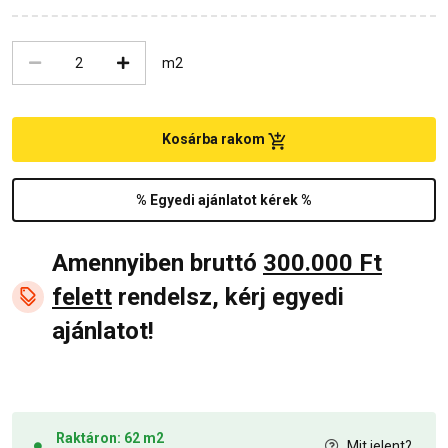
m2
Kosárba rakom
% Egyedi ajánlatot kérek %
Amennyiben bruttó
300.000 Ft
felett
rendelsz, kérj egyedi
ajánlatot!
Raktáron: 62 m2
Mit jelent?