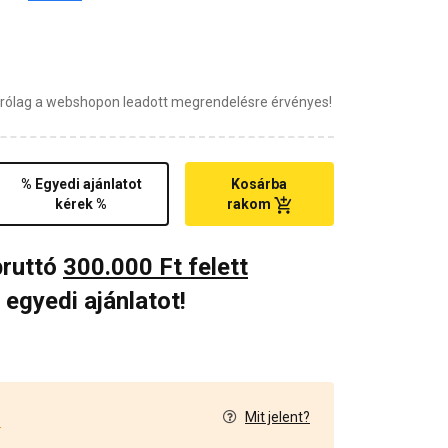
zárólag a webshopon leadott megrendelésre érvényes!
% Egyedi ajánlatot
Kosárba
kérek %
rakom
bruttó
300.000 Ft felett
 egyedi ajánlatot!
Mit jelent?
4