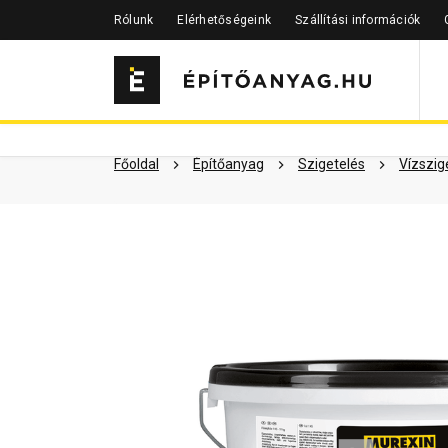
Rólunk
Elérhetőségeink
Szállítási információk
Szükséged lehet rá
Részletes 
Kapcsolódó cikkek
Főoldal
Építőanyag
Szigetelés
Vízszig