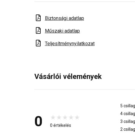
Biztonsági adatlap
Műszaki adatlap
Teljesítménynyilatkozat
Vásárlói vélemények
5 csilla
4 csilla
0
3 csilla
0 értékelés
2 csilla