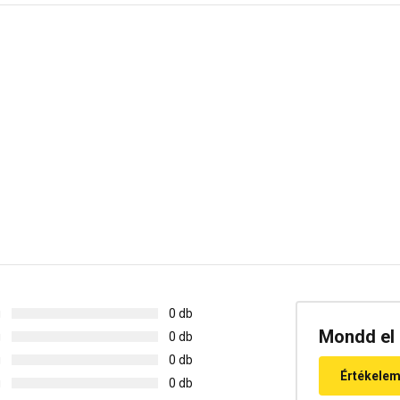
g
0 db
Mondd el 
g
0 db
g
0 db
Értékele
g
0 db