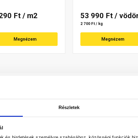
 290 Ft
/ m2
53 990 Ft
/ vödö
2 700 Ft / kg
Megnézem
Megnézem
Részletek
ál
ó, rendkívül kiadós, oldószermentes, nem vízáteresztő, eg
mak és hirdetések személyre szabásához, közösségi funkciók biz