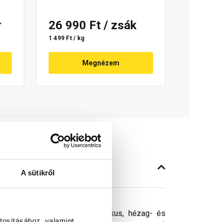
r
26 990 Ft
/ zsák
1 499 Ft / kg
Megnézem
A sütikről
ykomponensű, tartósan elasztikus, hézag- és
tosításához, valamint