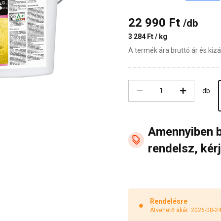
22 990 Ft
/db
3 284 Ft / kg
A termék ára bruttó ár és ki
db
Amennyiben 
rendelsz, kérj
Rendelésre
Átvehető akár: 2026-08-2