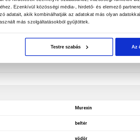
ltérben alkalmazható, közvetlenül a kerámia burkolatok alatt (
hez. Ezenkívül közösségi média-, hirdető- és elemező partner
 EN 14891 és az ÖNORM B 3407 W1 – W4 szabványoknak, valamint
zó adatait, akik kombinálhatják az adatokat más olyan adatokka
olyékonyfólia felhordása mindig két munkafolyamatban törté
sznált más szolgáltatásokból gyűjtöttek.
utólag is egyszerűen ellenőrizhető.
Testre szabás
Az 
Murexin
beltér
vödör