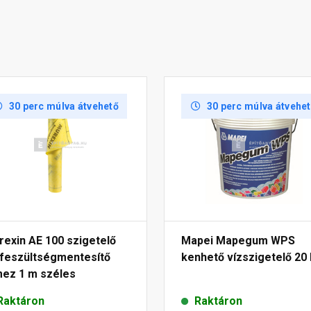
30 perc múlva átvehető
30 perc múlva átvehe
exin AE 100 szigetelő
Mapei Mapegum WPS
 feszültségmentesítő
kenhető vízszigetelő 20
mez 1 m széles
Raktáron
Raktáron