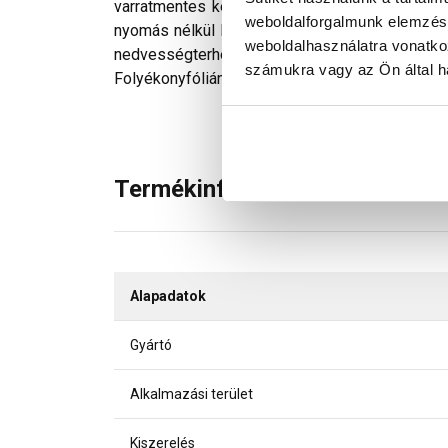
varratmentes kenhető szigetelés. Kizárólag be
weboldalforgalmunk elemzésé
nyomás nélkül lefolyó víz ellen. Megfelel az
weboldalhasználatra vonatko
nedvességterhelési osztályoknak. Az 1 KS F
számukra vagy az Ön által ha
Folyékonyfóliának köszönhetően ennek megléte 
Termékinformáció
Alapadatok
Gyártó
Alkalmazási terület
Kiszerelés