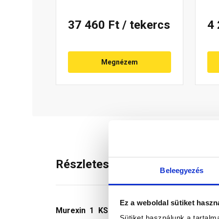
37 460 Ft
/ tekercs
4
Megnézem
Részletes leírás
Beleegyezés
Ez a weboldal sütiket haszn
Murexin 1 KS folyékonyfólia
gyorsan szárad
Sütiket használunk a tartal