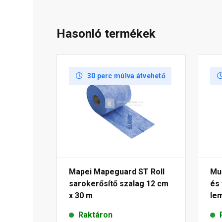
Hasonló termékek
30 perc múlva átvehető
Mapei Mapeguard ST Roll
Mur
sarokerősítő szalag 12 cm
és
x 30 m
le
Raktáron