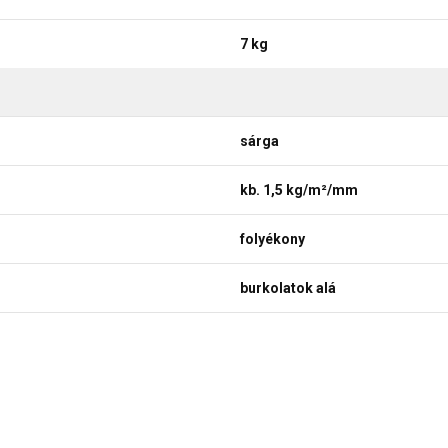
7 kg
sárga
kb. 1,5 kg/m²/mm
folyékony
burkolatok alá