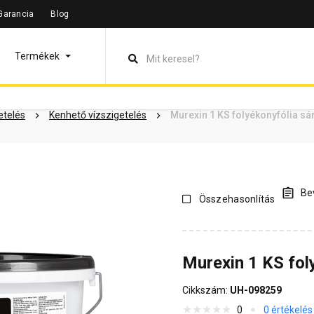
Garancia
Blog
leírás
Termékinformáció
Dokumentumok
Vásárlói vélem
Termékek
etelés
Kenhető vízszigetelés
Murexin 1 KS folyékonyfólia sá
Bev
Összehasonlítás
Murexin 1 KS fol
Cikkszám:
UH-098259
0
0 értékelés