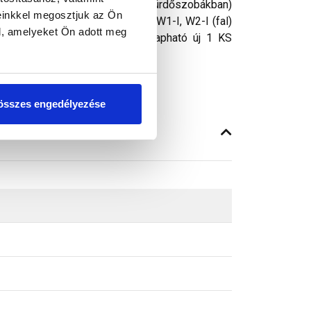
pl.: zuhanyzókban, tusolókban, fürdőszobákban)
einkkel megosztjuk az Ön
 az DIN 18534 szerinti W0-I, W1-I, W2-I (fal)
l, amelyeket Ön adott meg
nik. A sárga és kék színben kapható új 1 KS
összes engedélyezése