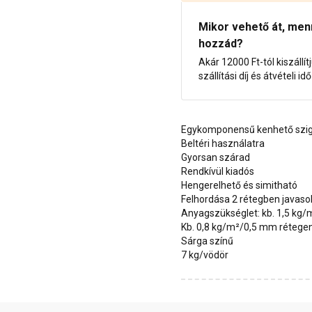
Mikor vehető át, menny
hozzád?
Akár 12000 Ft-tól kiszállít
szállítási díj és átvételi i
Egykomponensű kenhető szig
Beltéri használatra
Gyorsan szárad
Rendkívül kiadós
Hengerelhető és simitható
Felhordása 2 rétegben javasol
Anyagszükséglet: kb. 1,5 k
Kb. 0,8 kg/m²/0,5 mm rétege
Sárga színű
7 kg/vödör