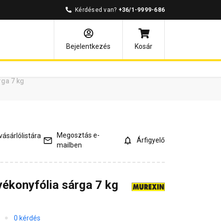
Kérdésed van?
+36/1-9999-686
ények
Kérdések és válaszok
Bejelentkezés
Kosár
rga 7 kg
Megosztás e-
ásárlólistára
Árfigyelő
mailben
yékonyfólia sárga 7 kg
0 kérdés