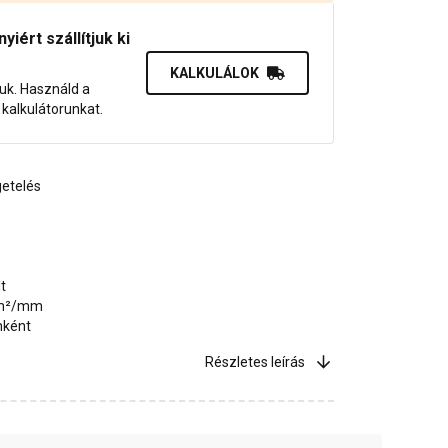
iért szállítjuk ki
KALKULÁLOK
juk. Használd a
dő kalkulátorunkat.
etelés
t
g/m²/mm
nként
Részletes leírás