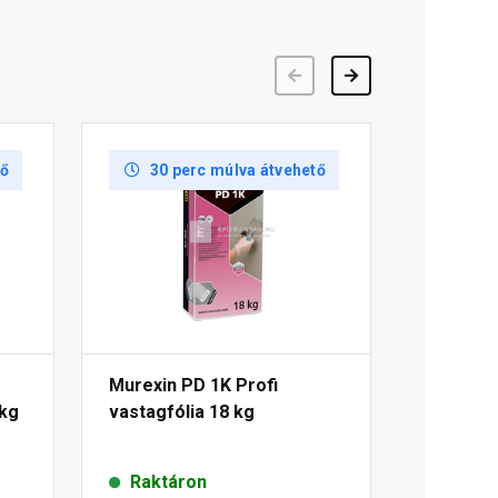
Előző
Következő
tő
30 perc múlva átvehető
Murexin PD 1K Profi
 kg
vastagfólia 18 kg
Raktáron