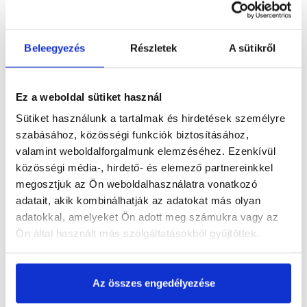
Beleegyezés
Részletek
A sütikről
Termékinformáció
Ez a weboldal sütiket használ
Sütiket használunk a tartalmak és hirdetések személyre
szabásához, közösségi funkciók biztosításához,
Dokumentumok
(1)
valamint weboldalforgalmunk elemzéséhez. Ezenkívül
közösségi média-, hirdető- és elemező partnereinkkel
megosztjuk az Ön weboldalhasználatra vonatkozó
adatait, akik kombinálhatják az adatokat más olyan
Vásárlói vélemények
adatokkal, amelyeket Ön adott meg számukra vagy az
Ön által használt más szolgáltatásokból gyűjtöttek.
Az összes engedélyezése
Kérdések és válaszok