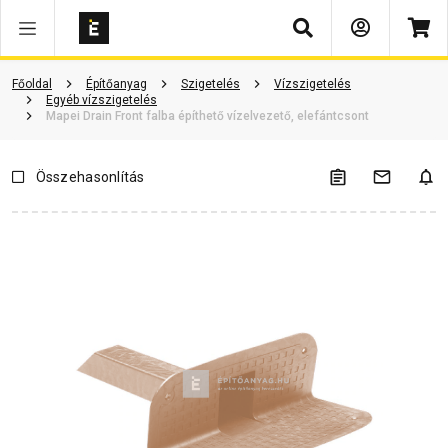
Keresés
ió
Dokumentumok
Vásárlói vélemények
Kérdések és válaszok
Főoldal
Építőanyag
Szigetelés
Vízszigetelés
Egyéb vízszigetelés
Mapei Drain Front falba építhető vízelvezető, elefántcsont
Összehasonlítás