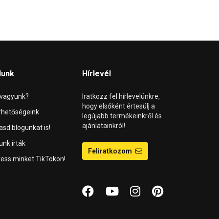
lunk
Hírlevél
 vagyunk?
Iratkozz fel hírlevelünkre,
hogy elsőként értesülj a
rhetőségeink
legújabb termékeinkről és
ajánlatainkról!
asd blogunkat is!
unk írták
Feliratkozom
ess minket TikTokon!