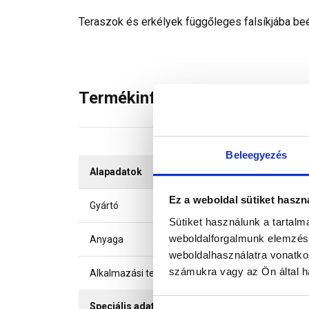
Teraszok és erkélyek függőleges falsíkjába b
Termékinformáció
Beleegyezés
Alapadatok
Ez a weboldal sütiket haszn
Gyártó
Sütiket használunk a tartal
weboldalforgalmunk elemzésé
Anyaga
weboldalhasználatra vonatko
számukra vagy az Ön által ha
Alkalmazási terület
Speciális adatok