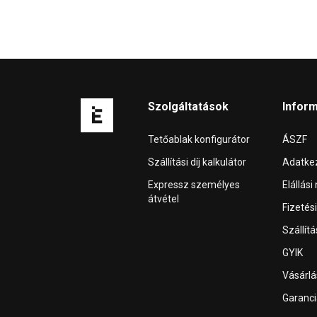
Szolgáltatások
Infor
Tetőablak konfigurátor
ÁSZF
Szállítási díj kalkulátor
Adatkez
Expressz személyes
Elállási
átvétel
Fizetés
Szállít
GYIK
Vásárl
Garanci