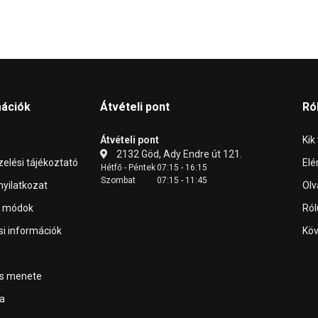
mációk
Átvételi pont
Ró
Átvételi pont
Kik
2132 Göd, Ady Endre út 121.
elési tájékoztató
Elé
Hétfő - Péntek
07:15 - 16:15
Szombat
07:15 - 11:45
 nyilatkozat
Olv
i módok
Ról
ási információk
Köv
ás menete
a