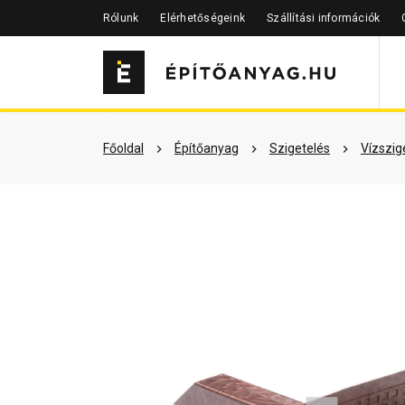
Rólunk
Elérhetőségeink
Szállítási információk
Részletes leírás
Termékinfor
Főoldal
Építőanyag
Szigetelés
Vízszig