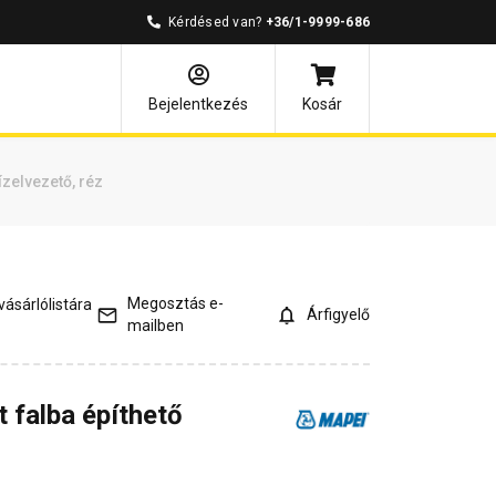
Kérdésed van?
+36/1-9999-686
válaszok
Bejelentkezés
Kosár
ízelvezető, réz
Megosztás e-
ásárlólistára
Árfigyelő
mailben
 falba építhető