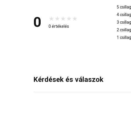
5 csilla
4 csilla
0
3 csilla
0 értékelés
2 csilla
1 csilla
Kérdések és válaszok