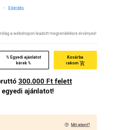
0 kérdés
zárólag a webshopon leadott megrendelésre érvényes!
% Egyedi ajánlatot
Kosárba
kérek %
rakom
bruttó
300.000 Ft felett
 egyedi ajánlatot!
Mit jelent?
4