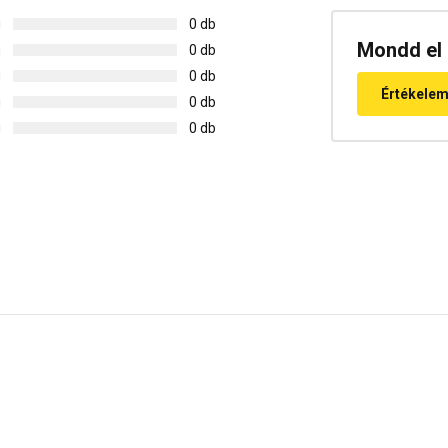
g
0 db
Mondd el 
g
0 db
g
0 db
Értékele
g
0 db
g
0 db