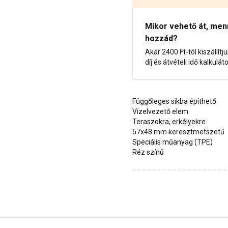
Mikor vehető át, menny
hozzád?
Akár 2400 Ft-tól kiszállítj
díj és átvételi idő kalkulát
Függőleges síkba építhető
Vízelvezető elem
Teraszokra, erkélyekre
57x48 mm keresztmetszetű
Speciális műanyag (TPE)
Réz színű