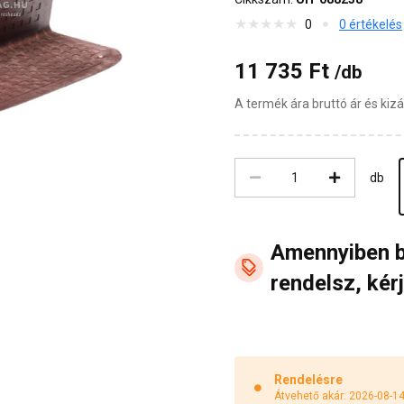
0
0 értékelés
11 735 Ft
/db
A termék ára bruttó ár és ki
db
Amennyiben 
rendelsz, kérj
Rendelésre
Átvehető akár: 2026-08-1