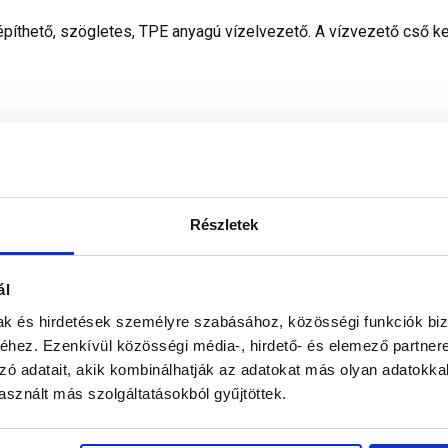
eépíthető, szögletes, TPE anyagú vízelvezető. A vízvezető cs
Részletek
ál
Mapei
mak és hirdetések személyre szabásához, közösségi funkciók biz
hez. Ezenkívül közösségi média-, hirdető- és elemező partner
speciális műanyag (TPE)
zó adatait, akik kombinálhatják az adatokat más olyan adatokka
sznált más szolgáltatásokból gyűjtöttek.
beltér, kültér