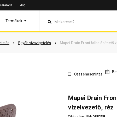
Garancia
Blog
máció
Dokumentumok
Vásárlói vélemények
Kérdések és 
Termékek
etelés
Egyéb vízszigetelés
Mapei Drain Front falba építhető v
Bev
Összehasonlítás
Mapei Drain Front
vízelvezető, réz
Cikkszám:
UH-088238