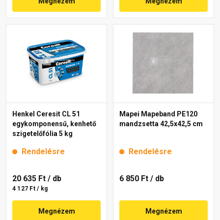
Megnézem
Megnézem
Henkel Ceresit CL 51
Mapei Mapeband PE120
egykomponensű, kenhető
mandzsetta 42,5x42,5 cm
szigetelőfólia 5 kg
Rendelésre
Rendelésre
20 635 Ft
/ db
6 850 Ft
/ db
4 127 Ft / kg
Megnézem
Megnézem