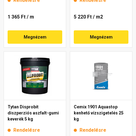
Rendelésre
Rendelésre
1 365 Ft
/ m
5 220 Ft
/ m2
Megnézem
Megnézem
Tytan Disprobit
Cemix 1901 Aquastop
diszperziós aszfalt-gumi
kenhető vízszigetelés 25
keverék 5 kg
kg
Rendelésre
Rendelésre