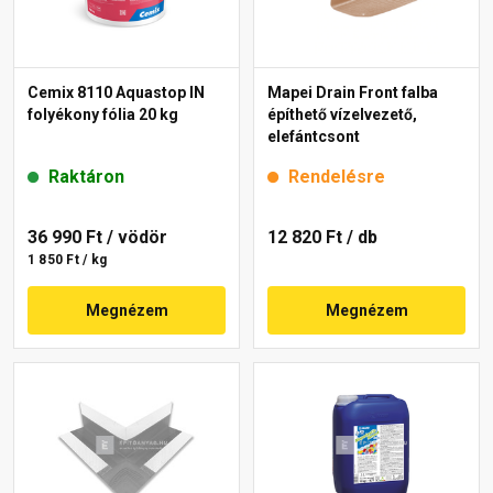
Cemix 8110 Aquastop IN
Mapei Drain Front falba
folyékony fólia 20 kg
építhető vízelvezető,
elefántcsont
Raktáron
Rendelésre
36 990 Ft
/ vödör
12 820 Ft
/ db
1 850 Ft / kg
Megnézem
Megnézem