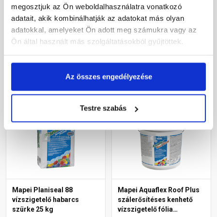
vízszigetelő fólia extra
vízszigetelő fólia szürke 5
megosztjuk az Ön weboldalhasználatra vonatkozó
fehér 5 kg
kg
adatait, akik kombinálhatják az adatokat más olyan
Rendelésre
Rendelésre
adatokkal, amelyeket Ön adott meg számukra vagy az
Ön által használt más szolgáltatásokból gyűjtöttek.
33 075 Ft
/ db
31 220 Ft
/ db
6 615 Ft / kg
6 244 Ft / kg
Az összes engedélyezése
Megnézem
Megnézem
Testre szabás
Mapei Planiseal 88
Mapei Aquaflex Roof Plus
vízszigetelő habarcs
szálerősítéses kenhető
szürke 25 kg
vízszigetelő fólia