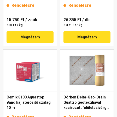
téglavörös 5 kg
Rendelésre
Rendelésre
15 750 Ft
/ zsák
26 855 Ft
/ db
630 Ft / kg
5 371 Ft / kg
Megnézem
Megnézem
Cemix 8100 Aquastop
Dörken Delta-Geo-Drain
Band hajlaterősítő szalag
Quattro geotextíliával
10 m
kasírozott felületszivárgó
lemez 2x12,5 m