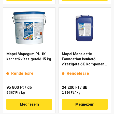
Mapei Mapegum PU 1K
Mapei Mapelastic
kenhető vízszigetelő 15 kg
Foundation kenhető
vízszigetelő B komponens
10 kg
Rendelésre
Rendelésre
95 800 Ft
/ db
24 200 Ft
/ db
6 387 Ft / kg
2 420 Ft / kg
Megnézem
Megnézem