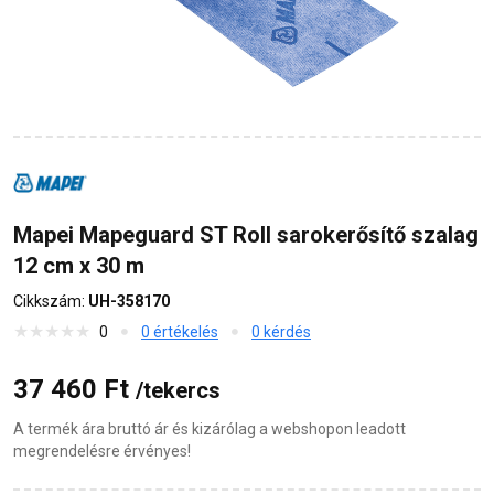
Mapei Mapeguard ST Roll sarokerősítő szalag
12 cm x 30 m
Cikkszám:
UH-358170
0
0 értékelés
0 kérdés
37 460 Ft
/tekercs
A termék ára bruttó ár és kizárólag a webshopon leadott
megrendelésre érvényes!