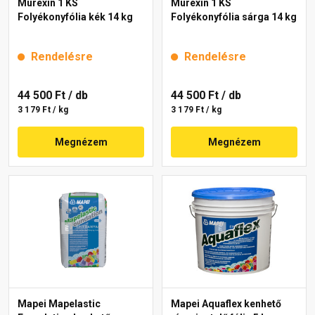
Murexin 1 KS
Murexin 1 KS
Folyékonyfólia kék 14 kg
Folyékonyfólia sárga 14 kg
Rendelésre
Rendelésre
44 500 Ft
/ db
44 500 Ft
/ db
3 179 Ft / kg
3 179 Ft / kg
Megnézem
Megnézem
Mapei Mapelastic
Mapei Aquaflex kenhető