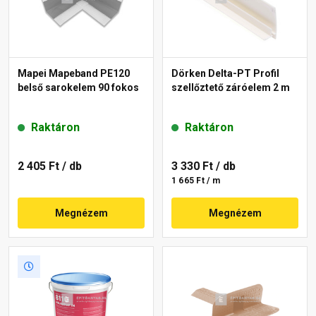
Mapei Mapeband PE120
Dörken Delta-PT Profil
belső sarokelem 90 fokos
szellőztető záróelem 2 m
Raktáron
Raktáron
2 405 Ft
/ db
3 330 Ft
/ db
1 665 Ft / m
Megnézem
Megnézem