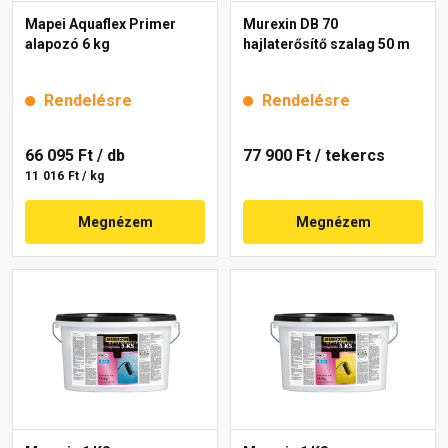
Mapei Aquaflex Primer
Murexin DB 70
alapozó 6 kg
hajlaterősítő szalag 50 m
Rendelésre
Rendelésre
66 095 Ft
/ db
77 900 Ft
/ tekercs
11 016 Ft / kg
Megnézem
Megnézem