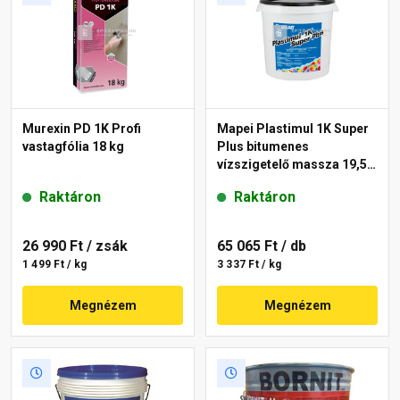
Murexin PD 1K Profi
Mapei Plastimul 1K Super
vastagfólia 18 kg
Plus bitumenes
vízszigetelő massza 19,5
kg, 30 l
Raktáron
Raktáron
26 990 Ft
/ zsák
65 065 Ft
/ db
1 499 Ft / kg
3 337 Ft / kg
Megnézem
Megnézem