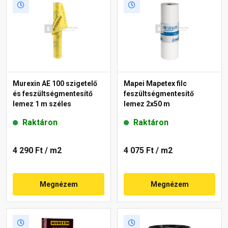
Murexin AE 100 szigetelő
Mapei Mapetex filc
és feszültségmentesítő
feszültségmentesítő
lemez 1 m széles
lemez 2x50 m
Raktáron
Raktáron
4 290 Ft
/ m2
4 075 Ft
/ m2
Megnézem
Megnézem