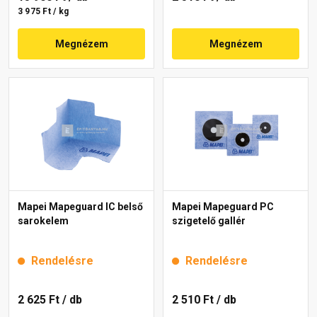
3 975 Ft / kg
Megnézem
Megnézem
Mapei Mapeguard IC belső
Mapei Mapeguard PC
sarokelem
szigetelő gallér
Rendelésre
Rendelésre
2 625 Ft
/ db
2 510 Ft
/ db