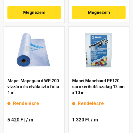
Megnézem
Megnézem
Mapei Mapeguard WP 200
Mapei Mapeband PE120
vízzáró és elválasztó fólia
sarokerősítő szalag 12 cm
1 m
x 10 m
Rendelésre
Rendelésre
5 420 Ft
/ m
1 320 Ft
/ m