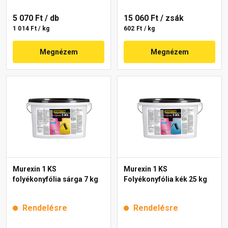
5 070 Ft
/ db
15 060 Ft
/ zsák
1 014 Ft / kg
602 Ft / kg
Megnézem
Megnézem
Murexin 1 KS
Murexin 1 KS
folyékonyfólia sárga 7 kg
Folyékonyfólia kék 25 kg
Rendelésre
Rendelésre