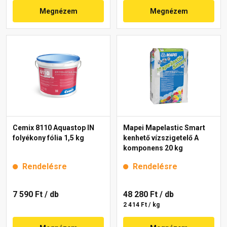
Megnézem
Megnézem
Cemix 8110 Aquastop IN
Mapei Mapelastic Smart
folyékony fólia 1,5 kg
kenhető vízszigetelő A
komponens 20 kg
Rendelésre
Rendelésre
7 590 Ft
/ db
48 280 Ft
/ db
2 414 Ft / kg