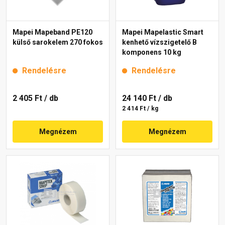
Mapei Mapeband PE120
Mapei Mapelastic Smart
külső sarokelem 270 fokos
kenhető vízszigetelő B
komponens 10 kg
Rendelésre
Rendelésre
2 405 Ft
/ db
24 140 Ft
/ db
2 414 Ft / kg
Megnézem
Megnézem