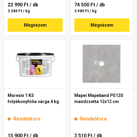
22 990 Ft
/ db
74 500 Ft
/ db
3 284 Ft / kg
2 980 Ft / kg
Megnézem
Megnézem
Murexin 1 KS
Mapei Mapeband PE120
folyékonyfólia sárga 4 kg
mandzsetta 12x12 cm
Rendelésre
Rendelésre
15 900 Ft
/ db
2 510 Ft
/ db