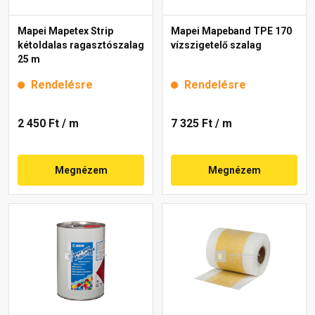
Mapei Mapetex Strip
Mapei Mapeband TPE 170
kétoldalas ragasztószalag
vízszigetelő szalag
25 m
Rendelésre
Rendelésre
2 450 Ft
/ m
7 325 Ft
/ m
Megnézem
Megnézem