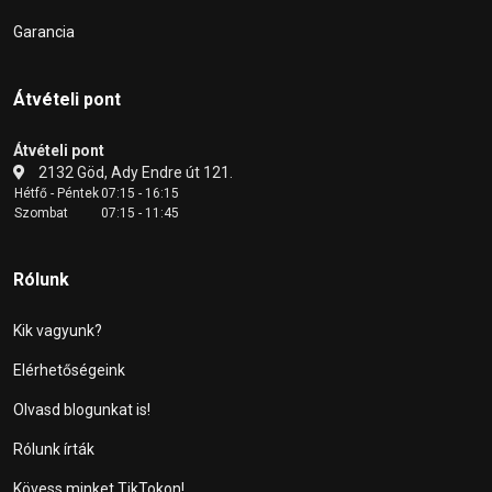
Garancia
Átvételi pont
Átvételi pont
2132 Göd, Ady Endre út 121.
Hétfő - Péntek
07:15 - 16:15
Szombat
07:15 - 11:45
Rólunk
Kik vagyunk?
Elérhetőségeink
Olvasd blogunkat is!
Rólunk írták
Kövess minket TikTokon!