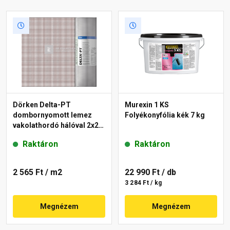
Dörken Delta-PT
Murexin 1 KS
dombornyomott lemez
Folyékonyfólia kék 7 kg
vakolathordó hálóval 2x20
m
Raktáron
Raktáron
2 565 Ft
/ m2
22 990 Ft
/ db
3 284 Ft / kg
Megnézem
Megnézem