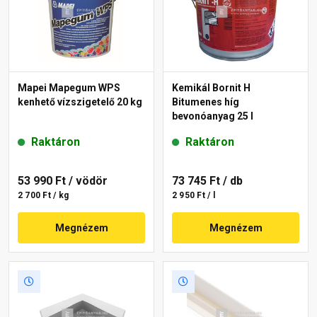
Mapei Mapegum WPS
Kemikál Bornit H
kenhető vízszigetelő 20 kg
Bitumenes híg
bevonóanyag 25 l
Raktáron
Raktáron
53 990 Ft
/ vödör
73 745 Ft
/ db
2 700 Ft / kg
2 950 Ft / l
Megnézem
Megnézem