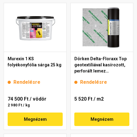
Murexin 1 KS
Dörken Delta-Floraxx Top
folyékonyfólia sárga 25 kg
geotextíliával kasírozott,
perforált lemez
zöldtetőhöz 2x10 m
Rendelésre
Rendelésre
74 500 Ft
/ vödör
5 520 Ft
/ m2
2 980 Ft / kg
Megnézem
Megnézem