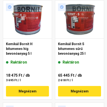
Kemikál Bornit H
Kemikál Bornit S
bitumenes híg
bitumenes sűrű
bevonóanyag 5 l
bevonóanyag 25 l
Raktáron
Raktáron
18 475 Ft
/ db
65 445 Ft
/ db
3 695 Ft / l
2 618 Ft / l
Megnézem
Megnézem