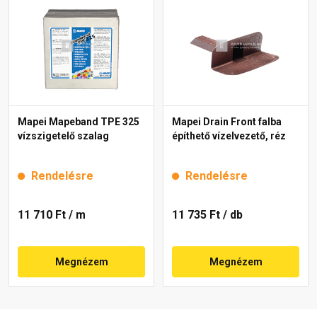
Mapei Mapeband TPE 325
Mapei Drain Front falba
vízszigetelő szalag
építhető vízelvezető, réz
Rendelésre
Rendelésre
11 710 Ft
/ m
11 735 Ft
/ db
Megnézem
Megnézem