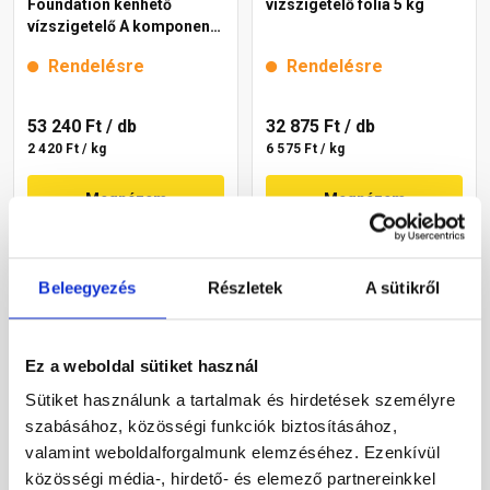
Foundation kenhető
vízszigetelő fólia 5 kg
vízszigetelő A komponens
22 kg
Rendelésre
Rendelésre
53 240 Ft
/ db
32 875 Ft
/ db
2 420 Ft / kg
6 575 Ft / kg
Megnézem
Megnézem
Beleegyezés
Részletek
A sütikről
Ez a weboldal sütiket használ
Sütiket használunk a tartalmak és hirdetések személyre
szabásához, közösségi funkciók biztosításához,
Mapei Aquaflex Roof Plus
Mapei Aquaflex Roof Plus
valamint weboldalforgalmunk elemzéséhez. Ezenkívül
HR szálerősítéses kenhető
szálerősítéses kenhető
közösségi média-, hirdető- és elemező partnereinkkel