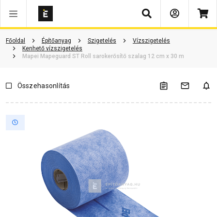
Keresés
Vásárlói vélemények
Kérdések és válaszok
Kapcsolódó cikkek
Főoldal
Építőanyag
Szigetelés
Vízszigetelés
Kenhető vízszigetelés
Mapei Mapeguard ST Roll sarokerősítő szalag 12 cm x 30 m
Összehasonlítás