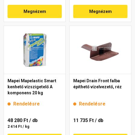
Megnézem
Megnézem
Mapei Mapelastic Smart
Mapei Drain Front falba
kenhető vízszigetelő A
építhető vízelvezető, réz
komponens 20 kg
Rendelésre
Rendelésre
48 280 Ft
/ db
11 735 Ft
/ db
2 414 Ft / kg