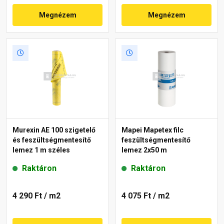
Megnézem
Megnézem
Murexin AE 100 szigetelő
Mapei Mapetex filc
és feszültségmentesítő
feszültségmentesítő
lemez 1 m széles
lemez 2x50 m
Raktáron
Raktáron
4 290 Ft
/ m2
4 075 Ft
/ m2