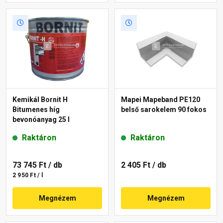
Kemikál Bornit H
Mapei Mapeband PE120
Bitumenes híg
belső sarokelem 90 fokos
bevonóanyag 25 l
Raktáron
Raktáron
73 745 Ft
/ db
2 405 Ft
/ db
2 950 Ft / l
Megnézem
Megnézem