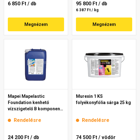
6 850 Ft
/ db
95 800 Ft
/ db
6 387 Ft / kg
Megnézem
Megnézem
Mapei Mapelastic
Murexin 1 KS
Foundation kenhető
folyékonyfólia sárga 25 kg
vízszigetelő B komponens
10 kg
Rendelésre
Rendelésre
24 200 Ft
/ db
74 500 Ft
/ vödör