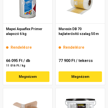
Mapei Aquaflex Primer
Murexin DB 70
alapozó 6 kg
hajlaterősítő szalag 50 m
Rendelésre
Rendelésre
66 095 Ft
/ db
77 900 Ft
/ tekercs
11 016 Ft / kg
Megnézem
Megnézem