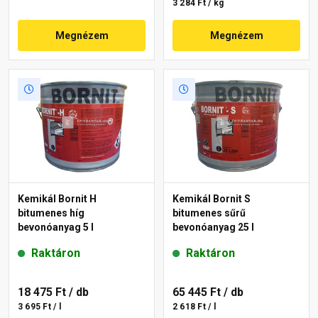
3 284 Ft / kg
Megnézem
Megnézem
Kemikál Bornit H
Kemikál Bornit S
bitumenes híg
bitumenes sűrű
bevonóanyag 5 l
bevonóanyag 25 l
Raktáron
Raktáron
18 475 Ft
/ db
65 445 Ft
/ db
3 695 Ft / l
2 618 Ft / l