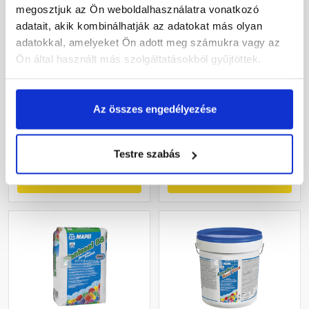
megosztjuk az Ön weboldalhasználatra vonatkozó
adatait, akik kombinálhatják az adatokat más olyan
Mapei Aquaflex Roof Plus
Mapei Aquaflex Roof Plus
adatokkal, amelyeket Ön adott meg számukra vagy az
HR szálerősítéses kenhető
szálerősítéses kenhető
Ön által használt más szolgáltatásokból gyűjtöttek.
vízszigetelő fólia extra
vízszigetelő fólia szürke 5
fehér 5 kg
kg
Rendelésre
Rendelésre
Az összes engedélyezése
33 075 Ft
/ db
31 220 Ft
/ db
6 615 Ft / kg
6 244 Ft / kg
Testre szabás
Megnézem
Megnézem