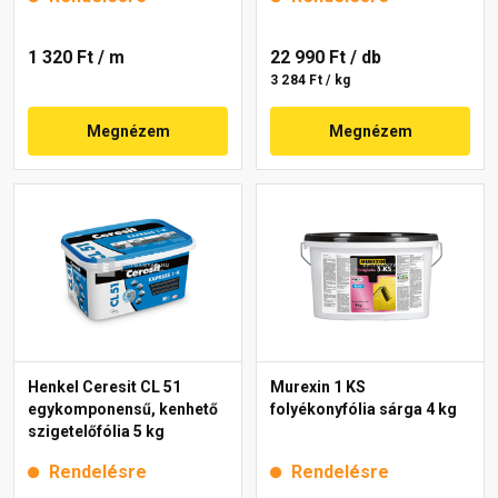
1 320 Ft
/ m
22 990 Ft
/ db
3 284 Ft / kg
Megnézem
Megnézem
Henkel Ceresit CL 51
Murexin 1 KS
egykomponensű, kenhető
folyékonyfólia sárga 4 kg
szigetelőfólia 5 kg
Rendelésre
Rendelésre