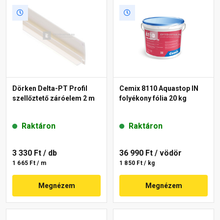
Dörken Delta-PT Profil
Cemix 8110 Aquastop IN
szellőztető záróelem 2 m
folyékony fólia 20 kg
Raktáron
Raktáron
3 330 Ft
/ db
36 990 Ft
/ vödör
1 665 Ft / m
1 850 Ft / kg
Megnézem
Megnézem