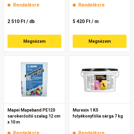
Rendelésre
Rendelésre
2 510 Ft
/ db
5 420 Ft
/ m
Megnézem
Megnézem
Mapei Mapeband PE120
Murexin 1 KS
sarokerősítő szalag 12 cm
folyékonyfólia sárga 7 kg
x 10 m
Rendelésre
Rendelésre