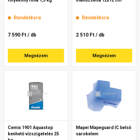
Rendelésre
Rendelésre
7 590 Ft
/ db
2 510 Ft
/ db
Megnézem
Megnézem
Cemix 1901 Aquastop
Mapei Mapeguard IC belső
kenhető vízszigetelés 25
sarokelem
kg