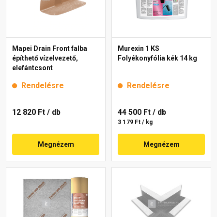
Mapei Drain Front falba
Murexin 1 KS
építhető vízelvezető,
Folyékonyfólia kék 14 kg
elefántcsont
Rendelésre
Rendelésre
12 820 Ft
/ db
44 500 Ft
/ db
3 179 Ft / kg
Megnézem
Megnézem