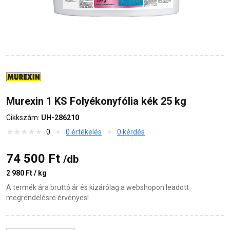
Murexin 1 KS Folyékonyfólia kék 25 kg
Cikkszám:
UH-286210
0
0 értékelés
0 kérdés
74 500 Ft
/db
2 980 Ft / kg
A termék ára bruttó ár és kizárólag a webshopon leadott
megrendelésre érvényes!