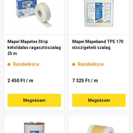
Mapei Mapetex Strip
Mapei Mapeband TPE 170
kétoldalas ragasztószalag
vízszigetelő szalag
25 m
Rendelésre
Rendelésre
2 450 Ft
/ m
7 325 Ft
/ m
Megnézem
Megnézem