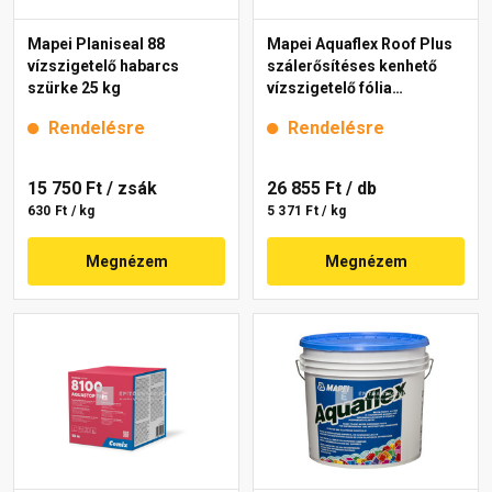
Mapei Planiseal 88
Mapei Aquaflex Roof Plus
vízszigetelő habarcs
szálerősítéses kenhető
szürke 25 kg
vízszigetelő fólia
téglavörös 5 kg
Rendelésre
Rendelésre
15 750 Ft
/ zsák
26 855 Ft
/ db
630 Ft / kg
5 371 Ft / kg
Megnézem
Megnézem