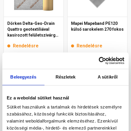
Dörken Delta-Geo-Drain
Mapei Mapeband PE120
Quattro geotextíliával
külső sarokelem 270 fokos
kasírozott felületszivárgó
lemez 2x12,5 m
Rendelésre
Rendelésre
5 220 Ft
/ m2
2 405 Ft
/ db
Beleegyezés
Részletek
A sütikről
Megnézem
Megnézem
Ez a weboldal sütiket használ
Sütiket használunk a tartalmak és hirdetések személyre
szabásához, közösségi funkciók biztosításához,
valamint weboldalforgalmunk elemzéséhez. Ezenkívül
közösségi média-, hirdető- és elemező partnereinkkel