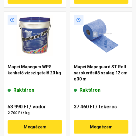
Mapei Mapegum WPS
Mapei Mapeguard ST Roll
kenhető vízszigetelő 20 kg
sarokerősítő szalag 12 cm
x 30 m
Raktáron
Raktáron
53 990 Ft
/ vödör
37 460 Ft
/ tekercs
2 700 Ft / kg
Megnézem
Megnézem