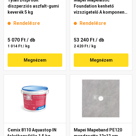
diszperziós aszfalt-gumi
Foundation kenhető
keverék 5 kg
vízszigetelő A komponens
22 kg
Rendelésre
Rendelésre
5 070 Ft
/ db
53 240 Ft
/ db
1 014 Ft / kg
2 420 Ft / kg
Megnézem
Megnézem
Cemix 8110 Aquastop IN
Mapei Mapeband PE120
folyékony fólia 1,5 kg
mandzsetta 12x12 cm