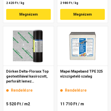
2 420 Ft / kg
2 980 Ft / kg
Megnézem
Megnézem
Dörken Delta-Floraxx Top
Mapei Mapeband TPE 325
geotextíliával kasírozott,
vízszigetelő szalag
perforált lemez
zöldtetőhöz 2x10 m
Rendelésre
Rendelésre
5 520 Ft
/ m2
11 710 Ft
/ m