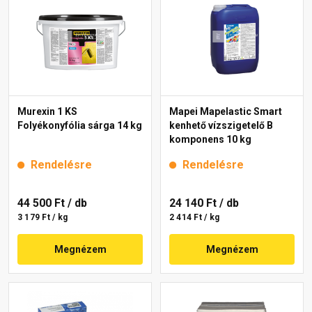
Murexin 1 KS
Mapei Mapelastic Smart
Folyékonyfólia sárga 14 kg
kenhető vízszigetelő B
komponens 10 kg
Rendelésre
Rendelésre
44 500 Ft
/ db
24 140 Ft
/ db
3 179 Ft / kg
2 414 Ft / kg
Megnézem
Megnézem