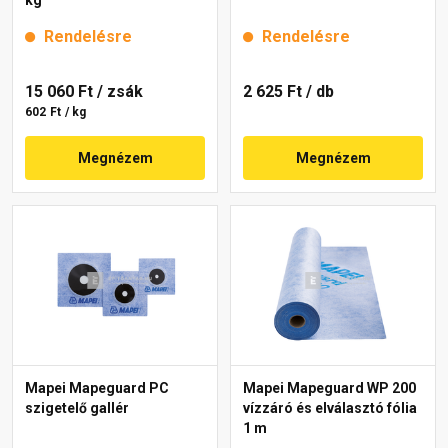
Rendelésre
Rendelésre
15 060 Ft
/ zsák
2 625 Ft
/ db
602 Ft / kg
Megnézem
Megnézem
Mapei Mapeguard PC
Mapei Mapeguard WP 200
szigetelő gallér
vízzáró és elválasztó fólia
1 m