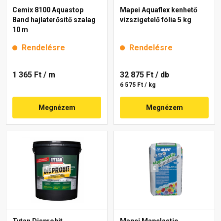
Cemix 8100 Aquastop
Mapei Aquaflex kenhető
Band hajlaterősítő szalag
vízszigetelő fólia 5 kg
10 m
Rendelésre
Rendelésre
1 365 Ft
/ m
32 875 Ft
/ db
6 575 Ft / kg
Megnézem
Megnézem
Tytan Disprobit
Mapei Mapelastic