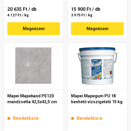
20 635 Ft
/ db
15 900 Ft
/ db
4 127 Ft / kg
3 975 Ft / kg
Megnézem
Megnézem
Mapei Mapeband PE120
Mapei Mapegum PU 1K
mandzsetta 42,5x42,5 cm
kenhető vízszigetelő 15 kg
Rendelésre
Rendelésre