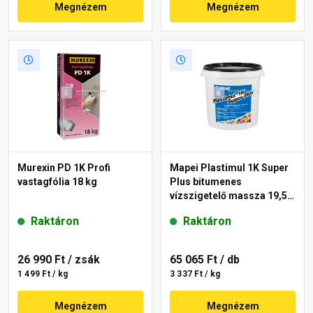
Megnézem
Megnézem
Murexin PD 1K Profi
Mapei Plastimul 1K Super
vastagfólia 18 kg
Plus bitumenes
vízszigetelő massza 19,5
kg, 30 l
Raktáron
Raktáron
26 990 Ft
/ zsák
65 065 Ft
/ db
1 499 Ft / kg
3 337 Ft / kg
Megnézem
Megnézem