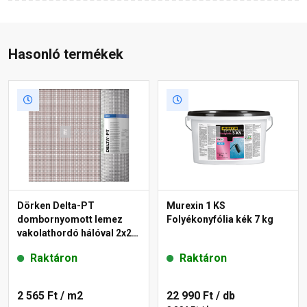
Hasonló termékek
Dörken Delta-PT
Murexin 1 KS
dombornyomott lemez
Folyékonyfólia kék 7 kg
vakolathordó hálóval 2x20
m
Raktáron
Raktáron
2 565 Ft
/ m2
22 990 Ft
/ db