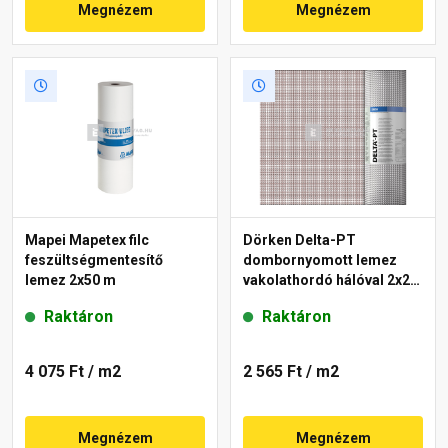
Megnézem
Megnézem
Mapei Mapetex filc
Dörken Delta-PT
feszültségmentesítő
dombornyomott lemez
lemez 2x50 m
vakolathordó hálóval 2x20
m
Raktáron
Raktáron
4 075 Ft
/ m2
2 565 Ft
/ m2
Megnézem
Megnézem