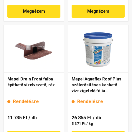
Megnézem
Megnézem
Mapei Drain Front falba
Mapei Aquaflex Roof Plus
építhető vízelvezető, réz
szálerősítéses kenhető
vízszigetelő fólia
téglavörös 5 kg
Rendelésre
Rendelésre
11 735 Ft
/ db
26 855 Ft
/ db
5 371 Ft / kg