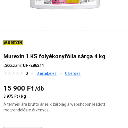
Murexin 1 KS folyékonyfólia sárga 4 kg
Cikkszám:
UH-286211
0
0 értékelés
0 kérdés
15 900 Ft
/db
3 975 Ft / kg
A termék ára bruttó ár és kizárólag a webshopon leadott
megrendelésre érvényes!