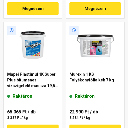
Megnézem
Megnézem
Mapei Plastimul 1K Super
Murexin 1 KS
Plus bitumenes
Folyékonyfólia kék 7 kg
vízszigetelő massza 19,5
kg, 30 l
Raktáron
Raktáron
65 065 Ft
/ db
22 990 Ft
/ db
3 337 Ft / kg
3 284 Ft / kg