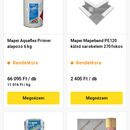
Mapei Aquaflex Primer
Mapei Mapeband PE120
alapozó 6 kg
külső sarokelem 270 fokos
Rendelésre
Rendelésre
66 095 Ft
/ db
2 405 Ft
/ db
11 016 Ft / kg
Megnézem
Megnézem