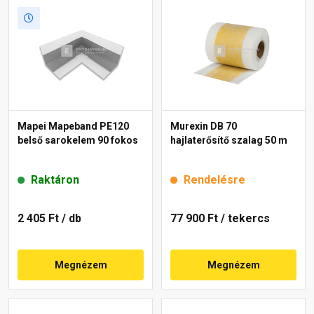
Mapei Mapeband PE120
Murexin DB 70
belső sarokelem 90 fokos
hajlaterősítő szalag 50 m
Raktáron
Rendelésre
2 405 Ft
/ db
77 900 Ft
/ tekercs
Megnézem
Megnézem