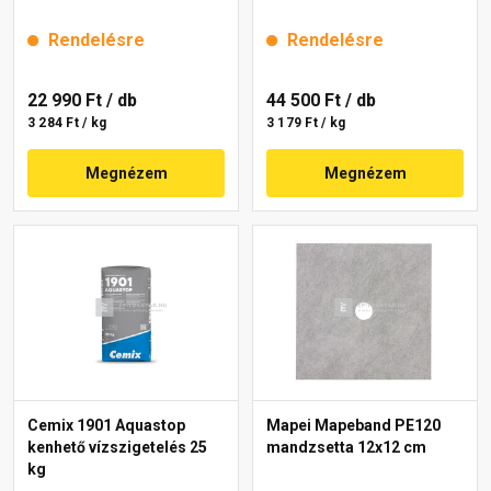
Rendelésre
Rendelésre
22 990 Ft
/ db
44 500 Ft
/ db
3 284 Ft / kg
3 179 Ft / kg
Megnézem
Megnézem
Cemix 1901 Aquastop
Mapei Mapeband PE120
kenhető vízszigetelés 25
mandzsetta 12x12 cm
kg