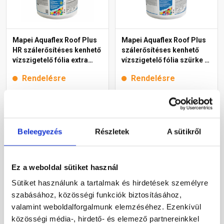
Mapei Aquaflex Roof Plus
Mapei Aquaflex Roof Plus
HR szálerősítéses kenhető
szálerősítéses kenhető
vízszigetelő fólia extra
vízszigetelő fólia szürke 5
fehér 5 kg
kg
Rendelésre
Rendelésre
33 075 Ft
/ db
31 220 Ft
/ db
6 615 Ft / kg
6 244 Ft / kg
Beleegyezés
Részletek
A sütikről
Megnézem
Megnézem
Ez a weboldal sütiket használ
Sütiket használunk a tartalmak és hirdetések személyre
szabásához, közösségi funkciók biztosításához,
valamint weboldalforgalmunk elemzéséhez. Ezenkívül
közösségi média-, hirdető- és elemező partnereinkkel