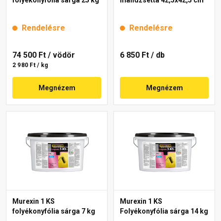
Rendelésre
Rendelésre
74 500 Ft
/ vödör
6 850 Ft
/ db
2 980 Ft / kg
Megnézem
Megnézem
Murexin 1 KS
Murexin 1 KS
folyékonyfólia sárga 7 kg
Folyékonyfólia sárga 14 kg