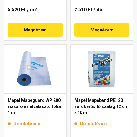
5 520 Ft
/ m2
2 510 Ft
/ db
Megnézem
Megnézem
Mapei Mapeguard WP 200
Mapei Mapeband PE120
vízzáró és elválasztó fólia
sarokerősítő szalag 12 cm
1 m
x 10 m
Rendelésre
Rendelésre