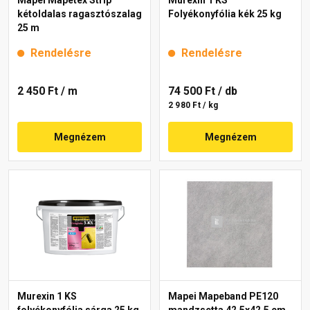
kétoldalas ragasztószalag
Folyékonyfólia kék 25 kg
25 m
Rendelésre
Rendelésre
2 450 Ft
/ m
74 500 Ft
/ db
2 980 Ft / kg
Megnézem
Megnézem
Murexin 1 KS
Mapei Mapeband PE120
folyékonyfólia sárga 25 kg
mandzsetta 42,5x42,5 cm