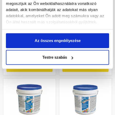
megosztjuk az Ön weboldalhasználatra vonatkozó
adatait, akik kombinálhatják az adatokat más olyan
Tytan Disprobit
Mapei Planiseal 88
adatokkal, amelyeket Ön adott meg számukra vagy az
diszperziós aszfalt-gumi
vízszigetelő habarcs
Ön által használt más szolgáltatásokból gyűjtöttek.
keverék 5 kg
szürke 25 kg
Rendelésre
Rendelésre
Az összes engedélyezése
5 070 Ft
/ db
15 750 Ft
/ zsák
1 014 Ft / kg
630 Ft / kg
Testre szabás
Megnézem
Megnézem