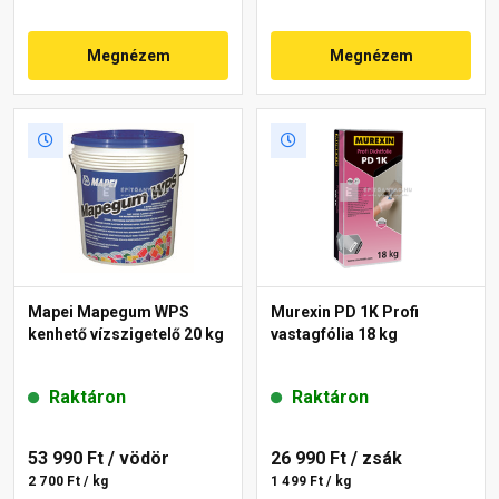
Megnézem
Megnézem
Mapei Mapegum WPS
Murexin PD 1K Profi
kenhető vízszigetelő 20 kg
vastagfólia 18 kg
Raktáron
Raktáron
53 990 Ft
/ vödör
26 990 Ft
/ zsák
2 700 Ft / kg
1 499 Ft / kg