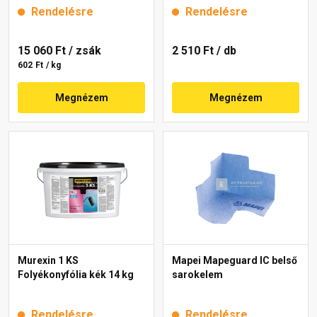
Rendelésre
Rendelésre
15 060 Ft
/ zsák
2 510 Ft
/ db
602 Ft / kg
Megnézem
Megnézem
Murexin 1 KS
Mapei Mapeguard IC belső
Folyékonyfólia kék 14 kg
sarokelem
Rendelésre
Rendelésre