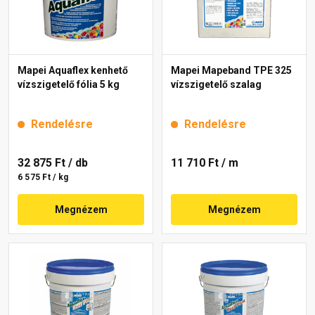
Mapei Aquaflex kenhető
Mapei Mapeband TPE 325
vízszigetelő fólia 5 kg
vízszigetelő szalag
Rendelésre
Rendelésre
32 875 Ft
/ db
11 710 Ft
/ m
6 575 Ft / kg
Megnézem
Megnézem