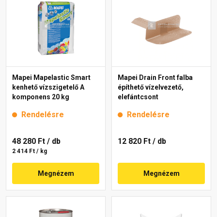
Mapei Mapelastic Smart
Mapei Drain Front falba
kenhető vízszigetelő A
építhető vízelvezető,
komponens 20 kg
elefántcsont
Rendelésre
Rendelésre
48 280 Ft
/ db
12 820 Ft
/ db
2 414 Ft / kg
Megnézem
Megnézem