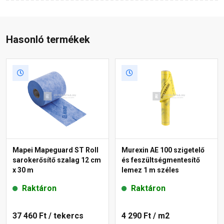
Hasonló termékek
Mapei Mapeguard ST Roll
Murexin AE 100 szigetelő
sarokerősítő szalag 12 cm
és feszültségmentesítő
x 30 m
lemez 1 m széles
Raktáron
Raktáron
37 460 Ft
/ tekercs
4 290 Ft
/ m2