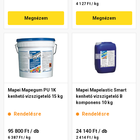
4 127 Ft / kg
Megnézem
Megnézem
Mapei Mapegum PU 1K
Mapei Mapelastic Smart
kenhető vízszigetelő 15 kg
kenhető vízszigetelő B
komponens 10 kg
Rendelésre
Rendelésre
95 800 Ft
/ db
24 140 Ft
/ db
6 387 Ft / kg
2 414 Ft / kg