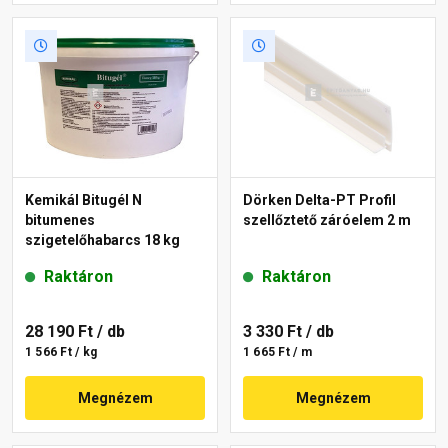
Kemikál Bitugél N
Dörken Delta-PT Profil
bitumenes
szellőztető záróelem 2 m
szigetelőhabarcs 18 kg
Raktáron
Raktáron
28 190 Ft
/ db
3 330 Ft
/ db
1 566 Ft / kg
1 665 Ft / m
Megnézem
Megnézem