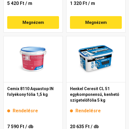
5 420 Ft
/ m
1 320 Ft
/ m
Megnézem
Megnézem
Cemix 8110 Aquastop IN
Henkel Ceresit CL 51
folyékony fólia 1,5 kg
egykomponensű, kenhető
szigetelőfólia 5 kg
Rendelésre
Rendelésre
7 590 Ft
/ db
20 635 Ft
/ db