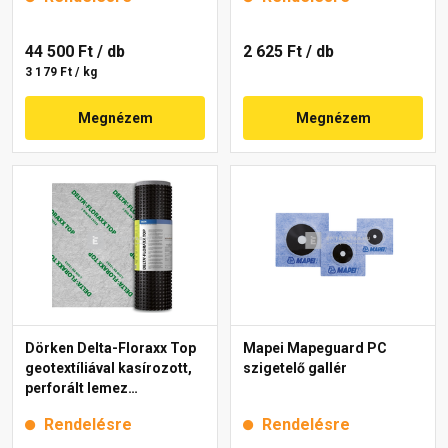
44 500 Ft
/ db
2 625 Ft
/ db
3 179 Ft / kg
Megnézem
Megnézem
Dörken Delta-Floraxx Top
Mapei Mapeguard PC
geotextíliával kasírozott,
szigetelő gallér
perforált lemez
zöldtetőhöz 2x10 m
Rendelésre
Rendelésre