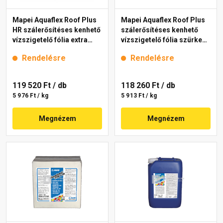
Mapei Aquaflex Roof Plus
Mapei Aquaflex Roof Plus
HR szálerősítéses kenhető
szálerősítéses kenhető
vízszigetelő fólia extra
vízszigetelő fólia szürke
fehér 20 kg
20 kg
Rendelésre
Rendelésre
119 520 Ft
/ db
118 260 Ft
/ db
5 976 Ft / kg
5 913 Ft / kg
Megnézem
Megnézem