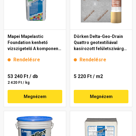
Mapei Mapelastic
Dörken Delta-Geo-Drain
Foundation kenhető
Quattro geotextíliával
vízszigetelő A komponens
kasírozott felületszivárgó
22 kg
lemez 2x12,5 m
Rendelésre
Rendelésre
53 240 Ft
/ db
5 220 Ft
/ m2
2 420 Ft / kg
Megnézem
Megnézem