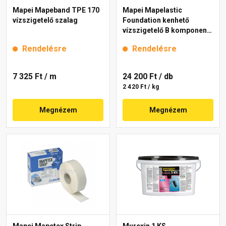
Mapei Mapeband TPE 170
Mapei Mapelastic
vízszigetelő szalag
Foundation kenhető
vízszigetelő B komponens
10 kg
Rendelésre
Rendelésre
7 325 Ft
/ m
24 200 Ft
/ db
2 420 Ft / kg
Megnézem
Megnézem
Mapei Mapetex Strip
Murexin 1 KS