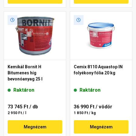
Kemikál Bornit H
Cemix 8110 Aquastop IN
Bitumenes híg
folyékony fólia 20 kg
bevonóanyag 25 l
Raktáron
Raktáron
73 745 Ft
/ db
36 990 Ft
/ vödör
2 950 Ft / l
1 850 Ft / kg
Megnézem
Megnézem