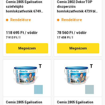
Cemix 2805 Egalisation
Cemix 2802 DekorTOP
színfelújító
diszperziós
homlokzatfesték 6749
homlokzatfesték 4739 blue
intense 15 l
15 l
Rendelésre
Rendelésre
118 695 Ft
/ vödör
78 560 Ft
/ vödör
7 913 Ft / l
17 458 Ft / l
Megnézem
Megnézem
Cemix 2805 Egalisation
Cemix 2805 Egalisation