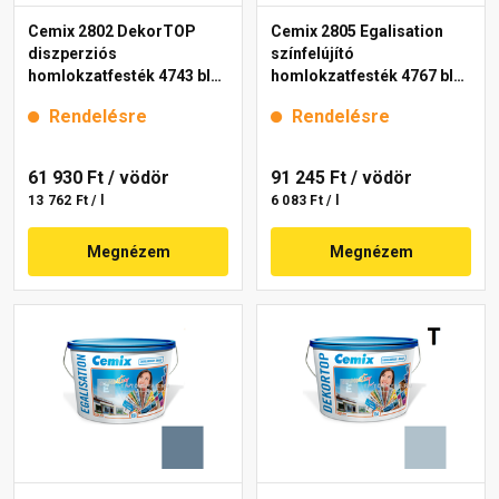
Cemix 2802 DekorTOP
Cemix 2805 Egalisation
diszperziós
színfelújító
homlokzatfesték 4743 blue
homlokzatfesték 4767 blue
15 l
15 l
Rendelésre
Rendelésre
61 930 Ft
/ vödör
91 245 Ft
/ vödör
13 762 Ft / l
6 083 Ft / l
Megnézem
Megnézem