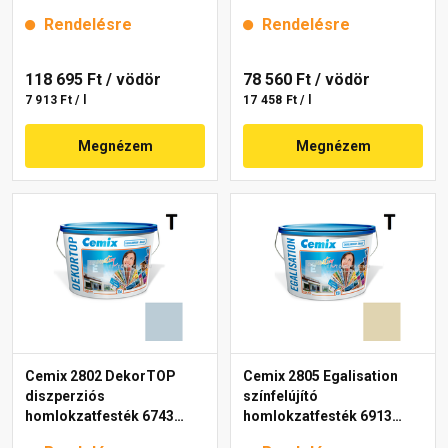
15 l
intense 15 l
Rendelésre
Rendelésre
118 695 Ft
/ vödör
78 560 Ft
/ vödör
7 913 Ft / l
17 458 Ft / l
Megnézem
Megnézem
Cemix 2802 DekorTOP
Cemix 2805 Egalisation
diszperziós
színfelújító
homlokzatfesték 6743
homlokzatfesték 6913
intense 15 l
intense 15 l