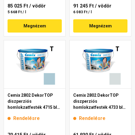
85 025 Ft
/ vödör
91 245 Ft
/ vödör
5 668 Ft / l
6 083 Ft / l
Megnézem
Megnézem
Cemix 2802 DekorTOP
Cemix 2802 DekorTOP
diszperziós
diszperziós
homlokzatfesték 4715 blue
homlokzatfesték 4733 blue
15 l
15 l
Rendelésre
Rendelésre
70 415 Ft
/ vödör
61 930 Ft
/ vödör