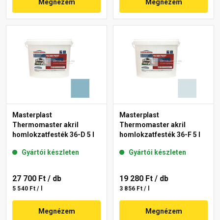
Megnézem
Megnézem
Masterplast
Masterplast
Thermomaster akril
Thermomaster akril
homlokzatfesték 36-D 5 l
homlokzatfesték 36-F 5 l
Gyártói készleten
Gyártói készleten
27 700 Ft
/ db
19 280 Ft
/ db
5 540 Ft / l
3 856 Ft / l
Megnézem
Megnézem