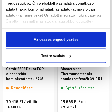
15 648 Ft / l
13 762 Ft / l
megosztjuk az Ön weboldalhasználatra vonatkozó
adatait, akik kombinálhatják az adatokat más olyan
Megnézem
Megnézem
adatokkal, amelyeket Ön adott meg számukra vagy az
Ön által használt más szolgáltatásokból gyűjtöttek.
Az összes engedélyezése
Testre szabás
Cemix 2802 DekorTOP
Masterplast
diszperziós
Thermomaster akril
homlokzatfesték 6745
homlokzatfesték 39-E 5 l
intense 15 l
Rendelésre
Gyártói készleten
70 415 Ft
/ vödör
19 565 Ft
/ db
15 648 Ft / l
3 913 Ft / l