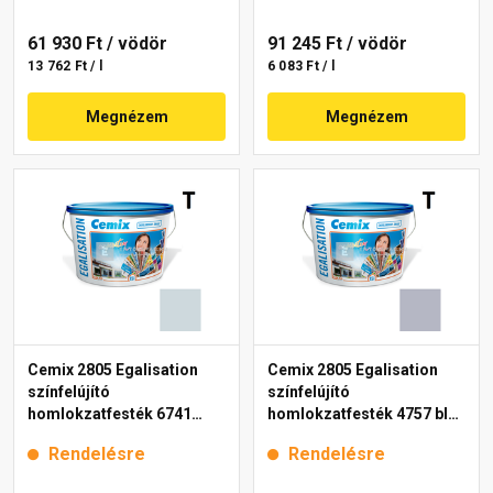
61 930 Ft
/ vödör
91 245 Ft
/ vödör
13 762 Ft / l
6 083 Ft / l
Megnézem
Megnézem
Cemix 2805 Egalisation
Cemix 2805 Egalisation
színfelújító
színfelújító
homlokzatfesték 6741
homlokzatfesték 4757 blue
intense 15 l
15 l
Rendelésre
Rendelésre