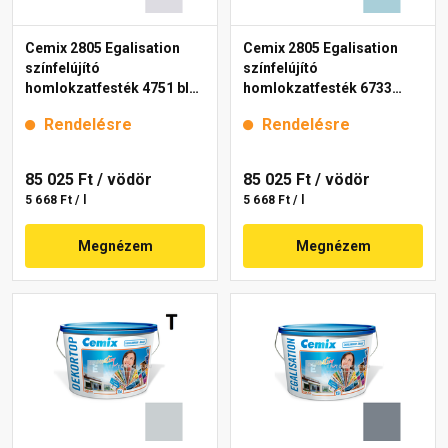
Cemix 2805 Egalisation
Cemix 2805 Egalisation
színfelújító
színfelújító
homlokzatfesték 4751 blue
homlokzatfesték 6733
15 l
intense 15 l
Rendelésre
Rendelésre
85 025 Ft
/ vödör
85 025 Ft
/ vödör
5 668 Ft / l
5 668 Ft / l
Megnézem
Megnézem