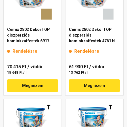
Cemix 2802 DekorTOP
Cemix 2802 DekorTOP
diszperziós
diszperziós
homlokzatfesték 6917
homlokzatfesték 4761 blue
intense 15 l
15 l
Rendelésre
Rendelésre
70 415 Ft
/ vödör
61 930 Ft
/ vödör
15 648 Ft / l
13 762 Ft / l
Megnézem
Megnézem