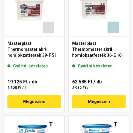
Masterplast
Masterplast
Thermomaster akril
Thermomaster akril
homlokzatfesték 39-F 5 l
homlokzatfesték 36-E 16 l
Gyártói készleten
Gyártói készleten
19 125 Ft
/ db
62 585 Ft
/ db
3 825 Ft / l
3 912 Ft / l
Megnézem
Megnézem