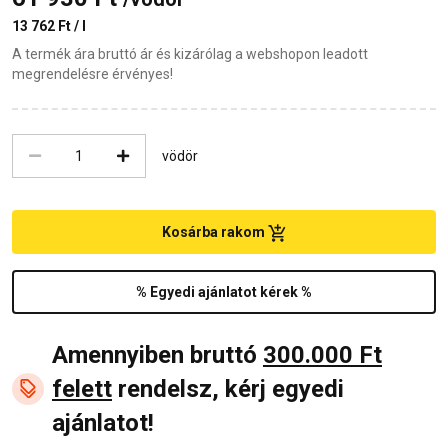
13 762 Ft / l
A termék ára bruttó ár és kizárólag a webshopon leadott
megrendelésre érvényes!
vödör
Kosárba rakom
% Egyedi ajánlatot kérek %
Amennyiben bruttó
300.000 Ft
felett
rendelsz, kérj egyedi
ajánlatot!