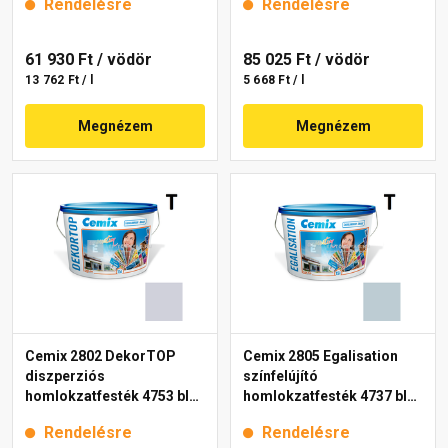
Rendelésre
Rendelésre
61 930 Ft
/ vödör
85 025 Ft
/ vödör
13 762 Ft / l
5 668 Ft / l
Megnézem
Megnézem
Cemix 2802 DekorTOP
Cemix 2805 Egalisation
diszperziós
színfelújító
homlokzatfesték 4753 blue
homlokzatfesték 4737 blue
15 l
15 l
Rendelésre
Rendelésre