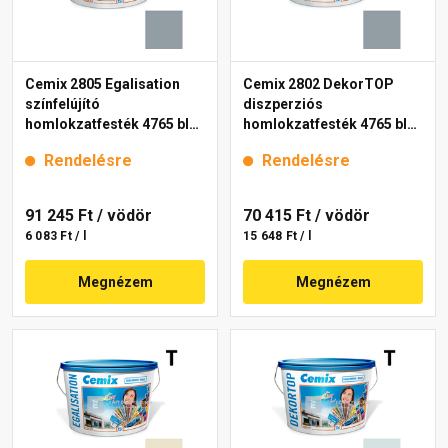
Cemix 2805 Egalisation
Cemix 2802 DekorTOP
színfelújító
diszperziós
homlokzatfesték 4765 blue
homlokzatfesték 4765 blue
15 l
15 l
Rendelésre
Rendelésre
91 245 Ft
/ vödör
70 415 Ft
/ vödör
6 083 Ft / l
15 648 Ft / l
Megnézem
Megnézem