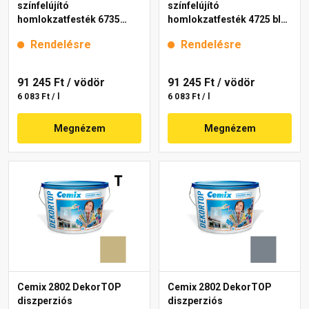
színfelújító
színfelújító
homlokzatfesték 6735
homlokzatfesték 4725 blue
intense 15 l
15 l
Rendelésre
Rendelésre
91 245 Ft
/ vödör
91 245 Ft
/ vödör
6 083 Ft / l
6 083 Ft / l
Megnézem
Megnézem
Cemix 2802 DekorTOP
Cemix 2802 DekorTOP
diszperziós
diszperziós