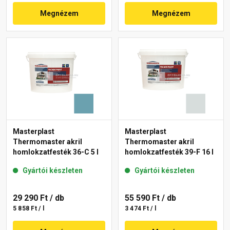
Megnézem
Megnézem
Masterplast
Masterplast
Thermomaster akril
Thermomaster akril
homlokzatfesték 36-C 5 l
homlokzatfesték 39-F 16 l
Gyártói készleten
Gyártói készleten
29 290 Ft
/ db
55 590 Ft
/ db
5 858 Ft / l
3 474 Ft / l