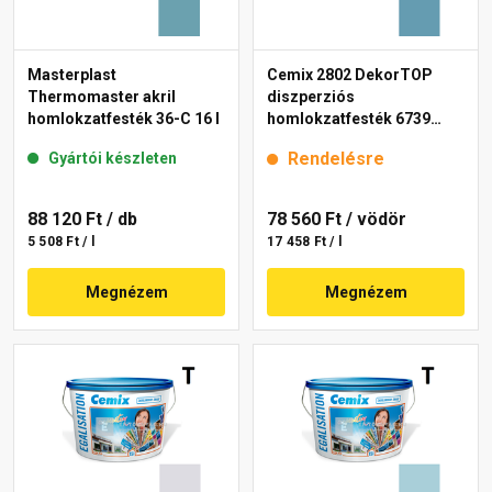
Masterplast
Cemix 2802 DekorTOP
Thermomaster akril
diszperziós
homlokzatfesték 36-C 16 l
homlokzatfesték 6739
intense 15 l
Rendelésre
Gyártói készleten
88 120 Ft
/ db
78 560 Ft
/ vödör
5 508 Ft / l
17 458 Ft / l
Megnézem
Megnézem