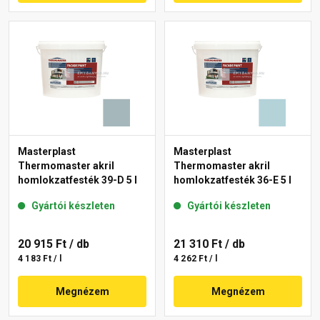
Masterplast
Masterplast
Thermomaster akril
Thermomaster akril
homlokzatfesték 39-D 5 l
homlokzatfesték 36-E 5 l
Gyártói készleten
Gyártói készleten
20 915 Ft
/ db
21 310 Ft
/ db
4 183 Ft / l
4 262 Ft / l
Megnézem
Megnézem