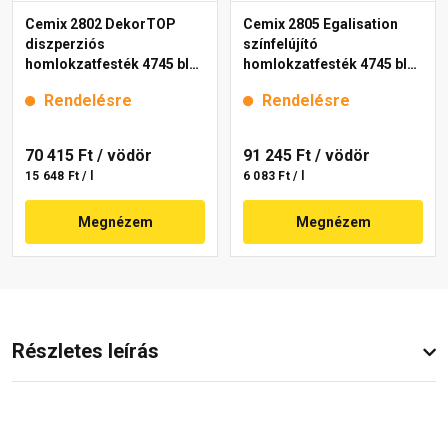
Cemix 2802 DekorTOP
Cemix 2805 Egalisation
diszperziós
színfelújító
homlokzatfesték 4745 blue
homlokzatfesték 4745 blue
15 l
15 l
Rendelésre
Rendelésre
70 415 Ft
/ vödör
91 245 Ft
/ vödör
15 648 Ft / l
6 083 Ft / l
Megnézem
Megnézem
Részletes leírás