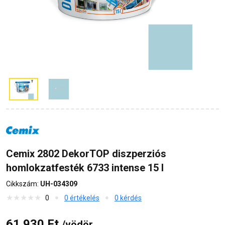
Cemix 2802 DekorTOP diszperziós
homlokzatfesték 6733 intense 15 l
Cikkszám:
UH-034309
0
0 értékelés
0 kérdés
61 930 Ft
/vödör