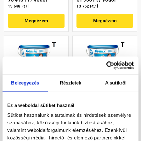
15 648 Ft / l
13 762 Ft / l
Megnézem
Megnézem
Beleegyezés
Részletek
A sütikről
Cemix 2802 DekorTOP
Cemix 2802 DekorTOP
diszperziós
diszperziós
Ez a weboldal sütiket használ
homlokzatfesték 4727 blue
homlokzatfesték 4741 blue
15 l
15 l
Sütiket használunk a tartalmak és hirdetések személyre
Rendelésre
Rendelésre
szabásához, közösségi funkciók biztosításához,
valamint weboldalforgalmunk elemzéséhez. Ezenkívül
70 415 Ft
/ vödör
61 930 Ft
/ vödör
közösségi média-, hirdető- és elemező partnereinkkel