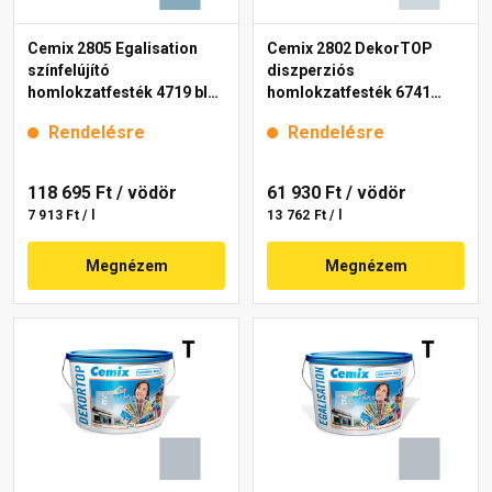
Cemix 2805 Egalisation
Cemix 2802 DekorTOP
színfelújító
diszperziós
homlokzatfesték 4719 blue
homlokzatfesték 6741
15 l
intense 15 l
Rendelésre
Rendelésre
118 695 Ft
/ vödör
61 930 Ft
/ vödör
7 913 Ft / l
13 762 Ft / l
Megnézem
Megnézem