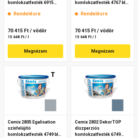
homlokzatfesték 6915
homlokzatfesték 4767 blue
intense 15 l
15 l
Rendelésre
Rendelésre
70 415 Ft
/ vödör
70 415 Ft
/ vödör
15 648 Ft / l
15 648 Ft / l
Megnézem
Megnézem
Cemix 2805 Egalisation
Cemix 2802 DekorTOP
színfelújító
diszperziós
homlokzatfesték 4749 blue
homlokzatfesték 6749