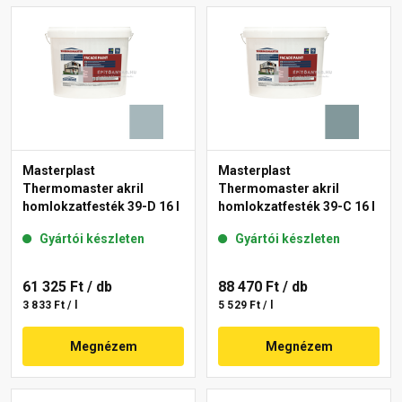
Masterplast
Masterplast
Thermomaster akril
Thermomaster akril
homlokzatfesték 39-D 16 l
homlokzatfesték 39-C 16 l
Gyártói készleten
Gyártói készleten
61 325 Ft
/ db
88 470 Ft
/ db
3 833 Ft / l
5 529 Ft / l
Megnézem
Megnézem