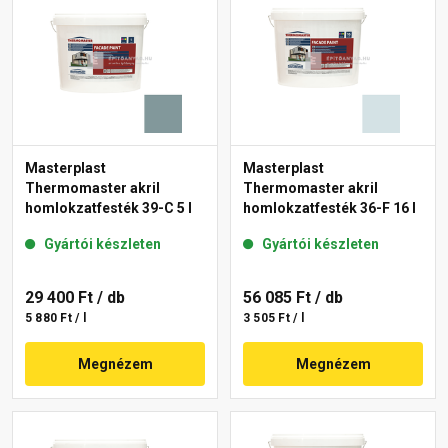
Masterplast
Masterplast
Thermomaster akril
Thermomaster akril
homlokzatfesték 39-C 5 l
homlokzatfesték 36-F 16 l
Gyártói készleten
Gyártói készleten
29 400 Ft
/ db
56 085 Ft
/ db
5 880 Ft / l
3 505 Ft / l
Megnézem
Megnézem