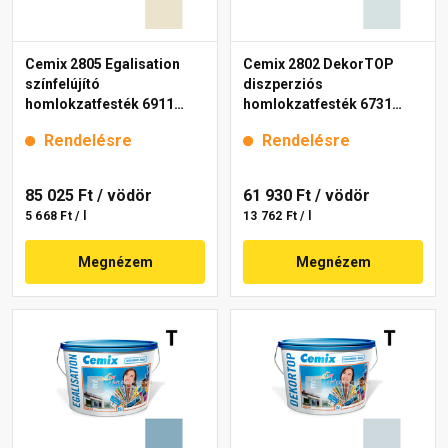
Cemix 2805 Egalisation
Cemix 2802 DekorTOP
színfelújító
diszperziós
homlokzatfesték 6911
homlokzatfesték 6731
intense 15 l
intense 15 l
Rendelésre
Rendelésre
85 025 Ft
/ vödör
61 930 Ft
/ vödör
5 668 Ft / l
13 762 Ft / l
Megnézem
Megnézem