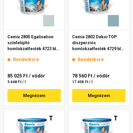
Cemix 2805 Egalisation
Cemix 2802 DekorTOP
színfelújító
diszperziós
homlokzatfesték 4723 blue
homlokzatfesték 4729 blue
15 l
15 l
Rendelésre
Rendelésre
85 025 Ft
/ vödör
78 560 Ft
/ vödör
5 668 Ft / l
17 458 Ft / l
Megnézem
Megnézem