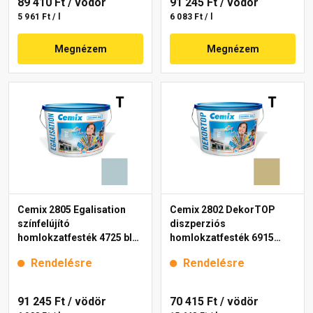
89 410 Ft
/ vödör
91 245 Ft
/ vödör
5 961 Ft / l
6 083 Ft / l
Megnézem
Megnézem
Cemix 2805 Egalisation
Cemix 2802 DekorTOP
színfelújító
diszperziós
homlokzatfesték 4725 blue
homlokzatfesték 6915
15 l
intense 15 l
Rendelésre
Rendelésre
91 245 Ft
/ vödör
70 415 Ft
/ vödör