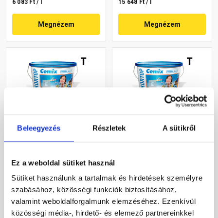
6 083 Ft / l
15 648 Ft / l
Megnézem
Megnézem
Beleegyezés
Részletek
A sütikről
Cemix 2802 DekorTOP
Cemix 2802 DekorTOP
diszperziós
diszperziós
homlokzatfesték 6739
homlokzatfesték 4745 blue
Ez a weboldal sütiket használ
intense 15 l
15 l
Rendelésre
Rendelésre
Sütiket használunk a tartalmak és hirdetések személyre
szabásához, közösségi funkciók biztosításához,
78 560 Ft
/ vödör
70 415 Ft
/ vödör
valamint weboldalforgalmunk elemzéséhez. Ezenkívül
17 458 Ft / l
15 648 Ft / l
közösségi média-, hirdető- és elemező partnereinkkel