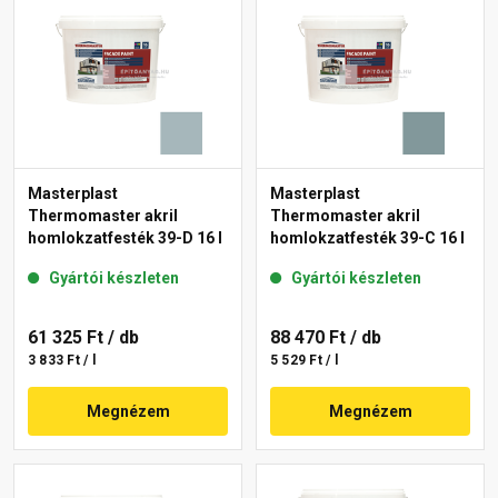
Masterplast
Masterplast
Thermomaster akril
Thermomaster akril
homlokzatfesték 39-D 16 l
homlokzatfesték 39-C 16 l
Gyártói készleten
Gyártói készleten
61 325 Ft
/ db
88 470 Ft
/ db
3 833 Ft / l
5 529 Ft / l
Megnézem
Megnézem