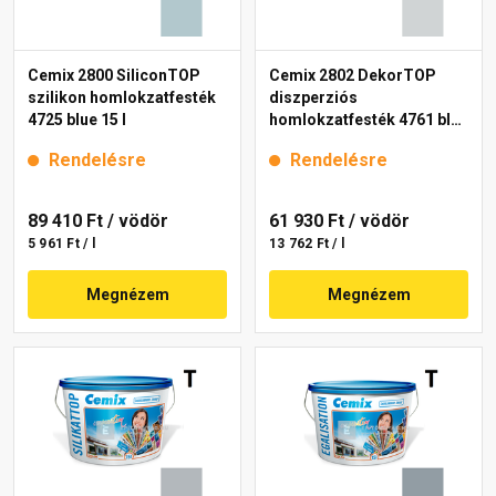
Cemix 2800 SiliconTOP
Cemix 2802 DekorTOP
szilikon homlokzatfesték
diszperziós
4725 blue 15 l
homlokzatfesték 4761 blue
15 l
Rendelésre
Rendelésre
89 410 Ft
/ vödör
61 930 Ft
/ vödör
5 961 Ft / l
13 762 Ft / l
Megnézem
Megnézem