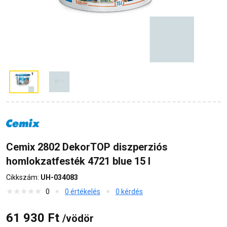
Cemix 2802 DekorTOP diszperziós
homlokzatfesték 4721 blue 15 l
Cikkszám:
UH-034083
0
0 értékelés
0 kérdés
61 930 Ft
/vödör