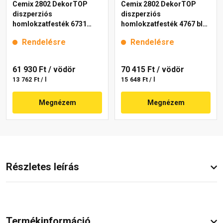
Cemix 2802 DekorTOP
Cemix 2802 DekorTOP
diszperziós
diszperziós
homlokzatfesték 6731
homlokzatfesték 4767 blue
intense 15 l
15 l
Rendelésre
Rendelésre
61 930 Ft
/ vödör
70 415 Ft
/ vödör
13 762 Ft / l
15 648 Ft / l
Megnézem
Megnézem
Részletes leírás
Termékinformáció