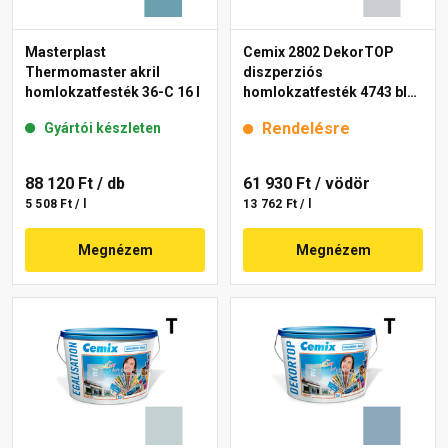
Masterplast
Cemix 2802 DekorTOP
Thermomaster akril
diszperziós
homlokzatfesték 36-C 16 l
homlokzatfesték 4743 blue
15 l
Rendelésre
Gyártói készleten
88 120 Ft
/ db
61 930 Ft
/ vödör
5 508 Ft / l
13 762 Ft / l
Megnézem
Megnézem