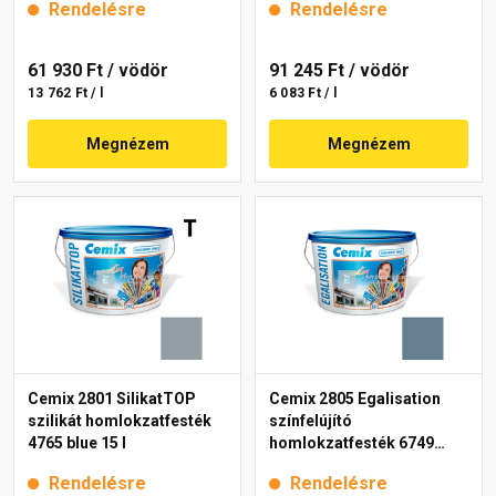
Rendelésre
Rendelésre
61 930 Ft
/ vödör
91 245 Ft
/ vödör
13 762 Ft / l
6 083 Ft / l
Megnézem
Megnézem
Cemix 2801 SilikatTOP
Cemix 2805 Egalisation
szilikát homlokzatfesték
színfelújító
4765 blue 15 l
homlokzatfesték 6749
intense 15 l
Rendelésre
Rendelésre