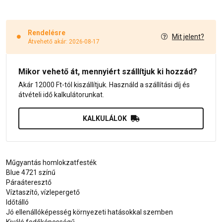
Rendelésre
Mit jelent?
Átvehető akár: 2026-08-17
Mikor vehető át, mennyiért szállítjuk ki hozzád?
Akár 12000 Ft-tól kiszállítjuk. Használd a szállítási díj és
átvételi idő kalkulátorunkat.
KALKULÁLOK
Műgyantás homlokzatfesték
Blue 4721 színű
Páraáteresztő
Víztaszító, vízlepergető
Időtálló
Jó ellenállóképesség környezeti hatásokkal szemben
Kiváló fedőképességű