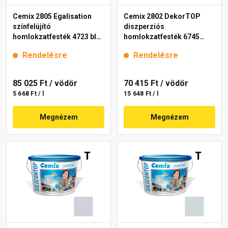
Cemix 2805 Egalisation
Cemix 2802 DekorTOP
színfelújító
diszperziós
homlokzatfesték 4723 blue
homlokzatfesték 6745
15 l
intense 15 l
Rendelésre
Rendelésre
85 025 Ft
/ vödör
70 415 Ft
/ vödör
5 668 Ft / l
15 648 Ft / l
Megnézem
Megnézem