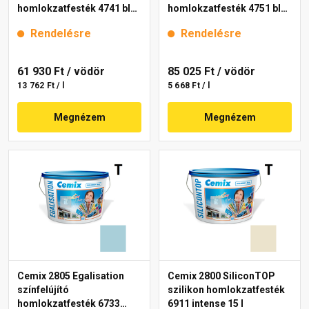
homlokzatfesték 4741 blue
homlokzatfesték 4751 blue
15 l
15 l
Rendelésre
Rendelésre
61 930 Ft
/ vödör
85 025 Ft
/ vödör
13 762 Ft / l
5 668 Ft / l
Megnézem
Megnézem
Cemix 2805 Egalisation
Cemix 2800 SiliconTOP
színfelújító
szilikon homlokzatfesték
homlokzatfesték 6733
6911 intense 15 l