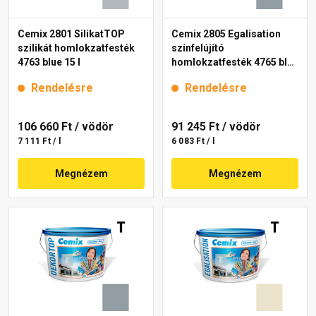
Cemix 2801 SilikatTOP
Cemix 2805 Egalisation
szilikát homlokzatfesték
színfelújító
4763 blue 15 l
homlokzatfesték 4765 blue
15 l
Rendelésre
Rendelésre
106 660 Ft
/ vödör
91 245 Ft
/ vödör
7 111 Ft / l
6 083 Ft / l
Megnézem
Megnézem