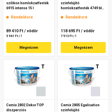
szilikon homlokzatfesték
színfelújító
6915 intense 15 l
homlokzatfesték 4749 blue
15 l
Rendelésre
Rendelésre
89 410 Ft
/ vödör
118 695 Ft
/ vödör
5 961 Ft / l
7 913 Ft / l
Megnézem
Megnézem
Cemix 2802 DekorTOP
Cemix 2805 Egalisation
diszperziós
színfelújító