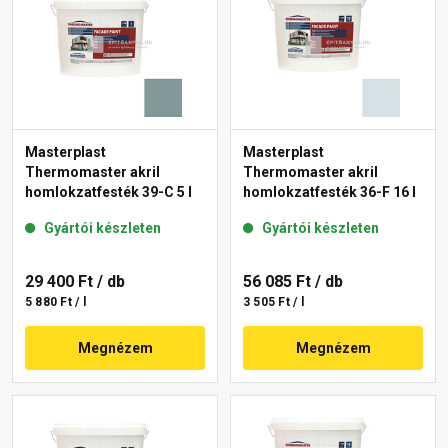
Masterplast
Masterplast
Thermomaster akril
Thermomaster akril
homlokzatfesték 39-C 5 l
homlokzatfesték 36-F 16 l
Gyártói készleten
Gyártói készleten
29 400 Ft
/ db
56 085 Ft
/ db
5 880 Ft / l
3 505 Ft / l
Megnézem
Megnézem