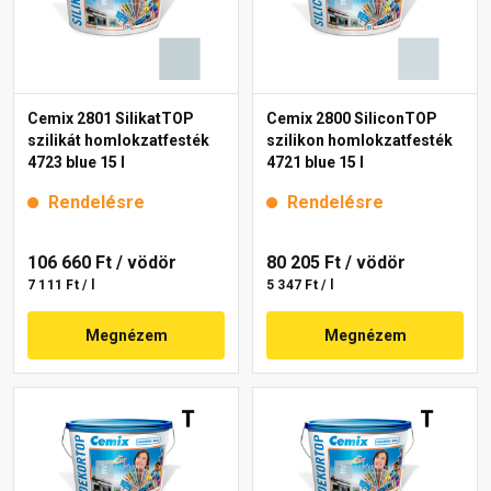
Cemix 2801 SilikatTOP
Cemix 2800 SiliconTOP
szilikát homlokzatfesték
szilikon homlokzatfesték
4723 blue 15 l
4721 blue 15 l
Rendelésre
Rendelésre
106 660 Ft
/ vödör
80 205 Ft
/ vödör
7 111 Ft / l
5 347 Ft / l
Megnézem
Megnézem