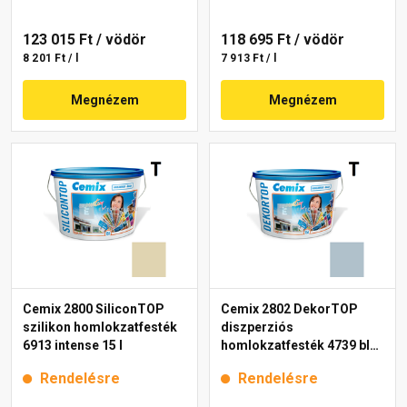
123 015 Ft
/ vödör
118 695 Ft
/ vödör
8 201 Ft / l
7 913 Ft / l
Megnézem
Megnézem
Cemix 2800 SiliconTOP
Cemix 2802 DekorTOP
szilikon homlokzatfesték
diszperziós
6913 intense 15 l
homlokzatfesték 4739 blue
15 l
Rendelésre
Rendelésre