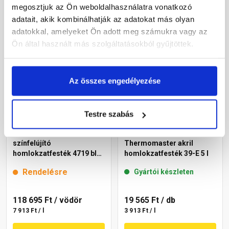
megosztjuk az Ön weboldalhasználatra vonatkozó
Megnézem
Megnézem
adatait, akik kombinálhatják az adatokat más olyan
adatokkal, amelyeket Ön adott meg számukra vagy az
Ön által használt más szolgáltatásokból gyűjtöttek.
Az összes engedélyezése
Testre szabás
Cemix 2805 Egalisation
Masterplast
színfelújító
Thermomaster akril
homlokzatfesték 4719 blue
homlokzatfesték 39-E 5 l
15 l
Rendelésre
Gyártói készleten
118 695 Ft
/ vödör
19 565 Ft
/ db
7 913 Ft / l
3 913 Ft / l