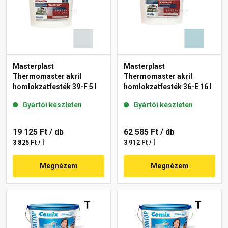
Masterplast
Masterplast
Thermomaster akril
Thermomaster akril
homlokzatfesték 39-F 5 l
homlokzatfesték 36-E 16 l
Gyártói készleten
Gyártói készleten
19 125 Ft
/ db
62 585 Ft
/ db
3 825 Ft / l
3 912 Ft / l
Megnézem
Megnézem