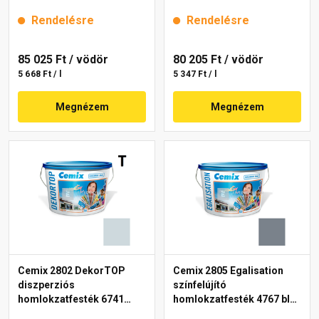
intense 15 l
Rendelésre
Rendelésre
85 025 Ft
/ vödör
80 205 Ft
/ vödör
5 668 Ft / l
5 347 Ft / l
Megnézem
Megnézem
Cemix 2802 DekorTOP
Cemix 2805 Egalisation
diszperziós
színfelújító
homlokzatfesték 6741
homlokzatfesték 4767 blue
intense 15 l
15 l