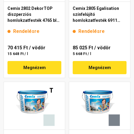
Cemix 2802 DekorTOP
Cemix 2805 Egalisation
diszperziós
színfelújító
homlokzatfesték 4765 blue
homlokzatfesték 6911
15 l
intense 15 l
Rendelésre
Rendelésre
70 415 Ft
/ vödör
85 025 Ft
/ vödör
15 648 Ft / l
5 668 Ft / l
Megnézem
Megnézem