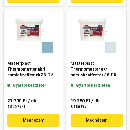
Masterplast
Masterplast
Thermomaster akril
Thermomaster akril
homlokzatfesték 36-D 5 l
homlokzatfesték 36-F 5 l
Gyártói készleten
Gyártói készleten
27 700 Ft
/ db
19 280 Ft
/ db
5 540 Ft / l
3 856 Ft / l
Megnézem
Megnézem