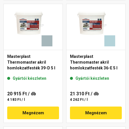
Masterplast
Masterplast
Thermomaster akril
Thermomaster akril
homlokzatfesték 39-D 5 l
homlokzatfesték 36-E 5 l
Gyártói készleten
Gyártói készleten
20 915 Ft
/ db
21 310 Ft
/ db
4 183 Ft / l
4 262 Ft / l
Megnézem
Megnézem