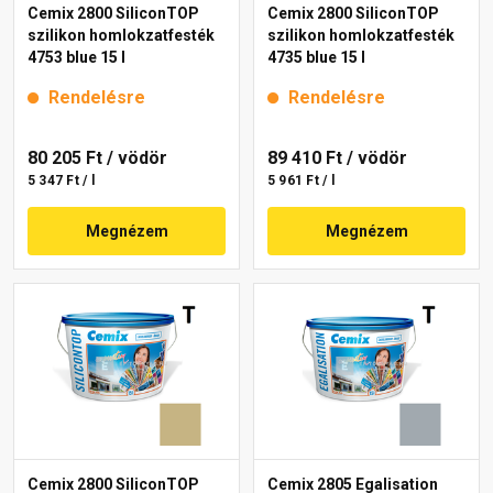
Cemix 2800 SiliconTOP
Cemix 2800 SiliconTOP
szilikon homlokzatfesték
szilikon homlokzatfesték
4753 blue 15 l
4735 blue 15 l
Rendelésre
Rendelésre
80 205 Ft
/ vödör
89 410 Ft
/ vödör
5 347 Ft / l
5 961 Ft / l
Megnézem
Megnézem
Cemix 2800 SiliconTOP
Cemix 2805 Egalisation