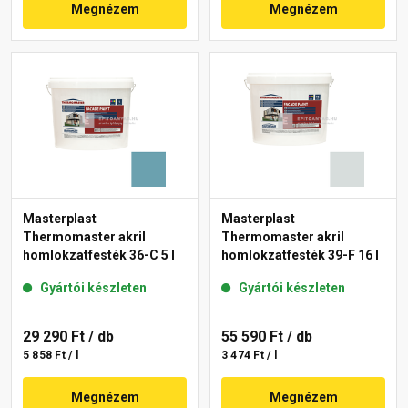
Megnézem
Megnézem
Masterplast
Masterplast
Thermomaster akril
Thermomaster akril
homlokzatfesték 36-C 5 l
homlokzatfesték 39-F 16 l
Gyártói készleten
Gyártói készleten
29 290 Ft
/ db
55 590 Ft
/ db
5 858 Ft / l
3 474 Ft / l
Megnézem
Megnézem