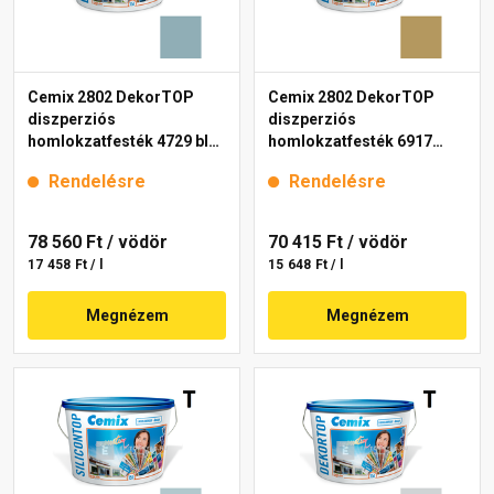
Cemix 2802 DekorTOP
Cemix 2802 DekorTOP
diszperziós
diszperziós
homlokzatfesték 4729 blue
homlokzatfesték 6917
15 l
intense 15 l
Rendelésre
Rendelésre
78 560 Ft
/ vödör
70 415 Ft
/ vödör
17 458 Ft / l
15 648 Ft / l
Megnézem
Megnézem