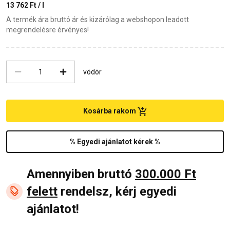
13 762 Ft / l
A termék ára bruttó ár és kizárólag a webshopon leadott
megrendelésre érvényes!
vödör
Kosárba rakom
% Egyedi ajánlatot kérek %
Amennyiben bruttó
300.000 Ft
felett
rendelsz, kérj egyedi
ajánlatot!