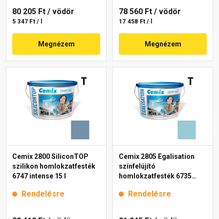
80 205 Ft
/ vödör
78 560 Ft
/ vödör
5 347 Ft / l
17 458 Ft / l
Megnézem
Megnézem
Cemix 2800 SiliconTOP
Cemix 2805 Egalisation
szilikon homlokzatfesték
színfelújító
6747 intense 15 l
homlokzatfesték 6735
intense 15 l
Rendelésre
Rendelésre