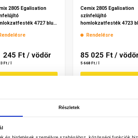
ix 2805 Egalisation
Cemix 2805 Egalisation
nfelújító
színfelújító
mlokzatfesték 4727 blue
homlokzatfesték 4723 b
l
15 l
Rendelésre
Rendelésre
1 245 Ft
/ vödör
85 025 Ft
/ vödö
3 Ft / l
5 668 Ft / l
Megnézem
Megnézem
Részletek
ál
mak és hirdetések személyre szabásához, közösségi funkciók biz