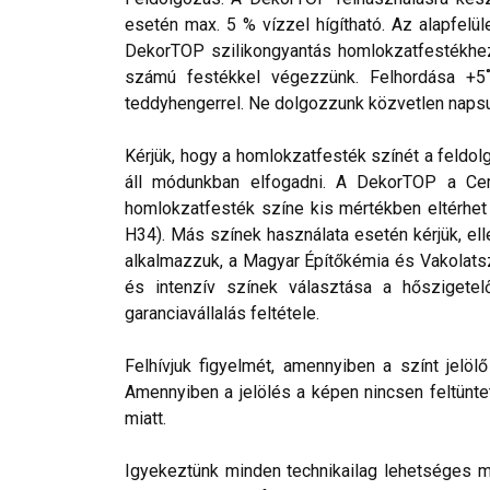
esetén max. 5 % vízzel hígítható. Az alapfelül
DekorTOP szilikongyantás homlokzatfestékhez 
számú festékkel végezzünk. Felhordása +5˚C 
teddyhengerrel. Ne dolgozzunk közvetlen napsug
Kérjük, hogy a homlokzatfesték színét a feldol
áll módunkban elfogadni. A DekorTOP a Cemi
homlokzatfesték színe kis mértékben eltérhet a
H34). Más színek használata esetén kérjük, el
alkalmazzuk, a Magyar Építőkémia és Vakolats
és intenzív színek választása a hőszigetel
garanciavállalás feltétele.
Felhívjuk figyelmét, amennyiben a színt jelö
Amennyiben a jelölés a képen nincsen feltüntet
miatt.
Igyekeztünk minden technikailag lehetséges mó