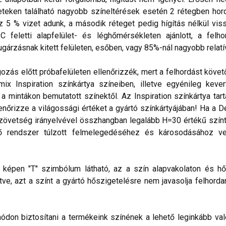
eteken található nagyobb színeltérések esetén 2 rétegben hord
5 % vizet adunk, a második réteget pedig hígítás nélkül vissz
feletti alapfelület- és léghőmérsékleten ajánlott, a felho
árzásnak kitett felületen, esőben, vagy 85%-nál nagyobb relatív
gozás előtt próbafelületen ellenőrizzék, mert a felhordást köve
x Inspiration színkártya színeiben, illetve egyénileg keve
 mintákon bemutatott színektől. Az Inspiration színkártya tar
lenőrizze a világossági értéket a gyártó színkártyájában! Ha a
zövetség irányelvével összhangban legalább H=30 értékű színt 
ő rendszer túlzott felmelegedéséhez és károsodásához vez
lő képen "T" szimbólum látható, az a szín alapvakolaton és hő
ve, azt a színt a gyártó hőszigetelésre nem javasolja felhorda
don biztosítani a termékeink színének a lehető leginkább val