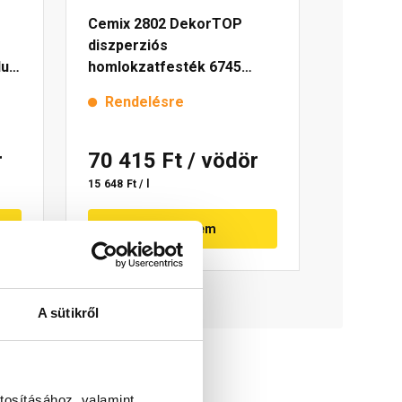
Cemix 2802 DekorTOP
diszperziós
lue
homlokzatfesték 6745
intense 15 l
Rendelésre
r
70 415 Ft
/ vödör
15 648 Ft / l
Megnézem
A sütikről
tosításához, valamint