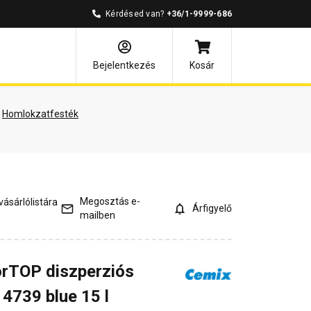
Kérdésed van?
+36/1-9999-686
mények
Kérdések és válaszok
Bejelentkezés
Kosár
Homlokzatfesték
Megosztás e-
ásárlólistára
Árfigyelő
mailben
rTOP diszperziós
4739 blue 15 l