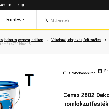
Garancia
Blog
leírás
Termékinformáció
Dokumentumok
Vásárlói véle
Termékek
ó, habarcs, cement, szilikon
Vakolatok, alapozók, falfestékek
esték 4739 blue 15 l
Bev
Összehasonlítás
Cemix 2802 Deko
homlokzatfesték 