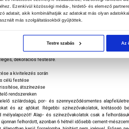
hez. Ezenkívül közösségi média-, hirdető- és elemező partner
zó adatait, akik kombinálhatják az adatokat más olyan adatokka
sznált más szolgáltatásokból gyűjtöttek.
mlokzatfestékkel gazdaságosan végezhetjük el akár igen na
 alkalmazási területen kiválóan alkalmazható. A szakszerűen elk
Testre szabás
Az 
elel. Anyagszükséglet: 0,2 l/m². (sima alapfelület esetén).
ötőanyagú vakolat és festékbevonat festésére alkalmazható
szleges, dekorációs festésre.
ése a kivitelezés során
s célú festése
rissítése, átszínezése
etelő rendszereken
elő szilárdságú, por- és szennyeződésmentes alapfelületre ho
nyokat és az ajtókat. Régebbi színezővakolatok, krétásodó be
 mélyalapozót! Alap- és színezővakolatok csak a felhordásuka
z újonnan felhordott, azonban 6 hétnél idősebb cement-mészceme
állapotban kerül forgalomba, hígítást nem igényel. Erősen ned