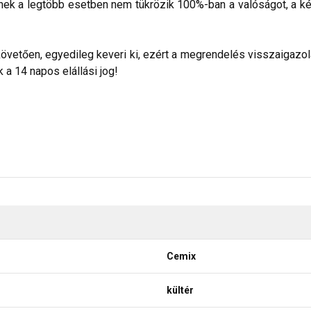
nek a legtöbb esetben nem tükrözik 100%-ban a valóságot, a ké
etően, egyedileg keveri ki, ezért a megrendelés visszaigazolása
a 14 napos elállási jog!
Cemix
kültér