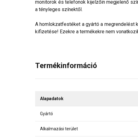
monitorok és telefonok kijelzőin megjelenő szí
a tényleges színektől.
A homlokzatfestéket a gyártó a megrendelést köv
kifizetése! Ezekre a termékekre nem vonatkozik 
Termékinformáció
Alapadatok
Gyártó
Alkalmazási terület