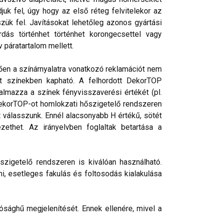
juk fel, úgy hogy az első réteg felvitelekor az
ük fel. Javításokat lehetőleg azonos gyártási
rdás történhet történhet korongecsettel vagy
 páratartalom mellett.
tően a színárnyalatra vonatkozó reklamációt nem
rt színekben kapható. A felhordott DekorTOP
talmazza a színek fényvisszaverési értékét (pl.
 DekorTOP-ot homlokzati hőszigetelő rendszeren
válasszunk. Ennél alacsonyabb H értékű, sötét
ethet. Az irányelvben foglaltak betartása a
szigetelő rendszeren is kiválóan használható.
ni, esetleges fakulás és foltosodás kialakulása
ósághű megjelenítését. Ennek ellenére, mivel a