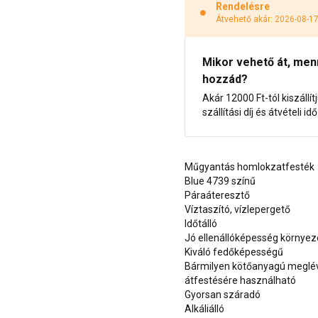
Rendelésre
Átvehető akár: 2026-08-1
Mikor vehető át, menny
hozzád?
Akár 12000 Ft-tól kiszállít
szállítási díj és átvételi i
Műgyantás homlokzatfesték
Blue 4739 színű
Páraáteresztő
Víztaszító, vízlepergető
Időtálló
Jó ellenállóképesség környe
Kiváló fedőképességű
Bármilyen kötőanyagú meglévő
átfestésére használható
Gyorsan száradó
Alkáliálló