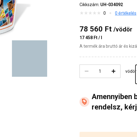
Cikkszám:
UH-034092
0
0 értékelés
78 560 Ft
/vödör
17 458 Ft / l
A termék ára bruttó ár és ki
vödör
Amennyiben 
rendelsz, kérj