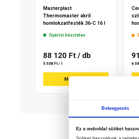
Masterplast
Cem
Thermomaster akril
szí
homlokzatfesték 36-C 16 l
ho
15 
Gyártói készleten
88 120 Ft
/ db
9
5 508 Ft / l
6 08
Megnézem
Beleegyezés
Ez a weboldal sütiket haszn
Sütiket használunk a tartal