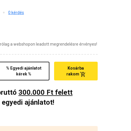
0 kérdés
zárólag a webshopon leadott megrendelésre érvényes!
% Egyedi ajánlatot
Kosárba
kérek %
rakom
bruttó
300.000 Ft felett
 egyedi ajánlatot!