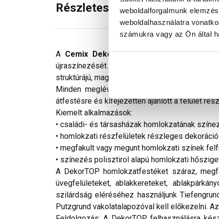
Részletes leírás
weboldalforgalmunk elemzésé
weboldalhasználatra vonatko
számukra vagy az Ön által ha
A
Cemix DekorTOP
műgyanta kötőanyagú ho
újraszínezését. A DekorTOP a legtöbb lakossági
struktúrájú, magas esztétikai igényeknek is megf
Minden meglévő és új, ásványi és műgyanta k
átfestésre és kifejezetten ajánlott a felület ré
Kiemelt alkalmazások:
• családi- és társasházak homlokzatának színez
• homlokzati részfelületek részleges dekoráció
• megfakult vagy megunt homlokzati színek felf
• színezés polisztirol alapú homlokzati hőszig
A DekorTOP homlokzatfestéket száraz, megfel
üvegfelületeket, ablakkereteket, ablakpárká
szilárdság eléréséhez használjunk Tiefengrund
Putzgrund vakolatalapozóval kell előkezelni. A
Feldolgozás: A DekorTOP felhasználásra kész 