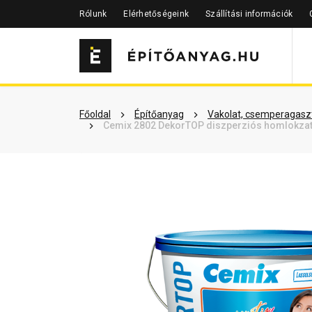
Rólunk
Elérhetőségeink
Szállítási információk
Szükséged lehet rá
Részletes 
Főoldal
Építőanyag
Vakolat, csemperagaszt
Cemix 2802 DekorTOP diszperziós homlokzatf