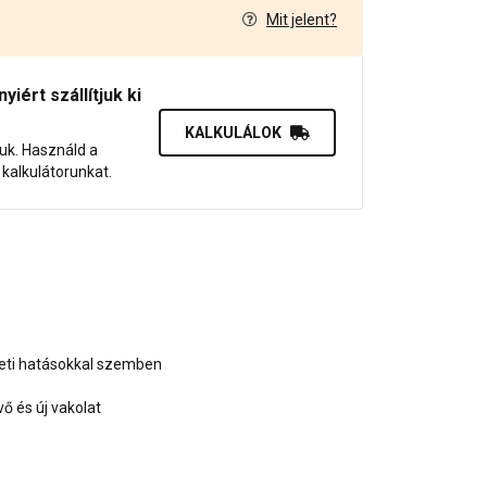
Mit jelent?
7
iért szállítjuk ki
KALKULÁLOK
juk. Használd a
dő kalkulátorunkat.
zeti hatásokkal szemben
 és új vakolat