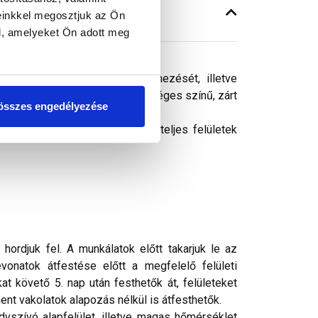
einkkel megosztjuk az Ön
l, amelyeket Ön adott meg
gy homlokzati felületek színezését, illetve
észített bevonat időtálló, egységes színű, zárt
összes engedélyezése
. Gazdaságosan alkalmazható teljes felületek
rdjuk fel. A munkálatok előtt takarjuk le az
vonatok átfestése előtt a megfelelő felületi
t követő 5. nap után festhetők át, felületeket
nt vakolatok alapozás nélkül is átfesthetők.
vszívó alapfelület, illetve magas hőmérséklet