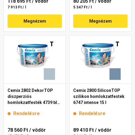
118 695 Ft
/ vödör
80 205 Ft
/ vödör
7 913 Ft / l
5 347 Ft / l
Megnézem
Megnézem
Cemix 2802 DekorTOP
Cemix 2800 SiliconTOP
diszperziós
szilikon homlokzatfesték
homlokzatfesték 4739 blue
6747 intense 15 l
15 l
Rendelésre
Rendelésre
78 560 Ft
/ vödör
89 410 Ft
/ vödör