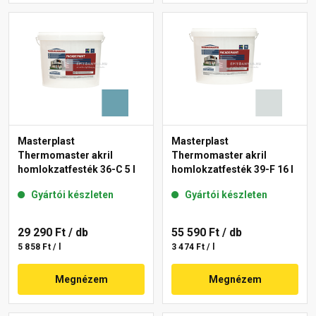
Masterplast
Masterplast
Thermomaster akril
Thermomaster akril
homlokzatfesték 36-C 5 l
homlokzatfesték 39-F 16 l
Gyártói készleten
Gyártói készleten
29 290 Ft
/ db
55 590 Ft
/ db
5 858 Ft / l
3 474 Ft / l
Megnézem
Megnézem