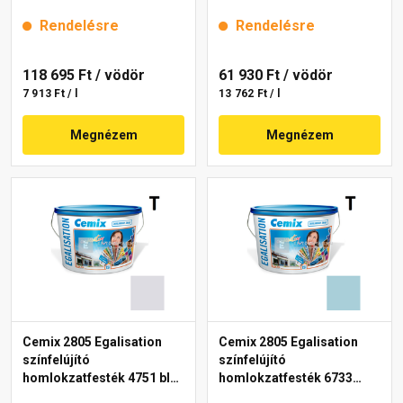
15 l
15 l
Rendelésre
Rendelésre
118 695 Ft
/ vödör
61 930 Ft
/ vödör
7 913 Ft / l
13 762 Ft / l
Megnézem
Megnézem
Cemix 2805 Egalisation
Cemix 2805 Egalisation
színfelújító
színfelújító
homlokzatfesték 4751 blue
homlokzatfesték 6733
15 l
intense 15 l