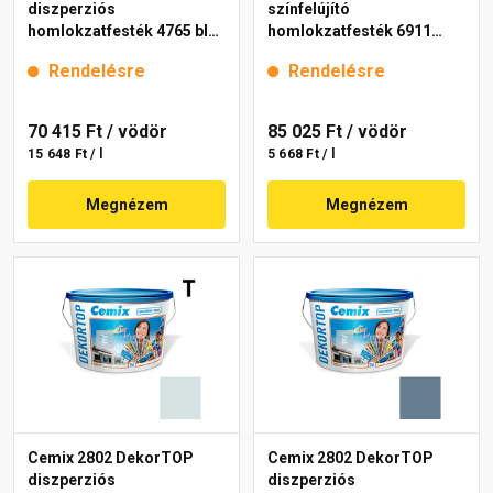
diszperziós
színfelújító
homlokzatfesték 4765 blue
homlokzatfesték 6911
15 l
intense 15 l
Rendelésre
Rendelésre
70 415 Ft
/ vödör
85 025 Ft
/ vödör
15 648 Ft / l
5 668 Ft / l
Megnézem
Megnézem
Cemix 2802 DekorTOP
Cemix 2802 DekorTOP
diszperziós
diszperziós