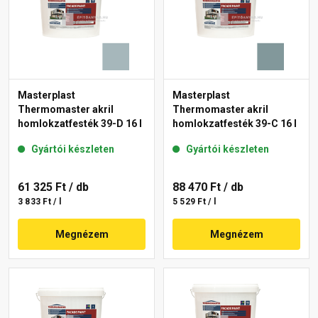
Masterplast
Masterplast
Thermomaster akril
Thermomaster akril
homlokzatfesték 39-D 16 l
homlokzatfesték 39-C 16 l
Gyártói készleten
Gyártói készleten
61 325 Ft
/ db
88 470 Ft
/ db
3 833 Ft / l
5 529 Ft / l
Megnézem
Megnézem