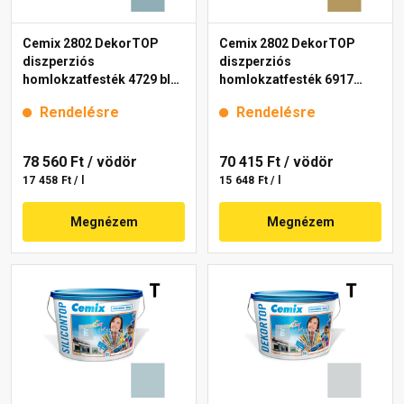
Cemix 2802 DekorTOP
Cemix 2802 DekorTOP
diszperziós
diszperziós
homlokzatfesték 4729 blue
homlokzatfesték 6917
15 l
intense 15 l
Rendelésre
Rendelésre
78 560 Ft
/ vödör
70 415 Ft
/ vödör
17 458 Ft / l
15 648 Ft / l
Megnézem
Megnézem