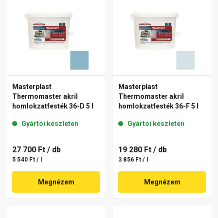
Masterplast
Masterplast
Thermomaster akril
Thermomaster akril
homlokzatfesték 36-D 5 l
homlokzatfesték 36-F 5 l
Gyártói készleten
Gyártói készleten
27 700 Ft
/ db
19 280 Ft
/ db
5 540 Ft / l
3 856 Ft / l
Megnézem
Megnézem