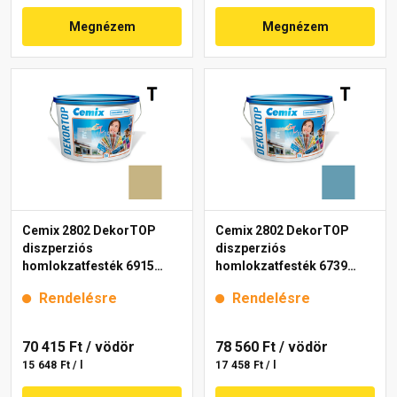
Megnézem
Megnézem
Cemix 2802 DekorTOP
Cemix 2802 DekorTOP
diszperziós
diszperziós
homlokzatfesték 6915
homlokzatfesték 6739
intense 15 l
intense 15 l
Rendelésre
Rendelésre
70 415 Ft
/ vödör
78 560 Ft
/ vödör
15 648 Ft / l
17 458 Ft / l