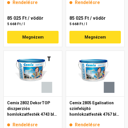
Rendelésre
Rendelésre
85 025 Ft
/ vödör
85 025 Ft
/ vödör
5 668 Ft / l
5 668 Ft / l
Megnézem
Megnézem
Cemix 2802 DekorTOP
Cemix 2805 Egalisation
diszperziós
színfelújító
homlokzatfesték 4743 blue
homlokzatfesték 4767 blue
15 l
15 l
Rendelésre
Rendelésre