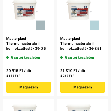
Masterplast
Masterplast
Thermomaster akril
Thermomaster akril
homlokzatfesték 39-D 5 l
homlokzatfesték 36-E 5 l
Gyártói készleten
Gyártói készleten
20 915 Ft
/ db
21 310 Ft
/ db
4 183 Ft / l
4 262 Ft / l
Megnézem
Megnézem