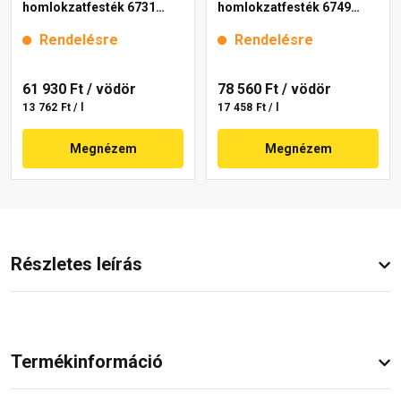
homlokzatfesték 6731
homlokzatfesték 6749
intense 15 l
intense 15 l
Rendelésre
Rendelésre
61 930 Ft
/ vödör
78 560 Ft
/ vödör
13 762 Ft / l
17 458 Ft / l
Megnézem
Megnézem
Részletes leírás
Termékinformáció