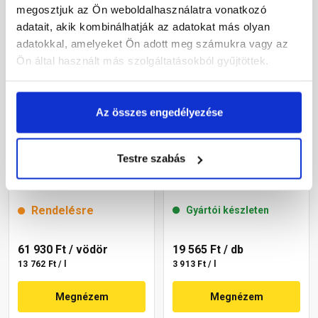
megosztjuk az Ön weboldalhasználatra vonatkozó
adatait, akik kombinálhatják az adatokat más olyan
adatokkal, amelyeket Ön adott meg számukra vagy az
Ön által használt más szolgáltatásokból gyűjtöttek.
Az összes engedélyezése
Cemix 2802 DekorTOP
Masterplast
Testre szabás
diszperziós
Thermomaster akril
homlokzatfesték 6741
homlokzatfesték 39-E 5 l
intense 15 l
Rendelésre
Gyártói készleten
61 930 Ft
/ vödör
19 565 Ft
/ db
13 762 Ft / l
3 913 Ft / l
Megnézem
Megnézem