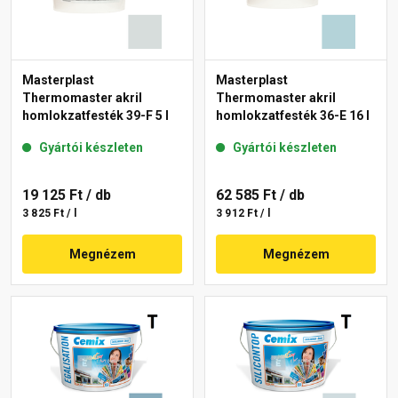
Masterplast
Masterplast
Thermomaster akril
Thermomaster akril
homlokzatfesték 39-F 5 l
homlokzatfesték 36-E 16 l
Gyártói készleten
Gyártói készleten
19 125 Ft
/ db
62 585 Ft
/ db
3 825 Ft / l
3 912 Ft / l
Megnézem
Megnézem