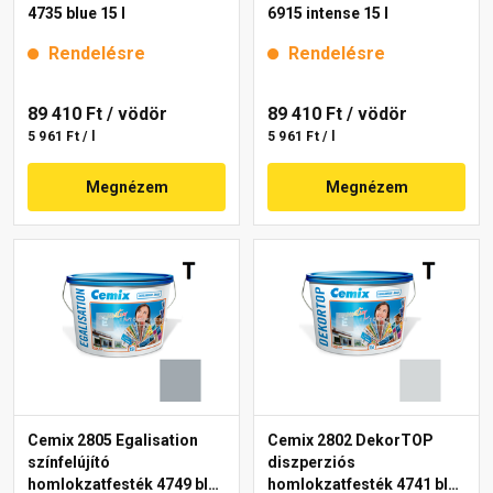
4735 blue 15 l
6915 intense 15 l
Rendelésre
Rendelésre
89 410 Ft
/ vödör
89 410 Ft
/ vödör
5 961 Ft / l
5 961 Ft / l
Megnézem
Megnézem
Cemix 2805 Egalisation
Cemix 2802 DekorTOP
színfelújító
diszperziós
homlokzatfesték 4749 blue
homlokzatfesték 4741 blue