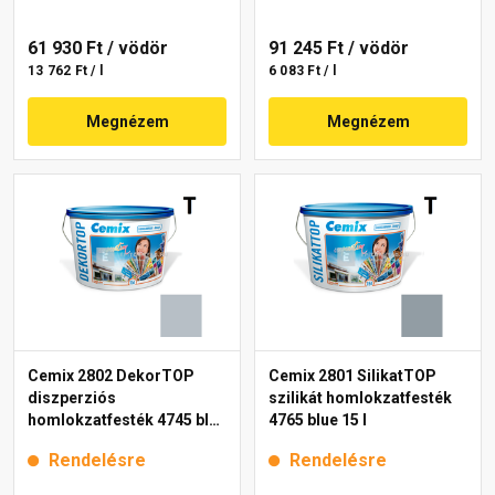
61 930 Ft
/ vödör
91 245 Ft
/ vödör
13 762 Ft / l
6 083 Ft / l
Megnézem
Megnézem
Cemix 2802 DekorTOP
Cemix 2801 SilikatTOP
diszperziós
szilikát homlokzatfesték
homlokzatfesték 4745 blue
4765 blue 15 l
15 l
Rendelésre
Rendelésre