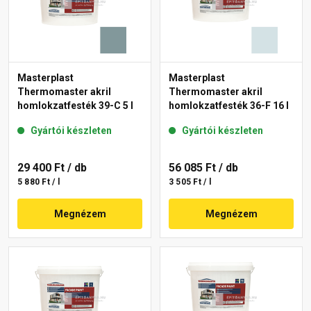
Masterplast
Masterplast
Thermomaster akril
Thermomaster akril
homlokzatfesték 39-C 5 l
homlokzatfesték 36-F 16 l
Gyártói készleten
Gyártói készleten
29 400 Ft
/ db
56 085 Ft
/ db
5 880 Ft / l
3 505 Ft / l
Megnézem
Megnézem