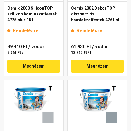
Cemix 2800 SiliconTOP
Cemix 2802 DekorTOP
szilikon homlokzatfesték
diszperziós
4725 blue 15 l
homlokzatfesték 4761 blue
15 l
Rendelésre
Rendelésre
89 410 Ft
/ vödör
61 930 Ft
/ vödör
5 961 Ft / l
13 762 Ft / l
Megnézem
Megnézem