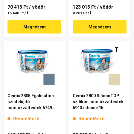
70 415 Ft
/ vödör
123 015 Ft
/ vödör
15 648 Ft / l
8 201 Ft / l
Megnézem
Megnézem
Cemix 2805 Egalisation
Cemix 2800 SiliconTOP
színfelújító
szilikon homlokzatfesték
homlokzatfesték 6749
6913 intense 15 l
intense 15 l
Rendelésre
Rendelésre