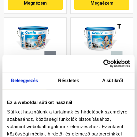
Megnézem
Megnézem
Cemix 2802 DekorTOP
Cemix 2805 Egalisation
diszperziós
színfelújító
Beleegyezés
Részletek
A sütikről
homlokzatfesték 4767 blue
homlokzatfesték 4723 blue
15 l
15 l
Rendelésre
Rendelésre
Ez a weboldal sütiket használ
Sütiket használunk a tartalmak és hirdetések személyre
70 415 Ft
/ vödör
85 025 Ft
/ vödör
szabásához, közösségi funkciók biztosításához,
15 648 Ft / l
5 668 Ft / l
valamint weboldalforgalmunk elemzéséhez. Ezenkívül
közösségi média-, hirdető- és elemező partnereinkkel
Megnézem
Megnézem