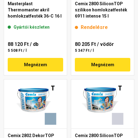
Masterplast
Cemix 2800 SiliconTOP
Thermomaster akril
szilikon homlokzatfesték
homlokzatfesték 36-C 16 l
6911 intense 15 l
Rendelésre
Gyártói készleten
88 120 Ft
/ db
80 205 Ft
/ vödör
5 508 Ft / l
5 347 Ft / l
Megnézem
Megnézem
Cemix 2802 DekorTOP
Cemix 2800 SiliconTOP