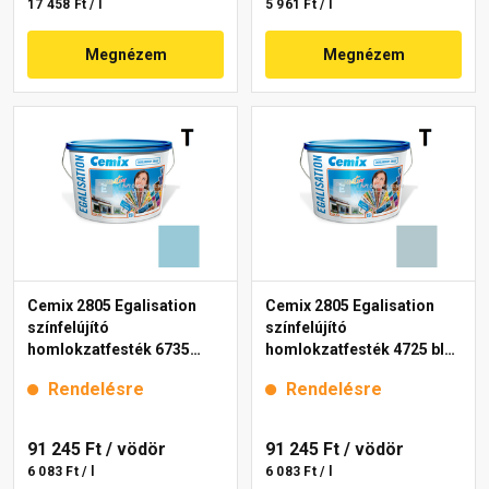
17 458 Ft / l
5 961 Ft / l
Megnézem
Megnézem
Cemix 2805 Egalisation
Cemix 2805 Egalisation
színfelújító
színfelújító
homlokzatfesték 6735
homlokzatfesték 4725 blue
intense 15 l
15 l
Rendelésre
Rendelésre
91 245 Ft
/ vödör
91 245 Ft
/ vödör
6 083 Ft / l
6 083 Ft / l