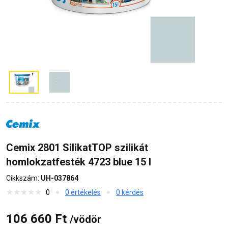
Cemix 2801 SilikatTOP szilikát
homlokzatfesték 4723 blue 15 l
Cikkszám:
UH-037864
0
0 értékelés
0 kérdés
106 660 Ft
/vödör