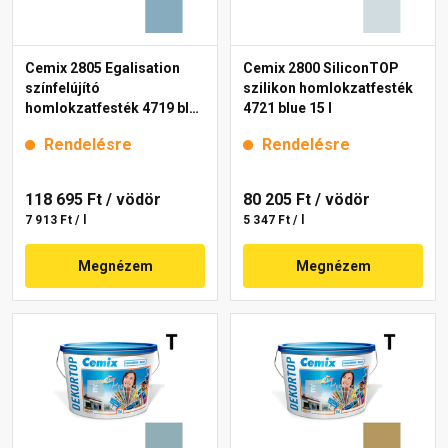
Cemix 2805 Egalisation
Cemix 2800 SiliconTOP
színfelújító
szilikon homlokzatfesték
homlokzatfesték 4719 blue
4721 blue 15 l
15 l
Rendelésre
Rendelésre
118 695 Ft
/ vödör
80 205 Ft
/ vödör
7 913 Ft / l
5 347 Ft / l
Megnézem
Megnézem