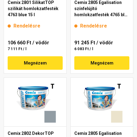
Cemix 2801 SilikatTOP
Cemix 2805 Egalisation
szilikát homlokzatfesték
színfelújító
4763 blue 15 l
homlokzatfesték 4765 blue
15 l
Rendelésre
Rendelésre
106 660 Ft
/ vödör
91 245 Ft
/ vödör
7 111 Ft / l
6 083 Ft / l
Megnézem
Megnézem
Cemix 2802 DekorTOP
Cemix 2805 Egalisation