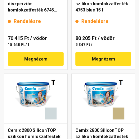
diszperziós
szilikon homlokzatfesték
homlokzatfesték 6745
4753 blue 15 l
intense 15 l
Rendelésre
Rendelésre
70 415 Ft
/ vödör
80 205 Ft
/ vödör
15 648 Ft / l
5 347 Ft / l
Megnézem
Megnézem
Cemix 2800 SiliconTOP
Cemix 2800 SiliconTOP
szilikon homlokzatfesték
szilikon homlokzatfesték