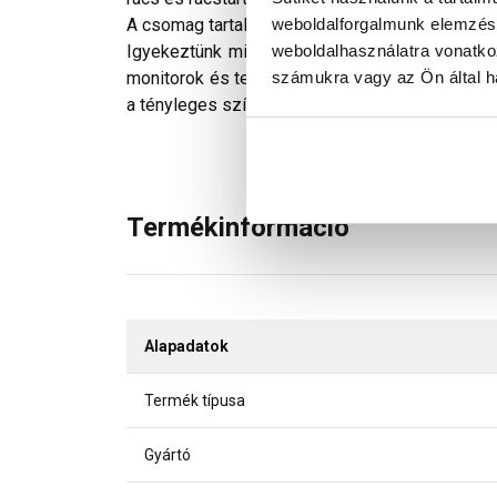
weboldalforgalmunk elemzésé
A csomag tartalmaz: 1 db járórácselem, 2 db ta
weboldalhasználatra vonatko
Igyekeztünk minden technikailag lehetséges mó
számukra vagy az Ön által ha
monitorok és telefonok kijelzőin megjelenő szí
a tényleges színektől.
Termékinformáció
Alapadatok
Termék típusa
Gyártó