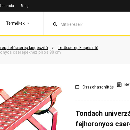
Garancia
Blog
leírás
Termékinformáció
Vásárlói vélemények
Kérdések 
Termékek
rép, tetőcserép kiegészítő
Tetőcserép kiegészítő
oronyos cserepekhez piros 80 cm
Bev
Összehasonlítás
Tondach univerzál
fejhoronyos cser