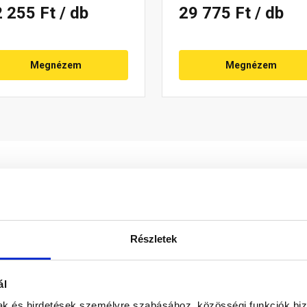
2 255 Ft
/ db
29 775 Ft
/ db
Megnézem
Megnézem
Részletek
ó közlekedés biztonsága megnő. Esztétikai okokból nem kell a
ál
. A vízszintes járófelület csavarokkal egyszerűen beállítható. 
mak és hirdetések személyre szabásához, közösségi funkciók biz
cél.