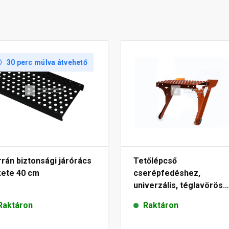
30 perc múlva átvehető
rán biztonsági járórács
Tetőlépcső
kete 40 cm
cserépfedéshez,
univerzális, téglavörös
25x40 cm
Raktáron
Raktáron