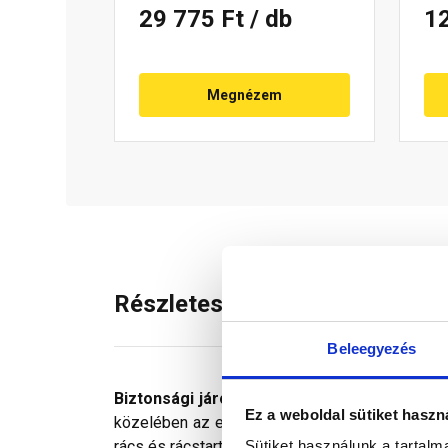
29 775 Ft
/ db
1
Megnézem
Részletes leírás
Beleegyezés
Biztonsági járórács
használatával a tetőn val
Ez a weboldal sütiket haszn
közelében az ellenőrzésekhez célszerű beépíteni
Sütiket használunk a tartal
rács és rácstartó anyaga egyaránt szinterezett a