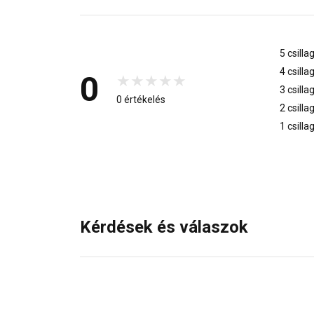
5 csilla
4 csilla
0
3 csilla
0 értékelés
2 csilla
1 csilla
Kérdések és válaszok