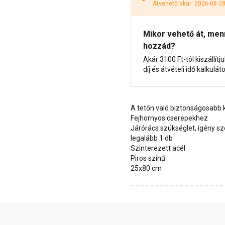
Átvehető akár: 2026-08-2
Mikor vehető át, menny
hozzád?
Akár 3100 Ft-tól kiszállítj
díj és átvételi idő kalkulát
A tetőn való biztonságosabb
Fejhornyos cserepekhez
Járórács szükséglet, igény sz
legalább 1 db
Szinterezett acél
Piros színű
25x80 cm