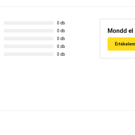
g
0 db
Mondd el 
g
0 db
g
0 db
Értékele
g
0 db
g
0 db