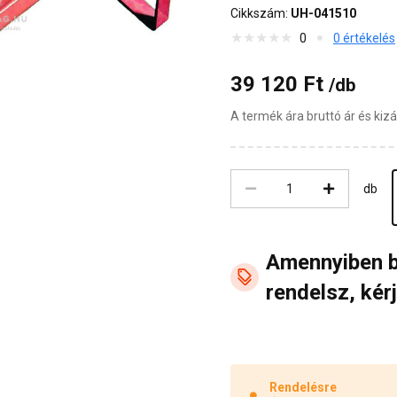
Cikkszám:
UH-041510
0
0 értékelés
39 120 Ft
/db
A termék ára bruttó ár és ki
db
Amennyiben 
rendelsz, kérj
Rendelésre