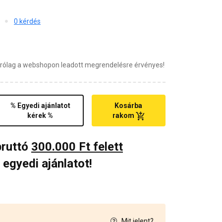
0 kérdés
zárólag a webshopon leadott megrendelésre érvényes!
% Egyedi ajánlatot
Kosárba
kérek %
rakom
bruttó
300.000 Ft felett
 egyedi ajánlatot!
Mit jelent?