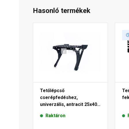
Hasonló termékek
Tetőlépcső
Ter
cserépfedéshez,
fe
univerzális, antracit 25x40
cm
Raktáron