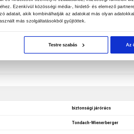
hez. Ezenkívül közösségi média-, hirdető- és elemező partner
rtóelem, 2 db biztonsági pánt járórácshoz, 8 db M8 csavar + M8 
zó adatait, akik kombinálhatják az adatokat más olyan adatokka
don biztosítani a termékeink színének a lehető leginkább val
sznált más szolgáltatásokból gyűjtöttek.
nek a legtöbb esetben nem tükrözik 100%-ban a valóságot, a ké
Testre szabás
Az 
biztonsági járórács
Tondach-Wienerberger