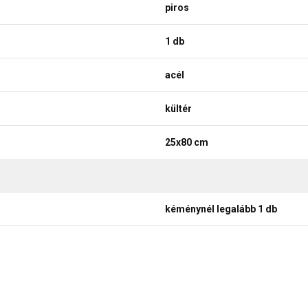
piros
1 db
acél
kültér
25x80 cm
kéménynél legalább 1 db