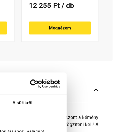
12 255 Ft
/ db
Megnézem
A sütikről
 tetőn mindenhova elhelyezni, viszont a kémény
A járófelületet a rácstartóhoz rögzíteni kell! A
tosításához, valamint