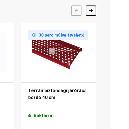
Előző
Következő
30 perc múlva átvehető
Terrán biztonsági járórács
bordó 40 cm
Raktáron