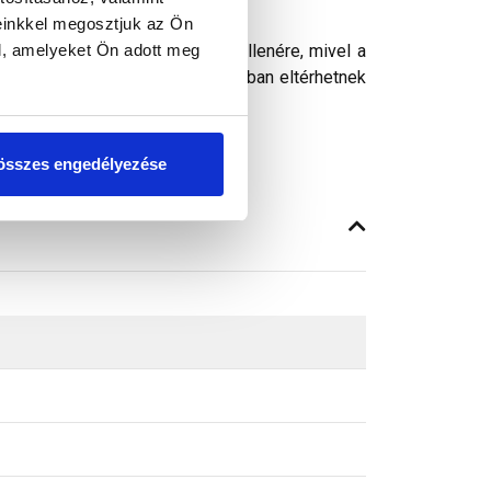
einkkel megosztjuk az Ön
anya + M8 alátét
l, amelyeket Ön adott meg
ósághű megjelenítését. Ennek ellenére, mivel a
peken látható színek árnyalataikban eltérhetnek
összes engedélyezése