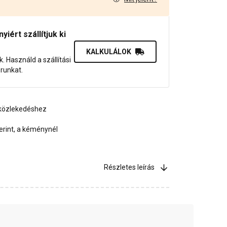
8
iért szállítjuk ki
KALKULÁLOK
uk. Használd a szállítási
orunkat.
 közlekedéshez
erint, a kéménynél
Részletes leírás