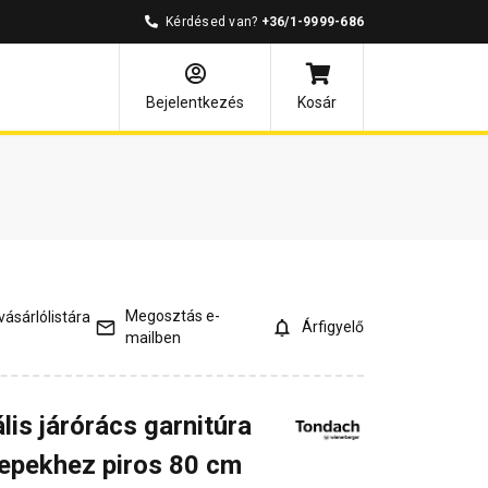
Kérdésed van?
+36/1-9999-686
és válaszok
Kapcsolódó cikkek
Bejelentkezés
Kosár
Megosztás e-
ásárlólistára
Árfigyelő
mailben
is járórács garnitúra
epekhez piros 80 cm