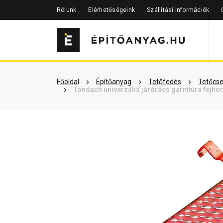
Rólunk
Elérhetőségeink
Szállítási információk
Szükséged lehet rá
Részletes 
Főoldal
Építőanyag
Tetőfedés
Tetőcse
Tondach univerzális járórács garnitúra fejh