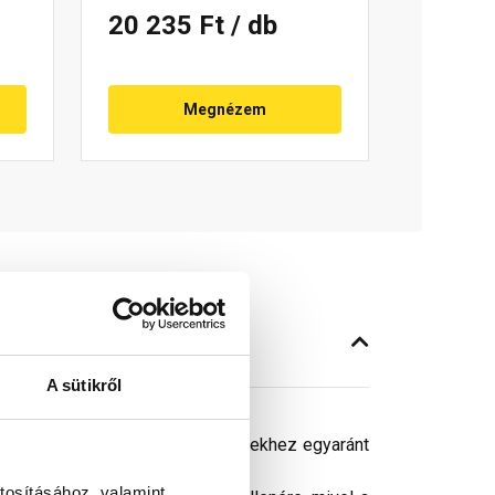
20 235 Ft
/ db
Megnézem
A sütikről
rzális, beton és kerámia cserepekhez egyaránt
tosításához, valamint