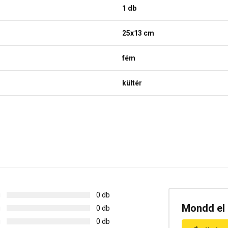
1 db
25x13 cm
fém
kültér
g
0 db
Mondd el 
g
0 db
g
0 db