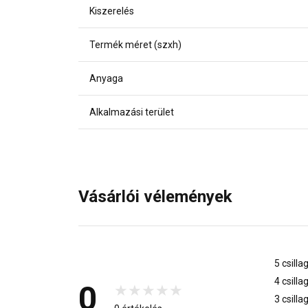
Kiszerelés
Termék méret (szxh)
Anyaga
Alkalmazási terület
Vásárlói vélemények
5 csilla
4 csilla
0
3 csilla