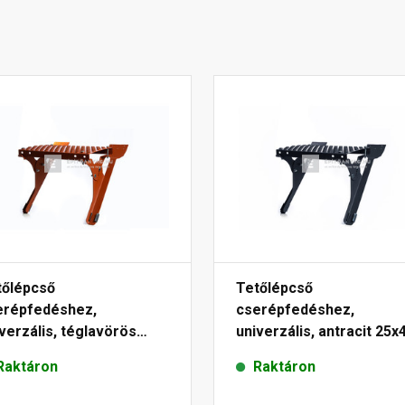
tőlépcső
Tetőlépcső
erépfedéshez,
cserépfedéshez,
verzális, téglavörös
univerzális, antracit 25x
x40 cm
cm
Raktáron
Raktáron