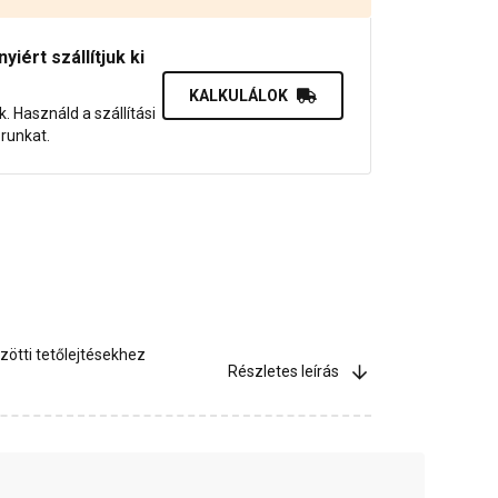
iért szállítjuk ki
KALKULÁLOK
uk. Használd a szállítási
orunkat.
özötti tetőlejtésekhez
Részletes leírás