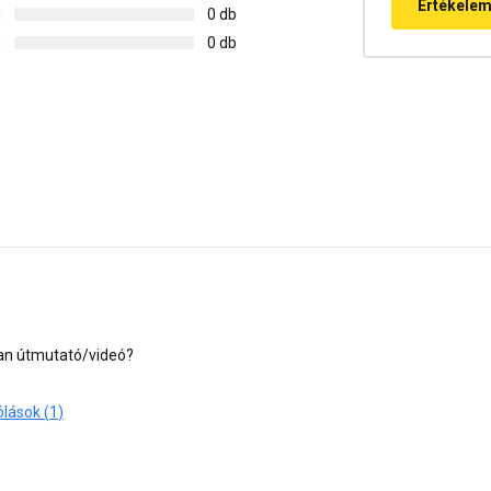
Értékele
g
0 db
g
0 db
van útmutató/videó?
Hozzászólások (
1
)