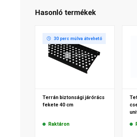
Hasonló termékek
30 perc múlva átvehető
Terrán biztonsági járórács
Te
fekete 40 cm
cs
uni
25
Raktáron