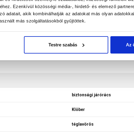
don biztosítani a termékeink színének a lehető leginkább val
hez. Ezenkívül közösségi média-, hirdető- és elemező partner
nek a legtöbb esetben nem tükrözik 100%-ban a valóságot, a ké
zó adatait, akik kombinálhatják az adatokat más olyan adatokka
sznált más szolgáltatásokból gyűjtöttek.
Testre szabás
Az 
biztonsági járórács
Klöber
téglavörös