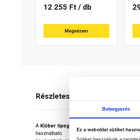
12 255 Ft
/ db
2
Megnézem
Részletes leírás
Beleegyezés
A
Klöber tipegő tetőlépcső
könnyű hozzáférés
Ez a weboldal sütiket haszn
használható.
Sütiket használunk a tartal