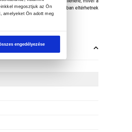
ósághű megjelenítését. Ennek ellenére, mivel a
einkkel megosztjuk az Ön
peken látható színek árnyalataikban eltérhetnek
l, amelyeket Ön adott meg
összes engedélyezése