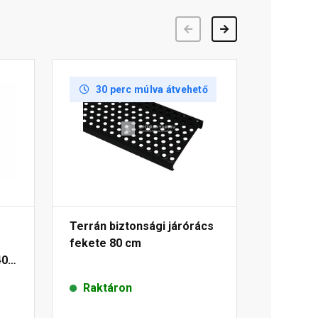
Előző
Következő
30 perc múlva átvehető
Terrán biztonsági járórács
fekete 80 cm
40
Raktáron