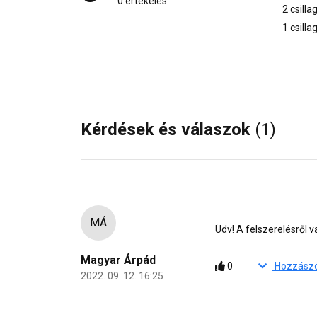
0 értékelés
2 csilla
1 csilla
Kérdések és válaszok
(1)
MÁ
Üdv! A felszerelésről 
Magyar Árpád
0
2022. 09. 12. 16:25