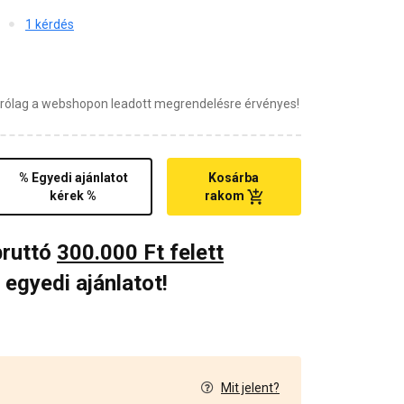
1 kérdés
zárólag a webshopon leadott megrendelésre érvényes!
% Egyedi ajánlatot
Kosárba
kérek %
rakom
bruttó
300.000 Ft felett
 egyedi ajánlatot!
Mit jelent?
0