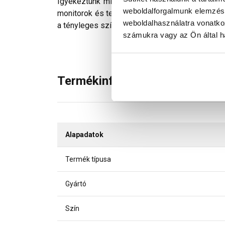
Igyekeztünk minden technikailag lehetséges mó
weboldalforgalmunk elemzésé
monitorok és telefonok kijelzőin megjelenő szí
weboldalhasználatra vonatko
a tényleges színektől.
számukra vagy az Ön által ha
Termékinformáció
Alapadatok
Termék típusa
Gyártó
Szín