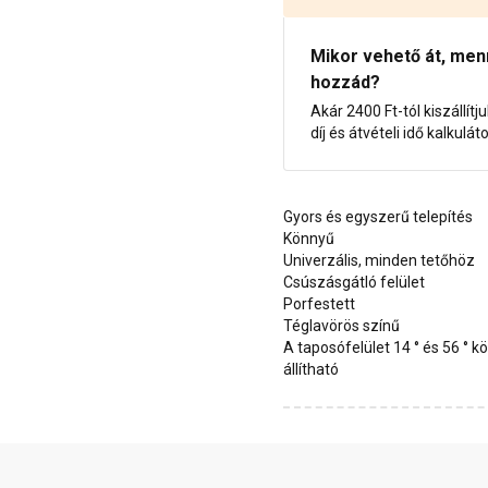
Mikor vehető át, menny
hozzád?
Akár 2400 Ft-tól kiszállítj
díj és átvételi idő kalkulát
Gyors és egyszerű telepítés
Könnyű
Univerzális, minden tetőhöz
Csúszásgátló felület
Porfestett
Téglavörös színű
A taposófelület 14 ° és 56 ° k
állítható