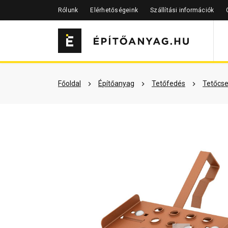
Rólunk
Elérhetőségeink
Szállítási információk
Szükséged lehet rá
Részletes 
Főoldal
Építőanyag
Tetőfedés
Tetőcse