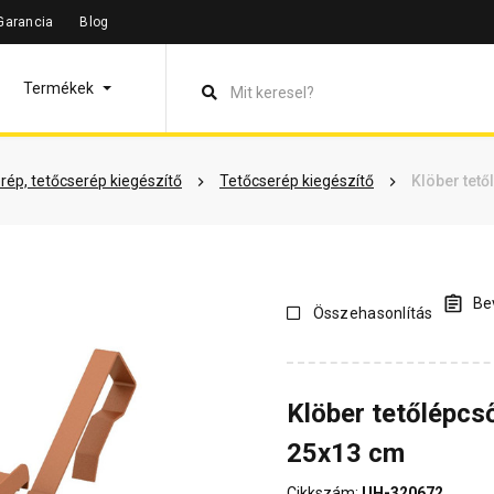
Garancia
Blog
leírás
Termékinformáció
Vásárlói vélemények
Kérdések 
Termékek
rép, tetőcserép kiegészítő
Tetőcserép kiegészítő
Klöber tető
Bev
Összehasonlítás
Klöber tetőlépcs
25x13 cm
Cikkszám:
UH-320672