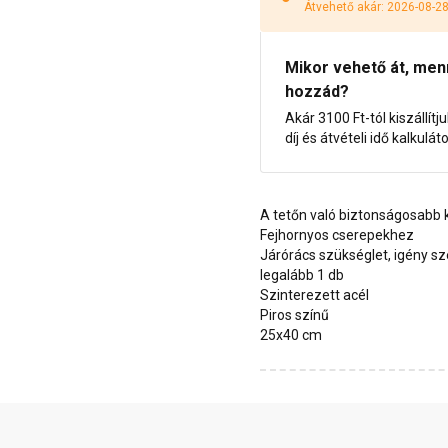
Átvehető akár: 2026-08-2
Mikor vehető át, menny
hozzád?
Akár 3100 Ft-tól kiszállítj
díj és átvételi idő kalkulát
A tetőn való biztonságosabb
Fejhornyos cserepekhez
Járórács szükséglet, igény sz
legalább 1 db
Szinterezett acél
Piros színű
25x40 cm