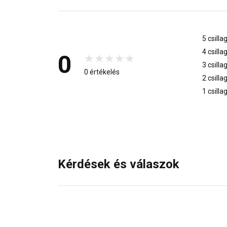
5 csilla
4 csilla
0
3 csilla
0 értékelés
2 csilla
1 csilla
Kérdések és válaszok