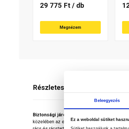
29 775 Ft
/ db
1
Megnézem
Részletes leírás
Beleegyezés
Biztonsági járórács
használatával a tetőn val
Ez a weboldal sütiket haszn
közelében az ellenőrzésekhez célszerű beépíteni
Sütiket használunk a tartal
rács és rácstartó anyaga egyaránt szinterezett a