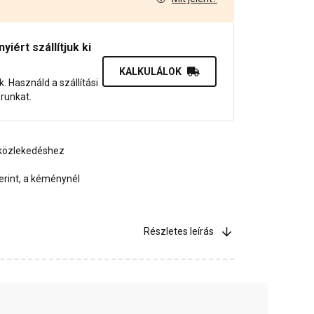
8
iért szállítjuk ki
KALKULÁLOK
uk. Használd a szállítási
orunkat.
 közlekedéshez
erint, a kéménynél
Részletes leírás