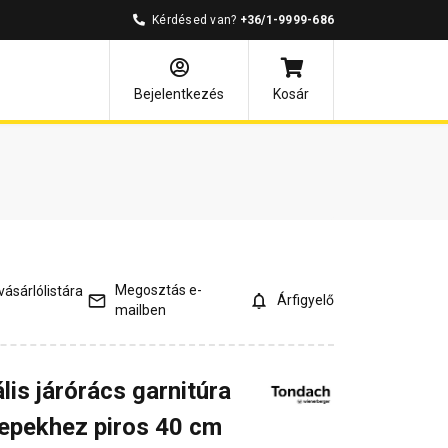
Kérdésed van?
+36/1-9999-686
és válaszok
Kapcsolódó cikkek
Bejelentkezés
Kosár
Megosztás e-
ásárlólistára
Árfigyelő
mailben
is járórács garnitúra
epekhez piros 40 cm