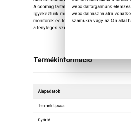
weboldalforgalmunk elemzésé
A csomag tartalmaz: 1 db járórácselem, 2 db ta
weboldalhasználatra vonatko
Igyekeztünk minden technikailag lehetséges mó
számukra vagy az Ön által ha
monitorok és telefonok kijelzőin megjelenő szí
a tényleges színektől.
Termékinformáció
Alapadatok
Termék típusa
Gyártó