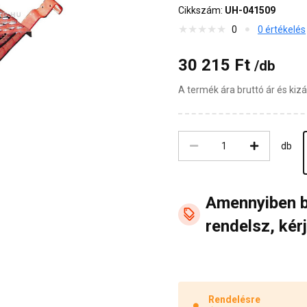
Cikkszám:
UH-041509
0
0 értékelés
30 215 Ft
/db
A termék ára bruttó ár és ki
db
Amennyiben 
rendelsz, kérj
Rendelésre