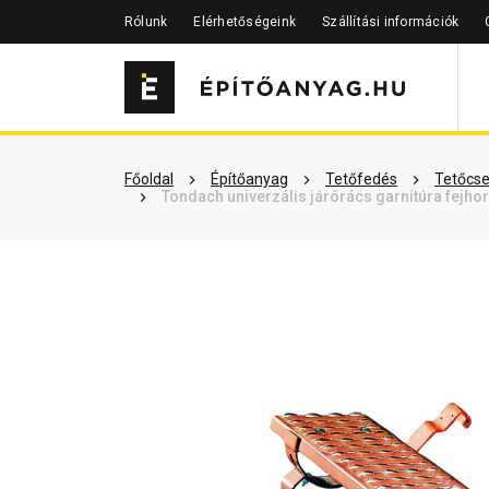
Rólunk
Elérhetőségeink
Szállítási információk
Szükséged lehet rá
Részletes 
Főoldal
Építőanyag
Tetőfedés
Tetőcse
Tondach univerzális járórács garnitúra fejh