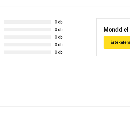
g
0 db
Mondd el 
g
0 db
g
0 db
Értékele
g
0 db
g
0 db