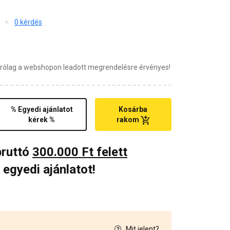
0 kérdés
zárólag a webshopon leadott megrendelésre érvényes!
% Egyedi ajánlatot
Kosárba
kérek %
rakom
bruttó
300.000 Ft felett
 egyedi ajánlatot!
Mit jelent?