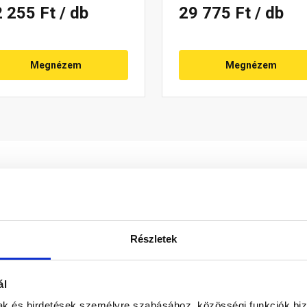
2 255 Ft
/ db
29 775 Ft
/ db
Megnézem
Megnézem
Részletek
ó közlekedés biztonsága megnő. Esztétikai okokból nem kell a
ál
. A vízszintes járófelület csavarokkal egyszerűen beállítható. 
mak és hirdetések személyre szabásához, közösségi funkciók biz
cél.