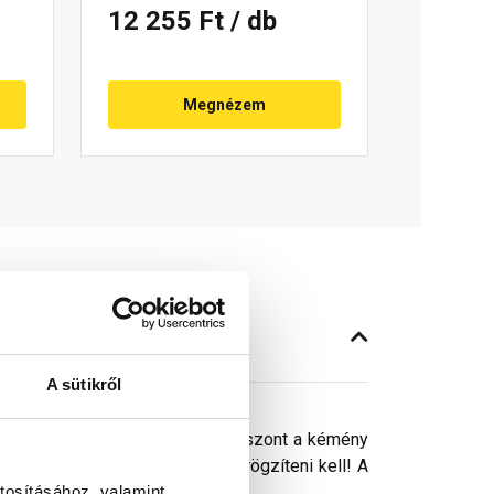
12 255 Ft
/ db
Megnézem
A sütikről
 tetőn mindenhova elhelyezni, viszont a kémény
A járófelületet a rácstartóhoz rögzíteni kell! A
tosításához, valamint