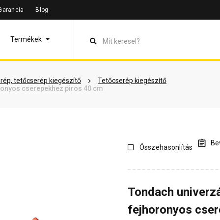
Garancia
Blog
leírás
Termékinformáció
Vásárlói vélemények
Kérdések 
Termékek
rép, tetőcserép kiegészítő
Tetőcserép kiegészítő
oronyos cserepekhez piros 40 cm
Bev
Összehasonlítás
Tondach univerzál
fejhoronyos cser