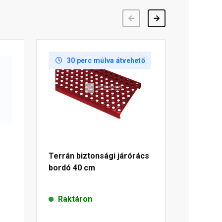
Előző
Következő
30 perc múlva átvehető
Terrán biztonsági járórács
bordó 40 cm
Raktáron