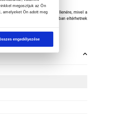
einkkel megosztjuk az Ön
anya + M8 alátét
l, amelyeket Ön adott meg
ósághű megjelenítését. Ennek ellenére, mivel a
peken látható színek árnyalataikban eltérhetnek
összes engedélyezése