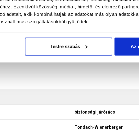
hez. Ezenkívül közösségi média-, hirdető- és elemező partner
rtóelem, 2 db biztonsági pánt járórácshoz, 8 db M8 csavar + M8 
zó adatait, akik kombinálhatják az adatokat más olyan adatokka
don biztosítani a termékeink színének a lehető leginkább val
sznált más szolgáltatásokból gyűjtöttek.
nek a legtöbb esetben nem tükrözik 100%-ban a valóságot, a ké
Testre szabás
Az 
biztonsági járórács
Tondach-Wienerberger