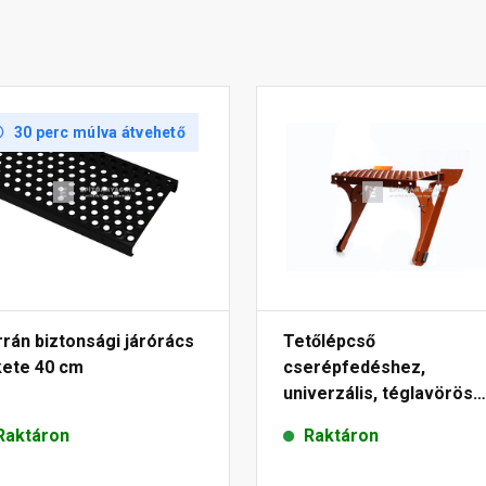
30 perc múlva átvehető
rán biztonsági járórács
Tetőlépcső
kete 40 cm
cserépfedéshez,
univerzális, téglavörös
25x40 cm
Raktáron
Raktáron