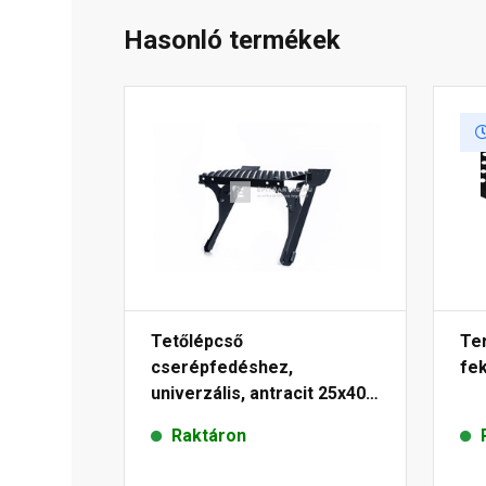
Hasonló termékek
Tetőlépcső
Ter
cserépfedéshez,
fe
univerzális, antracit 25x40
cm
Raktáron