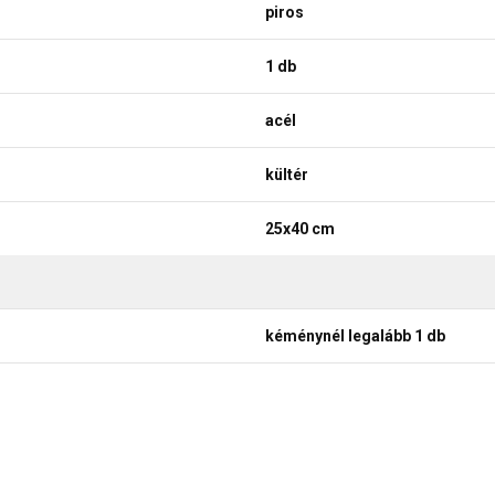
piros
1 db
acél
kültér
25x40 cm
kéménynél legalább 1 db