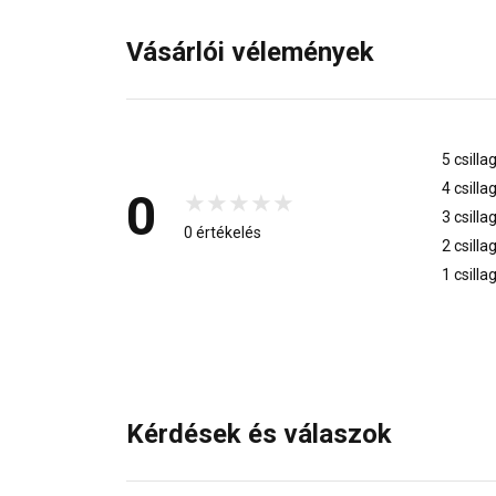
Vásárlói vélemények
5 csilla
4 csilla
0
3 csilla
0 értékelés
2 csilla
1 csilla
Kérdések és válaszok