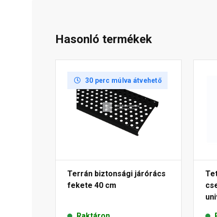
Hasonló termékek
30 perc múlva átvehető
Terrán biztonsági járórács
Te
fekete 40 cm
cs
uni
25
Raktáron