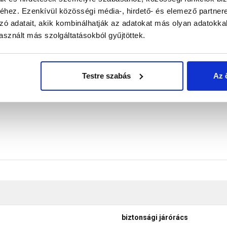
szerű beépíteni. A rács a járóelemhez hasonló szerelvénnyel
hez. Ezenkívül közösségi média-, hirdető- és elemező partner
 A Rundo, a Zenit és a Dual cserépnél a rácstartó lábai nem 
zó adatait, akik kombinálhatják az adatokat más olyan adatokka
rófelületet a rácstartóhoz rögzíteni kell! A rács és rácstartó anya
sznált más szolgáltatásokból gyűjtöttek.
ton, külön pallóhoz csavarozással; a járórácsot négy ponton csa
don biztosítani a termékeink színének a lehető leginkább val
nek a legtöbb esetben nem tükrözik 100%-ban a valóságot, a ké
Testre szabás
Az 
biztonsági járórács