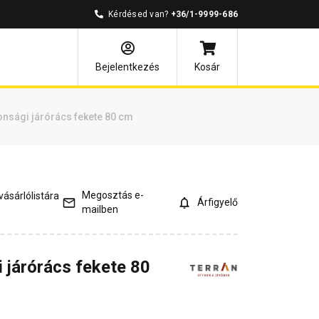
Kérdésed van?
+36/1-9999-686
és válaszok
Kapcsolódó cikkek
Bejelentkezés
Kosár
onsági járórács fekete 80 cm
Megosztás e-
ásárlólistára
Árfigyelő
mailben
i járórács fekete 80