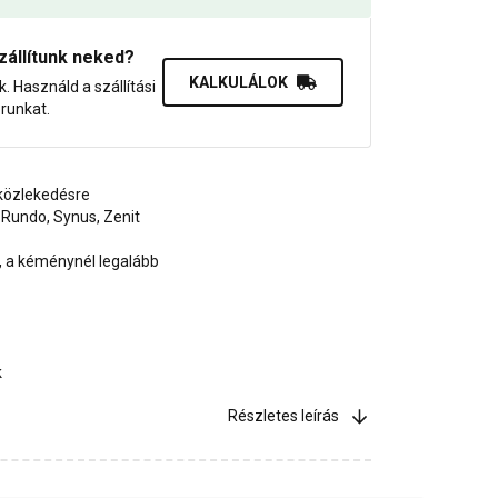
zállítunk neked?
KALKULÁLOK
uk. Használd a szállítási
orunkat.
 közlekedésre
 Rundo, Synus, Zenit
t, a kéménynél legalább
k
Részletes leírás