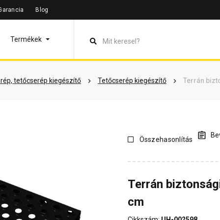
Garancia
Blog
leírás
Termékinformáció
Vásárlói vélemények
Kérdések 
Termékek
rép, tetőcserép kiegészítő
Tetőcserép kiegészítő
Terrán bizt
Bev
Összehasonlítás
Terrán biztonság
cm
Cikkszám:
UH-002598