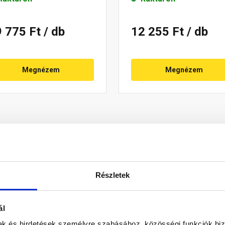
9 775 Ft
/ db
12 255 Ft
/ db
Megnézem
Megnézem
Részletek
ál
 való közlekedés biztonsága megnő. Természetesen esztétikai o
mak és hirdetések személyre szabásához, közösségi funkciók biz