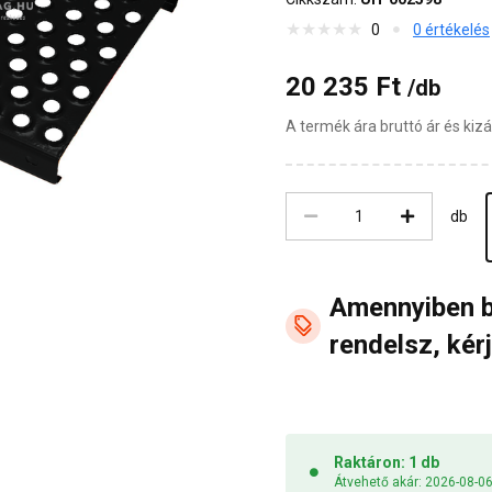
0
0 értékelés
20 235 Ft
/db
A termék ára bruttó ár és ki
db
Amennyiben 
rendelsz, kérj
Raktáron: 1 db
Átvehető akár: 2026-08-0