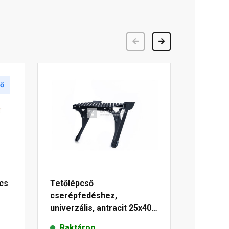
Előző
Következő
tő
ács
Tetőlépcső
cserépfedéshez,
univerzális, antracit 25x40
cm
Raktáron