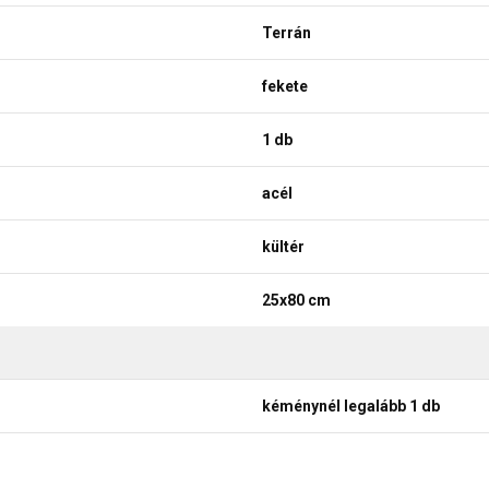
Terrán
fekete
1 db
acél
kültér
25x80 cm
kéménynél legalább 1 db