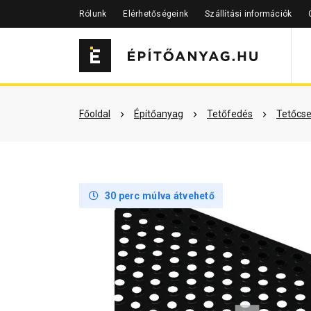
Rólunk
Elérhetőségeink
Szállítási információk
Szükséged lehet rá
Részletes 
Főoldal
Építőanyag
Tetőfedés
Tetőcse
30 perc múlva átvehető