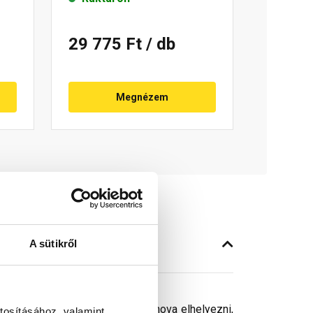
29 775 Ft
/ db
Megnézem
A sütikről
kokból nem kell a tetőn mindenhova elhelyezni,
tosításához, valamint