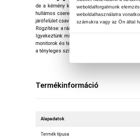
de a kémény közelében az ellenőrzésekhez cél
weboldalforgalmunk elemzésé
hullámos cserepek völgyrészébe kell feküdnie.
weboldalhasználatra vonatko
járófelület csavarokkal könnyen beállítható. A já
számukra vagy az Ön által ha
Rögzítése: a rácstartót hevederenként négy pon
Igyekeztünk minden technikailag lehetséges mó
monitorok és telefonok kijelzőin megjelenő szí
a tényleges színektől.
Termékinformáció
Alapadatok
Termék típusa