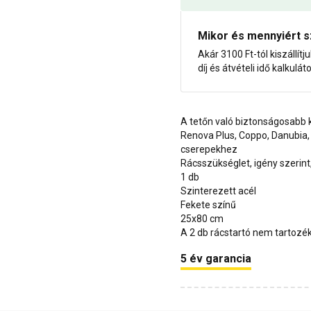
Mikor és mennyiért s
Akár 3100 Ft-tól kiszállítj
díj és átvételi idő kalkulát
A tetőn való biztonságosabb
Renova Plus, Coppo, Danubia,
cserepekhez
Rácsszükséglet, igény szerin
1 db
Szinterezett acél
Fekete színű
25x80 cm
A 2 db rácstartó nem tartozé
5 év garancia