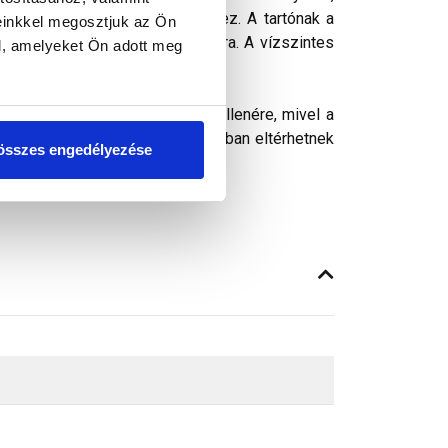
 erősíthető a tartószerkezethez. A tartónak a
einkkel megosztjuk az Ön
támaszkodhatnak az oldalhoronyra. A vízszintes
l, amelyeket Ön adott meg
ga egyaránt szinterezett acél.
varozással a rácstartóhoz.
ósághű megjelenítését. Ennek ellenére, mivel a
peken látható színek árnyalataikban eltérhetnek
összes engedélyezése