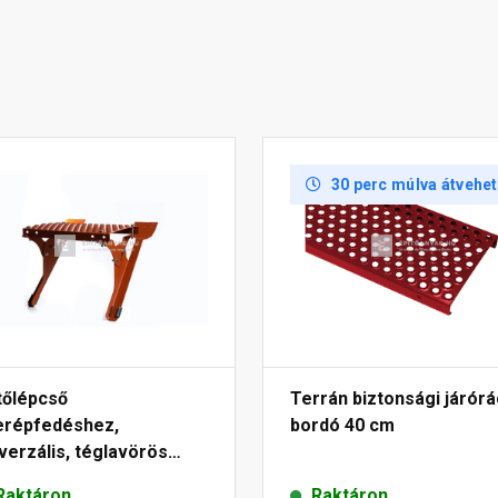
30 perc múlva átvehe
tőlépcső
Terrán biztonsági járór
erépfedéshez,
bordó 40 cm
verzális, téglavörös
x40 cm
Raktáron
Raktáron