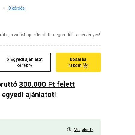
0 kérdés
zárólag a webshopon leadott megrendelésre érvényes!
% Egyedi ajánlatot
Kosárba
kérek %
rakom
bruttó
300.000 Ft felett
 egyedi ajánlatot!
Mit jelent?
6