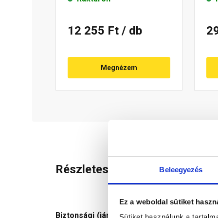
12 255 Ft
/ db
2
Megnézem
Részletes leírás
Beleegyezés
Ez a weboldal sütiket haszn
Biztonsági (járó)rács
: használatával a tetőn
Sütiket használunk a tartal