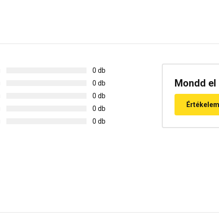
g
0 db
Mondd el 
g
0 db
g
0 db
Értékele
g
0 db
g
0 db