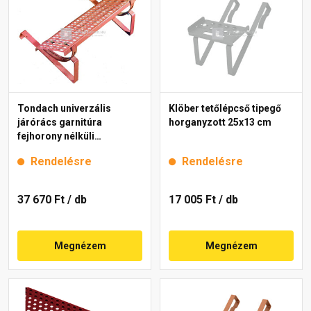
Tondach univerzális
Klöber tetőlépcső tipegő
járórács garnitúra
horganyzott 25x13 cm
fejhorony nélküli
cserepekhez piros 80 cm
Rendelésre
Rendelésre
37 670 Ft
/ db
17 005 Ft
/ db
Megnézem
Megnézem