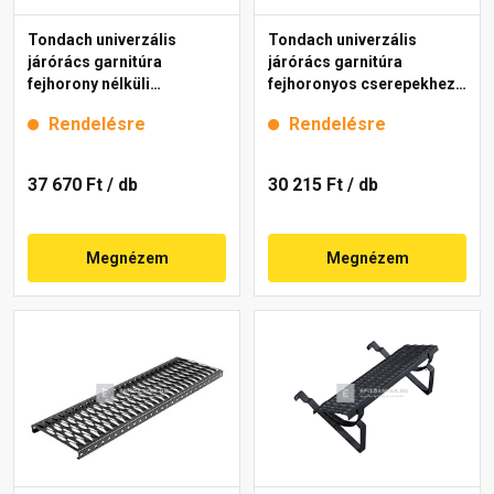
Tondach univerzális
Tondach univerzális
járórács garnitúra
járórács garnitúra
fejhorony nélküli
fejhoronyos cserepekhez
cserepekhez antracit 80
barna 40 cm
Rendelésre
Rendelésre
cm
37 670 Ft
/ db
30 215 Ft
/ db
Megnézem
Megnézem