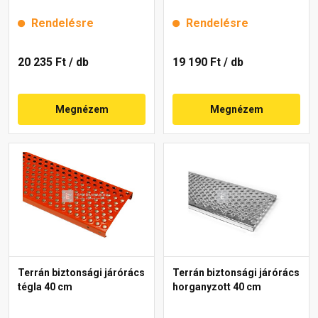
Rendelésre
Rendelésre
20 235 Ft
/ db
19 190 Ft
/ db
Megnézem
Megnézem
Terrán biztonsági járórács
Terrán biztonsági járórács
tégla 40 cm
horganyzott 40 cm