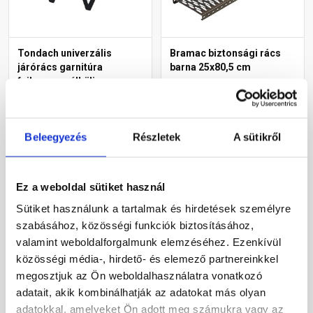
Tondach univerzális
Bramac biztonsági rács
járórács garnitúra
barna 25x80,5 cm
fejhorony nélküli
cserepekhez antracit 40
Rendelésre
Rendelésre
cm
Beleegyezés
Részletek
A sütikről
29 095 Ft
/ db
29 125 Ft
/ db
Ez a weboldal sütiket használ
Megnézem
Megnézem
Sütiket használunk a tartalmak és hirdetések személyre
szabásához, közösségi funkciók biztosításához,
valamint weboldalforgalmunk elemzéséhez. Ezenkívül
közösségi média-, hirdető- és elemező partnereinkkel
megosztjuk az Ön weboldalhasználatra vonatkozó
adatait, akik kombinálhatják az adatokat más olyan
adatokkal, amelyeket Ön adott meg számukra vagy az