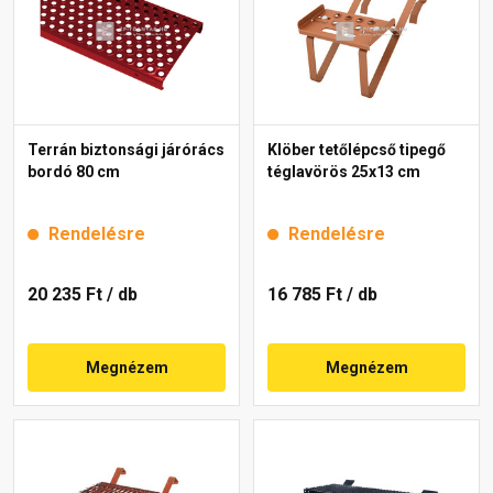
Terrán biztonsági járórács
Klöber tetőlépcső tipegő
bordó 80 cm
téglavörös 25x13 cm
Rendelésre
Rendelésre
20 235 Ft
/ db
16 785 Ft
/ db
Megnézem
Megnézem