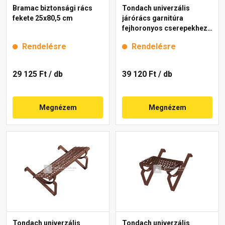
Bramac biztonsági rács
Tondach univerzális
fekete 25x80,5 cm
járórács garnitúra
fejhoronyos cserepekhez
antracit 80 cm
Rendelésre
Rendelésre
29 125 Ft
/ db
39 120 Ft
/ db
Megnézem
Megnézem
Tondach univerzális
Tondach univerzális