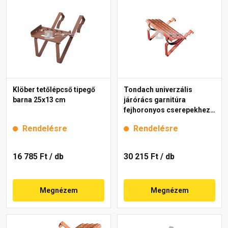
Klöber tetőlépcső tipegő
Tondach univerzális
barna 25x13 cm
járórács garnitúra
fejhoronyos cserepekhez
piros 40 cm
Rendelésre
Rendelésre
16 785 Ft
/ db
30 215 Ft
/ db
Megnézem
Megnézem