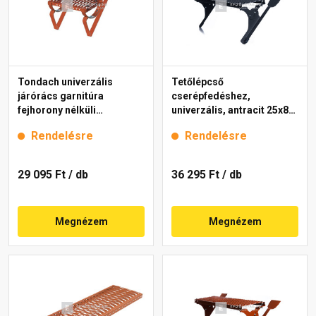
Tondach univerzális
Tetőlépcső
járórács garnitúra
cserépfedéshez,
fejhorony nélküli
univerzális, antracit 25x80
cserepekhez piros 40 cm
cm
Rendelésre
Rendelésre
29 095 Ft
/ db
36 295 Ft
/ db
Megnézem
Megnézem