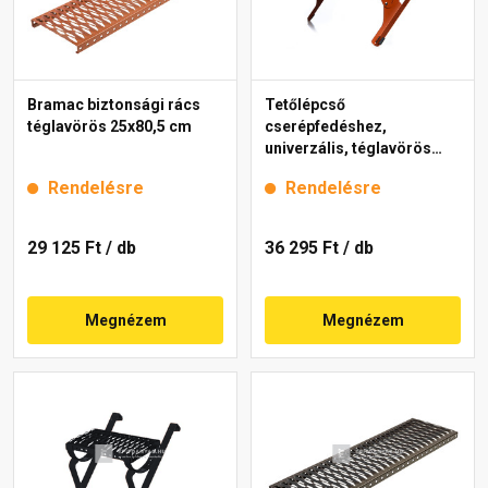
Bramac biztonsági rács
Tetőlépcső
téglavörös 25x80,5 cm
cserépfedéshez,
univerzális, téglavörös
25x80 cm
Rendelésre
Rendelésre
29 125 Ft
/ db
36 295 Ft
/ db
Megnézem
Megnézem