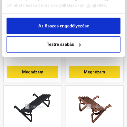
Ön által használt más szolgáltatásokból gyűjtöttek.
Tondach univerzális
Terrán biztonsági járórács
járórács garnitúra
barna 40 cm
Az összes engedélyezése
fejhoronyos cserepekhez
barna 80 cm
Rendelésre
Rendelésre
Testre szabás
39 120 Ft
/ db
12 255 Ft
/ db
Megnézem
Megnézem