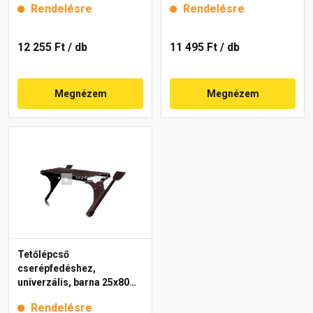
Rendelésre
Rendelésre
12 255 Ft
/ db
11 495 Ft
/ db
Megnézem
Megnézem
Tetőlépcső
cserépfedéshez,
univerzális, barna 25x80
cm
Rendelésre