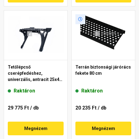
Tetőlépcső
Terrán biztonsági járórács
cserépfedéshez,
fekete 80 cm
univerzális, antracit 25x40
cm
Raktáron
Raktáron
29 775 Ft
/ db
20 235 Ft
/ db
Megnézem
Megnézem