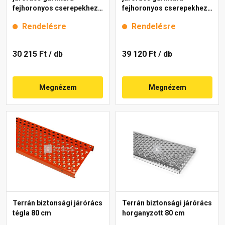
fejhoronyos cserepekhez
fejhoronyos cserepekhez
antracit 40 cm
piros 80 cm
Rendelésre
Rendelésre
30 215 Ft
/ db
39 120 Ft
/ db
Megnézem
Megnézem
Terrán biztonsági járórács
Terrán biztonsági járórács
tégla 80 cm
horganyzott 80 cm