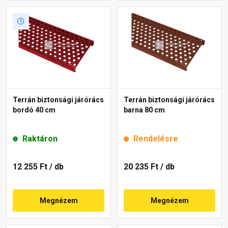
Terrán biztonsági járórács
Terrán biztonsági járórács
bordó 40 cm
barna 80 cm
Raktáron
Rendelésre
12 255 Ft
/ db
20 235 Ft
/ db
Megnézem
Megnézem