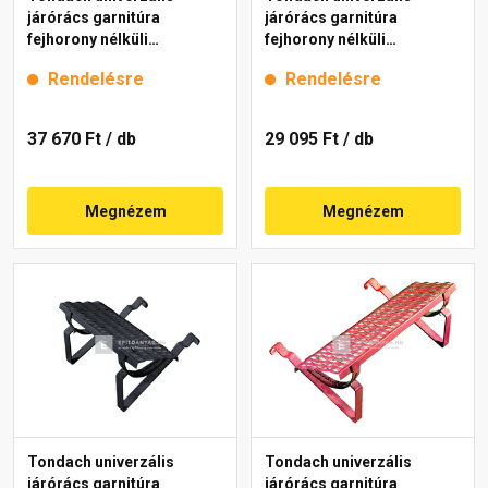
járórács garnitúra
járórács garnitúra
fejhorony nélküli
fejhorony nélküli
cserepekhez barna 80 cm
cserepekhez barna 40 cm
Rendelésre
Rendelésre
37 670 Ft
/ db
29 095 Ft
/ db
Megnézem
Megnézem
Tondach univerzális
Tondach univerzális
járórács garnitúra
járórács garnitúra