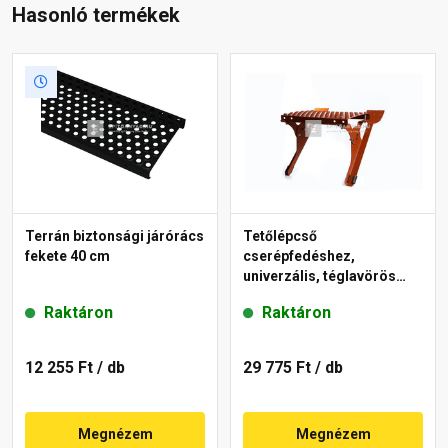
Hasonló termékek
Terrán biztonsági járórács
Tetőlépcső
fekete 40 cm
cserépfedéshez,
univerzális, téglavörös
25x40 cm
Raktáron
Raktáron
12 255 Ft
/ db
29 775 Ft
/ db
Megnézem
Megnézem