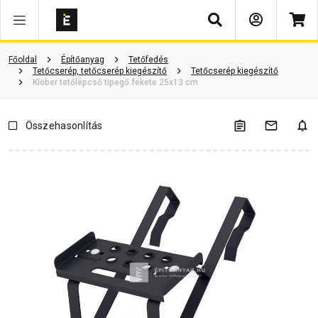
Keresés
Vásárlói vélemények
Kérdések és válaszok
Kapcsolódó cikkek
Főoldal
Építőanyag
Tetőfedés
Tetőcserép, tetőcserép kiegészítő
Tetőcserép kiegészítő
Klöber tetőlépcső tipegő fekete 25x13 cm
Összehasonlítás