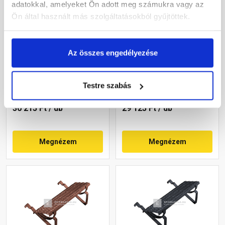
adatokkal, amelyeket Ön adott meg számukra vagy az
Ön által használt más szolgáltatásokból gyűjtöttek.
Tondach univerzális
Bramac biztonsági rács
járórács garnitúra
téglavörös 25x80,5 cm
Az összes engedélyezése
fejhoronyos cserepekhez
barna 40 cm
Rendelésre
Rendelésre
Testre szabás
30 215 Ft
/ db
29 125 Ft
/ db
Megnézem
Megnézem