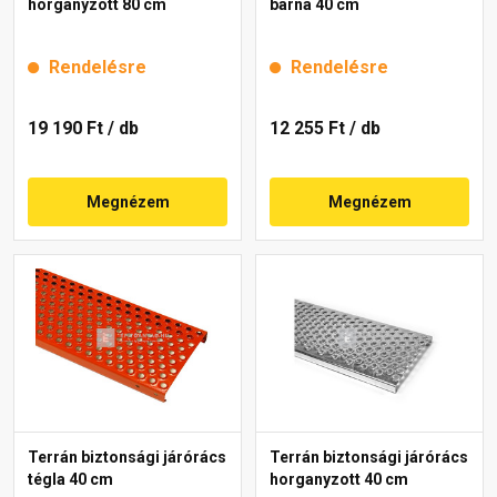
horganyzott 80 cm
barna 40 cm
Rendelésre
Rendelésre
19 190 Ft
/ db
12 255 Ft
/ db
Megnézem
Megnézem
Terrán biztonsági járórács
Terrán biztonsági járórács
tégla 40 cm
horganyzott 40 cm