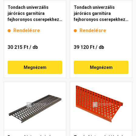
Tondach univerzális
Tondach univerzális
járórács garnitúra
járórács garnitúra
fejhoronyos cserepekhez
fejhoronyos cserepekhez
antracit 40 cm
piros 80 cm
Rendelésre
Rendelésre
30 215 Ft
/ db
39 120 Ft
/ db
Megnézem
Megnézem