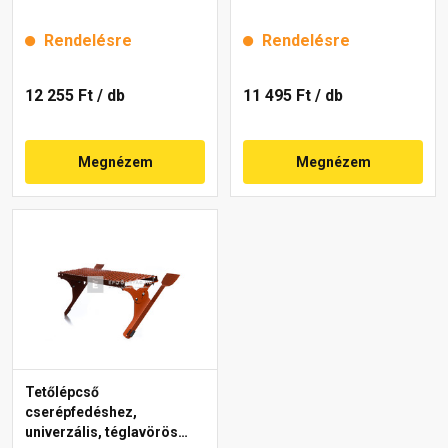
Rendelésre
Rendelésre
12 255 Ft
/ db
11 495 Ft
/ db
Megnézem
Megnézem
Tetőlépcső
cserépfedéshez,
univerzális, téglavörös