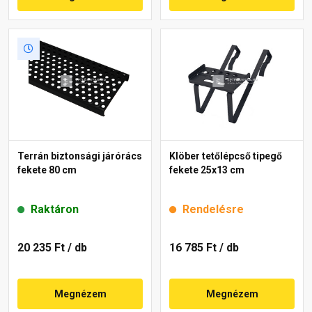
Terrán biztonsági járórács
Klöber tetőlépcső tipegő
fekete 80 cm
fekete 25x13 cm
Raktáron
Rendelésre
20 235 Ft
/ db
16 785 Ft
/ db
Megnézem
Megnézem