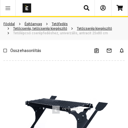
Keresés
Vásárlói vélemények
Kérdések és válaszok
Kapcsolódó cikkek
Főoldal
Építőanyag
Tetőfedés
Tetőcserép, tetőcserép kiegészítő
Tetőcserép kiegészítő
Tetőlépcső cserépfedéshez, univerzális, antracit 25x80 cm
Összehasonlítás