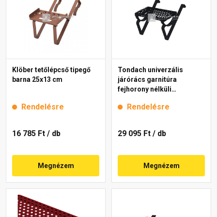
Klöber tetőlépcső tipegő
Tondach univerzális
barna 25x13 cm
járórács garnitúra
fejhorony nélküli
cserepekhez antracit 40
Rendelésre
Rendelésre
cm
16 785 Ft
/ db
29 095 Ft
/ db
Megnézem
Megnézem