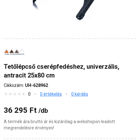
Tetőlépcső cserépfedéshez, univerzális,
antracit 25x80 cm
Cikkszám:
UH-628962
0
0 értékelés
0 kérdés
36 295 Ft
/db
A termék ára bruttó ár és kizárólag a webshopon leadott
megrendelésre érvényes!