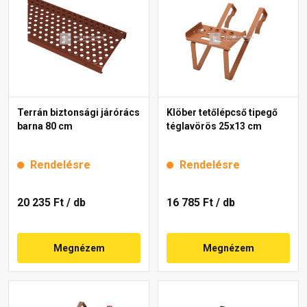
Terrán biztonsági járórács
Klöber tetőlépcső tipegő
barna 80 cm
téglavörös 25x13 cm
Rendelésre
Rendelésre
20 235 Ft
/ db
16 785 Ft
/ db
Megnézem
Megnézem