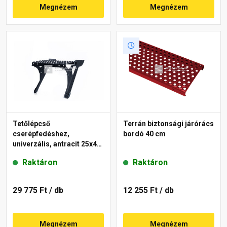
Megnézem
Megnézem
Tetőlépcső
Terrán biztonsági járórács
cserépfedéshez,
bordó 40 cm
univerzális, antracit 25x40
cm
Raktáron
Raktáron
29 775 Ft
/ db
12 255 Ft
/ db
Megnézem
Megnézem