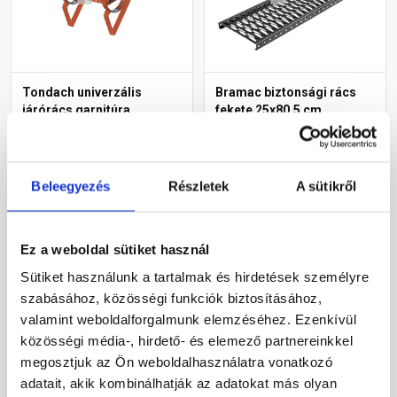
Tondach univerzális
Bramac biztonsági rács
járórács garnitúra
fekete 25x80,5 cm
fejhorony nélküli
cserepekhez piros 40 cm
Rendelésre
Rendelésre
Beleegyezés
Részletek
A sütikről
29 095 Ft
/ db
29 125 Ft
/ db
Ez a weboldal sütiket használ
Megnézem
Megnézem
Sütiket használunk a tartalmak és hirdetések személyre
szabásához, közösségi funkciók biztosításához,
valamint weboldalforgalmunk elemzéséhez. Ezenkívül
közösségi média-, hirdető- és elemező partnereinkkel
megosztjuk az Ön weboldalhasználatra vonatkozó
adatait, akik kombinálhatják az adatokat más olyan