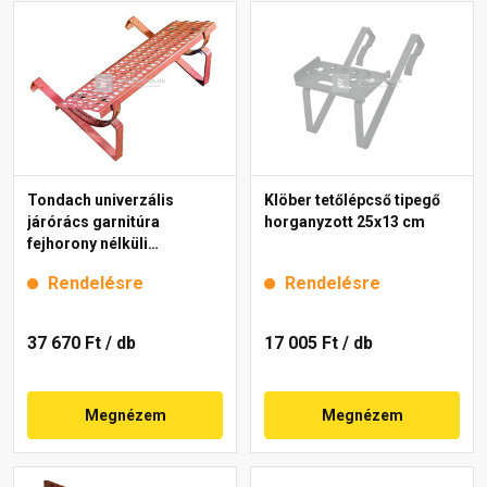
Tondach univerzális
Klöber tetőlépcső tipegő
járórács garnitúra
horganyzott 25x13 cm
fejhorony nélküli
cserepekhez piros 80 cm
Rendelésre
Rendelésre
37 670 Ft
/ db
17 005 Ft
/ db
Megnézem
Megnézem