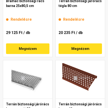
Bramac biztonsági rács
Terrán biztonsági járórács
barna 25x80,5 cm
tégla 80 cm
Rendelésre
Rendelésre
29 125 Ft
/ db
20 235 Ft
/ db
Megnézem
Megnézem
Terrán biztonsági járórács
Terrán biztonsági járórács