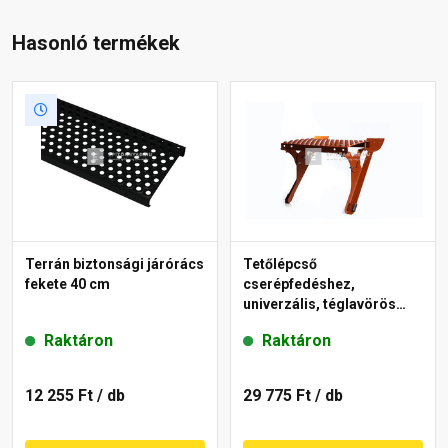
Hasonló termékek
Terrán biztonsági járórács
Tetőlépcső
fekete 40 cm
cserépfedéshez,
univerzális, téglavörös
25x40 cm
Raktáron
Raktáron
12 255 Ft
/ db
29 775 Ft
/ db