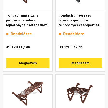
Tondach univerzális
Tondach univerzális
járórács garnitúra
járórács garnitúra
fejhoronyos cserepekhez
fejhoronyos cserepekhez
barna 80 cm
antracit 80 cm
Rendelésre
Rendelésre
39 120 Ft
/ db
39 120 Ft
/ db
Megnézem
Megnézem