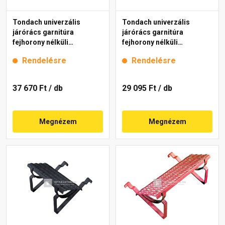
Tondach univerzális
Tondach univerzális
járórács garnitúra
járórács garnitúra
fejhorony nélküli
fejhorony nélküli
cserepekhez barna 80 cm
cserepekhez barna 40 cm
Rendelésre
Rendelésre
37 670 Ft
/ db
29 095 Ft
/ db
Megnézem
Megnézem