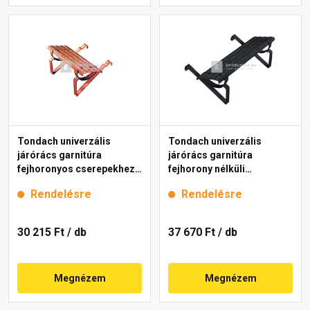
Tondach univerzális
Tondach univerzális
járórács garnitúra
járórács garnitúra
fejhoronyos cserepekhez
fejhorony nélküli
piros 40 cm
cserepekhez antracit 80
Rendelésre
Rendelésre
cm
30 215 Ft
/ db
37 670 Ft
/ db
Megnézem
Megnézem