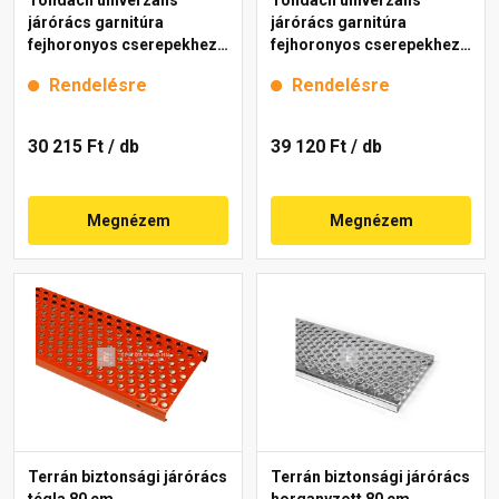
járórács garnitúra
járórács garnitúra
fejhoronyos cserepekhez
fejhoronyos cserepekhez
antracit 40 cm
piros 80 cm
Rendelésre
Rendelésre
30 215 Ft
/ db
39 120 Ft
/ db
Megnézem
Megnézem
Terrán biztonsági járórács
Terrán biztonsági járórács
tégla 80 cm
horganyzott 80 cm