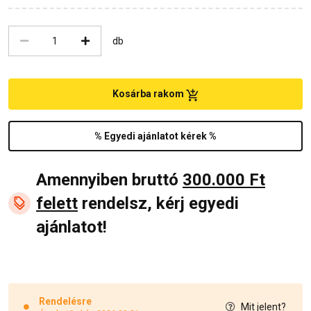
db
Kosárba rakom
% Egyedi ajánlatot kérek %
Amennyiben bruttó
300.000 Ft
felett
rendelsz, kérj egyedi
ajánlatot!
Rendelésre
Mit jelent?