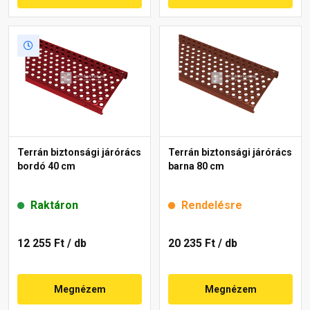
Terrán biztonsági járórács
Terrán biztonsági járórács
bordó 40 cm
barna 80 cm
Raktáron
Rendelésre
12 255 Ft
/ db
20 235 Ft
/ db
Megnézem
Megnézem