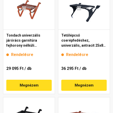
Tondach univerzális
Tetőlépcső
járórács garnitúra
cserépfedéshez,
fejhorony nélküli
univerzális, antracit 25x80
cserepekhez piros 40 cm
cm
Rendelésre
Rendelésre
29 095 Ft
/ db
36 295 Ft
/ db
Megnézem
Megnézem