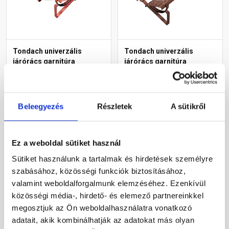
Tondach univerzális
Tondach univerzális
járórács garnitúra
járórács garnitúra
fejhoronyos cserepekhez
fejhoronyos cserepekhez
piros 40 cm
barna 80 cm
Rendelésre
Rendelésre
Beleegyezés
Részletek
A sütikről
30 215 Ft
/ db
39 120 Ft
/ db
Ez a weboldal sütiket használ
Megnézem
Megnézem
Sütiket használunk a tartalmak és hirdetések személyre
szabásához, közösségi funkciók biztosításához,
valamint weboldalforgalmunk elemzéséhez. Ezenkívül
közösségi média-, hirdető- és elemező partnereinkkel
megosztjuk az Ön weboldalhasználatra vonatkozó
adatait, akik kombinálhatják az adatokat más olyan