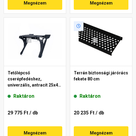
Megnézem
Megnézem
Tetőlépcső
Terrán biztonsági járórács
cserépfedéshez,
fekete 80 cm
univerzális, antracit 25x40
cm
Raktáron
Raktáron
29 775 Ft
/ db
20 235 Ft
/ db
Megnézem
Megnézem