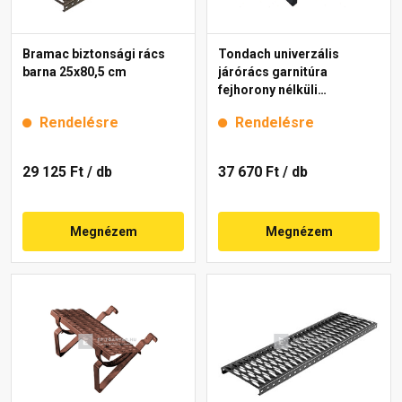
Bramac biztonsági rács
Tondach univerzális
barna 25x80,5 cm
járórács garnitúra
fejhorony nélküli
cserepekhez antracit 80
Rendelésre
Rendelésre
cm
29 125 Ft
/ db
37 670 Ft
/ db
Megnézem
Megnézem