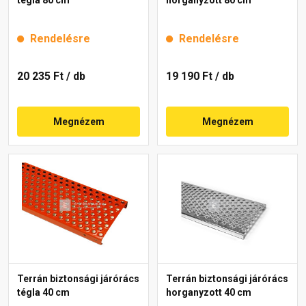
Rendelésre
Rendelésre
20 235 Ft
/ db
19 190 Ft
/ db
Megnézem
Megnézem
Terrán biztonsági járórács
Terrán biztonsági járórács
tégla 40 cm
horganyzott 40 cm