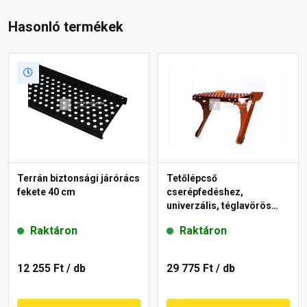
Hasonló termékek
Terrán biztonsági járórács
Tetőlépcső
fekete 40 cm
cserépfedéshez,
univerzális, téglavörös
25x40 cm
Raktáron
Raktáron
12 255 Ft
/ db
29 775 Ft
/ db