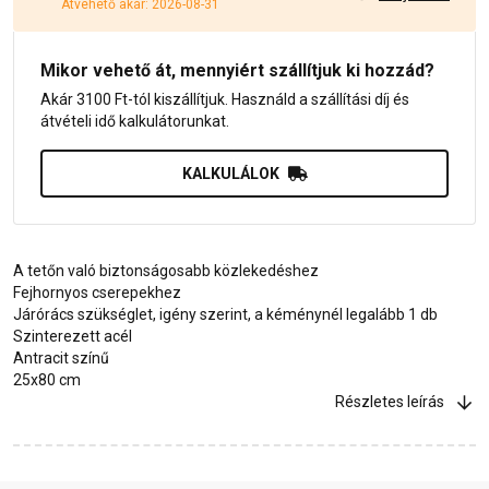
Átvehető akár: 2026-08-31
Mikor vehető át, mennyiért szállítjuk ki hozzád?
Akár 3100 Ft-tól kiszállítjuk. Használd a szállítási díj és
átvételi idő kalkulátorunkat.
KALKULÁLOK
A tetőn való biztonságosabb közlekedéshez
Fejhornyos cserepekhez
Járórács szükséglet, igény szerint, a kéménynél legalább 1 db
Szinterezett acél
Antracit színű
25x80 cm
Részletes leírás