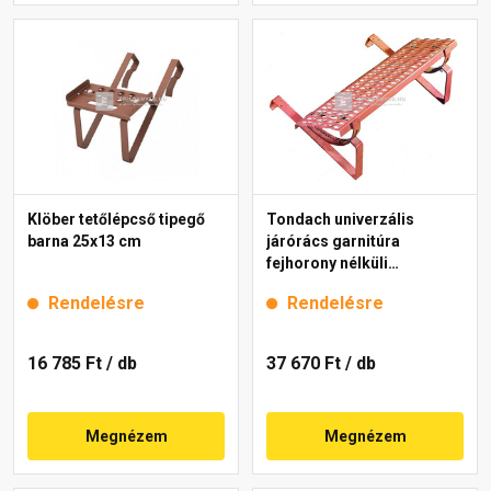
Klöber tetőlépcső tipegő
Tondach univerzális
barna 25x13 cm
járórács garnitúra
fejhorony nélküli
cserepekhez piros 80 cm
Rendelésre
Rendelésre
16 785 Ft
/ db
37 670 Ft
/ db
Megnézem
Megnézem