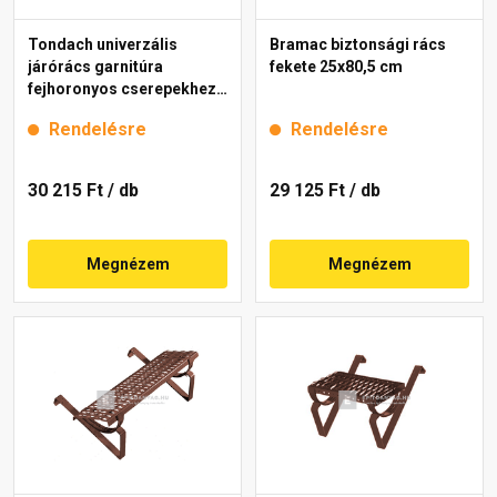
Tondach univerzális
Bramac biztonsági rács
járórács garnitúra
fekete 25x80,5 cm
fejhoronyos cserepekhez
barna 40 cm
Rendelésre
Rendelésre
30 215 Ft
/ db
29 125 Ft
/ db
Megnézem
Megnézem