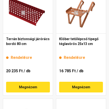
Terrán biztonsági járórács
Klöber tetőlépcső tipegő
bordó 80 cm
téglavörös 25x13 cm
Rendelésre
Rendelésre
20 235 Ft
/ db
16 785 Ft
/ db
Megnézem
Megnézem