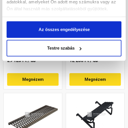
adatokkal, amelyeket Ön adott meg számukra vagy az
Ön által használt más szolgáltatásokból gyűjtöttek.
Bramac biztonsági rács
Terrán biztonsági járórács
téglavörös 25x80,5 cm
barna 40 cm
Az összes engedélyezése
Rendelésre
Rendelésre
Testre szabás
29 125 Ft
/ db
12 255 Ft
/ db
Megnézem
Megnézem