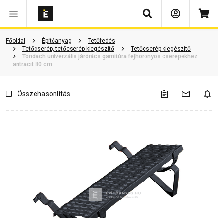
Keresés
Vásárlói vélemények
Kérdések és válaszok
Kapcsolódó cikkek
Főoldal
Építőanyag
Tetőfedés
Tetőcserép, tetőcserép kiegészítő
Tetőcserép kiegészítő
Tondach univerzális járórács garnitúra fejhoronyos cserepekhez
antracit 80 cm
Összehasonlítás