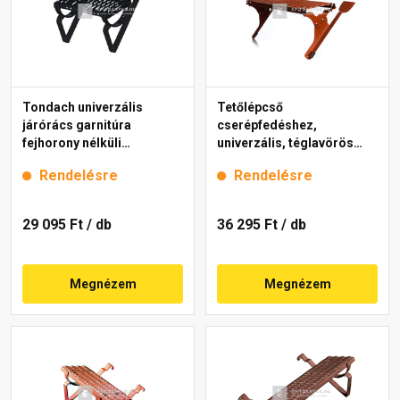
Tondach univerzális
Tetőlépcső
járórács garnitúra
cserépfedéshez,
fejhorony nélküli
univerzális, téglavörös
cserepekhez antracit 40
25x80 cm
Rendelésre
Rendelésre
cm
29 095 Ft
/ db
36 295 Ft
/ db
Megnézem
Megnézem