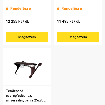
Rendelésre
Rendelésre
12 255 Ft
/ db
11 495 Ft
/ db
Megnézem
Megnézem
Tetőlépcső
cserépfedéshez,
univerzális, barna 25x80
cm