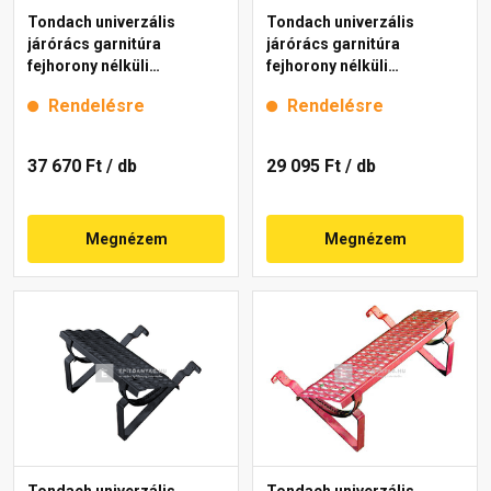
Tondach univerzális
Tondach univerzális
járórács garnitúra
járórács garnitúra
fejhorony nélküli
fejhorony nélküli
cserepekhez barna 80 cm
cserepekhez barna 40 cm
Rendelésre
Rendelésre
37 670 Ft
/ db
29 095 Ft
/ db
Megnézem
Megnézem
Tondach univerzális
Tondach univerzális