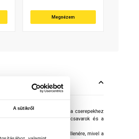
Megnézem
A sütikről
dik a tetőhöz, beton és kerámia cserepekhez
épcső rögzítéséhez szükséges csavarok és a
ósághű megjelenítését. Ennek ellenére, mivel a
tosításához, valamint