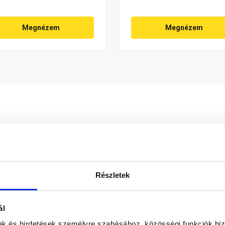
Megnézem
Megnézem
Részletek
végzés biztonságosabb elvégzését a tetőn. Színben illeszke
 db tartó, 1 db járórács, a szükséges kötőelemek, a tetől
ál
don biztosítani a termékeink színének a lehető leginkább val
mak és hirdetések személyre szabásához, közösségi funkciók biz