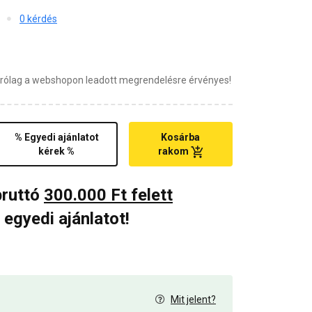
0 kérdés
zárólag a webshopon leadott megrendelésre érvényes!
% Egyedi ajánlatot
Kosárba
kérek %
rakom
bruttó
300.000 Ft felett
 egyedi ajánlatot!
Mit jelent?
0