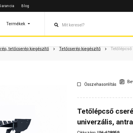
Garancia
Blog
leírás
Termékinformáció
Dokumentumok
Vásárlói vélem
Termékek
rép, tetőcserép kiegészítő
Tetőcserép kiegészítő
Tetőlépcső 
Bev
Összehasonlítás
Tetőlépcső cser
univerzális, antr
Cikkszám:
UH-628959