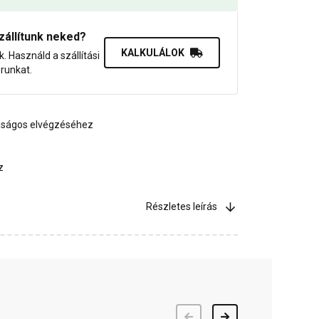
zállítunk neked?
KALKULÁLOK
uk. Használd a szállítási
orunkat.
nságos elvégzéséhez
z
Részletes leírás
Előző
Következő