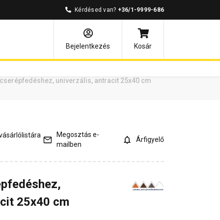
Kérdésed van?
+36/1-9999-686
ények
Kérdések és válaszok
Bejelentkezés
Kosár
cserépfedéshez, univerzális, antracit 25x40 cm
Megosztás e-
ásárlólistára
Árfigyelő
mailben
épfedéshez,
acit 25x40 cm