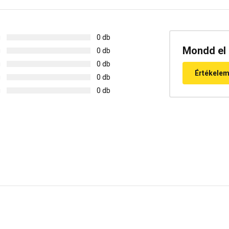
g
0 db
Mondd el 
g
0 db
g
0 db
Értékele
g
0 db
g
0 db