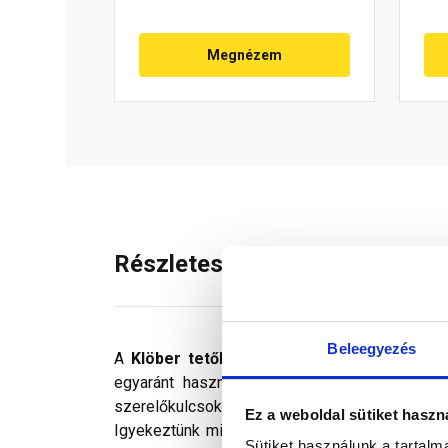
Megnézem
Részletes leírás
Beleegyezés
A
Klöber tetőlépcső
lehetővé teszi a munka
egyaránt használható. A csomag tartalma 2
szerelőkulcsok a lépcső szereléséhez.
Ez a weboldal sütiket haszn
Igyekeztünk minden technikailag lehetséges mó
Sütiket használunk a tartal