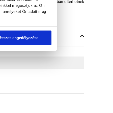
peken látható színek árnyalataikban eltérhetnek
einkkel megosztjuk az Ön
l, amelyeket Ön adott meg
összes engedélyezése