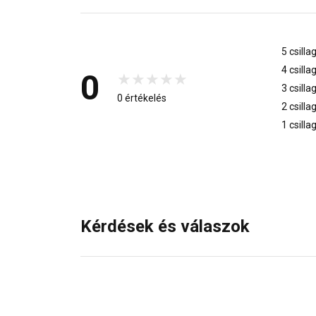
5 csilla
4 csilla
0
3 csilla
0 értékelés
2 csilla
1 csilla
Kérdések és válaszok