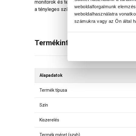
monitorok és telefonok kijelzőin megjelenő szí
weboldalforgalmunk elemzésé
a tényleges színektől.
weboldalhasználatra vonatko
számukra vagy az Ön által ha
Termékinformáció
Alapadatok
Termék típusa
Szín
Kiszerelés
Termék méret (szxh)