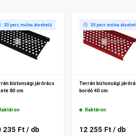
30 perc múlva átvehető
30 perc múlva átvehe
rán biztonsági járórács
Terrán biztonsági járór
kete 80 cm
bordó 40 cm
Raktáron
Raktáron
0 235 Ft
/ db
12 255 Ft
/ db