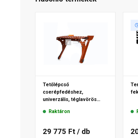
Tetőlépcső
Ter
cserépfedéshez,
fe
univerzális, téglavörös
25x40 cm
Raktáron
29 775 Ft
/ db
2