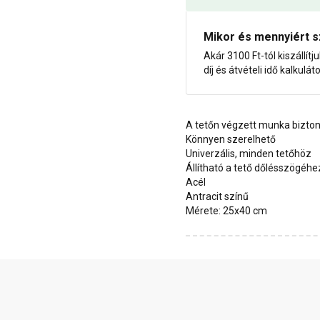
Mikor és mennyiért s
Akár 3100 Ft-tól kiszállítj
díj és átvételi idő kalkulát
A tetőn végzett munka bizto
Könnyen szerelhető
Univerzális, minden tetőhöz
Állítható a tető dőlésszögéhe
Acél
Antracit színű
Mérete: 25x40 cm