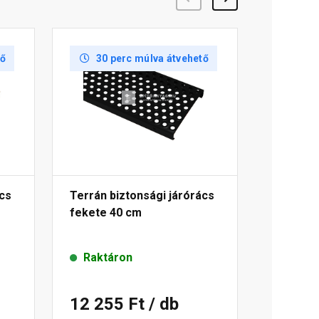
tő
30 perc múlva átvehető
ács
Terrán biztonsági járórács
fekete 40 cm
Raktáron
12 255 Ft
/ db