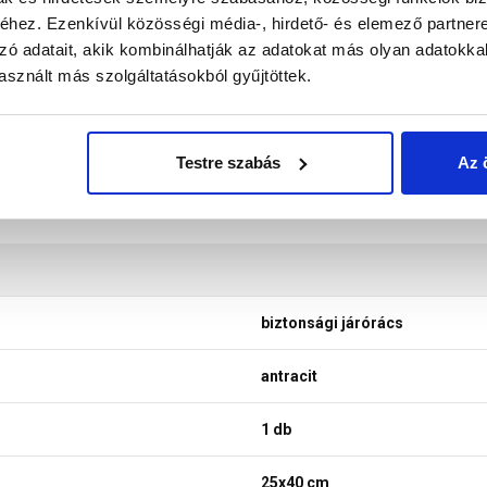
nek a legtöbb esetben nem tükrözik 100%-ban a valóságot, a ké
hez. Ezenkívül közösségi média-, hirdető- és elemező partner
zó adatait, akik kombinálhatják az adatokat más olyan adatokka
sznált más szolgáltatásokból gyűjtöttek.
Testre szabás
Az 
biztonsági járórács
antracit
1 db
25x40 cm