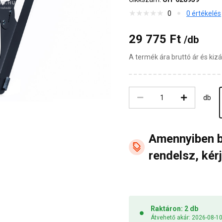
0
0 értékelés
29 775 Ft
/db
A termék ára bruttó ár és ki
db
Amennyiben 
rendelsz, kérj
Raktáron: 2 db
Átvehető akár: 2026-08-1