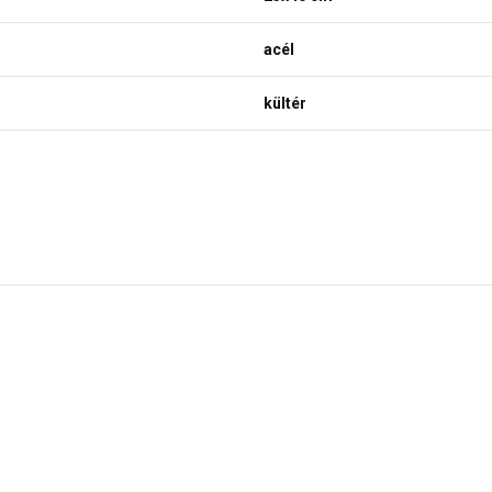
acél
kültér