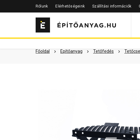
Rólunk
Elérhetőségeink
Szállítási információk
Szükséged lehet rá
Részletes 
Kapcsolódó cikkek
Főoldal
Építőanyag
Tetőfedés
Tetőcse