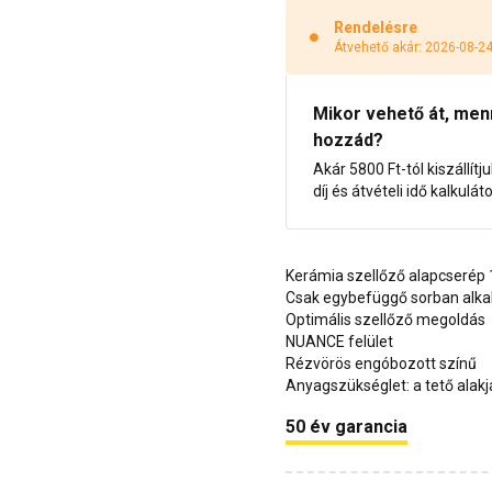
Rendelésre
Átvehető akár: 2026-08-2
Mikor vehető át, menny
hozzád?
Akár 5800 Ft-tól kiszállítj
díj és átvételi idő kalkulát
Kerámia szellőző alapcserép
Csak egybefüggő sorban alk
Optimális szellőző megoldás
NUANCE felület
Rézvörös engóbozott színű
Anyagszükséglet: a tető alakj
50 év garancia