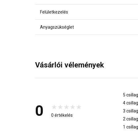
Felületkezelés
Anyagszükséglet
Vásárlói vélemények
5 csilla
4 csilla
0
3 csilla
0 értékelés
2 csilla
1 csilla