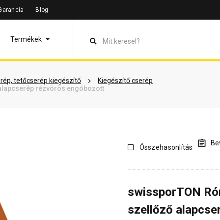
Garancia
Blog
leírás
Termékinformáció
Vásárlói vélemények
Kérdések 
Termékek
rép, tetőcserép kiegészítő
Kiegészítő cserép
lapcserép rézvörös engóbozott
Bev
Összehasonlítás
swissporTON Ró
szellőző alapcse