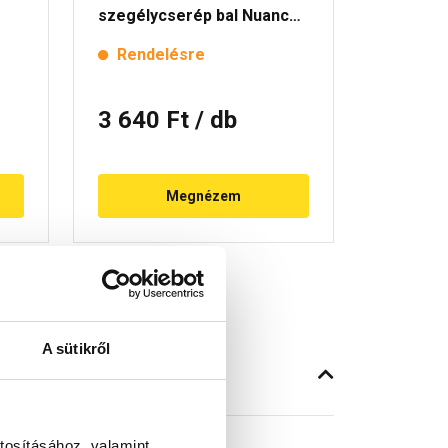
szegélycserép bal Nuance
szegély
rézvörös engóbozott
rézvörö
Rendelésre
Rende
3 640 Ft
/ db
3 640
Megnézem
A sütikről
tosításához, valamint