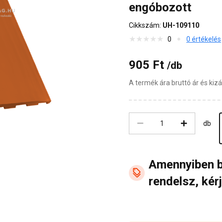
engóbozott
Cikkszám:
UH-109110
0
0 értékelés
905 Ft
/db
A termék ára bruttó ár és ki
db
Amennyiben 
rendelsz, kérj