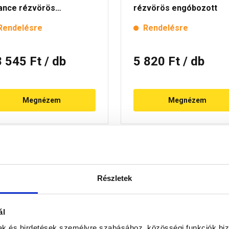
ance rézvörös
rézvörös engóbozott
góbozott
Rendelésre
Rendelésre
8 545 Ft
/ db
5 820 Ft
/ db
Megnézem
Megnézem
Részletek
ál
mak és hirdetések személyre szabásához, közösségi funkciók biz