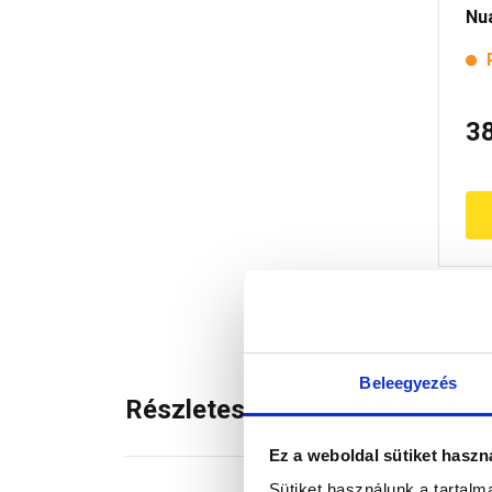
Nu
en
3
Beleegyezés
Részletes leírás
Ez a weboldal sütiket haszn
Sütiket használunk a tartal