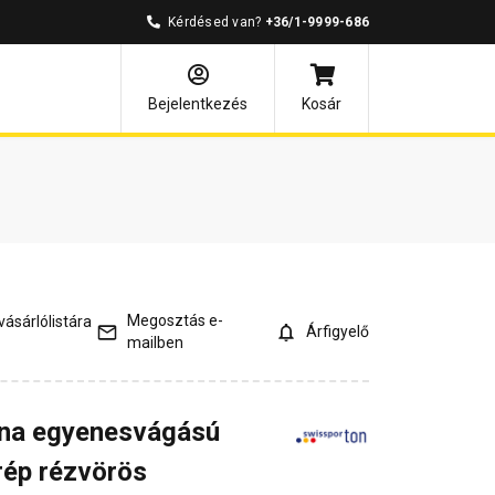
Kérdésed van?
+36/1-9999-686
és válaszok
Bejelentkezés
Kosár
Megosztás e-
ásárlólistára
Árfigyelő
mailben
na egyenesvágású
rép rézvörös