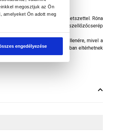
einkkel megosztjuk az Ön
l, amelyeket Ön adott meg
nként 10 cm² szellőző keresztmetszettel. Róna
kintettel az alapcserép és a szellőzőcserép
ósághű megjelenítését. Ennek ellenére, mivel a
összes engedélyezése
peken látható színek árnyalataikban eltérhetnek