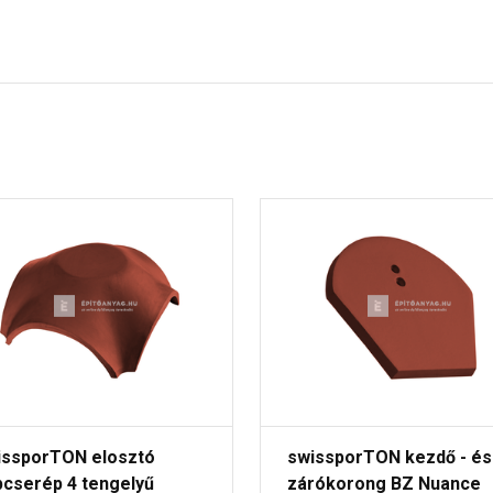
issporTON elosztó
swissporTON kezdő - és
pcserép 4 tengelyű
zárókorong BZ Nuance