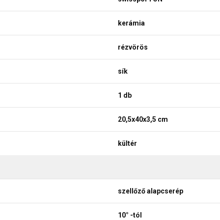
kerámia
rézvörös
sík
1 db
20,5x40x3,5 cm
kültér
szellőző alapcserép
10° -tól