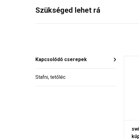
Szükséged lehet rá
Kapcsolódó cserepek
Stafni, tetőléc
sw
kú