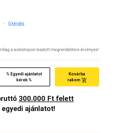
0 kérdés
zárólag a webshopon leadott megrendelésre érvényes!
% Egyedi ajánlatot
Kosárba
kérek %
rakom
bruttó
300.000 Ft felett
 egyedi ajánlatot!