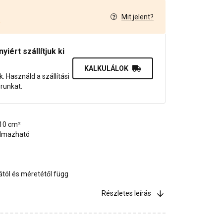
Mit jelent?
4
iért szállítjuk ki
KALKULÁLOK
uk. Használd a szállítási
orunkat.
 10 cm²
almazható
ától és méretétől függ
Részletes leírás