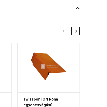
Előző
Következő
swissporTON Róna
swisspo
egyenesvágású
egyene