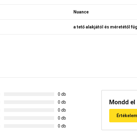
Nuance
a tető alakjától és méretétől fü
g
0 db
Mondd el 
g
0 db
g
0 db
Értékele
g
0 db
g
0 db