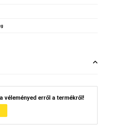
gg
a véleményed erről a termékről!
m