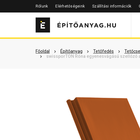
Rólunk
Elérhetőségeink
Szállítási információk
Szükséged lehet rá
Részletes 
Főoldal
Építőanyag
Tetőfedés
Tetőcse
swissporTON Róna egyenesvágású szellőző a