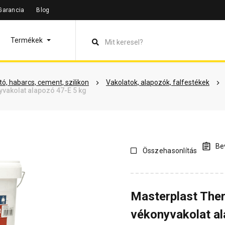
Garancia
Blog
leírás
Termékinformáció
Vásárlói vélemények
Kérdések 
Termékek
ó, habarcs, cement, szilikon
Vakolatok, alapozók, falfestékek
vakolat alapozó 47-E 5 kg
Bev
Összehasonlítás
Masterplast The
vékonyvakolat al