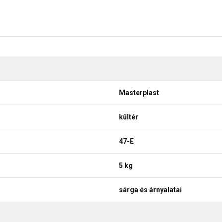
Masterplast
kültér
47-E
5 kg
sárga és árnyalatai