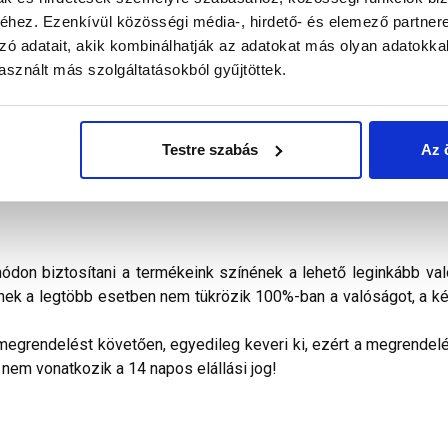
alál a termékkel kapcsolatban. Kérjük, figyelmesen olvassa el!
hez. Ezenkívül közösségi média-, hirdető- és elemező partner
zó adatait, akik kombinálhatják az adatokat más olyan adatokka
alapozó
a Thermomaster vékonyvakolatok színezhető alapozója
sznált más szolgáltatásokból gyűjtöttek.
kében. Tökéletesen használható a Thermomaster homlokzatfet
szennyeződésektől, valamint laza, málló részektől mentes alapfe
ató. Felhasználási hőmérséklet: +5 - +35 °C között, a levegő pá
Testre szabás
Az 
sség nem érheti.
don biztosítani a termékeink színének a lehető leginkább val
nek a legtöbb esetben nem tükrözik 100%-ban a valóságot, a ké
megrendelést követően, egyedileg keveri ki, ezért a megrendelés
 nem vonatkozik a 14 napos elállási jog!