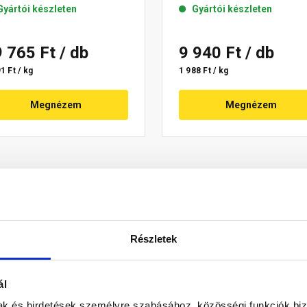
Gyártói készleten
Gyártói készleten
9 765 Ft
/ db
9 940 Ft
/ db
1 Ft / kg
1 988 Ft / kg
Megnézem
Megnézem
Részletek
ál
mak és hirdetések személyre szabásához, közösségi funkciók biz