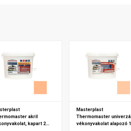
sterplast
Masterplast
ermomaster akril
Thermomaster univerzál
onyvakolat, kapart 2
vékonyvakolat alapozó 1
 10-C 25 kg
D 5 kg