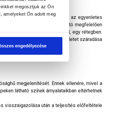
einkkel megosztjuk az Ön
l, amelyeket Ön adott meg
 az alapfelület előkészítésére az egyenletes
ék alapozójaként is. Felhordható megfelelően
lületre hengerrel, vagy ecsettel, egy rétegben.
ratartalma max. 80% lehet. A felületet száradása
összes engedélyezése
ósághű megjelenítését. Ennek ellenére, mivel a
peken látható színek árnyalataikban eltérhetnek
 visszaigazolása után a teljesítés előfeltétele