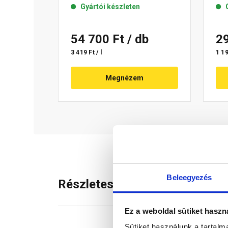
Gyártói készleten
54 700 Ft
/ db
2
3 419 Ft / l
1 19
Megnézem
Beleegyezés
Részletes leírás
Ez a weboldal sütiket haszn
Sütiket használunk a tartal