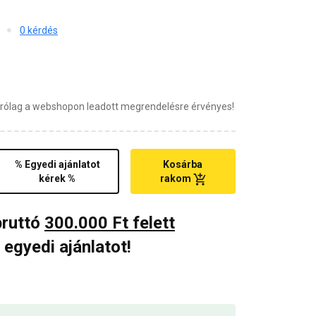
0 kérdés
zárólag a webshopon leadott megrendelésre érvényes!
% Egyedi ajánlatot
Kosárba
kérek %
rakom
bruttó
300.000 Ft felett
 egyedi ajánlatot!