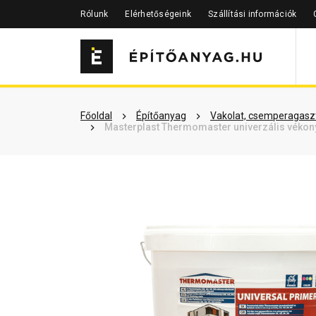
Rólunk
Elérhetőségeink
Szállítási információk
Szükséged lehet rá
Részletes 
Főoldal
Építőanyag
Vakolat, csemperagaszt
Masterplast Thermomaster univerzális vékony