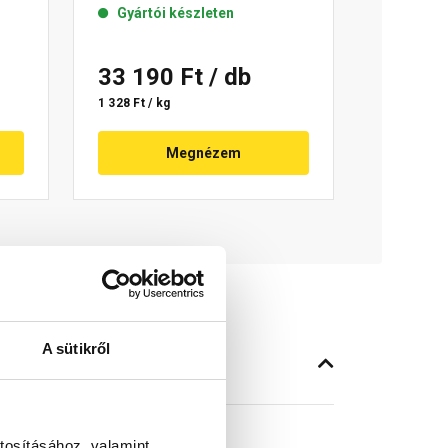
Gyártói készleten
33 190 Ft
/ db
1 328 Ft / kg
Megnézem
A sütikről
tosításához, valamint