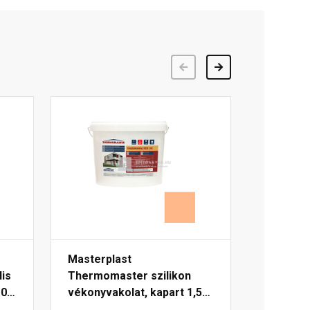
Előző
Következő
Masterplast
is
Thermomaster szilikon
0-
vékonyvakolat, kapart 1,5
mm 10-C 25 kg