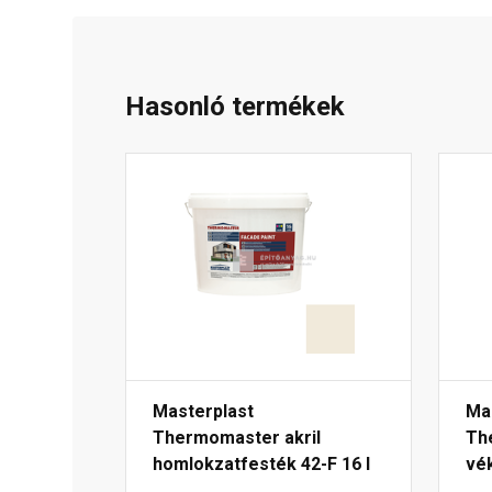
Hasonló termékek
Masterplast
Ma
Thermomaster akril
Th
homlokzatfesték 42-F 16 l
vék
mm