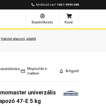
Kérdésed van?
+36/1-9999-686
és válaszok
Kapcsolódó cikkek
Bejelentkezés
Kosár
Vakolat alapozó, adalék
Megosztás e-
ásárlólistára
Árfigyelő
mailben
rmomaster univerzális
apozó 47-E 5 kg