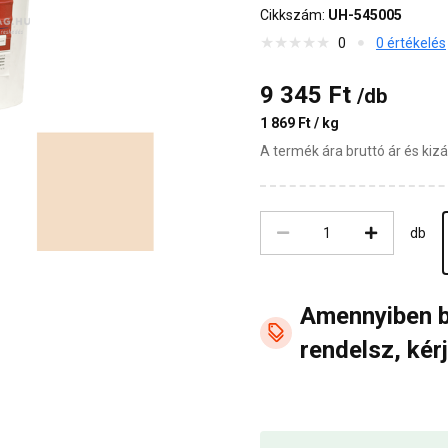
Cikkszám:
UH-545005
0
0 értékelés
9 345 Ft
/db
1 869 Ft / kg
A termék ára bruttó ár és ki
db
Amennyiben 
rendelsz, kérj