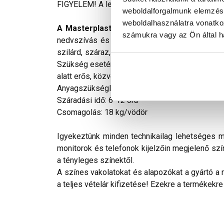
FIGYELEM! A leírás végén fontos információkat t
weboldalforgalmunk elemzésé
weboldalhasználatra vonatko
A Masterplast Thermomaster univerzális 
számukra vagy az Ön által ha
nedvszívás és megfelelő tapadóképesség érde
szilárd, száraz, sík, repedés-, por- és egyéb 
Szükség esetén max. 5%-ban tiszta vízzel hígíth
alatt erős, közvetlen napsütés, huzat és nedve
Anyagszükséglet: 0,12-0,2 l/m²
Száradási idő: 6-12 óra
Csomagolás: 18 kg/vödör
Igyekeztünk minden technikailag lehetséges mó
monitorok és telefonok kijelzőin megjelenő szí
a tényleges színektől.
A színes vakolatokat és alapozókat a gyártó a 
a teljes vételár kifizetése! Ezekre a termékekre