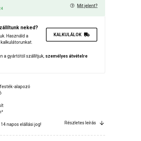
Mit jelent?
24
zállítunk neked?
KALKULÁLOK
juk. Használd a
dő kalkulátorunkat.
 a gyártótól szállítjuk,
személyes átvételre
festék-alapozó
ó
ít
m²
Részletes leírás
4 napos elállási jog!