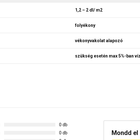
1,2 – 2 dl/ m2
folyékony
vékonyvakolat alapozó
szükség esetén max 5%-ban víz
g
0 db
Mondd el 
g
0 db