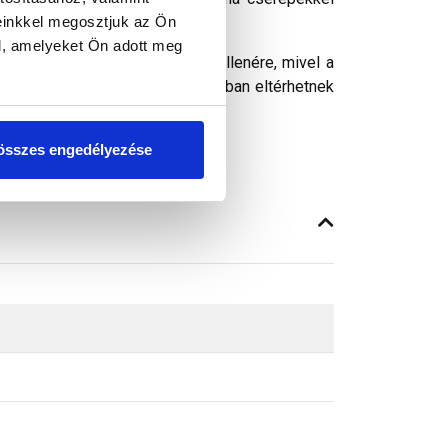
einkkel megosztjuk az Ön
savarozva. Mérete: 330x420 mm.
l, amelyeket Ön adott meg
ósághű megjelenítését. Ennek ellenére, mivel a
peken látható színek árnyalataikban eltérhetnek
összes engedélyezése