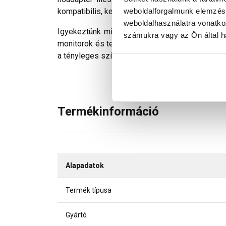
weboldalforgalmunk elemzésé
kompatibilis, kemény műanyag (PVC) alapcserép
weboldalhasználatra vonatko
Igyekeztünk minden technikailag lehetséges mó
számukra vagy az Ön által ha
monitorok és telefonok kijelzőin megjelenő szí
a tényleges színektől.
Termékinformáció
Alapadatok
Termék típusa
Gyártó