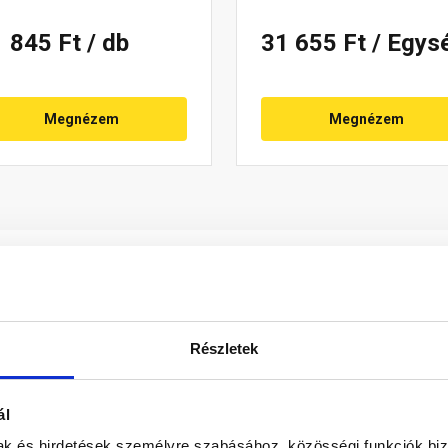
1 845 Ft
/ db
31 655 Ft
/ Egys
Megnézem
Megnézem
Részletek
ál
rt égésterű fűtőberendezések füstcsövének átvezetését biztos
mak és hirdetések személyre szabásához, közösségi funkciók biz
cseréphez. Az adapter átmérője: 70/110 mm. A kifejezetten 