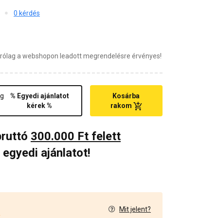
0 kérdés
zárólag a webshopon leadott megrendelésre érvényes!
ég
% Egyedi ajánlatot
Kosárba
kérek %
rakom
bruttó
300.000 Ft felett
 egyedi ajánlatot!
Mit jelent?
2