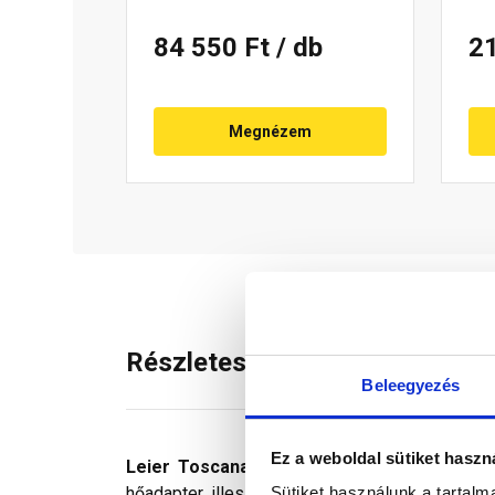
84 550 Ft
/ db
2
Megnézem
Részletes leírás
Beleegyezés
Ez a weboldal sütiket haszn
Leier Toscana füstcsőkivezető egység
zá
Sütiket használunk a tartal
hőadapter illeszkedik az alsó átvezető alap