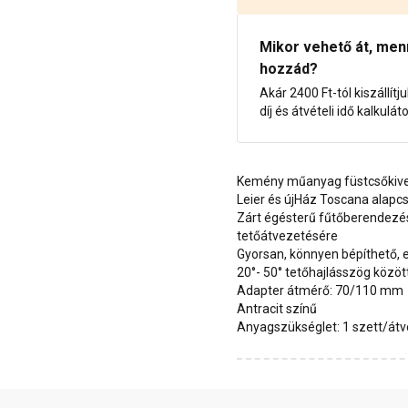
Mikor vehető át, menny
hozzád?
Akár 2400 Ft-tól kiszállítj
díj és átvételi idő kalkulát
Kemény műanyag füstcsőkive
Leier és újHáz Toscana alap
Zárt égésterű fűtőberendezé
tetőátvezetésére
Gyorsan, könnyen bépíthető, 
20°- 50° tetőhajlásszög közö
Adapter átmérő: 70/110 mm
Antracit színű
Anyagszükséglet: 1 szett/át