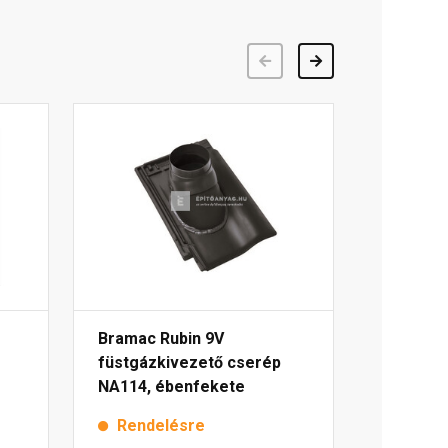
Előző
Következő
Bramac Rubin 9V
füstgázkivezető cserép
NA114, ébenfekete
Rendelésre