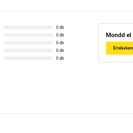
g
0 db
Mondd el 
g
0 db
g
0 db
Értékele
g
0 db
g
0 db