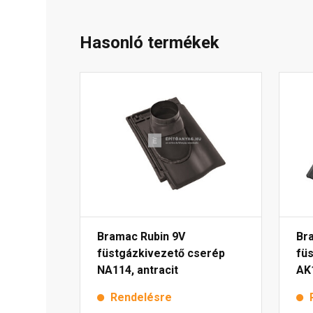
Hasonló termékek
Bramac Rubin 9V
Br
füstgázkivezető cserép
fü
NA114, antracit
AK
Rendelésre