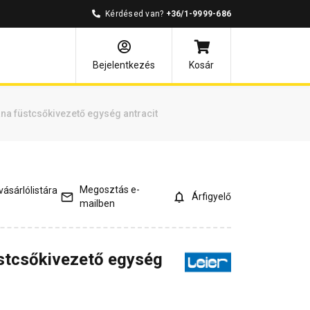
Kérdésed van?
+36/1-9999-686
és válaszok
Kapcsolódó cikkek
Bejelentkezés
Kosár
na füstcsőkivezető egység antracit
Megosztás e-
ásárlólistára
Árfigyelő
mailben
stcsőkivezető egység