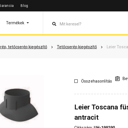
Garancia
Blog
leírás
Termékinformáció
Vásárlói vélemények
Kérdések 
Termékek
rép, tetőcserép kiegészítő
Tetőcserép kiegészítő
Leier Tosca
Bev
Összehasonlítás
Leier Toscana fü
antracit
Cikkszám:
UH-199290