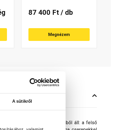
ég
87 400 Ft
/ db
Megnézem
A sütikről
ító garnitúra. Két részegységből áll: a felső
tosításához, valamint
a Leier Toscana és újHáz Toscana cserepekkel