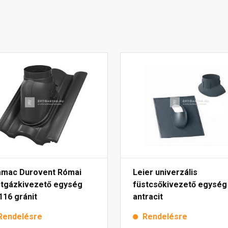
amac Durovent Római
Leier univerzális
stgázkivezető egység
füstcsőkivezető egység
116 gránit
antracit
Rendelésre
Rendelésre