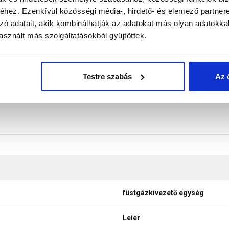
hez. Ezenkívül közösségi média-, hirdető- és elemező partner
 20° - 50° tetőhajlásszög között alkalmazható, a tetőléchez c
zó adatait, akik kombinálhatják az adatokat más olyan adatokka
don biztosítani a termékeink színének a lehető leginkább val
sznált más szolgáltatásokból gyűjtöttek.
nek a legtöbb esetben nem tükrözik 100%-ban a valóságot, a ké
Testre szabás
Az 
füstgázkivezető egység
Leier