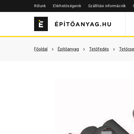
Rólunk
Elérhetőségeink
Szállítási információk
Szükséged lehet rá
Részletes 
Főoldal
Építőanyag
Tetőfedés
Tetőcse