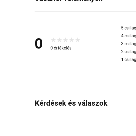
5 csilla
4 csilla
0
3 csilla
0 értékelés
2 csilla
1 csilla
Kérdések és válaszok