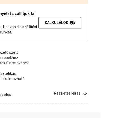
iért szállítjuk ki
KALKULÁLOK
uk. Használd a szállítási
orunkat.
zető szett
cserepekhez
sek füstcsövének
esztétikus
tt alkalmazható
Részletes leírás
vezetés