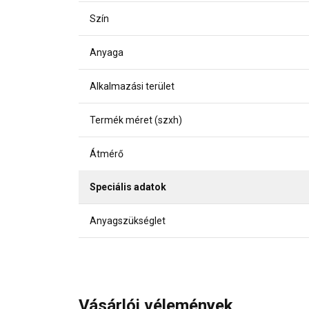
Szín
Anyaga
Alkalmazási terület
Termék méret (szxh)
Átmérő
Speciális adatok
Anyagszükséglet
Vásárlói vélemények