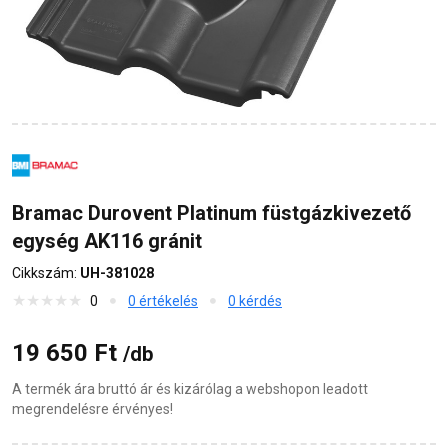
Bramac Durovent Platinum füstgázkivezető
egység AK116 gránit
Cikkszám:
UH-381028
0
0 értékelés
0 kérdés
19 650 Ft
/db
A termék ára bruttó ár és kizárólag a webshopon leadott
megrendelésre érvényes!