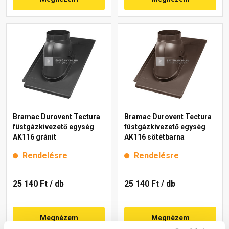
Bramac Durovent Tectura
Bramac Durovent Tectura
füstgázkivezető egység
füstgázkivezető egység
AK116 gránit
AK116 sötétbarna
Rendelésre
Rendelésre
25 140 Ft
/ db
25 140 Ft
/ db
Megnézem
Megnézem