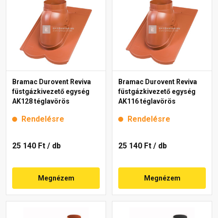
Bramac Durovent Reviva
Bramac Durovent Reviva
füstgázkivezető egység
füstgázkivezető egység
AK128 téglavörös
AK116 téglavörös
Rendelésre
Rendelésre
25 140 Ft
/ db
25 140 Ft
/ db
Megnézem
Megnézem