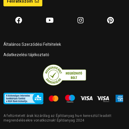
Feliratkozom
Általános Szerződési Feltételek
Adatkezelési tájékoztató
A feltüntetett árak kizárólag az Építőanyag.hu-n keresztül leadott
megrendelésekre vonatkoznak! Építőanyag 2024