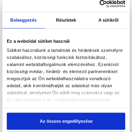
Beleegyezés
Részletek
A sütikről
Ez a weboldal sütiket használ
Sütiket használunk a tartalmak és hirdetések személyre
szabásához, közösségi funkciók biztosításához,
Bramac Rubin 9V
Bramac Durovent Reviva
valamint weboldalforgalmunk elemzéséhez. Ezenkívül
füstgázkivezető cserép
füstgázkivezető egység
közösségi média-, hirdető- és elemező partnereinkkel
NA114, rézvörös
AK116 sötétbarna
megosztjuk az Ön weboldalhasználatra vonatkozó
Rendelésre
Rendelésre
adatait, akik kombinálhatják az adatokat más olyan
adatokkal, amelyeket Ön adott meg számukra vagy az
Ön által használt más szolgáltatásokból gyűjtöttek.
84 550 Ft
/ db
25 140 Ft
/ db
Megnézem
Megnézem
Az összes engedélyezése