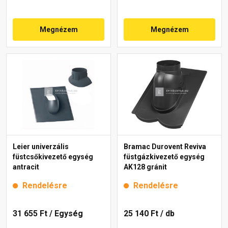
Megnézem
Megnézem
Leier univerzális
Bramac Durovent Reviva
füstcsőkivezető egység
füstgázkivezető egység
antracit
AK128 gránit
Rendelésre
Rendelésre
31 655 Ft
/ Egység
25 140 Ft
/ db