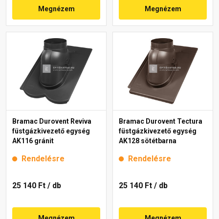
Megnézem
Megnézem
Bramac Durovent Reviva
Bramac Durovent Tectura
füstgázkivezető egység
füstgázkivezető egység
AK116 gránit
AK128 sötétbarna
Rendelésre
Rendelésre
25 140 Ft
/ db
25 140 Ft
/ db
Megnézem
Megnézem