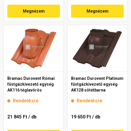
Megnézem
Megnézem
Bramac Durovent Római
Bramac Durovent Platinum
füstgázkivezető egység
füstgázkivezető egység
AK116 téglavörös
AK128 sötétbarna
Rendelésre
Rendelésre
21 845 Ft
/ db
19 650 Ft
/ db