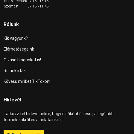
Hétfő - Péntek
07:15 - 16:15
Szombat
07:15 - 11:45
Rólunk
Kik vagyunk?
Elérhetőségeink
Olvasd blogunkat is!
Rólunk írták
Kövess minket TikTokon!
Hírlevél
Iratkozz fel hírlevelünkre, hogy elsőként értesülj a legújabb
termékeinkről és ajánlatainkról!