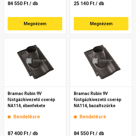
84 550 Ft
/ db
25 140 Ft
/ db
Megnézem
Megnézem
Bramac Rubin 9V
Bramac Rubin 9V
füstgázkivezető cserép
füstgázkivezető cserép
NA114, ébenfekete
NA114, bazaltszürke
Rendelésre
Rendelésre
87 400 Ft
/ db
84 550 Ft
/ db