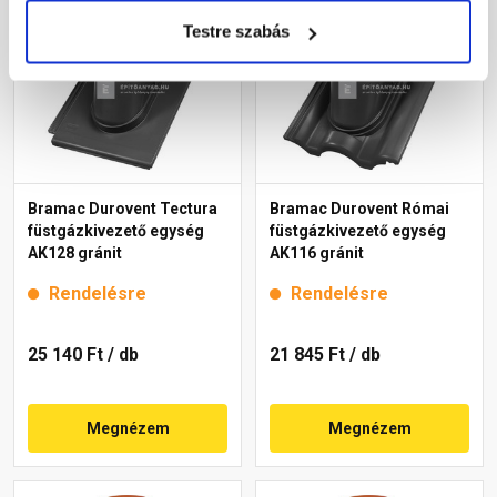
Testre szabás
Bramac Durovent Tectura
Bramac Durovent Római
füstgázkivezető egység
füstgázkivezető egység
AK128 gránit
AK116 gránit
Rendelésre
Rendelésre
25 140 Ft
/ db
21 845 Ft
/ db
Megnézem
Megnézem