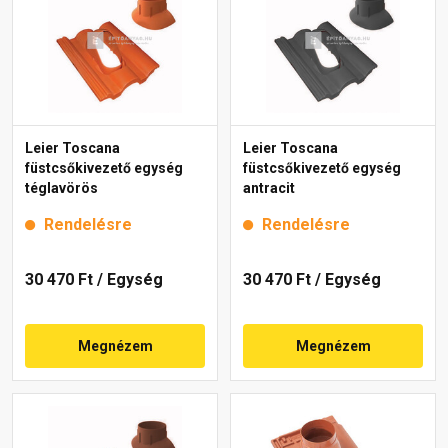
Leier Toscana
Leier Toscana
füstcsőkivezető egység
füstcsőkivezető egység
téglavörös
antracit
Rendelésre
Rendelésre
30 470 Ft
/ Egység
30 470 Ft
/ Egység
Megnézem
Megnézem