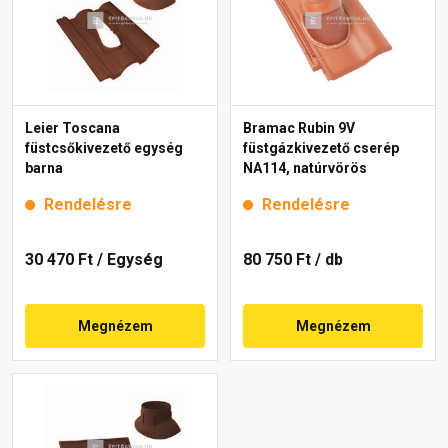
Leier Toscana
Bramac Rubin 9V
füstcsőkivezető egység
füstgázkivezető cserép
barna
NA114, natúrvörös
Rendelésre
Rendelésre
30 470 Ft
/ Egység
80 750 Ft
/ db
Megnézem
Megnézem