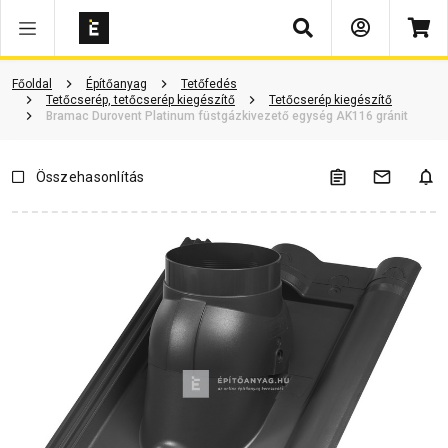
Keresés
Vásárlói vélemények
Kérdések és válaszok
Kapcsolódó cikkek
Főoldal
Építőanyag
Tetőfedés
Tetőcserép, tetőcserép kiegészítő
Tetőcserép kiegészítő
Bramac Durovent Platinum füstgázkivezető egység AK116 gránit
Összehasonlítás