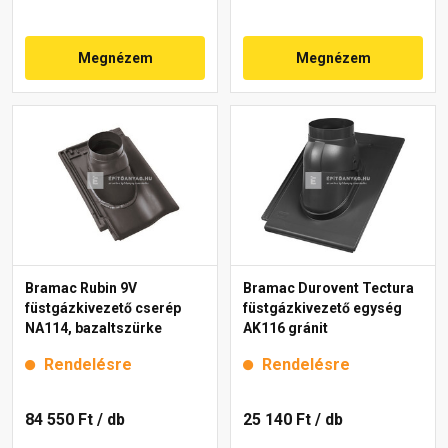
Megnézem
Megnézem
Bramac Rubin 9V
Bramac Durovent Tectura
füstgázkivezető cserép
füstgázkivezető egység
NA114, bazaltszürke
AK116 gránit
Rendelésre
Rendelésre
84 550 Ft
/ db
25 140 Ft
/ db