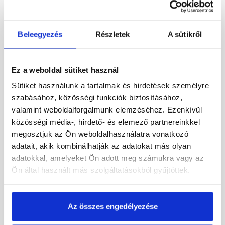
Beleegyezés
Részletek
A sütikről
Ez a weboldal sütiket használ
Sütiket használunk a tartalmak és hirdetések személyre
szabásához, közösségi funkciók biztosításához,
Bramac Rubin 9V
Bramac Durovent Tectura
valamint weboldalforgalmunk elemzéséhez. Ezenkívül
füstgázkivezető cserép
füstgázkivezető egység
közösségi média-, hirdető- és elemező partnereinkkel
NA114, rézvörös
AK128 sötétbarna
megosztjuk az Ön weboldalhasználatra vonatkozó
Rendelésre
Rendelésre
adatait, akik kombinálhatják az adatokat más olyan
adatokkal, amelyeket Ön adott meg számukra vagy az
Ön által használt más szolgáltatásokból gyűjtöttek.
84 550 Ft
/ db
25 140 Ft
/ db
Megnézem
Megnézem
Az összes engedélyezése