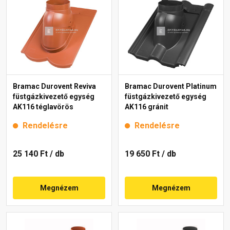
Bramac Durovent Reviva
Bramac Durovent Platinum
füstgázkivezető egység
füstgázkivezető egység
AK116 téglavörös
AK116 gránit
Rendelésre
Rendelésre
25 140 Ft
/ db
19 650 Ft
/ db
Megnézem
Megnézem