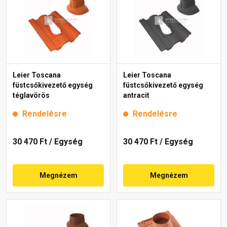
Leier Toscana
Leier Toscana
füstcsőkivezető egység
füstcsőkivezető egység
téglavörös
antracit
Rendelésre
Rendelésre
30 470 Ft
/ Egység
30 470 Ft
/ Egység
Megnézem
Megnézem