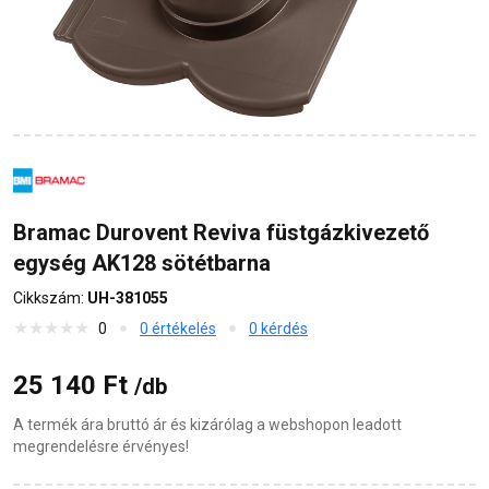
Bramac Durovent Reviva füstgázkivezető
egység AK128 sötétbarna
Cikkszám:
UH-381055
0
0 értékelés
0 kérdés
25 140 Ft
/db
A termék ára bruttó ár és kizárólag a webshopon leadott
megrendelésre érvényes!