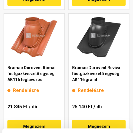
Bramac Durovent Római
Bramac Durovent Reviva
füstgázkivezető egység
füstgázkivezető egység
AK116 téglavörös
AK116 gránit
Rendelésre
Rendelésre
21 845 Ft
/ db
25 140 Ft
/ db
Megnézem
Megnézem