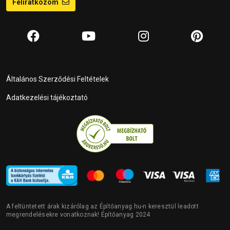
Feliratkozom
Általános Szerződési Feltételek
Adatkezelési tájékoztató
A feltüntetett árak kizárólag az Építőanyag.hu-n keresztül leadott
megrendelésekre vonatkoznak! Építőanyag 2024