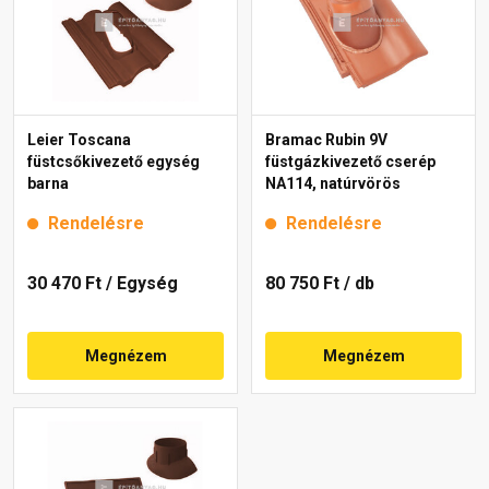
Leier Toscana
Bramac Rubin 9V
füstcsőkivezető egység
füstgázkivezető cserép
barna
NA114, natúrvörös
Rendelésre
Rendelésre
30 470 Ft
/ Egység
80 750 Ft
/ db
Megnézem
Megnézem