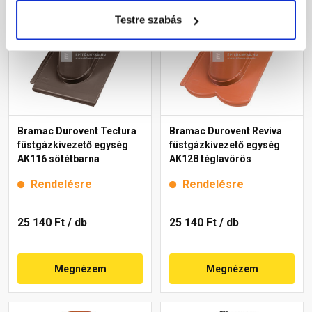
Testre szabás
Bramac Durovent Tectura
Bramac Durovent Reviva
füstgázkivezető egység
füstgázkivezető egység
AK116 sötétbarna
AK128 téglavörös
Rendelésre
Rendelésre
25 140 Ft
/ db
25 140 Ft
/ db
Megnézem
Megnézem