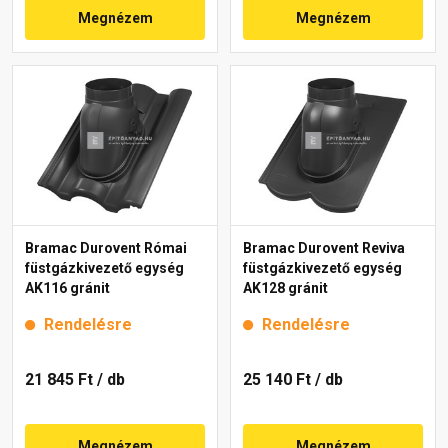
Megnézem
Megnézem
Bramac Durovent Római
Bramac Durovent Reviva
füstgázkivezető egység
füstgázkivezető egység
AK116 gránit
AK128 gránit
Rendelésre
Rendelésre
21 845 Ft
/ db
25 140 Ft
/ db
Megnézem
Megnézem