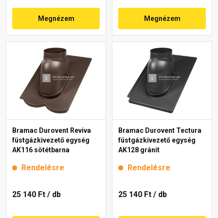
Megnézem
Megnézem
Bramac Durovent Reviva
Bramac Durovent Tectura
füstgázkivezető egység
füstgázkivezető egység
AK116 sötétbarna
AK128 gránit
Rendelésre
Rendelésre
25 140 Ft
/ db
25 140 Ft
/ db