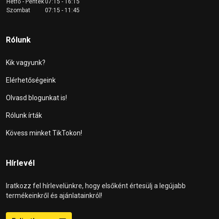
Hétfő - Péntek
07:15 - 16:15
Szombat
07:15 - 11:45
Rólunk
Kik vagyunk?
Elérhetőségeink
Olvasd blogunkat is!
Rólunk írták
Kövess minket TikTokon!
Hírlevél
Iratkozz fel hírlevelünkre, hogy elsőként értesülj a legújabb
termékeinkről és ajánlatainkról!