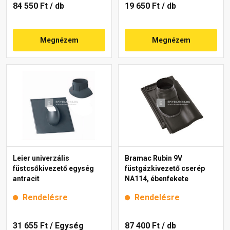
84 550 Ft
/ db
19 650 Ft
/ db
Megnézem
Megnézem
Leier univerzális
Bramac Rubin 9V
füstcsőkivezető egység
füstgázkivezető cserép
antracit
NA114, ébenfekete
Rendelésre
Rendelésre
31 655 Ft
/ Egység
87 400 Ft
/ db