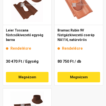
Leier Toscana
Bramac Rubin 9V
füstcsőkivezető egység
füstgázkivezető cserép
barna
NA114, natúrvörös
Rendelésre
Rendelésre
30 470 Ft
/ Egység
80 750 Ft
/ db
Megnézem
Megnézem