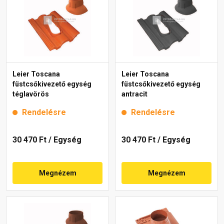
Leier Toscana
Leier Toscana
füstcsőkivezető egység
füstcsőkivezető egység
téglavörös
antracit
Rendelésre
Rendelésre
30 470 Ft
/ Egység
30 470 Ft
/ Egység
Megnézem
Megnézem