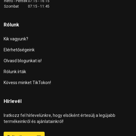
Hétfő - Péntek
07:15 - 16:15
Szombat
07:15 - 11:45
Rólunk
Kik vagyunk?
Elérhetőségeink
Olvasd blogunkat is!
Rólunk írták
Kövess minket TikTokon!
Hírlevél
Iratkozz fel hírlevelünkre, hogy elsőként értesülj a legújabb
termékeinkről és ajánlatainkról!