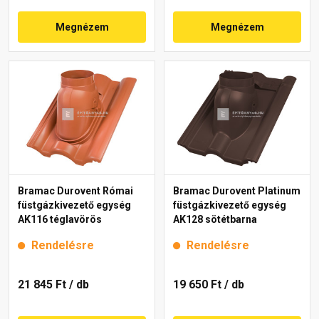
Megnézem
Megnézem
Bramac Durovent Római
Bramac Durovent Platinum
füstgázkivezető egység
füstgázkivezető egység
AK116 téglavörös
AK128 sötétbarna
Rendelésre
Rendelésre
21 845 Ft
/ db
19 650 Ft
/ db