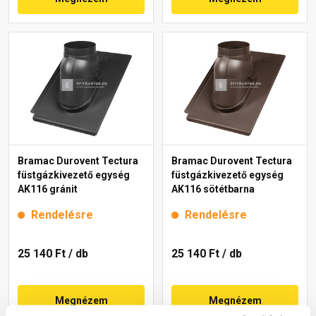
Bramac Durovent Tectura
Bramac Durovent Tectura
füstgázkivezető egység
füstgázkivezető egység
AK116 gránit
AK116 sötétbarna
Rendelésre
Rendelésre
25 140 Ft
/ db
25 140 Ft
/ db
Megnézem
Megnézem