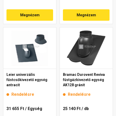
Megnézem
Megnézem
Leier univerzális
Bramac Durovent Reviva
füstcsőkivezető egység
füstgázkivezető egység
antracit
AK128 gránit
Rendelésre
Rendelésre
31 655 Ft
/ Egység
25 140 Ft
/ db