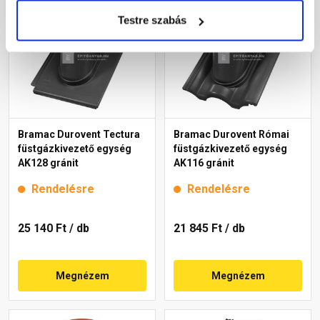
Testre szabás
Bramac Durovent Tectura
Bramac Durovent Római
füstgázkivezető egység
füstgázkivezető egység
AK128 gránit
AK116 gránit
Rendelésre
Rendelésre
25 140 Ft
/ db
21 845 Ft
/ db
Megnézem
Megnézem