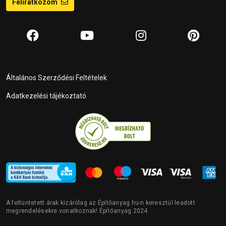
Feliratkozom
Általános Szerződési Feltételek
Adatkezelési tájékoztató
A feltüntetett árak kizárólag az Építőanyag.hu-n keresztül leadott
megrendelésekre vonatkoznak! Építőanyag 2024