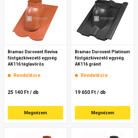
Bramac Durovent Reviva
Bramac Durovent Platinum
füstgázkivezető egység
füstgázkivezető egység
AK116 téglavörös
AK116 gránit
Rendelésre
Rendelésre
25 140 Ft
/ db
19 650 Ft
/ db
Megnézem
Megnézem