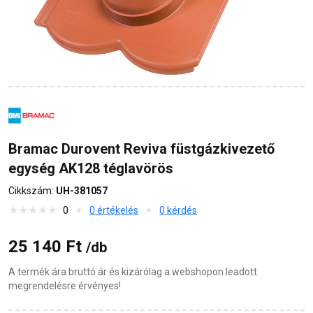
Bramac Durovent Reviva füstgázkivezető
egység AK128 téglavörös
Cikkszám:
UH-381057
0
0 értékelés
0 kérdés
25 140 Ft
/db
A termék ára bruttó ár és kizárólag a webshopon leadott
megrendelésre érvényes!