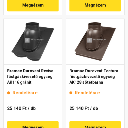
Megnézem
Megnézem
Bramac Durovent Reviva
Bramac Durovent Tectura
füstgázkivezető egység
füstgázkivezető egység
AK116 gránit
AK128 sötétbarna
Rendelésre
Rendelésre
25 140 Ft
/ db
25 140 Ft
/ db
Megnézem
Megnézem