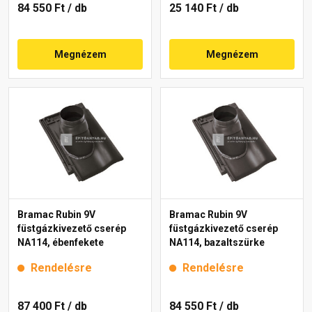
84 550 Ft
/ db
25 140 Ft
/ db
Megnézem
Megnézem
Bramac Rubin 9V
Bramac Rubin 9V
füstgázkivezető cserép
füstgázkivezető cserép
NA114, ébenfekete
NA114, bazaltszürke
Rendelésre
Rendelésre
87 400 Ft
/ db
84 550 Ft
/ db