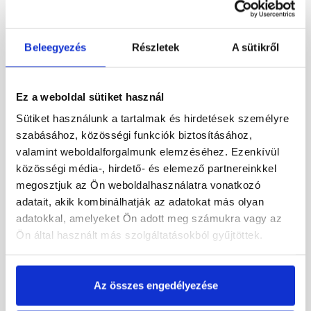
Beleegyezés
Részletek
A sütikről
Ez a weboldal sütiket használ
Sütiket használunk a tartalmak és hirdetések személyre
szabásához, közösségi funkciók biztosításához,
Bramac Rubin 9V
Bramac Durovent Reviva
valamint weboldalforgalmunk elemzéséhez. Ezenkívül
füstgázkivezető cserép
füstgázkivezető egység
közösségi média-, hirdető- és elemező partnereinkkel
NA114, rézvörös
AK116 sötétbarna
megosztjuk az Ön weboldalhasználatra vonatkozó
Rendelésre
Rendelésre
adatait, akik kombinálhatják az adatokat más olyan
adatokkal, amelyeket Ön adott meg számukra vagy az
Ön által használt más szolgáltatásokból gyűjtöttek.
84 550 Ft
/ db
25 140 Ft
/ db
Megnézem
Megnézem
Az összes engedélyezése