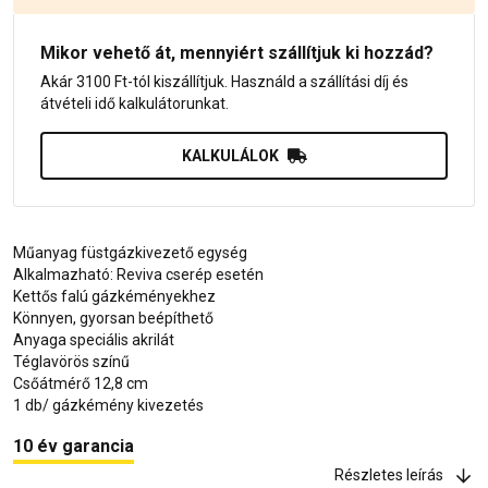
Mikor vehető át, mennyiért szállítjuk ki hozzád?
Akár 3100 Ft-tól kiszállítjuk. Használd a szállítási díj és
átvételi idő kalkulátorunkat.
KALKULÁLOK
Műanyag füstgázkivezető egység
Alkalmazható: Reviva cserép esetén
Kettős falú gázkéményekhez
Könnyen, gyorsan beépíthető
Anyaga speciális akrilát
Téglavörös színű
Csőátmérő 12,8 cm
1 db/ gázkémény kivezetés
10 év garancia
Részletes leírás