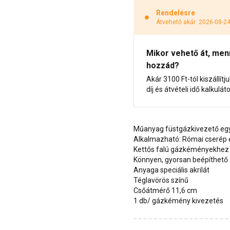
Rendelésre
Átvehető akár: 2026-08-2
Mikor vehető át, menny
hozzád?
Akár 3100 Ft-tól kiszállítj
díj és átvételi idő kalkulát
Műanyag füstgázkivezető eg
Alkalmazható: Római cserép 
Kettős falú gázkéményekhez
Könnyen, gyorsan beépíthető
Anyaga speciális akrilát
Téglavörös színű
Csőátmérő 11,6 cm
1 db/ gázkémény kivezetés