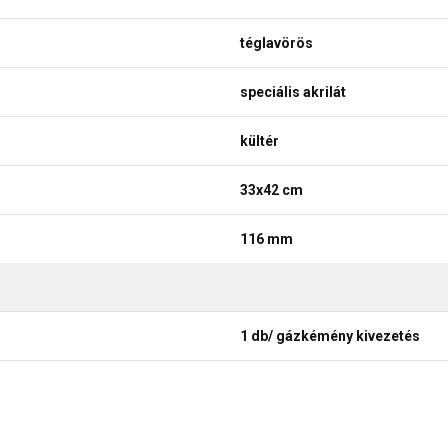
téglavörös
speciális akrilát
kültér
33x42 cm
116 mm
1 db/ gázkémény kivezetés