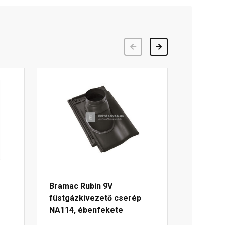
Előző
Következő
Bramac Rubin 9V
füstgázkivezető cserép
NA114, ébenfekete