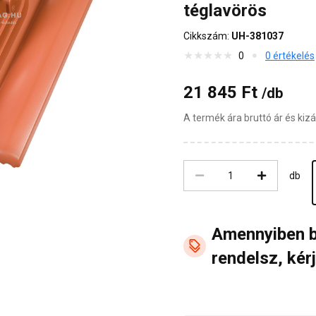
téglavörös
Cikkszám:
UH-381037
0
0 értékelés
21 845 Ft
/db
A termék ára bruttó ár és ki
db
Amennyiben 
rendelsz, kérj