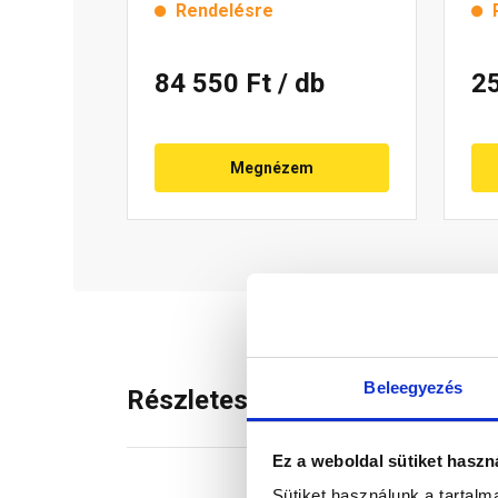
Rendelésre
84 550 Ft
/ db
2
Megnézem
Beleegyezés
Részletes leírás
Ez a weboldal sütiket haszn
Sütiket használunk a tartal