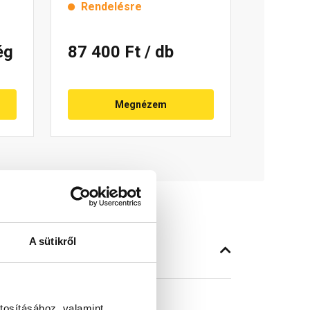
Rendelésre
ég
87 400 Ft
/ db
Megnézem
A sütikről
tosításához, valamint