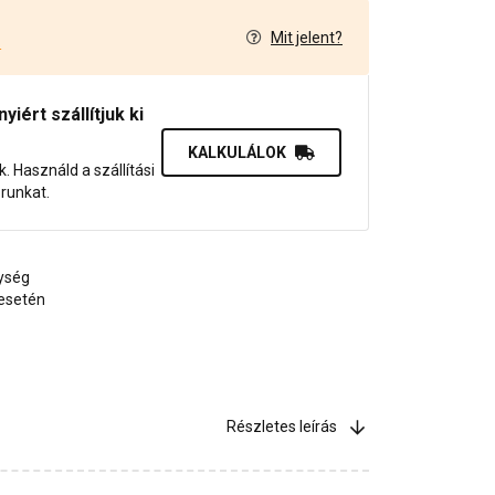
Mit jelent?
4
iért szállítjuk ki
KALKULÁLOK
uk. Használd a szállítási
orunkat.
ység
esetén
Részletes leírás