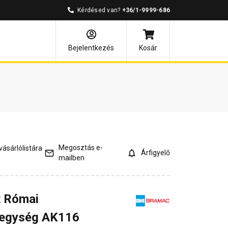
Kérdésed van?
+36/1-9999-686
és válaszok
Kapcsolódó cikkek
Bejelentkezés
Kosár
Megosztás e-
ásárlólistára
Árfigyelő
mailben
t Római
 egység AK116