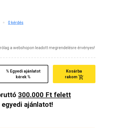
0 kérdés
zárólag a webshopon leadott megrendelésre érvényes!
% Egyedi ajánlatot
Kosárba
kérek %
rakom
bruttó
300.000 Ft felett
 egyedi ajánlatot!