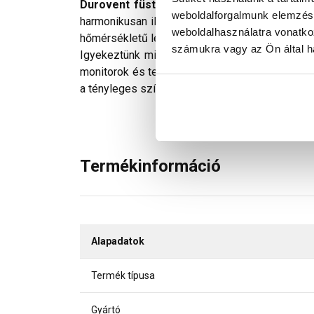
Durovent füstgázkivezető egység
Római cs
weboldalforgalmunk elemzésé
harmonikusan illeszkedik a fedésképébe. Egy
weboldalhasználatra vonatko
hőmérsékletű lehet! Elemei: műanyag alapcseré
számukra vagy az Ön által ha
Igyekeztünk minden technikailag lehetséges mó
monitorok és telefonok kijelzőin megjelenő szí
a tényleges színektől.
Termékinformáció
Alapadatok
Termék típusa
Gyártó