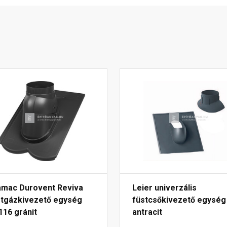
amac Durovent Reviva
Leier univerzális
stgázkivezető egység
füstcsőkivezető egység
116 gránit
antracit