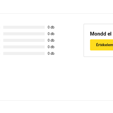
g
0 db
Mondd el 
g
0 db
g
0 db
Értékele
g
0 db
g
0 db