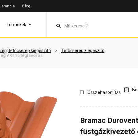
Garancia
Blog
leírás
Termékinformáció
Vásárlói vélemények
Kérdések 
Termékek
rép, tetőcserép kiegészítő
Tetőcserép kiegészítő
ség AK116 téglavörös
Bev
Összehasonlítás
Bramac Duroven
füstgázkivezető