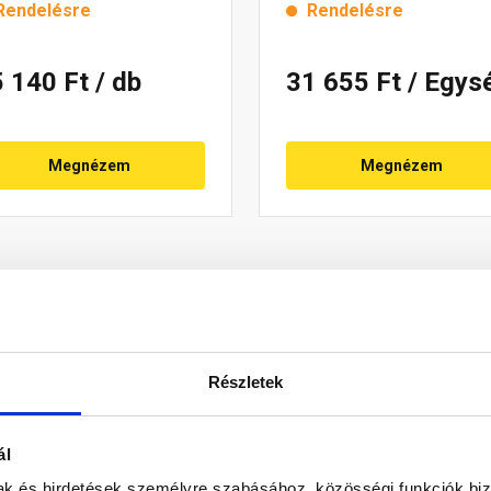
Rendelésre
Rendelésre
5 140 Ft
/ db
31 655 Ft
/ Egys
Megnézem
Megnézem
Részletek
ál
mak és hirdetések személyre szabásához, közösségi funkciók biz