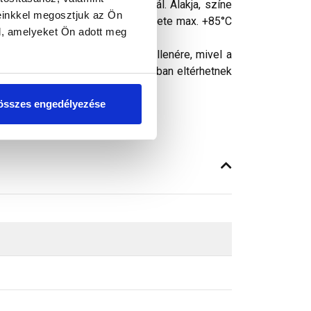
tonságos átvezetésére szolgál. Alakja, színe
einkkel megosztjuk az Ön
eihez. A kéménycső külső felülete max. +85°C
l, amelyeket Ön adott meg
ósághű megjelenítését. Ennek ellenére, mivel a
peken látható színek árnyalataikban eltérhetnek
összes engedélyezése