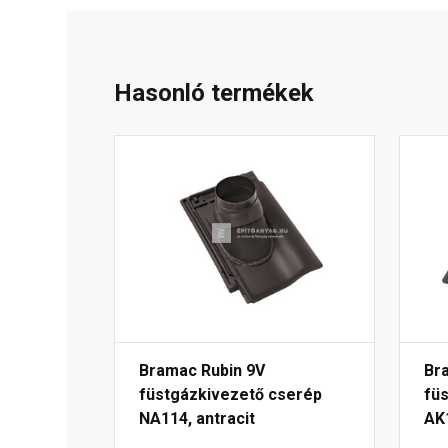
Hasonló termékek
Bramac Rubin 9V
Br
füstgázkivezető cserép
fü
NA114, antracit
AK