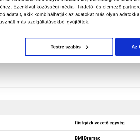
erepekhez. Gázfűtésű kazánok kettős falú kéménycsövének biz
hez. Ezenkívül közösségi média-, hirdető- és elemező partner
formán felhasználható a különböző gázkazán gyártók gázkémény
zó adatait, akik kombinálhatják az adatokat más olyan adatokka
p és füstgázkivezető feltét.
sznált más szolgáltatásokból gyűjtöttek.
don biztosítani a termékeink színének a lehető leginkább val
nek a legtöbb esetben nem tükrözik 100%-ban a valóságot, a ké
Testre szabás
Az 
füstgázkivezető egység
BMI Bramac