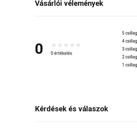
Vásárlói vélemények
5 csilla
4 csilla
0
3 csilla
0 értékelés
2 csilla
1 csilla
Kérdések és válaszok