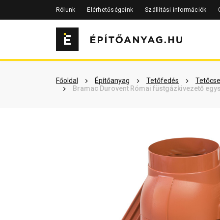
Rólunk
Elérhetőségeink
Szállítási információk
Szükséged lehet rá
Részletes 
Főoldal
Építőanyag
Tetőfedés
Tetőcse
Bramac Durovent Római füstgázkivezető egy