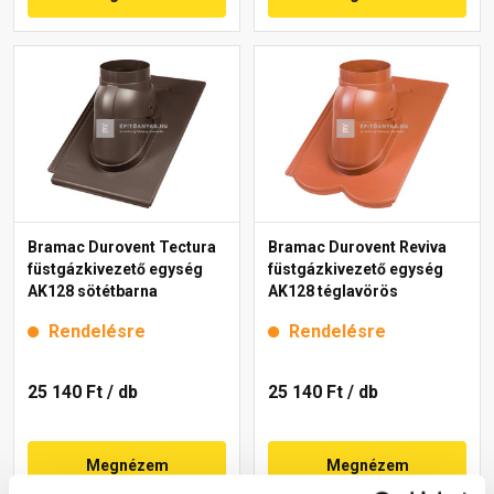
Bramac Durovent Tectura
Bramac Durovent Reviva
füstgázkivezető egység
füstgázkivezető egység
AK128 sötétbarna
AK128 téglavörös
Rendelésre
Rendelésre
25 140 Ft
/ db
25 140 Ft
/ db
Megnézem
Megnézem