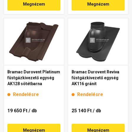
Megnézem
Megnézem
Bramac Durovent Platinum
Bramac Durovent Reviva
füstgázkivezető egység
füstgázkivezető egység
AK128 sötétbarna
AK116 gránit
Rendelésre
Rendelésre
19 650 Ft
/ db
25 140 Ft
/ db
Megnézem
Megnézem