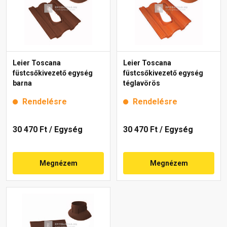
Leier Toscana
Leier Toscana
füstcsőkivezető egység
füstcsőkivezető egység
barna
téglavörös
Rendelésre
Rendelésre
30 470 Ft
/ Egység
30 470 Ft
/ Egység
Megnézem
Megnézem