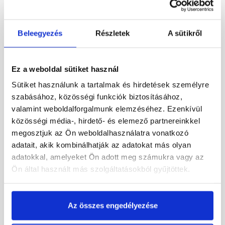
Beleegyezés
Részletek
A sütikről
Ez a weboldal sütiket használ
Sütiket használunk a tartalmak és hirdetések személyre
szabásához, közösségi funkciók biztosításához,
Bramac Rubin 9V
Bramac Durovent Platinum
valamint weboldalforgalmunk elemzéséhez. Ezenkívül
füstgázkivezető cserép
füstgázkivezető egység
közösségi média-, hirdető- és elemező partnereinkkel
NA114, rézvörös
AK116 gránit
megosztjuk az Ön weboldalhasználatra vonatkozó
Rendelésre
Rendelésre
adatait, akik kombinálhatják az adatokat más olyan
adatokkal, amelyeket Ön adott meg számukra vagy az
84 550 Ft
/ db
19 650 Ft
/ db
Ön által használt más szolgáltatásokból gyűjtöttek.
Megnézem
Megnézem
Az összes engedélyezése