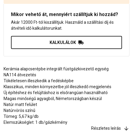
Mikor vehető át, mennyiért szállítjuk ki hozzád?
Akár 12000 Ft-tól kiszállítjuk. Használd a szállítási díj és
átvételi idő kalkulátorunkat.
KALKULÁLOK
Kerámia alapcserépbe integrált füstgázkivezető egység
NA114 átvezetés
Tökéletesen illeszkedik a fedésképbe
Klasszikus, minden környezetbe jól illeszkedő megjelenés
Új építéshez és felújításhoz is elsőrangúan használható
Magas minőségű agyagból, Németországban készül
Natúr matt felület
Natúrvörös színű
Tömeg: 5,67 kg/db
Elemszükséglet: 1 db/gázkémény
Részletes leírás