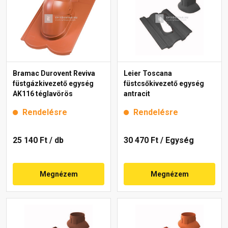
Bramac Durovent Reviva
Leier Toscana
füstgázkivezető egység
füstcsőkivezető egység
AK116 téglavörös
antracit
Rendelésre
Rendelésre
25 140 Ft
/ db
30 470 Ft
/ Egység
Megnézem
Megnézem