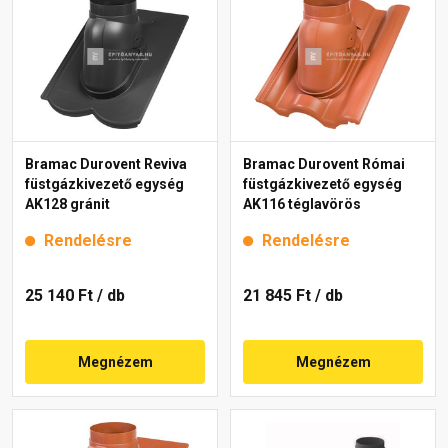
Bramac Durovent Reviva
Bramac Durovent Római
füstgázkivezető egység
füstgázkivezető egység
AK128 gránit
AK116 téglavörös
Rendelésre
Rendelésre
25 140 Ft
/ db
21 845 Ft
/ db
Megnézem
Megnézem