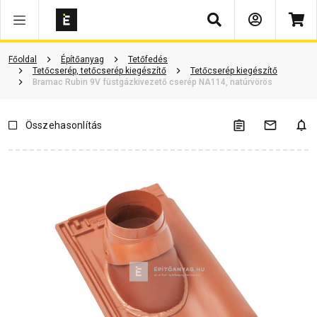
Keresés
Vásárlói vélemények
Kérdések és válaszok
Kapcsolódó cikkek
Főoldal
Építőanyag
Tetőfedés
Tetőcserép, tetőcserép kiegészítő
Tetőcserép kiegészítő
Bramac Rubin 9V füstgázkivezető cserép NA114, natúrvörös
Összehasonlítás