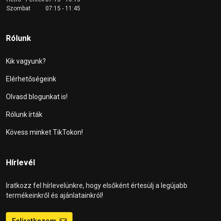
Szombat
07:15 - 11:45
Rólunk
Kik vagyunk?
Elérhetőségeink
Olvasd blogunkat is!
Rólunk írták
Kövess minket TikTokon!
Hírlevél
Iratkozz fel hírlevelünkre, hogy elsőként értesülj a legújabb
termékeinkről és ajánlatainkról!
Feliratkozom