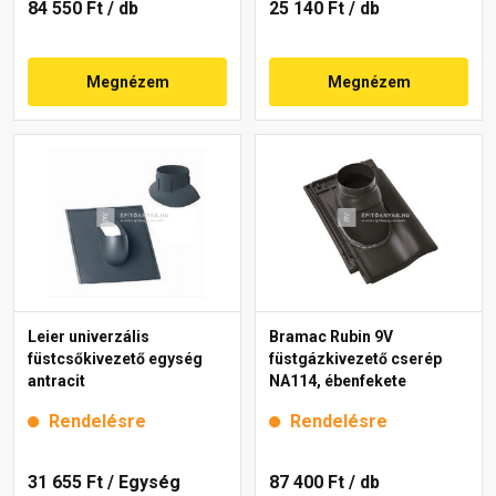
84 550 Ft
/ db
25 140 Ft
/ db
Megnézem
Megnézem
Leier univerzális
Bramac Rubin 9V
füstcsőkivezető egység
füstgázkivezető cserép
antracit
NA114, ébenfekete
Rendelésre
Rendelésre
31 655 Ft
/ Egység
87 400 Ft
/ db