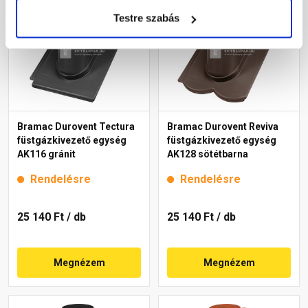
Testre szabás
Bramac Durovent Tectura
Bramac Durovent Reviva
füstgázkivezető egység
füstgázkivezető egység
AK116 gránit
AK128 sötétbarna
Rendelésre
Rendelésre
25 140 Ft
/ db
25 140 Ft
/ db
Megnézem
Megnézem