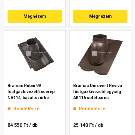
Megnézem
Megnézem
Bramac Rubin 9V
Bramac Durovent Reviva
füstgázkivezető cserép
füstgázkivezető egység
NA114, bazaltszürke
AK116 sötétbarna
Rendelésre
Rendelésre
84 550 Ft
/ db
25 140 Ft
/ db