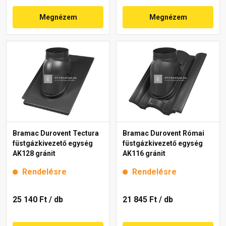
Megnézem
Megnézem
Bramac Durovent Tectura
Bramac Durovent Római
füstgázkivezető egység
füstgázkivezető egység
AK128 gránit
AK116 gránit
Rendelésre
Rendelésre
25 140 Ft
/ db
21 845 Ft
/ db