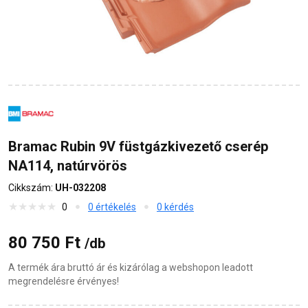
Bramac Rubin 9V füstgázkivezető cserép
NA114, natúrvörös
Cikkszám:
UH-032208
0
0 értékelés
0 kérdés
80 750 Ft
/db
A termék ára bruttó ár és kizárólag a webshopon leadott
megrendelésre érvényes!