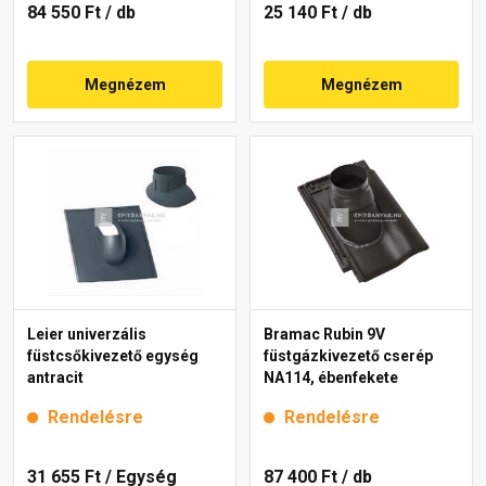
84 550 Ft
/ db
25 140 Ft
/ db
Megnézem
Megnézem
Leier univerzális
Bramac Rubin 9V
füstcsőkivezető egység
füstgázkivezető cserép
antracit
NA114, ébenfekete
Rendelésre
Rendelésre
31 655 Ft
/ Egység
87 400 Ft
/ db