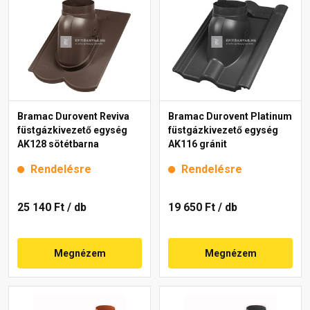
Bramac Durovent Reviva
Bramac Durovent Platinum
füstgázkivezető egység
füstgázkivezető egység
AK128 sötétbarna
AK116 gránit
Rendelésre
Rendelésre
25 140 Ft
/ db
19 650 Ft
/ db
Megnézem
Megnézem