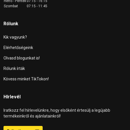
Hétfő - Péntek
07:15 - 16:15
Szombat
07:15 - 11:45
Rólunk
Kik vagyunk?
Elérhetőségeink
Olvasd blogunkat is!
Rólunk írták
Kövess minket TikTokon!
Hírlevél
Iratkozz fel hírlevelünkre, hogy elsőként értesülj a legújabb
termékeinkről és ajánlatainkról!