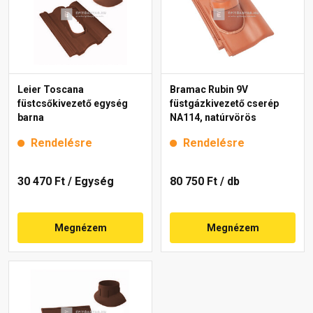
Leier Toscana
Bramac Rubin 9V
füstcsőkivezető egység
füstgázkivezető cserép
barna
NA114, natúrvörös
Rendelésre
Rendelésre
30 470 Ft
/ Egység
80 750 Ft
/ db
Megnézem
Megnézem