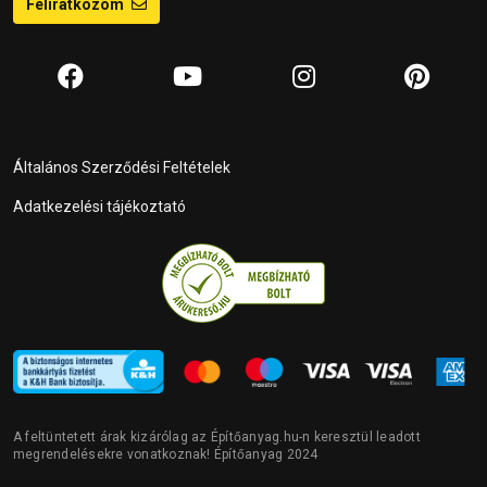
Feliratkozom
Általános Szerződési Feltételek
Adatkezelési tájékoztató
A feltüntetett árak kizárólag az Építőanyag.hu-n keresztül leadott
megrendelésekre vonatkoznak! Építőanyag 2024