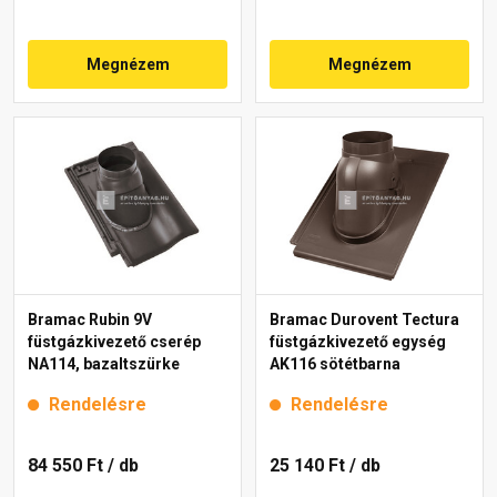
Megnézem
Megnézem
Bramac Rubin 9V
Bramac Durovent Tectura
füstgázkivezető cserép
füstgázkivezető egység
NA114, bazaltszürke
AK116 sötétbarna
Rendelésre
Rendelésre
84 550 Ft
/ db
25 140 Ft
/ db