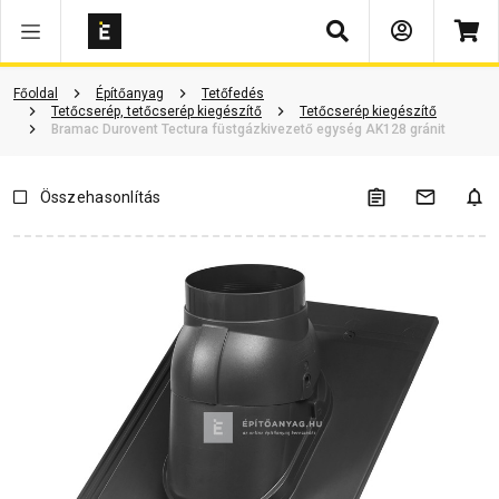
Keresés
Vásárlói vélemények
Kérdések és válaszok
Kapcsolódó cikkek
Főoldal
Építőanyag
Tetőfedés
Tetőcserép, tetőcserép kiegészítő
Tetőcserép kiegészítő
Bramac Durovent Tectura füstgázkivezető egység AK128 gránit
Összehasonlítás