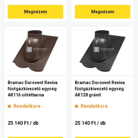
Megnézem
Megnézem
Bramac Durovent Reviva
Bramac Durovent Reviva
füstgázkivezető egység
füstgázkivezető egység
AK116 sötétbarna
AK128 gránit
Rendelésre
Rendelésre
25 140 Ft
/ db
25 140 Ft
/ db