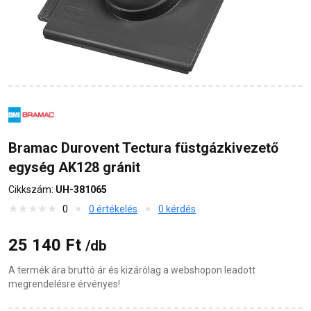
Bramac Durovent Tectura füstgázkivezető
egység AK128 gránit
Cikkszám:
UH-381065
0
0 értékelés
0 kérdés
25 140 Ft
/db
A termék ára bruttó ár és kizárólag a webshopon leadott
megrendelésre érvényes!