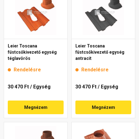
Leier Toscana
Leier Toscana
füstcsőkivezető egység
füstcsőkivezető egység
téglavörös
antracit
Rendelésre
Rendelésre
30 470 Ft
/ Egység
30 470 Ft
/ Egység
Megnézem
Megnézem