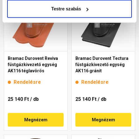
Testre szabás
Bramac Durovent Reviva
Bramac Durovent Tectura
füstgázkivezető egység
füstgázkivezető egység
AK116 téglavörös
AK116 gránit
Rendelésre
Rendelésre
25 140 Ft
/ db
25 140 Ft
/ db
Megnézem
Megnézem