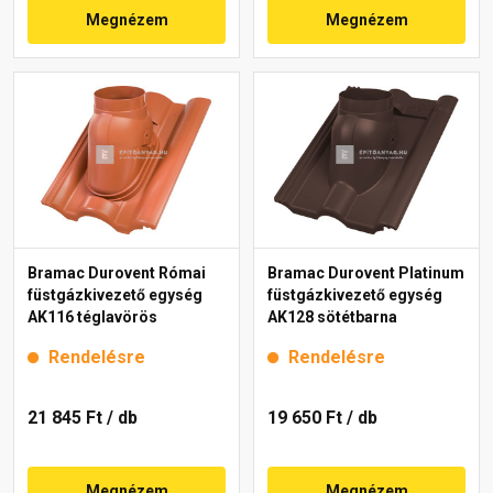
Megnézem
Megnézem
Bramac Durovent Római
Bramac Durovent Platinum
füstgázkivezető egység
füstgázkivezető egység
AK116 téglavörös
AK128 sötétbarna
Rendelésre
Rendelésre
21 845 Ft
/ db
19 650 Ft
/ db
Megnézem
Megnézem