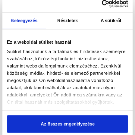
Beleegyezés
Részletek
A sütikről
Ez a weboldal sütiket használ
Sütiket használunk a tartalmak és hirdetések személyre
szabásához, közösségi funkciók biztosításához,
Bramac Rubin 9V
Bramac Durovent Tectura
valamint weboldalforgalmunk elemzéséhez. Ezenkívül
füstgázkivezető cserép
füstgázkivezető egység
közösségi média-, hirdető- és elemező partnereinkkel
NA114, rézvörös
AK128 sötétbarna
megosztjuk az Ön weboldalhasználatra vonatkozó
Rendelésre
Rendelésre
adatait, akik kombinálhatják az adatokat más olyan
adatokkal, amelyeket Ön adott meg számukra vagy az
Ön által használt más szolgáltatásokból gyűjtöttek.
84 550 Ft
/ db
25 140 Ft
/ db
Megnézem
Megnézem
Az összes engedélyezése