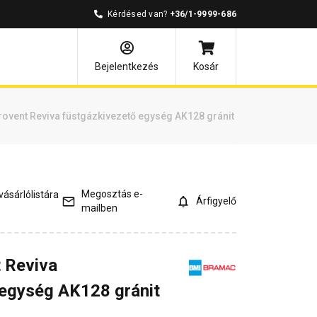
Kérdésed van?
+36/1-9999-686
és válaszok
Kapcsolódó cikkek
Bejelentkezés
Kosár
ovent Reviva füstgázkivezető egység AK128 gránit
Megosztás e-
ásárlólistára
Árfigyelő
mailben
 Reviva
 egység AK128 gránit