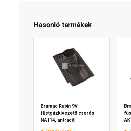
Hasonló termékek
Bramac Rubin 9V
Br
füstgázkivezető cserép
fü
NA114, antracit
AK