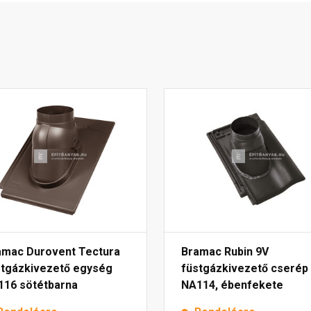
amac Durovent Tectura
Bramac Rubin 9V
stgázkivezető egység
füstgázkivezető cserép
116 sötétbarna
NA114, ébenfekete