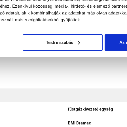
hez. Ezenkívül közösségi média-, hirdető- és elemező partner
e. Egyformán felhasználható a különböző gázkazán gyártók gáz
zó adatait, akik kombinálhatják az adatokat más olyan adatokka
pcserép és füstgázkivezető feltét.
sznált más szolgáltatásokból gyűjtöttek.
don biztosítani a termékeink színének a lehető leginkább val
nek a legtöbb esetben nem tükrözik 100%-ban a valóságot, a ké
Testre szabás
Az 
füstgázkivezető egység
BMI Bramac