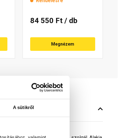
Rendelésre
84 550 Ft
/ db
Megnézem
A sütikről
tosításához, valamint
nek biztonságos átvezetésére szolgál. Alakja,