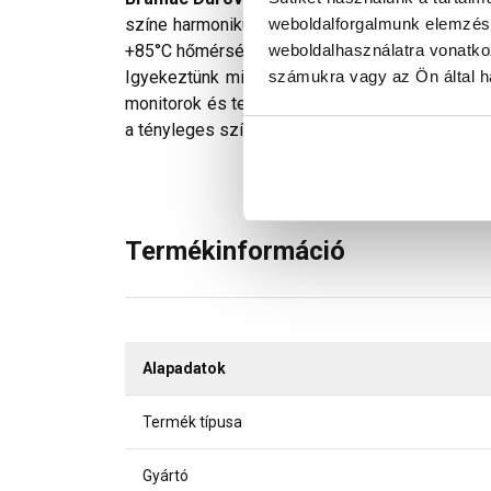
weboldalforgalmunk elemzésé
színe harmonikusan illeszkedik a fedésképéb
weboldalhasználatra vonatko
+85°C hőmérsékletű lehet! Elemei: műanyag ala
számukra vagy az Ön által ha
Igyekeztünk minden technikailag lehetséges mó
monitorok és telefonok kijelzőin megjelenő szí
a tényleges színektől.
Termékinformáció
Alapadatok
Termék típusa
Gyártó