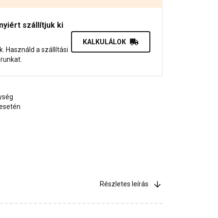
iért szállítjuk ki
KALKULÁLOK
uk. Használd a szállítási
orunkat.
ység
 esetén
Részletes leírás