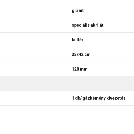
gránit
speciális akrilát
kültér
33x42 cm
128 mm
1 db/ gázkémény kivezetés