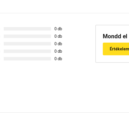
g
0 db
Mondd el 
g
0 db
g
0 db
Értékele
g
0 db
g
0 db