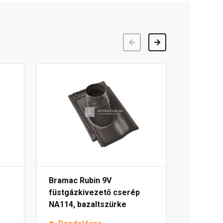
Előző
Következő
Bramac Rubin 9V
füstgázkivezető cserép
NA114, bazaltszürke