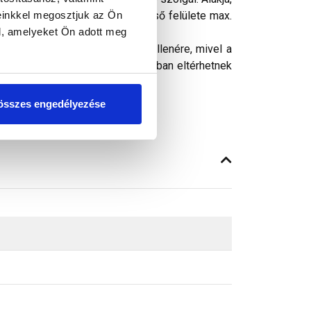
einkkel megosztjuk az Ön
kéményeihez. A kéménycső külső felülete max.
l, amelyeket Ön adott meg
ósághű megjelenítését. Ennek ellenére, mivel a
peken látható színek árnyalataikban eltérhetnek
összes engedélyezése