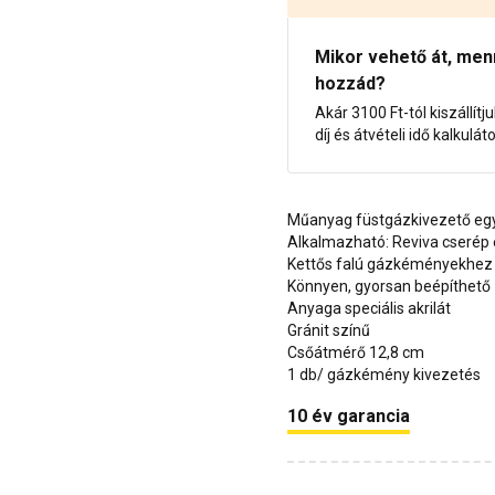
Mikor vehető át, menny
hozzád?
Akár 3100 Ft-tól kiszállítj
díj és átvételi idő kalkulát
Műanyag füstgázkivezető eg
Alkalmazható: Reviva cserép
Kettős falú gázkéményekhez
Könnyen, gyorsan beépíthető
Anyaga speciális akrilát
Gránit színű
Csőátmérő 12,8 cm
1 db/ gázkémény kivezetés
10 év garancia