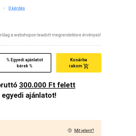
0 kérdés
zárólag a webshopon leadott megrendelésre érvényes!
% Egyedi ajánlatot
Kosárba
kérek %
rakom
bruttó
300.000 Ft felett
 egyedi ajánlatot!
Mit jelent?
1