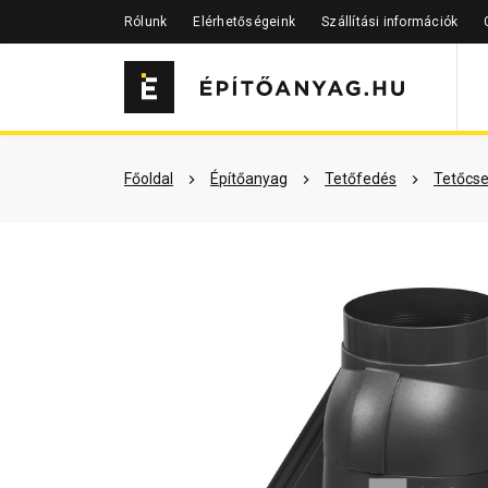
Rólunk
Elérhetőségeink
Szállítási információk
Szükséged lehet rá
Részletes 
Főoldal
Építőanyag
Tetőfedés
Tetőcse