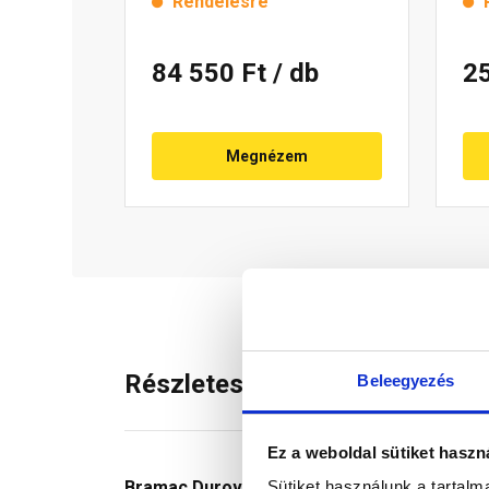
Rendelésre
84 550 Ft
/ db
2
Megnézem
Részletes leírás
Beleegyezés
Ez a weboldal sütiket haszn
Sütiket használunk a tartal
Bramac Durovent füstgázkivezető egység