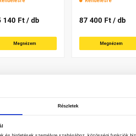
Rendelésre
Rendelésre
5 140 Ft
/ db
87 400 Ft
/ db
Megnézem
Megnézem
Részletek
ál
mak és hirdetések személyre szabásához, közösségi funkciók biz
Reviva cserepekhez. Gázfűtésű kazánok kettős falú kéménycsövé