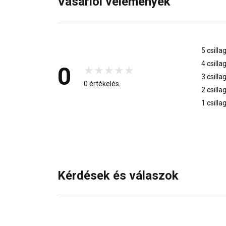
Vásárlói vélemények
5 csilla
4 csilla
0
3 csilla
0 értékelés
2 csilla
1 csilla
Kérdések és válaszok