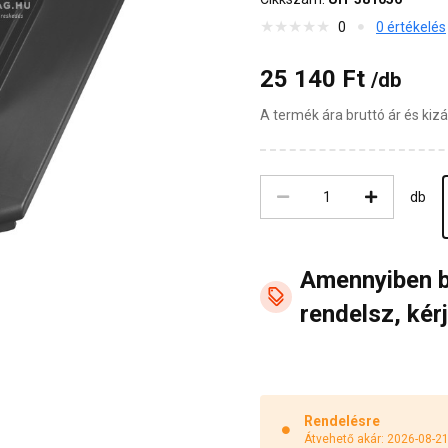
0
0 értékelés
25 140 Ft
/db
A termék ára bruttó ár és ki
db
Amennyiben 
rendelsz, kérj
Rendelésre
Átvehető akár: 2026-08-2