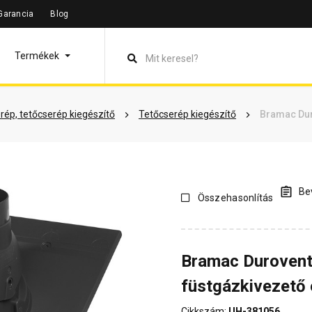
Garancia
Blog
leírás
Termékinformáció
Vásárlói vélemények
Kérdések 
Termékek
rép, tetőcserép kiegészítő
Tetőcserép kiegészítő
Bramac Dur
Bev
Összehasonlítás
Bramac Durovent
füstgázkivezető
Cikkszám:
UH-381056