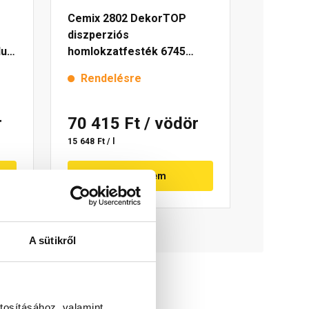
Cemix 2802 DekorTOP
diszperziós
lue
homlokzatfesték 6745
intense 15 l
Rendelésre
r
70 415 Ft
/ vödör
15 648 Ft / l
Megnézem
A sütikről
tosításához, valamint