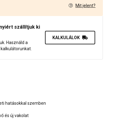
Mit jelent?
7
iért szállítjuk ki
KALKULÁLOK
juk. Használd a
dő kalkulátorunkat.
zeti hatásokkal szemben
 és új vakolat