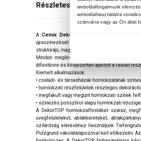
Részletes leírás
weboldalforgalmunk elemzésé
weboldalhasználatra vonatko
számukra vagy az Ön által ha
A
Cemix DekorTOP
műgyanta kötőanyagú ho
újraszínezését. A DekorTOP a legtöbb lakossági
struktúrájú, magas esztétikai igényeknek is megf
Minden meglévő és új, ásványi és műgyanta k
átfestésre és kifejezetten ajánlott a felület ré
Kiemelt alkalmazások:
• családi- és társasházak homlokzatának színez
• homlokzati részfelületek részleges dekoráció
• megfakult vagy megunt homlokzati színek felf
• színezés polisztirol alapú homlokzati hőszig
A DekorTOP homlokzatfestéket száraz, megfel
üvegfelületeket, ablakkereteket, ablakpárká
szilárdság eléréséhez használjunk Tiefengrund
Putzgrund vakolatalapozóval kell előkezelni. A
Feldolgozás: A DekorTOP felhasználásra kész 