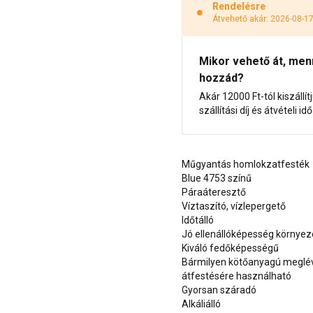
Rendelésre
Átvehető akár: 2026-08-1
Mikor vehető át, menny
hozzád?
Akár 12000 Ft-tól kiszállít
szállítási díj és átvételi i
Műgyantás homlokzatfesték
Blue 4753 színű
Páraáteresztő
Víztaszító, vízlepergető
Időtálló
Jó ellenállóképesség környe
Kiváló fedőképességű
Bármilyen kötőanyagú meglévő
átfestésére használható
Gyorsan száradó
Alkáliálló