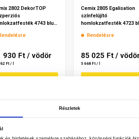
mix 2802 DekorTOP
Cemix 2805 Egalisation
szperziós
színfelújító
mlokzatfesték 4743 blue
homlokzatfesték 4723 b
l
15 l
Rendelésre
Rendelésre
1 930 Ft
/ vödör
85 025 Ft
/ vödö
62 Ft / l
5 668 Ft / l
Megnézem
Megnézem
Részletek
ál
mak és hirdetések személyre szabásához, közösségi funkciók biz