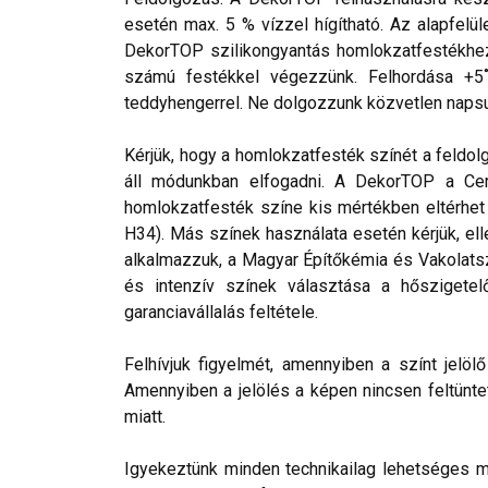
esetén max. 5 % vízzel hígítható. Az alapfelül
DekorTOP szilikongyantás homlokzatfestékhez 
számú festékkel végezzünk. Felhordása +5˚C 
teddyhengerrel. Ne dolgozzunk közvetlen napsug
Kérjük, hogy a homlokzatfesték színét a feldol
áll módunkban elfogadni. A DekorTOP a Cemi
homlokzatfesték színe kis mértékben eltérhet a
H34). Más színek használata esetén kérjük, el
alkalmazzuk, a Magyar Építőkémia és Vakolats
és intenzív színek választása a hőszigetel
garanciavállalás feltétele.
Felhívjuk figyelmét, amennyiben a színt jelö
Amennyiben a jelölés a képen nincsen feltüntet
miatt.
Igyekeztünk minden technikailag lehetséges mó