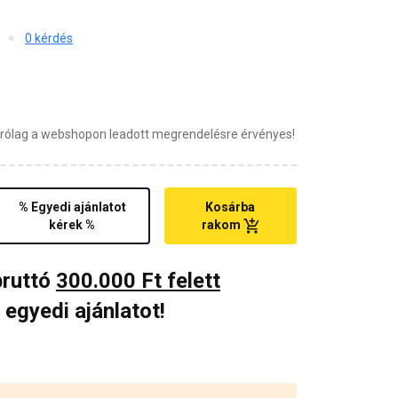
0 kérdés
zárólag a webshopon leadott megrendelésre érvényes!
% Egyedi ajánlatot
Kosárba
kérek %
rakom
bruttó
300.000 Ft felett
 egyedi ajánlatot!