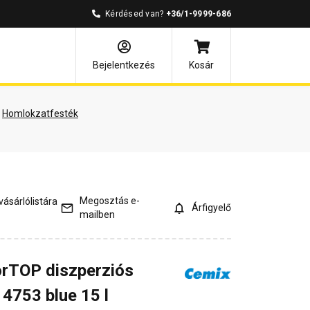
Kérdésed van?
+36/1-9999-686
mények
Kérdések és válaszok
Bejelentkezés
Kosár
Homlokzatfesték
Megosztás e-
ásárlólistára
Árfigyelő
mailben
rTOP diszperziós
4753 blue 15 l