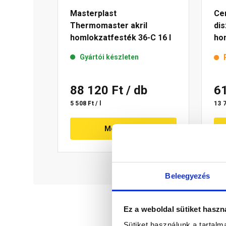
Masterplast
Ce
Thermomaster akril
di
homlokzatfesték 36-C 16 l
ho
15 
Gyártói készleten
88 120 Ft
/ db
6
5 508 Ft / l
13 7
Megnézem
Beleegyezés
Ez a weboldal sütiket haszn
Sütiket használunk a tartal