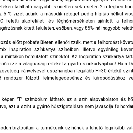
eteken található nagyobb színeltérések esetén 2 rétegben hord
5 % vizet adunk, a második réteget pedig hígítás nélkül vissz
feletti alapfelület- és léghőmérsékleten ajánlott, a felho
árzásnak kitett felületen, esőben, vagy 85%-nál nagyobb relatív
gozás előtt próbafelületen ellenőrizzék, mert a felhordást köve
x Inspiration színkártya színeiben, illetve egyénileg keve
 mintákon bemutatott színektől. Az Inspiration színkártya tar
lenőrizze a világossági értéket a gyártó színkártyájában! Ha a
zövetség irányelvével összhangban legalább H=30 értékű színt 
ő rendszer túlzott felmelegedéséhez és károsodásához vez
lő képen "T" szimbólum látható, az a szín alapvakolaton és hő
ve, azt a színt a gyártó hőszigetelésre nem javasolja felhorda
don biztosítani a termékeink színének a lehető leginkább val