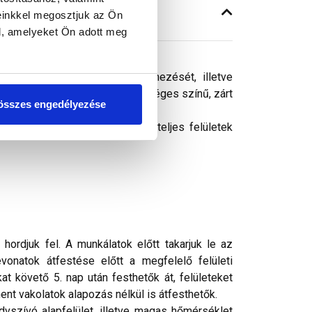
einkkel megosztjuk az Ön
l, amelyeket Ön adott meg
gy homlokzati felületek színezését, illetve
észített bevonat időtálló, egységes színű, zárt
összes engedélyezése
. Gazdaságosan alkalmazható teljes felületek
rdjuk fel. A munkálatok előtt takarjuk le az
vonatok átfestése előtt a megfelelő felületi
t követő 5. nap után festhetők át, felületeket
nt vakolatok alapozás nélkül is átfesthetők.
vszívó alapfelület, illetve magas hőmérséklet