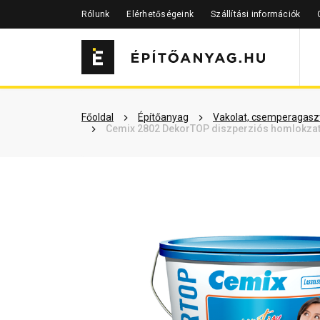
Rólunk
Elérhetőségeink
Szállítási információk
Szükséged lehet rá
Részletes 
Főoldal
Építőanyag
Vakolat, csemperagaszt
Cemix 2802 DekorTOP diszperziós homlokzatf