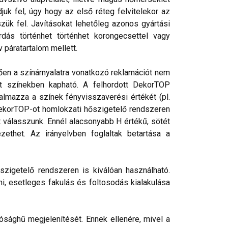
juk fel, úgy hogy az első réteg felvitelekor az
ük fel. Javításokat lehetőleg azonos gyártási
rdás történhet történhet korongecsettel vagy
 páratartalom mellett.
tően a színárnyalatra vonatkozó reklamációt nem
rt színekben kapható. A felhordott DekorTOP
talmazza a színek fényvisszaverési értékét (pl.
 DekorTOP-ot homlokzati hőszigetelő rendszeren
válasszunk. Ennél alacsonyabb H értékű, sötét
ethet. Az irányelvben foglaltak betartása a
szigetelő rendszeren is kiválóan használható.
ni, esetleges fakulás és foltosodás kialakulása
ósághű megjelenítését. Ennek ellenére, mivel a