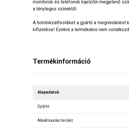
monitorok és telefonok kijelzőin megjelenő szí
a tényleges színektől.
A homlokzatfestéket a gyártó a megrendelést köv
kifizetése! Ezekre a termékekre nem vonatkozik 
Termékinformáció
Alapadatok
Gyártó
Alkalmazási terület