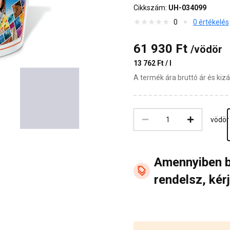
Cikkszám:
UH-034099
0
0 értékelés
61 930 Ft
/vödör
13 762 Ft / l
A termék ára bruttó ár és ki
vödör
Amennyiben 
rendelsz, kérj