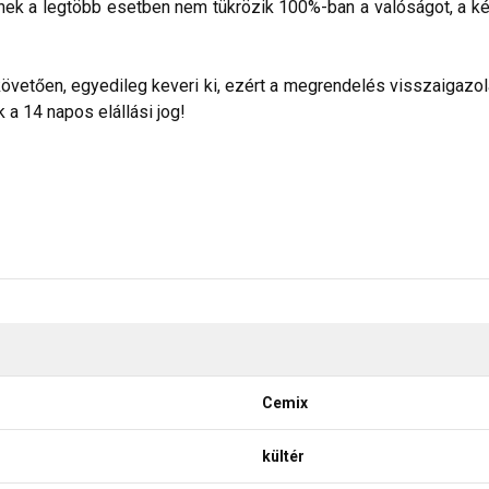
nek a legtöbb esetben nem tükrözik 100%-ban a valóságot, a ké
etően, egyedileg keveri ki, ezért a megrendelés visszaigazolása
a 14 napos elállási jog!
Cemix
kültér