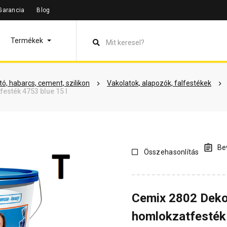
Garancia
Blog
leírás
Termékinformáció
Dokumentumok
Vásárlói véle
Termékek
ó, habarcs, cement, szilikon
Vakolatok, alapozók, falfestékek
esték 4753 blue 15 l
Bev
Összehasonlítás
Cemix 2802 Deko
homlokzatfesték 