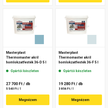
Masterplast
Masterplast
Thermomaster akril
Thermomaster akril
homlokzatfesték 36-D 5 l
homlokzatfesték 36-F 5 l
Gyártói készleten
Gyártói készleten
27 700 Ft
/ db
19 280 Ft
/ db
5 540 Ft / l
3 856 Ft / l
Megnézem
Megnézem