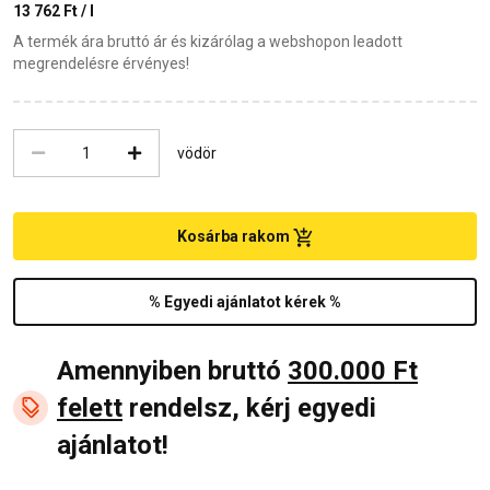
13 762 Ft / l
A termék ára bruttó ár és kizárólag a webshopon leadott
megrendelésre érvényes!
vödör
Kosárba rakom
% Egyedi ajánlatot kérek %
Amennyiben bruttó
300.000 Ft
felett
rendelsz, kérj egyedi
ajánlatot!