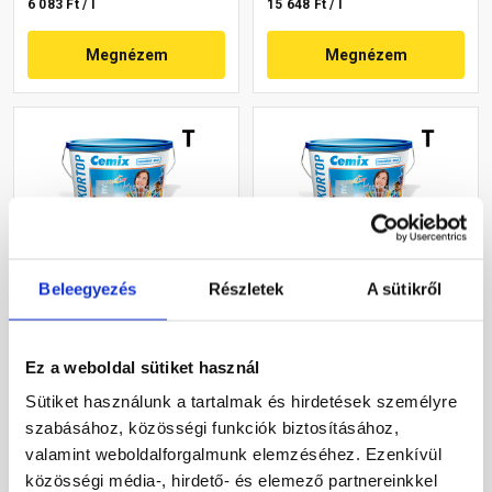
6 083 Ft / l
15 648 Ft / l
Megnézem
Megnézem
Beleegyezés
Részletek
A sütikről
Cemix 2802 DekorTOP
Cemix 2802 DekorTOP
diszperziós
diszperziós
homlokzatfesték 6739
homlokzatfesték 4745 blue
Ez a weboldal sütiket használ
intense 15 l
15 l
Rendelésre
Rendelésre
Sütiket használunk a tartalmak és hirdetések személyre
szabásához, közösségi funkciók biztosításához,
78 560 Ft
/ vödör
70 415 Ft
/ vödör
valamint weboldalforgalmunk elemzéséhez. Ezenkívül
17 458 Ft / l
15 648 Ft / l
közösségi média-, hirdető- és elemező partnereinkkel