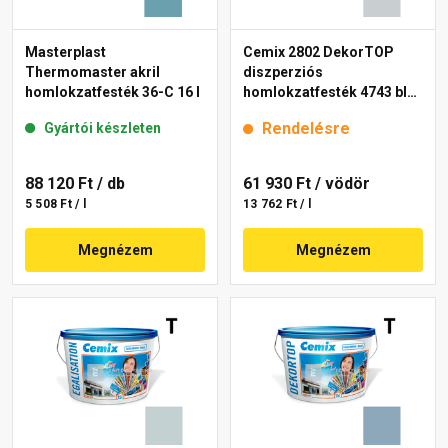
Masterplast
Cemix 2802 DekorTOP
Thermomaster akril
diszperziós
homlokzatfesték 36-C 16 l
homlokzatfesték 4743 blue
15 l
Rendelésre
Gyártói készleten
88 120 Ft
/ db
61 930 Ft
/ vödör
5 508 Ft / l
13 762 Ft / l
Megnézem
Megnézem