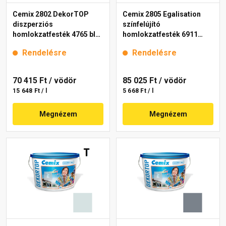
Cemix 2802 DekorTOP
Cemix 2805 Egalisation
diszperziós
színfelújító
homlokzatfesték 4765 blue
homlokzatfesték 6911
15 l
intense 15 l
Rendelésre
Rendelésre
70 415 Ft
/ vödör
85 025 Ft
/ vödör
15 648 Ft / l
5 668 Ft / l
Megnézem
Megnézem