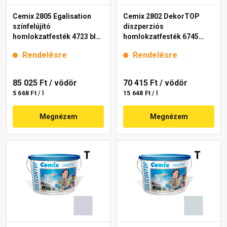
Cemix 2805 Egalisation
Cemix 2802 DekorTOP
színfelújító
diszperziós
homlokzatfesték 4723 blue
homlokzatfesték 6745
15 l
intense 15 l
Rendelésre
Rendelésre
85 025 Ft
/ vödör
70 415 Ft
/ vödör
5 668 Ft / l
15 648 Ft / l
Megnézem
Megnézem