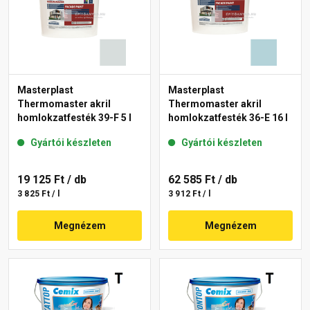
Masterplast
Masterplast
Thermomaster akril
Thermomaster akril
homlokzatfesték 39-F 5 l
homlokzatfesték 36-E 16 l
Gyártói készleten
Gyártói készleten
19 125 Ft
/ db
62 585 Ft
/ db
3 825 Ft / l
3 912 Ft / l
Megnézem
Megnézem