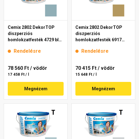
Cemix 2802 DekorTOP
Cemix 2802 DekorTOP
diszperziós
diszperziós
homlokzatfesték 4729 blue
homlokzatfesték 6917
15 l
intense 15 l
Rendelésre
Rendelésre
78 560 Ft
/ vödör
70 415 Ft
/ vödör
17 458 Ft / l
15 648 Ft / l
Megnézem
Megnézem