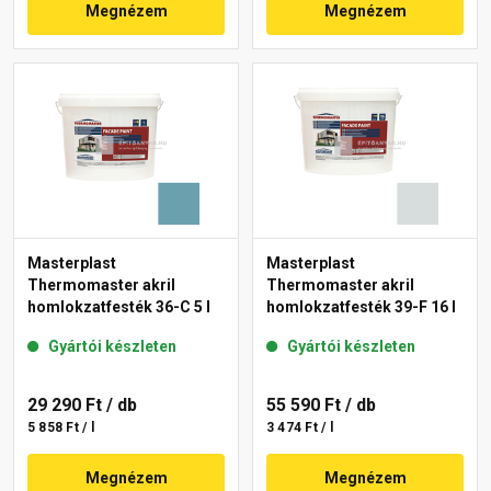
Megnézem
Megnézem
Masterplast
Masterplast
Thermomaster akril
Thermomaster akril
homlokzatfesték 36-C 5 l
homlokzatfesték 39-F 16 l
Gyártói készleten
Gyártói készleten
29 290 Ft
/ db
55 590 Ft
/ db
5 858 Ft / l
3 474 Ft / l
Megnézem
Megnézem