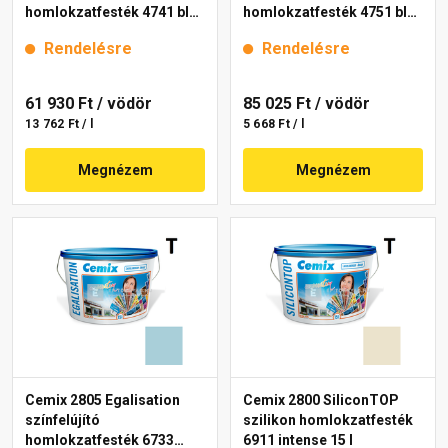
homlokzatfesték 4741 blue
homlokzatfesték 4751 blue
15 l
15 l
Rendelésre
Rendelésre
61 930 Ft
/ vödör
85 025 Ft
/ vödör
13 762 Ft / l
5 668 Ft / l
Megnézem
Megnézem
Cemix 2805 Egalisation
Cemix 2800 SiliconTOP
színfelújító
szilikon homlokzatfesték
homlokzatfesték 6733
6911 intense 15 l