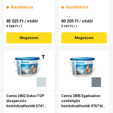
intense 15 l
Rendelésre
Rendelésre
85 025 Ft
/ vödör
80 205 Ft
/ vödör
5 668 Ft / l
5 347 Ft / l
Megnézem
Megnézem
Cemix 2802 DekorTOP
Cemix 2805 Egalisation
diszperziós
színfelújító
homlokzatfesték 6741
homlokzatfesték 4767 blue
intense 15 l
15 l