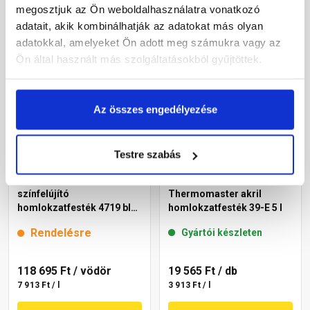
megosztjuk az Ön weboldalhasználatra vonatkozó
Megnézem
Megnézem
adatait, akik kombinálhatják az adatokat más olyan
adatokkal, amelyeket Ön adott meg számukra vagy az
Ön által használt más szolgáltatásokból gyűjtöttek.
Az összes engedélyezése
Testre szabás
Cemix 2805 Egalisation
Masterplast
színfelújító
Thermomaster akril
homlokzatfesték 4719 blue
homlokzatfesték 39-E 5 l
15 l
Rendelésre
Gyártói készleten
118 695 Ft
/ vödör
19 565 Ft
/ db
7 913 Ft / l
3 913 Ft / l