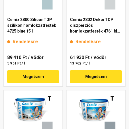
Cemix 2800 SiliconTOP
Cemix 2802 DekorTOP
szilikon homlokzatfesték
diszperziós
4725 blue 15 l
homlokzatfesték 4761 blue
15 l
Rendelésre
Rendelésre
89 410 Ft
/ vödör
61 930 Ft
/ vödör
5 961 Ft / l
13 762 Ft / l
Megnézem
Megnézem