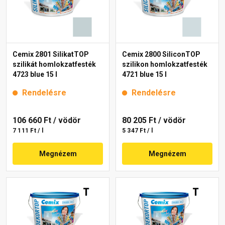
Cemix 2801 SilikatTOP
Cemix 2800 SiliconTOP
szilikát homlokzatfesték
szilikon homlokzatfesték
4723 blue 15 l
4721 blue 15 l
Rendelésre
Rendelésre
106 660 Ft
/ vödör
80 205 Ft
/ vödör
7 111 Ft / l
5 347 Ft / l
Megnézem
Megnézem