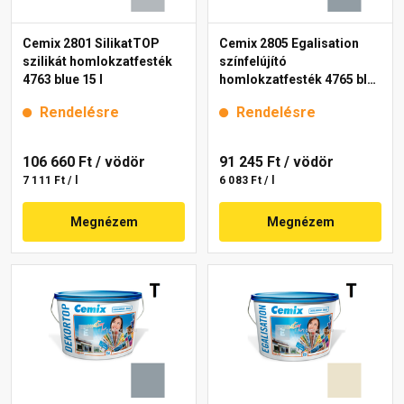
Cemix 2801 SilikatTOP
Cemix 2805 Egalisation
szilikát homlokzatfesték
színfelújító
4763 blue 15 l
homlokzatfesték 4765 blue
15 l
Rendelésre
Rendelésre
106 660 Ft
/ vödör
91 245 Ft
/ vödör
7 111 Ft / l
6 083 Ft / l
Megnézem
Megnézem