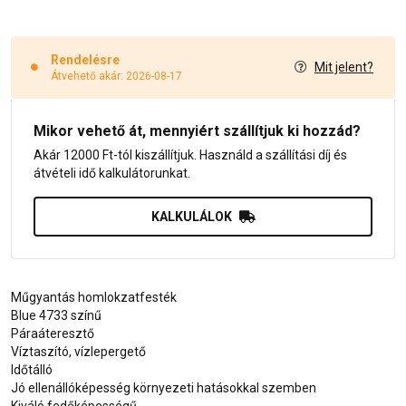
Rendelésre
Mit jelent?
Átvehető akár: 2026-08-17
Mikor vehető át, mennyiért szállítjuk ki hozzád?
Akár 12000 Ft-tól kiszállítjuk. Használd a szállítási díj és
átvételi idő kalkulátorunkat.
KALKULÁLOK
Műgyantás homlokzatfesték
Blue 4733 színű
Páraáteresztő
Víztaszító, vízlepergető
Időtálló
Jó ellenállóképesség környezeti hatásokkal szemben
Kiváló fedőképességű