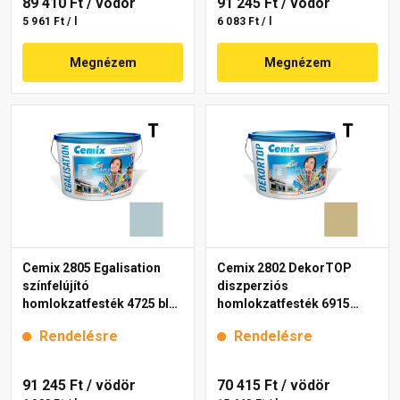
89 410 Ft
/ vödör
91 245 Ft
/ vödör
5 961 Ft / l
6 083 Ft / l
Megnézem
Megnézem
Cemix 2805 Egalisation
Cemix 2802 DekorTOP
színfelújító
diszperziós
homlokzatfesték 4725 blue
homlokzatfesték 6915
15 l
intense 15 l
Rendelésre
Rendelésre
91 245 Ft
/ vödör
70 415 Ft
/ vödör