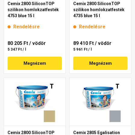
Cemix 2800 SiliconTOP
Cemix 2800 SiliconTOP
szilikon homlokzatfesték
szilikon homlokzatfesték
4753 blue 15 l
4735 blue 15 l
Rendelésre
Rendelésre
80 205 Ft
/ vödör
89 410 Ft
/ vödör
5 347 Ft / l
5 961 Ft / l
Megnézem
Megnézem
Cemix 2800 SiliconTOP
Cemix 2805 Egalisation