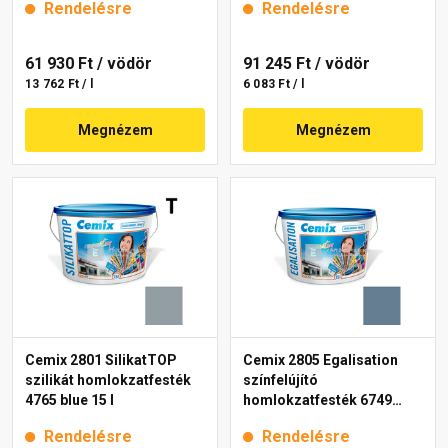
Rendelésre
Rendelésre
61 930 Ft
/ vödör
91 245 Ft
/ vödör
13 762 Ft / l
6 083 Ft / l
Megnézem
Megnézem
Cemix 2801 SilikatTOP
Cemix 2805 Egalisation
szilikát homlokzatfesték
színfelújító
4765 blue 15 l
homlokzatfesték 6749
intense 15 l
Rendelésre
Rendelésre