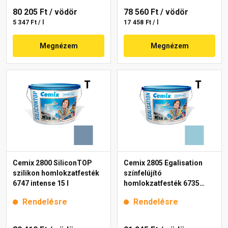
80 205 Ft
/ vödör
78 560 Ft
/ vödör
5 347 Ft / l
17 458 Ft / l
Megnézem
Megnézem
Cemix 2800 SiliconTOP
Cemix 2805 Egalisation
szilikon homlokzatfesték
színfelújító
6747 intense 15 l
homlokzatfesték 6735
intense 15 l
Rendelésre
Rendelésre