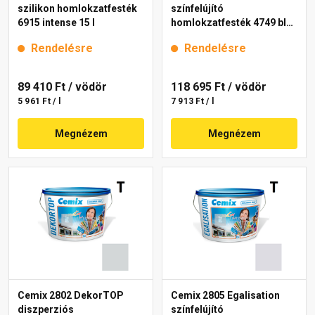
szilikon homlokzatfesték
színfelújító
6915 intense 15 l
homlokzatfesték 4749 blue
15 l
Rendelésre
Rendelésre
89 410 Ft
/ vödör
118 695 Ft
/ vödör
5 961 Ft / l
7 913 Ft / l
Megnézem
Megnézem
Cemix 2802 DekorTOP
Cemix 2805 Egalisation
diszperziós
színfelújító