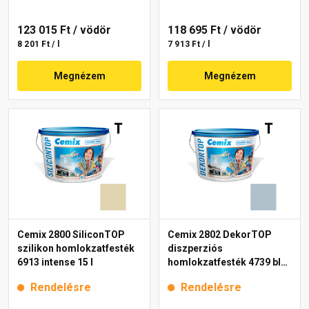
123 015 Ft
/ vödör
118 695 Ft
/ vödör
8 201 Ft / l
7 913 Ft / l
Megnézem
Megnézem
Cemix 2800 SiliconTOP
Cemix 2802 DekorTOP
szilikon homlokzatfesték
diszperziós
6913 intense 15 l
homlokzatfesték 4739 blue
15 l
Rendelésre
Rendelésre