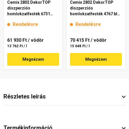
Cemix 2802 DekorTOP
Cemix 2802 DekorTOP
diszperziós
diszperziós
homlokzatfesték 6731
homlokzatfesték 4767 blue
intense 15 l
15 l
Rendelésre
Rendelésre
61 930 Ft
/ vödör
70 415 Ft
/ vödör
13 762 Ft / l
15 648 Ft / l
Megnézem
Megnézem
Részletes leírás
Termékinformáció