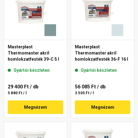
Masterplast
Masterplast
Thermomaster akril
Thermomaster akril
homlokzatfesték 39-C 5 l
homlokzatfesték 36-F 16 l
Gyártói készleten
Gyártói készleten
29 400 Ft
/ db
56 085 Ft
/ db
5 880 Ft / l
3 505 Ft / l
Megnézem
Megnézem