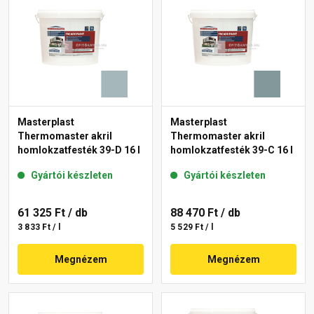
Masterplast
Masterplast
Thermomaster akril
Thermomaster akril
homlokzatfesték 39-D 16 l
homlokzatfesték 39-C 16 l
Gyártói készleten
Gyártói készleten
61 325 Ft
/ db
88 470 Ft
/ db
3 833 Ft / l
5 529 Ft / l
Megnézem
Megnézem