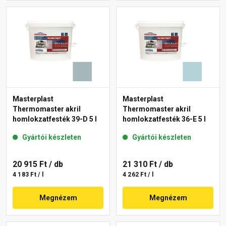
Masterplast
Masterplast
Thermomaster akril
Thermomaster akril
homlokzatfesték 39-D 5 l
homlokzatfesték 36-E 5 l
Gyártói készleten
Gyártói készleten
20 915 Ft
/ db
21 310 Ft
/ db
4 183 Ft / l
4 262 Ft / l
Megnézem
Megnézem