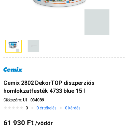
Cemix 2802 DekorTOP diszperziós
homlokzatfesték 4733 blue 15 l
Cikkszám:
UH-034089
0
0 értékelés
0 kérdés
61 930 Ft
/vödör