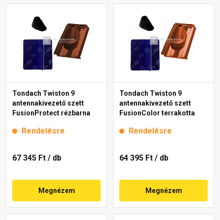
Tondach Twiston 9
Tondach Twiston 9
antennakivezető szett
antennakivezető szett
FusionProtect rézbarna
FusionColor terrakotta
Rendelésre
Rendelésre
67 345 Ft
/ db
64 395 Ft
/ db
Megnézem
Megnézem