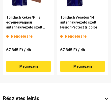
Tondach Kékes/Pilis
Tondach Veneton 14
egyenesvágású
antennakivezető szett
antennakivezető szett
FusionProtect tricolor
FusionProtect antik
Rendelésre
Rendelésre
67 345 Ft
/ db
67 345 Ft
/ db
Megnézem
Megnézem
Részletes leírás