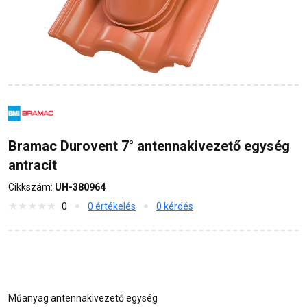
Bramac Durovent 7° antennakivezető egység
antracit
Cikkszám:
UH-380964
0
0 értékelés
0 kérdés
Műanyag antennakivezető egység