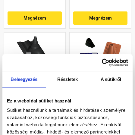
Megnézem
Megnézem
Beleegyezés
Részletek
A sütikről
Azzurro antennakivezető
Tondach Kékes/Pilis
egység antracit
egyenesvágású
antennakivezető szett
Ez a weboldal sütiket használ
Natur téglavörös
Sütiket használunk a tartalmak és hirdetések személyre
Rendelésre
Gyártói készleten
szabásához, közösségi funkciók biztosításához,
valamint weboldalforgalmunk elemzéséhez. Ezenkívül
18 990 Ft
/ db
64 395 Ft
/ db
közösségi média-, hirdető- és elemező partnereinkkel