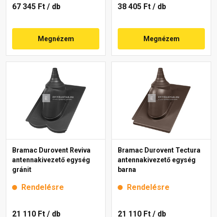
67 345 Ft
/ db
38 405 Ft
/ db
Megnézem
Megnézem
Bramac Durovent Reviva
Bramac Durovent Tectura
antennakivezető egység
antennakivezető egység
gránit
barna
Rendelésre
Rendelésre
21 110 Ft
/ db
21 110 Ft
/ db