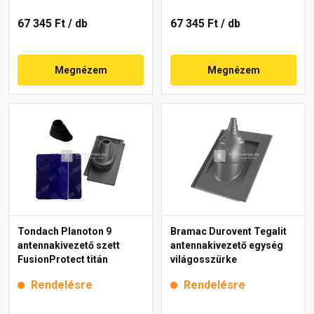
67 345 Ft
/ db
67 345 Ft
/ db
Megnézem
Megnézem
Tondach Planoton 9
Bramac Durovent Tegalit
antennakivezető szett
antennakivezető egység
FusionProtect titán
világosszürke
Rendelésre
Rendelésre