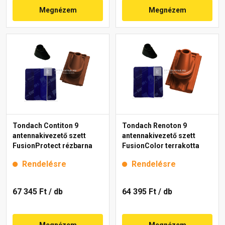
Megnézem
Megnézem
Tondach Contiton 9
Tondach Renoton 9
antennakivezető szett
antennakivezető szett
FusionProtect rézbarna
FusionColor terrakotta
Rendelésre
Rendelésre
67 345 Ft
/ db
64 395 Ft
/ db
Megnézem
Megnézem