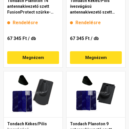
Tondach Planoton 14
Tondach Kékes/Pilis
antennakivezető szett
ívesvágású
FusionProtect szürke-
antennakivezető szett
fehér antik
FusionProtect antik
Rendelésre
Rendelésre
67 345 Ft
/ db
67 345 Ft
/ db
Megnézem
Megnézem
Tondach Kékes/Pilis
Tondach Planoton 9