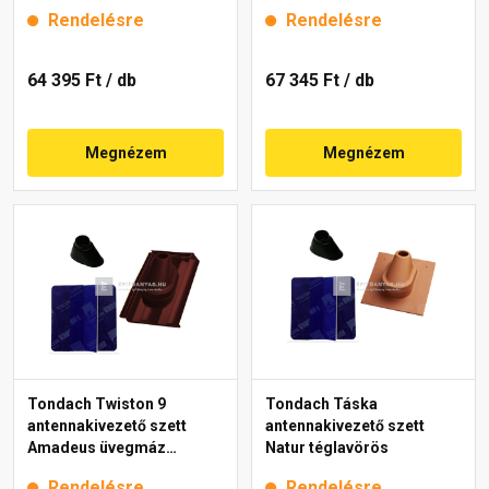
FusionProtect piros
Rendelésre
Rendelésre
64 395 Ft
/ db
67 345 Ft
/ db
Megnézem
Megnézem
Tondach Twiston 9
Tondach Táska
antennakivezető szett
antennakivezető szett
Amadeus üvegmáz
Natur téglavörös
borvörös
Rendelésre
Rendelésre