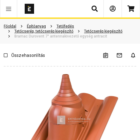
Keresés
Vásárlói vélemények
Kérdések és válaszok
Kapcsolódó cikkek
Főoldal
Építőanyag
Tetőfedés
Tetőcserép, tetőcserép kiegészítő
Tetőcserép kiegészítő
Bramac Durovent 7° antennakivezető egység antracit
Összehasonlítás