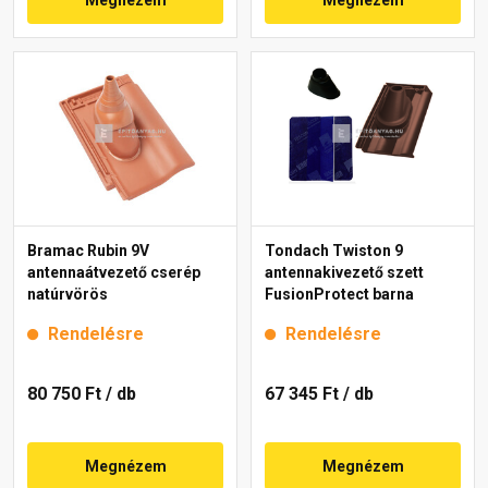
Bramac Rubin 9V
Tondach Twiston 9
antennaátvezető cserép
antennakivezető szett
natúrvörös
FusionProtect barna
Rendelésre
Rendelésre
80 750 Ft
/ db
67 345 Ft
/ db
Megnézem
Megnézem