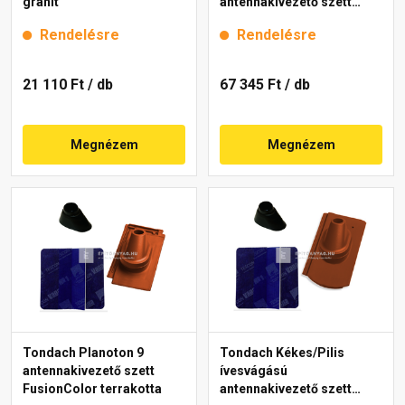
gránit
antennakivezető szett
FusionProtect sötétbarna
Rendelésre
Rendelésre
21 110 Ft
/ db
67 345 Ft
/ db
Megnézem
Megnézem
Tondach Planoton 9
Tondach Kékes/Pilis
antennakivezető szett
ívesvágású
FusionColor terrakotta
antennakivezető szett