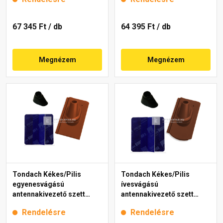
67 345 Ft
/ db
64 395 Ft
/ db
Megnézem
Megnézem
Tondach Kékes/Pilis
Tondach Kékes/Pilis
egyenesvágású
ívesvágású
antennakivezető szett
antennakivezető szett
FusionProtect piros
FusionProtect rézbarna
Rendelésre
Rendelésre