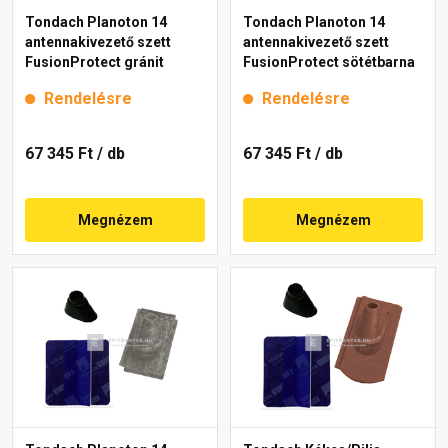
Tondach Planoton 14
Tondach Planoton 14
antennakivezető szett
antennakivezető szett
FusionProtect gránit
FusionProtect sötétbarna
Rendelésre
Rendelésre
67 345 Ft
/ db
67 345 Ft
/ db
Megnézem
Megnézem