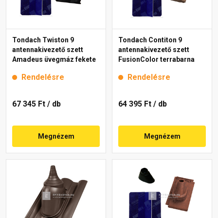
Tondach Twiston 9
Tondach Contiton 9
antennakivezető szett
antennakivezető szett
Amadeus üvegmáz fekete
FusionColor terrabarna
Rendelésre
Rendelésre
67 345 Ft
/ db
64 395 Ft
/ db
Megnézem
Megnézem