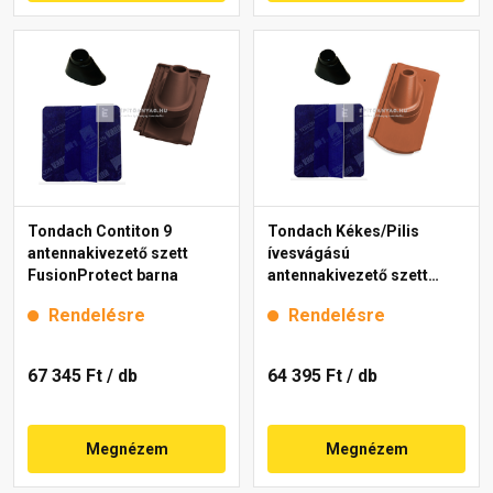
Tondach Contiton 9
Tondach Kékes/Pilis
antennakivezető szett
ívesvágású
FusionProtect barna
antennakivezető szett
Natur téglavörös
Rendelésre
Rendelésre
67 345 Ft
/ db
64 395 Ft
/ db
Megnézem
Megnézem