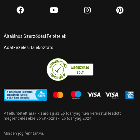
Általános Szerződési Feltételek
Adatkezelési tájékoztató
A feltüntetett árak kizárólag az Építőanyag.hu-n keresztül leadott
megrendelésekre vonatkoznak! Építőanyag 2024
Minden jog fenntartva.