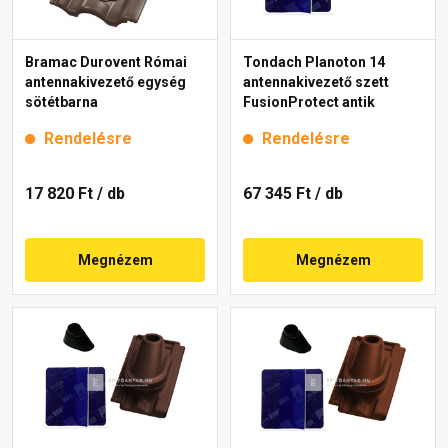
Bramac Durovent Római
Tondach Planoton 14
antennakivezető egység
antennakivezető szett
sötétbarna
FusionProtect antik
Rendelésre
Rendelésre
17 820 Ft
/ db
67 345 Ft
/ db
Megnézem
Megnézem