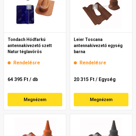
Tondach Hódfarkú
Leier Toscana
antennakivezető szett
antennakivezető egység
Natur téglavörös
barna
Rendelésre
Rendelésre
64 395 Ft
/ db
20 315 Ft
/ Egység
Megnézem
Megnézem