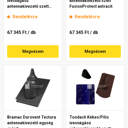
ívesvágású
antennakivezető szett
antennakivezető szett
FusionProtect antracit
FusionProtect antracit
Rendelésre
Rendelésre
67 345 Ft
/ db
67 345 Ft
/ db
Megnézem
Megnézem
Bramac Durovent Tectura
Tondach Kékes/Pilis
antennakivezető egység
ívesvágású