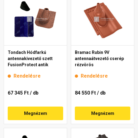
Tondach Hódfarkú
Bramac Rubin 9V
antennakivezető szett
antennaátvezető cserép
FusionProtect antik
rézvörös
Rendelésre
Rendelésre
67 345 Ft
/ db
84 550 Ft
/ db
Megnézem
Megnézem