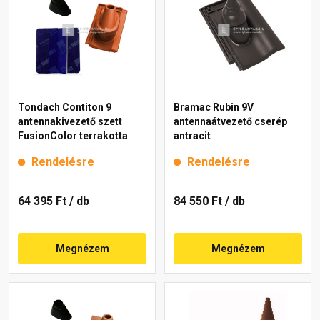
Tondach Contiton 9
Bramac Rubin 9V
antennakivezető szett
antennaátvezető cserép
FusionColor terrakotta
antracit
Rendelésre
Rendelésre
64 395 Ft
/ db
84 550 Ft
/ db
Megnézem
Megnézem