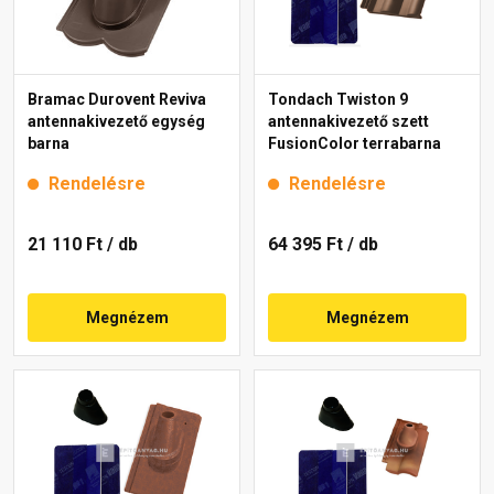
Bramac Durovent Reviva
Tondach Twiston 9
antennakivezető egység
antennakivezető szett
barna
FusionColor terrabarna
Rendelésre
Rendelésre
21 110 Ft
/ db
64 395 Ft
/ db
Megnézem
Megnézem