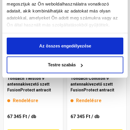
megosztjuk az Ön weboldalhasználatra vonatkozó
adatait, akik kombinálhatják az adatokat más olyan
Megnézem
Megnézem
adatokkal, amelyeket Ön adott meg számukra vagy az
Ön által használt más szolgáltatásokból gyűjtöttek.
Az összes engedélyezése
Testre szabás
Tondach Twiston 9
Tondach Contiton 9
antennakivezető szett
antennakivezető szett
FusionProtect antracit
FusionProtect antracit
Rendelésre
Rendelésre
67 345 Ft
/ db
67 345 Ft
/ db