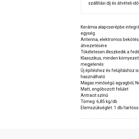
szállítási díj és átvételi i
Kerámia alapcserépbe integr
egység
Antenna, elektromos bekötés,
átvezetésére
Tökéletesen illeszkedik a fe
Klasszikus, minden környezetb
megjelenés
Új építéshez és felújításhoz i
használható
Magas minőségű agyagból, N
Matt, engóbozott felület
Antracit színű
Tömeg: 6,85 kg/db
Elemszükséglet: 1 db/tartóos