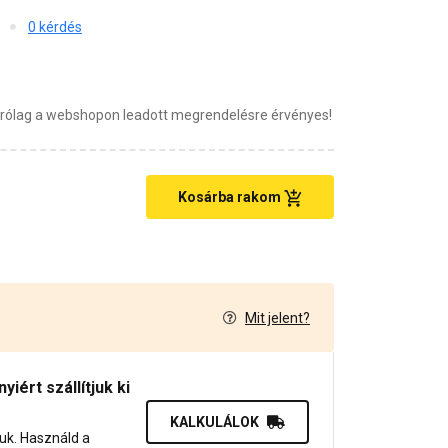
0 kérdés
zárólag a webshopon leadott megrendelésre érvényes!
Kosárba rakom
Mit jelent?
1
iért szállítjuk ki
KALKULÁLOK
juk. Használd a