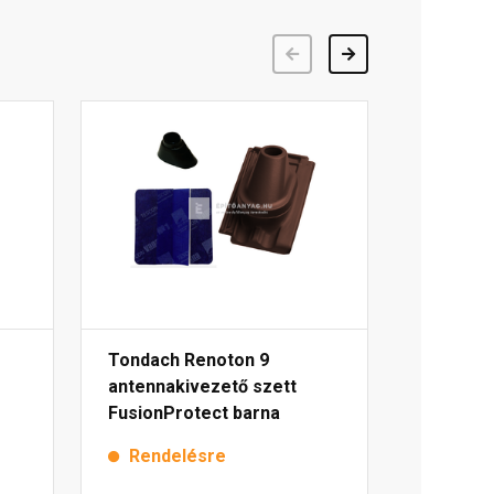
Előző
Következő
Tondach Renoton 9
antennakivezető szett
FusionProtect barna
Rendelésre