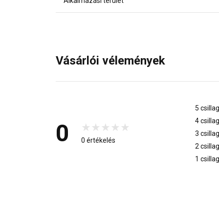
Alkalmazási terület
Vásárlói vélemények
5 csilla
4 csilla
0
3 csilla
0 értékelés
2 csilla
1 csilla