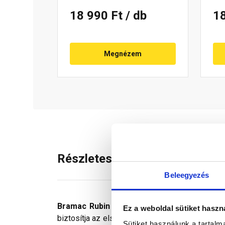
18 990 Ft
/ db
1
Megnézem
Részletes leírás
Beleegyezés
Bramac Rubin 9V antennaátvezető cserép
Ez a weboldal sütiket haszn
biztosítja az elsősorban kör keresztmetszetű 
Sütiket használunk a tartal