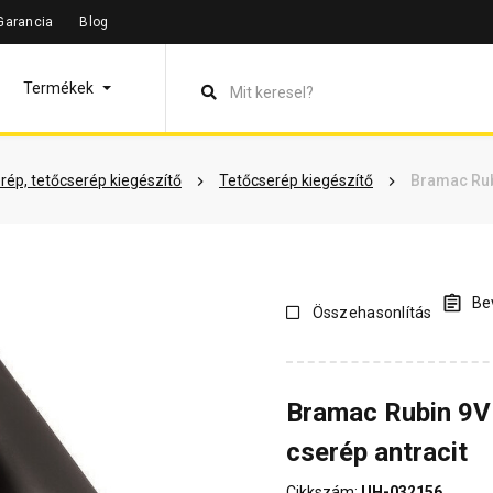
Garancia
Blog
leírás
Termékinformáció
Vásárlói vélemények
Kérdések 
Termékek
rép, tetőcserép kiegészítő
Tetőcserép kiegészítő
Bramac Rub
Bev
Összehasonlítás
Bramac Rubin 9V
cserép antracit
Cikkszám:
UH-032156