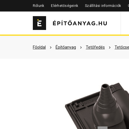
Rólunk
Elérhetőségeink
Szállítási információk
Szükséged lehet rá
Részletes 
Főoldal
Építőanyag
Tetőfedés
Tetőcse