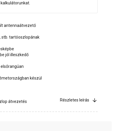
dő kalkulátorunkat.
ált antennaátvezető
 stb. tartóoszlopának
désképbe
e jól illeszkedő
s elsőrangúan
émetországban készül
Részletes leírás
zlop átvezetés