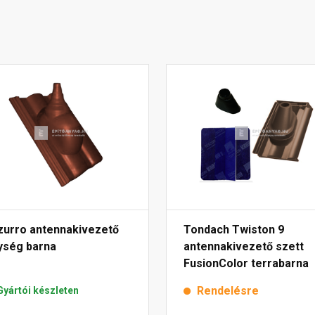
zurro antennakivezető
Tondach Twiston 9
ység barna
antennakivezető szett
FusionColor terrabarna
Rendelésre
Gyártói készleten