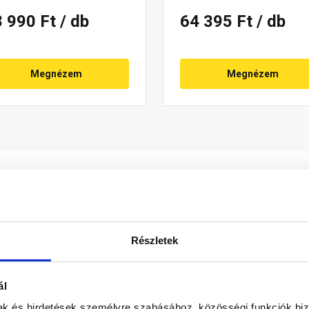
8 990 Ft
/ db
64 395 Ft
/ db
Megnézem
Megnézem
Részletek
az anyagának, méretének, színének és a formavilágának kösz
ál
antennatartó oszlop, vagy hálózati elektromos bekötés tartóosz
mak és hirdetések személyre szabásához, közösségi funkciók biz