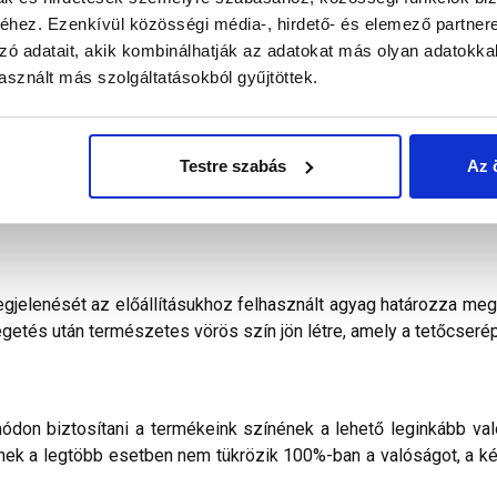
tartóoszlop függőleges beállíthatóságát a különböző tetőhajlá
hez. Ezenkívül közösségi média-, hirdető- és elemező partner
átmérőjének megfelelő helyen kell elvágni és beépítés után a hé
zó adatait, akik kombinálhatják az adatokat más olyan adatokka
atát a kerámia tetőcserepek klasszikus színei és formái teszi
sznált más szolgáltatásokból gyűjtöttek.
 kerámia tetőcserép a Bramac kínálatában.
ban kifejlesztett Rubin 9V kerámia tetőcserép tökéletesen öt
rű felhelyezését teszi lehetővé. A változtatható léctávols
Testre szabás
Az 
l. Ezáltal nemcsak az új, hanem a felújítandó épületek dísze is 
jelenését az előállításukhoz felhasznált agyag határozza meg.
etés után természetes vörös szín jön létre, amely a tetőcser
don biztosítani a termékeink színének a lehető leginkább val
nek a legtöbb esetben nem tükrözik 100%-ban a valóságot, a ké