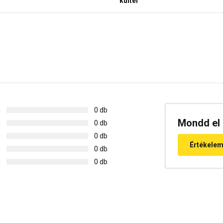
kültér
g
0 db
Mondd el 
g
0 db
g
0 db
Értékele
g
0 db
g
0 db