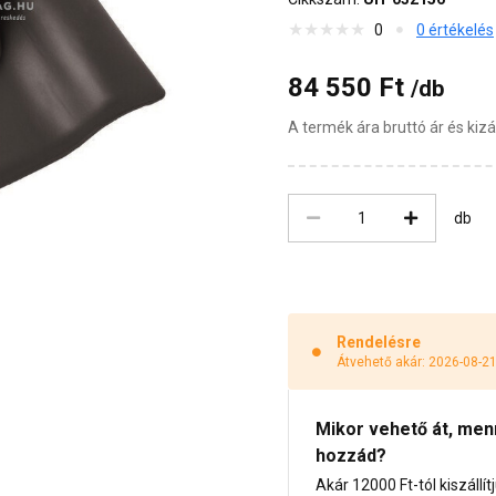
0
0 értékelés
84 550 Ft
/db
A termék ára bruttó ár és ki
db
Rendelésre
Átvehető akár: 2026-08-2
Mikor vehető át, menny
hozzád?
Akár 12000 Ft-tól kiszállít