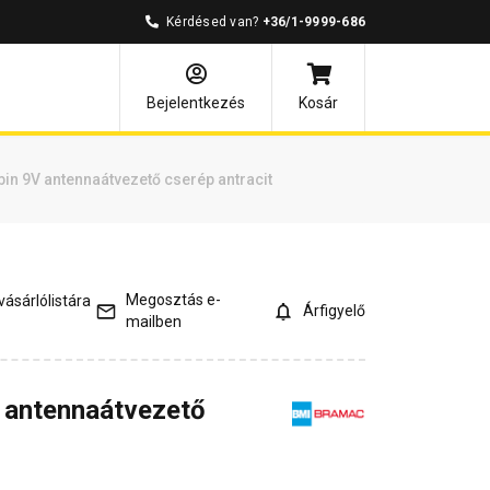
Kérdésed van?
+36/1-9999-686
és válaszok
Kapcsolódó cikkek
Bejelentkezés
Kosár
in 9V antennaátvezető cserép antracit
Megosztás e-
ásárlólistára
Árfigyelő
mailben
 antennaátvezető