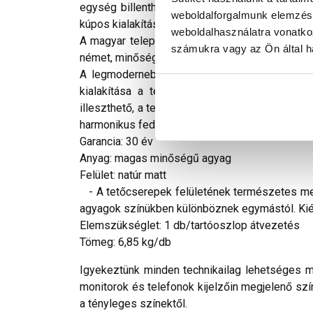
egység billenthető felső része biztosítja a 
weboldalforgalmunk elemzésé
kúpos kialakítású részét az átvezetendő oszlop 
weboldalhasználatra vonatko
A magyar települések szívünknek kedves hangul
számukra vagy az Ön által ha
német, minőségi alapanyagokat ötvöző Rubin 9V
A legmodernebb technológiával, szélcsatorná
kialakítása a tetőcserepek gyors és egysze
illeszthető, a tetőszerkezet átalakítása nélkü
harmonikus fedéskép alakítható ki vele.
Garancia: 30 év
Anyag: magas minőségű agyag
Felület: natúr matt
- A tetőcserepek felületének természetes meg
agyagok színükben különböznek egymástól. Kiég
Elemszükséglet: 1 db/tartóoszlop átvezetés
Tömeg: 6,85 kg/db
Igyekeztünk minden technikailag lehetséges mó
monitorok és telefonok kijelzőin megjelenő szí
a tényleges színektől.