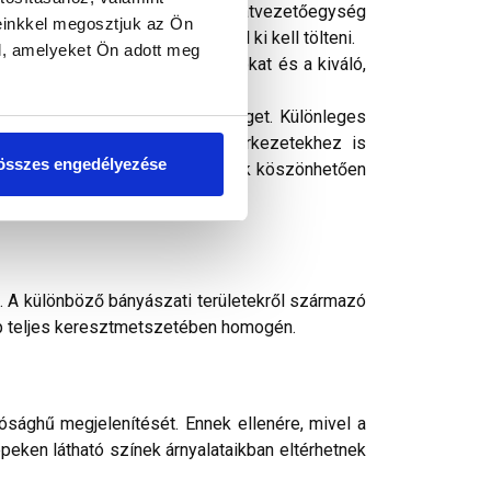
sszög esetén. A beépítéshez az átvezetőegység
einkkel megosztjuk az Ön
zagot rugalmas tömítőanyaggal ki kell tölteni.
l, amelyeket Ön adott meg
k teljessé. A helyi hagyományokat és a kiváló,
vözi a hagyományt és a szépséget. Különleges
ágból adódóan meglévő tetőszerkezetekhez is
összes engedélyezése
lehet. Klasszikus vonalvezetésének köszönhetően
 A különböző bányászati területekről származó
ép teljes keresztmetszetében homogén.
ósághű megjelenítését. Ennek ellenére, mivel a
peken látható színek árnyalataikban eltérhetnek