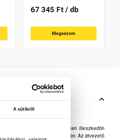
67 345 Ft
/ db
Megnézem
A sütikről
önhetőn a fedésképbe tökéletesen illeszkedőn
lopának átvezetését a tetőfedésen. Az átvezető
tosításához, valamint