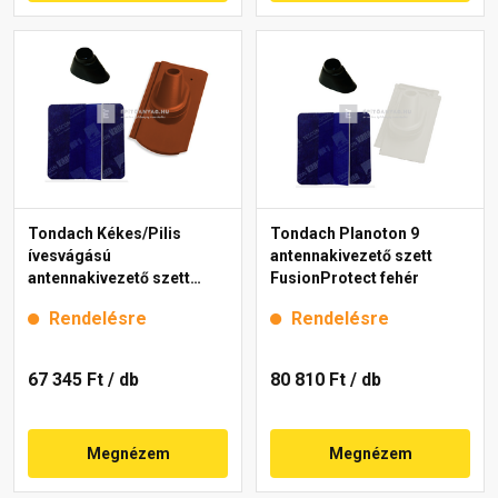
Tondach Kékes/Pilis
Tondach Planoton 9
ívesvágású
antennakivezető szett
antennakivezető szett
FusionProtect fehér
FusionProtect piros
Rendelésre
Rendelésre
67 345 Ft
/ db
80 810 Ft
/ db
Megnézem
Megnézem