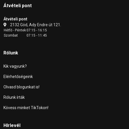
Átvételi pont
Átvételi pont
2132 Göd, Ady Endre út 121.
Hétfő - Péntek
07:15 - 16:15
Szombat
07:15 - 11:45
Rólunk
Kik vagyunk?
Elérhetőségeink
Olvasd blogunkat is!
Rólunk írták
Kövess minket TikTokon!
Hírlevél