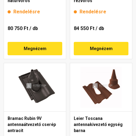
natúrvörös
rézvörös
Rendelésre
Rendelésre
80 750 Ft
/ db
84 550 Ft
/ db
Megnézem
Megnézem
Bramac Rubin 9V
Leier Toscana
antennaátvezető cserép
antennakivezető egység
antracit
barna