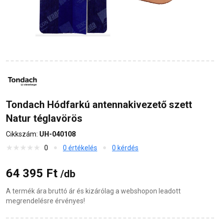
Tondach Hódfarkú antennakivezető szett
Natur téglavörös
Cikkszám:
UH-040108
0
0 értékelés
0 kérdés
64 395 Ft
/db
A termék ára bruttó ár és kizárólag a webshopon leadott
megrendelésre érvényes!