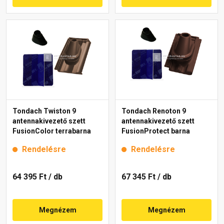
Tondach Twiston 9
Tondach Renoton 9
antennakivezető szett
antennakivezető szett
FusionColor terrabarna
FusionProtect barna
Rendelésre
Rendelésre
64 395 Ft
/ db
67 345 Ft
/ db
Megnézem
Megnézem