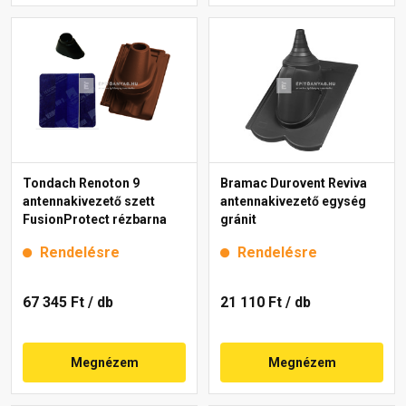
Tondach Renoton 9
Bramac Durovent Reviva
antennakivezető szett
antennakivezető egység
FusionProtect rézbarna
gránit
Rendelésre
Rendelésre
67 345 Ft
/ db
21 110 Ft
/ db
Megnézem
Megnézem