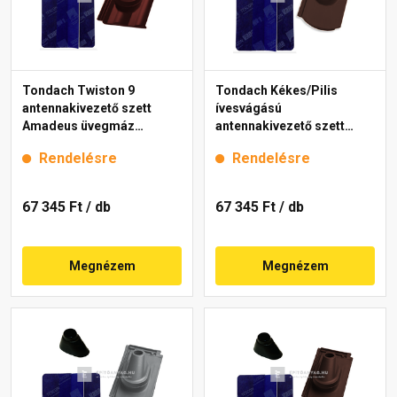
Tondach Twiston 9
Tondach Kékes/Pilis
antennakivezető szett
ívesvágású
Amadeus üvegmáz
antennakivezető szett
borvörös
FusionProtect sötétbarna
Rendelésre
Rendelésre
67 345 Ft
/ db
67 345 Ft
/ db
Megnézem
Megnézem