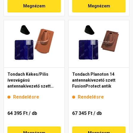
Megnézem
Megnézem
Tondach Kékes/Pilis
Tondach Planoton 14
ívesvágású
antennakivezető szett
antennakivezető szett
FusionProtect antik
Natur téglavörös
Rendelésre
Rendelésre
64 395 Ft
/ db
67 345 Ft
/ db
Megnézem
Megnézem