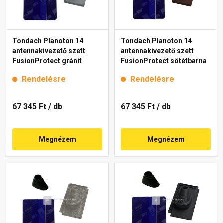
Tondach Planoton 14
Tondach Planoton 14
antennakivezető szett
antennakivezető szett
FusionProtect gránit
FusionProtect sötétbarna
Rendelésre
Rendelésre
67 345 Ft
/ db
67 345 Ft
/ db
Megnézem
Megnézem