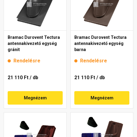
Bramac Durovent Tectura
Bramac Durovent Tectura
antennakivezető egység
antennakivezető egység
gránit
barna
Rendelésre
Rendelésre
21 110 Ft
/ db
21 110 Ft
/ db
Megnézem
Megnézem