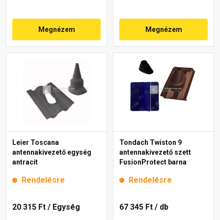
Megnézem
Megnézem
Leier Toscana
Tondach Twiston 9
antennakivezető egység
antennakivezető szett
antracit
FusionProtect barna
Rendelésre
Rendelésre
20 315 Ft
/ Egység
67 345 Ft
/ db