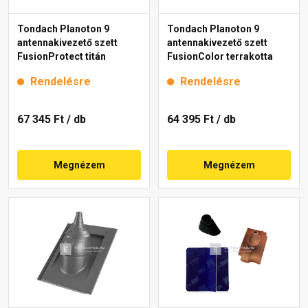
Tondach Planoton 9
Tondach Planoton 9
antennakivezető szett
antennakivezető szett
FusionProtect titán
FusionColor terrakotta
Rendelésre
Rendelésre
67 345 Ft
/ db
64 395 Ft
/ db
Megnézem
Megnézem