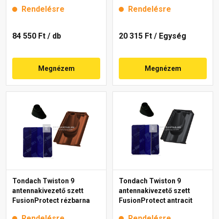
Rendelésre
Rendelésre
84 550 Ft
/ db
20 315 Ft
/ Egység
Megnézem
Megnézem
Tondach Twiston 9
Tondach Twiston 9
antennakivezető szett
antennakivezető szett
FusionProtect rézbarna
FusionProtect antracit
Rendelésre
Rendelésre