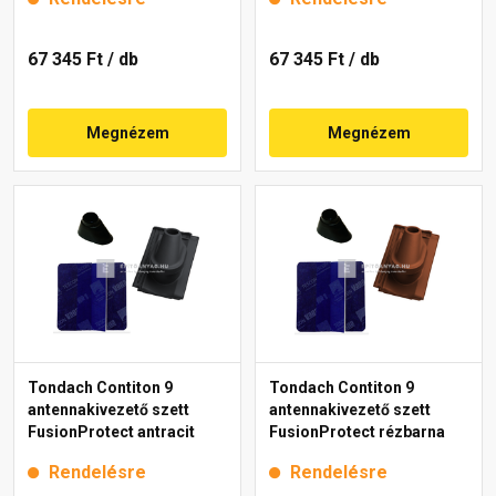
67 345 Ft
/ db
67 345 Ft
/ db
Megnézem
Megnézem
Tondach Contiton 9
Tondach Contiton 9
antennakivezető szett
antennakivezető szett
FusionProtect antracit
FusionProtect rézbarna
Rendelésre
Rendelésre