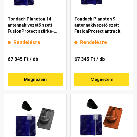
Tondach Planoton 14
Tondach Planoton 9
antennakivezető szett
antennakivezető szett
FusionProtect szürke-
FusionProtect antracit
fehér antik
Rendelésre
Rendelésre
67 345 Ft
/ db
67 345 Ft
/ db
Megnézem
Megnézem