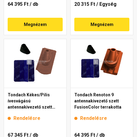
64 395 Ft
/ db
20 315 Ft
/ Egység
Megnézem
Megnézem
Tondach Kékes/Pilis
Tondach Renoton 9
ívesvágású
antennakivezető szett
antennakivezető szett
FusionColor terrakotta
FusionProtect antik
Rendelésre
Rendelésre
67 345 Ft
/ db
64 395 Ft
/ db