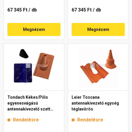
67 345 Ft
/ db
67 345 Ft
/ db
Megnézem
Megnézem
Tondach Kékes/Pilis
Leier Toscana
egyenesvágású
antennakivezető egység
antennakivezető szett
téglavörös
Natur téglavörös
Rendelésre
Rendelésre