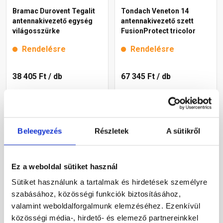
Bramac Durovent Tegalit
Tondach Veneton 14
antennakivezető egység
antennakivezető szett
világosszürke
FusionProtect tricolor
Rendelésre
Rendelésre
38 405 Ft
/ db
67 345 Ft
/ db
Megnézem
Megnézem
Beleegyezés
Részletek
A sütikről
Ez a weboldal sütiket használ
Sütiket használunk a tartalmak és hirdetések személyre
szabásához, közösségi funkciók biztosításához,
valamint weboldalforgalmunk elemzéséhez. Ezenkívül
közösségi média-, hirdető- és elemező partnereinkkel