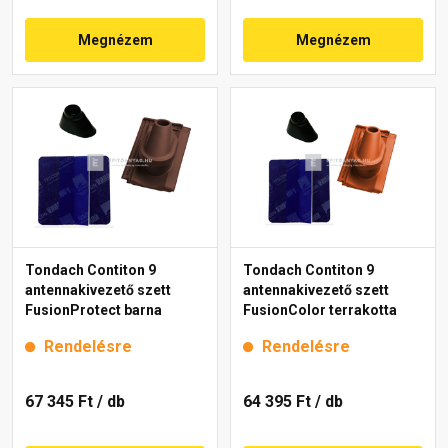
Megnézem
Megnézem
Tondach Contiton 9
Tondach Contiton 9
antennakivezető szett
antennakivezető szett
FusionProtect barna
FusionColor terrakotta
Rendelésre
Rendelésre
67 345 Ft
/ db
64 395 Ft
/ db