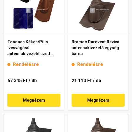
Tondach Kékes/Pilis
Bramac Durovent Reviva
ívesvágású
antennakivezető egység
antennakivezető szett
barna
FusionProtect rézbarna
Rendelésre
Rendelésre
67 345 Ft
/ db
21 110 Ft
/ db
Megnézem
Megnézem