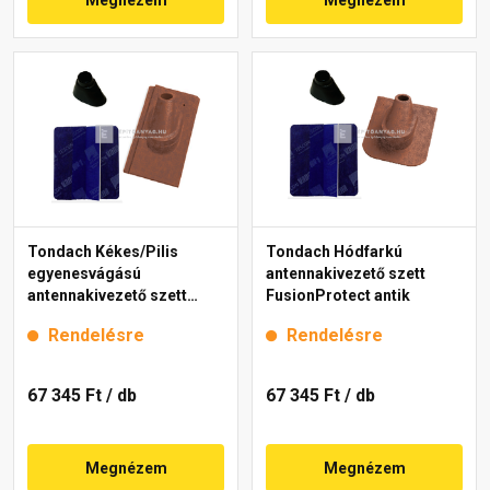
Tondach Kékes/Pilis
Tondach Hódfarkú
egyenesvágású
antennakivezető szett
antennakivezető szett
FusionProtect antik
FusionProtect antik
Rendelésre
Rendelésre
67 345 Ft
/ db
67 345 Ft
/ db
Megnézem
Megnézem