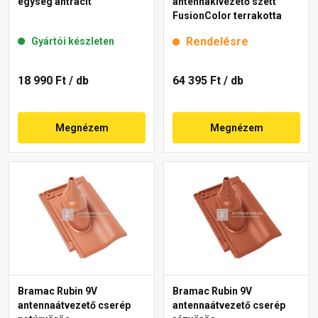
egység antracit
antennakivezető szett
FusionColor terrakotta
Rendelésre
Gyártói készleten
18 990 Ft
/ db
64 395 Ft
/ db
Megnézem
Megnézem
Bramac Rubin 9V
Bramac Rubin 9V
antennaátvezető cserép
antennaátvezető cserép