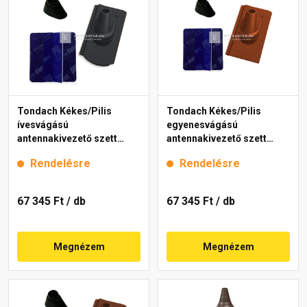
Tondach Kékes/Pilis
Tondach Kékes/Pilis
ívesvágású
egyenesvágású
antennakivezető szett
antennakivezető szett
FusionProtect antracit
FusionProtect piros
Rendelésre
Rendelésre
67 345 Ft
/ db
67 345 Ft
/ db
Megnézem
Megnézem