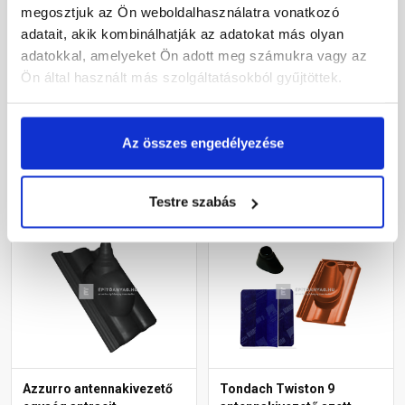
Tondach Táska
Tondach Twiston 9
megosztjuk az Ön weboldalhasználatra vonatkozó
antennakivezető szett
antennakivezető szett
adatait, akik kombinálhatják az adatokat más olyan
Natur téglavörös
Amadeus üvegmáz fekete
adatokkal, amelyeket Ön adott meg számukra vagy az
Rendelésre
Rendelésre
Ön által használt más szolgáltatásokból gyűjtöttek.
64 395 Ft
/ db
67 345 Ft
/ db
Az összes engedélyezése
Megnézem
Megnézem
Testre szabás
Azzurro antennakivezető
Tondach Twiston 9