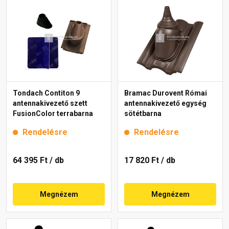
Tondach Contiton 9
Bramac Durovent Római
antennakivezető szett
antennakivezető egység
FusionColor terrabarna
sötétbarna
Rendelésre
Rendelésre
64 395 Ft
/ db
17 820 Ft
/ db
Megnézem
Megnézem