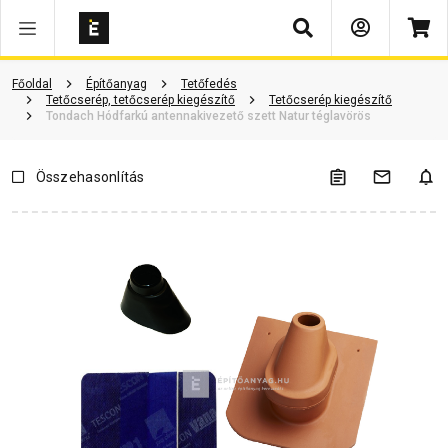
Keresés
Vásárlói vélemények
Kérdések és válaszok
Kapcsolódó cikkek
Főoldal
Építőanyag
Tetőfedés
Tetőcserép, tetőcserép kiegészítő
Tetőcserép kiegészítő
Tondach Hódfarkú antennakivezető szett Natur téglavörös
Összehasonlítás