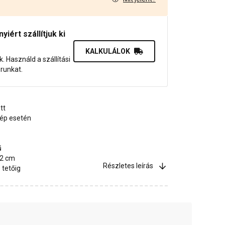
1
iért szállítjuk ki
KALKULÁLOK
uk. Használd a szállítási
orunkat.
tt
rép esetén
ű
,2 cm
Részletes leírás
 tetőig