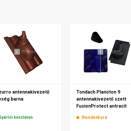
zurro antennakivezető
Tondach Planoton 9
ység barna
antennakivezető szett
FusionProtect antracit
Rendelésre
Gyártói készleten