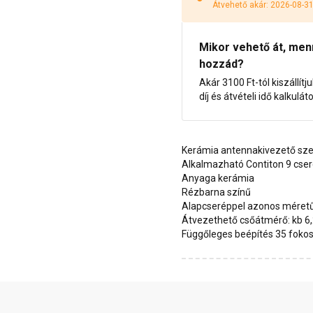
Átvehető akár: 2026-08-3
Mikor vehető át, menny
hozzád?
Akár 3100 Ft-tól kiszállítj
díj és átvételi idő kalkulát
Kerámia antennakivezető sze
Alkalmazható Contiton 9 cse
Anyaga kerámia
Rézbarna színű
Alapcseréppel azonos méret
Átvezethető csőátmérő: kb 6
Függőleges beépítés 35 fokos