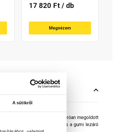
17 820 Ft
/ db
Megnézem
A sütikről
ználatával esztétikusan és vízzáróan megoldott
őcseréppel, a tömítőgallérral és a gumi lezáró
tosításához, valamint