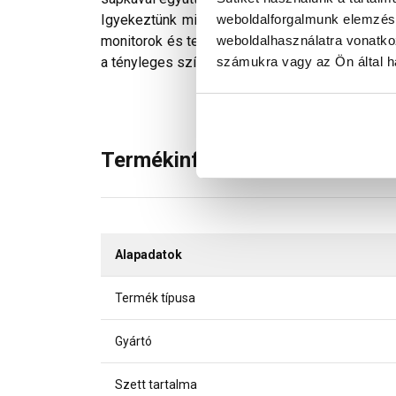
weboldalforgalmunk elemzésé
Igyekeztünk minden technikailag lehetséges mó
weboldalhasználatra vonatko
monitorok és telefonok kijelzőin megjelenő szí
számukra vagy az Ön által ha
a tényleges színektől.
Termékinformáció
Alapadatok
Termék típusa
Gyártó
Szett tartalma