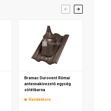
Előző
Következő
Bramac Durovent Római
antennakivezető egység
sötétbarna
Rendelésre