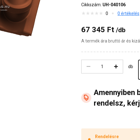
Cikkszám:
UH-040106
0
0 értékelés
67 345 Ft
/db
A termék ára bruttó ár és ki
db
Amennyiben 
rendelsz, kérj
Rendelésre