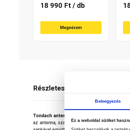
18 990 Ft
/ db
1
Megnézem
Részletes leírás
Beleegyezés
Tondach antennakivezető szett
ami színben
Ez a weboldal sütiket haszn
az antenna, szatelit, vagy áram cső kivezetés
Sütiket használunk a tartal
sapkával együtt rendelhető.