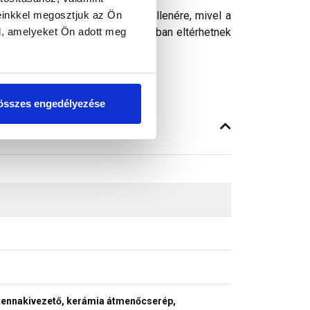
einkkel megosztjuk az Ön
ósághű megjelenítését. Ennek ellenére, mivel a
l, amelyeket Ön adott meg
peken látható színek árnyalataikban eltérhetnek
összes engedélyezése
tennakivezető, kerámia átmenőcserép,