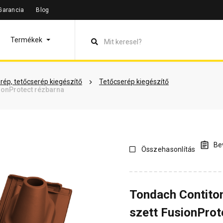
Garancia
Blog
leírás
Termékinformáció
Vásárlói vélemények
Kérdések 
Termékek
rép, tetőcserép kiegészítő
Tetőcserép kiegészítő
ionProtect rézbarna
Bev
Összehasonlítás
Tondach Contito
szett FusionProt