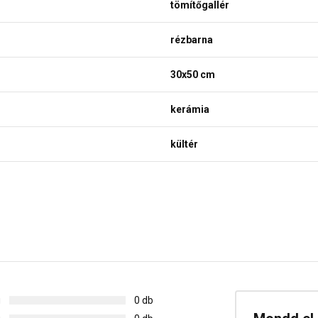
tömítőgallér
rézbarna
30x50 cm
kerámia
kültér
g
0 db