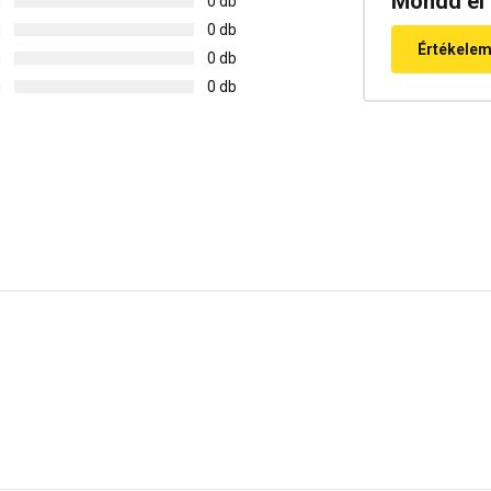
Mondd el 
g
0 db
g
0 db
Értékele
g
0 db
g
0 db