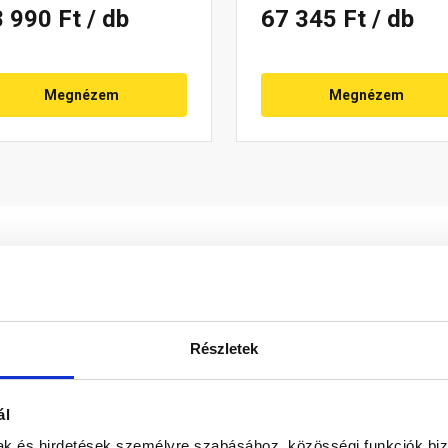
8 990 Ft
/ db
67 345 Ft
/ db
Megnézem
Megnézem
Részletek
 és méretben tökéletesen illik a Contiton 9 tetőcseréphez, has
ál
e a tetőre. A kerámia antennakivezető a megfelelő típusú átmen
mak és hirdetések személyre szabásához, közösségi funkciók biz