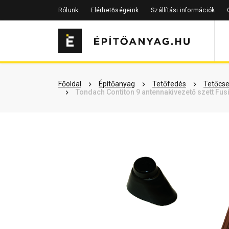
Rólunk
Elérhetőségeink
Szállítási információk
Szükséged lehet rá
Részletes 
Főoldal
Építőanyag
Tetőfedés
Tetőcse
Tondach Contiton 9 antennakivezető szett Fus