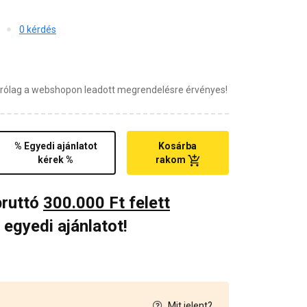
0 kérdés
zárólag a webshopon leadott megrendelésre érvényes!
% Egyedi ajánlatot
Kosárba
kérek %
rakom
bruttó
300.000 Ft felett
 egyedi ajánlatot!
Mit jelent?