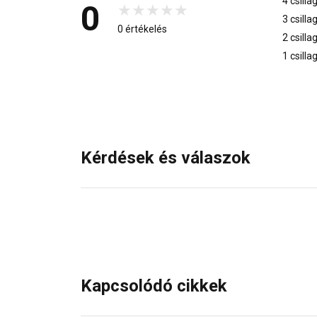
4 csilla
0
3 csilla
0 értékelés
2 csilla
1 csilla
Kérdések és válaszok
Kapcsolódó cikkek