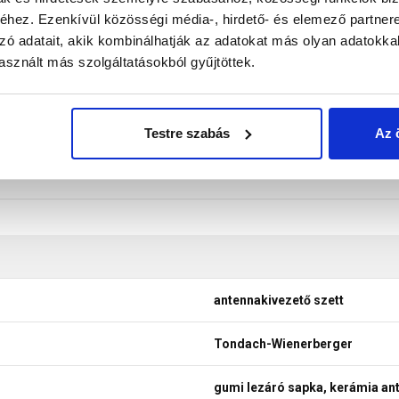
hez. Ezenkívül közösségi média-, hirdető- és elemező partner
don biztosítani a termékeink színének a lehető leginkább val
zó adatait, akik kombinálhatják az adatokat más olyan adatokka
nek a legtöbb esetben nem tükrözik 100%-ban a valóságot, a ké
sznált más szolgáltatásokból gyűjtöttek.
Testre szabás
Az 
antennakivezető szett
Tondach-Wienerberger
gumi lezáró sapka, kerámia an