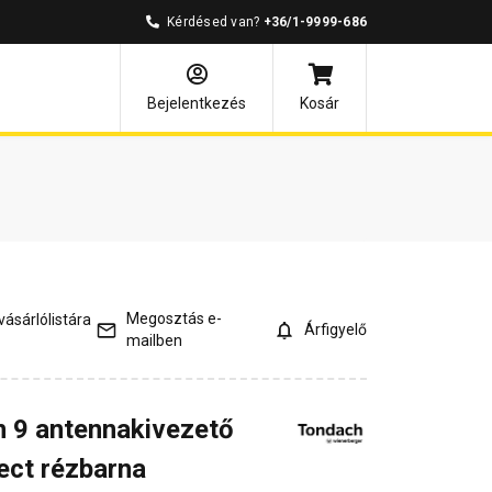
Kérdésed van?
+36/1-9999-686
és válaszok
Kapcsolódó cikkek
Bejelentkezés
Kosár
Megosztás e-
ásárlólistára
Árfigyelő
mailben
n 9 antennakivezető
ect rézbarna