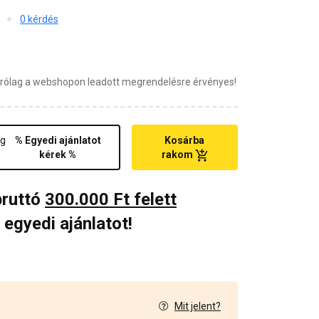
0 kérdés
zárólag a webshopon leadott megrendelésre érvényes!
ég
% Egyedi ajánlatot
Kosárba
kérek %
rakom
bruttó
300.000 Ft felett
 egyedi ajánlatot!
Mit jelent?
2