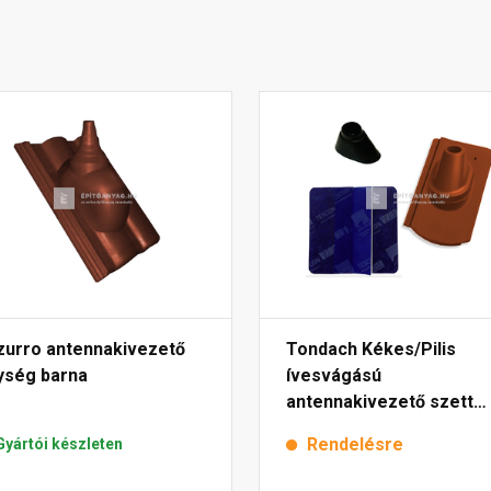
zurro antennakivezető
Tondach Kékes/Pilis
ység barna
ívesvágású
antennakivezető szett
FusionProtect piros
Rendelésre
Gyártói készleten