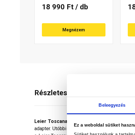
18 990 Ft
/ db
1
Megnézem
Részletes leírás
Beleegyezés
Leier Toscana antennakivezető
a kör szelv
Ez a weboldal sütiket haszn
adapter. Utóbbi kúpszerű felső részének külö
Sütiket használunk a tartal