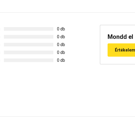
g
0 db
Mondd el 
g
0 db
g
0 db
Értékele
g
0 db
g
0 db