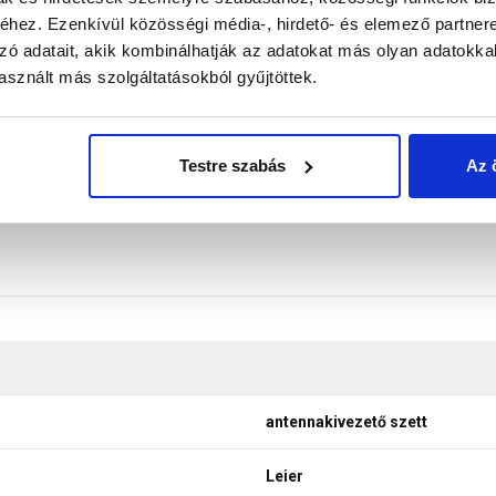
 kompatibilis, kemény műanyag (PVC) alapcserép 20° - 50° tet
hez. Ezenkívül közösségi média-, hirdető- és elemező partner
zó adatait, akik kombinálhatják az adatokat más olyan adatokka
don biztosítani a termékeink színének a lehető leginkább val
sznált más szolgáltatásokból gyűjtöttek.
nek a legtöbb esetben nem tükrözik 100%-ban a valóságot, a ké
Testre szabás
Az 
antennakivezető szett
Leier