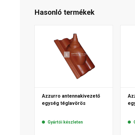
Hasonló termékek
Azzurro antennakivezető
Az
egység téglavörös
eg
Gyártói készleten