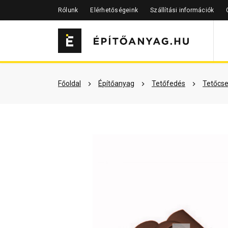
Rólunk
Elérhetőségeink
Szállítási információk
Szükséged lehet rá
Részletes 
Főoldal
Építőanyag
Tetőfedés
Tetőcse