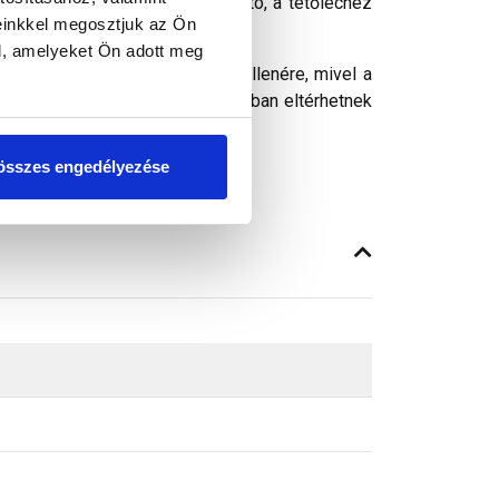
őhajlásszög között alkalmazható, a tetőléchez
einkkel megosztjuk az Ön
l, amelyeket Ön adott meg
ósághű megjelenítését. Ennek ellenére, mivel a
peken látható színek árnyalataikban eltérhetnek
összes engedélyezése