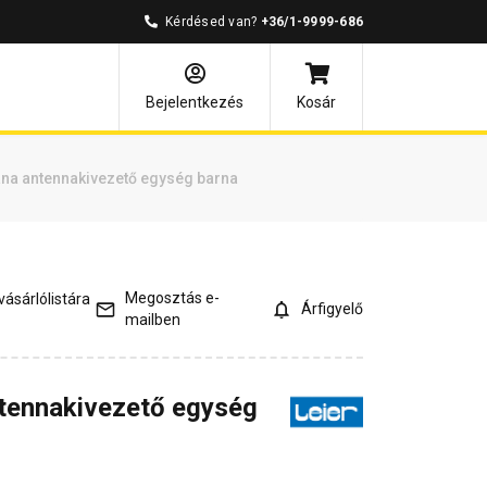
Kérdésed van?
+36/1-9999-686
és válaszok
Kapcsolódó cikkek
Bejelentkezés
Kosár
ana antennakivezető egység barna
Megosztás e-
ásárlólistára
Árfigyelő
mailben
ntennakivezető egység