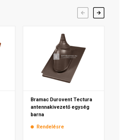
Előző
Következő
Bramac Durovent Tectura
antennakivezető egység
barna
Rendelésre