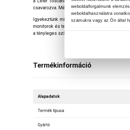
a Leier Toscana és újHáz Toscana cserepekkel
weboldalforgalmunk elemzésé
csavarozva. Mérete: 330x420 mm.
weboldalhasználatra vonatko
Igyekeztünk minden technikailag lehetséges mó
számukra vagy az Ön által ha
monitorok és telefonok kijelzőin megjelenő szí
a tényleges színektől.
Termékinformáció
Alapadatok
Termék típusa
Gyártó