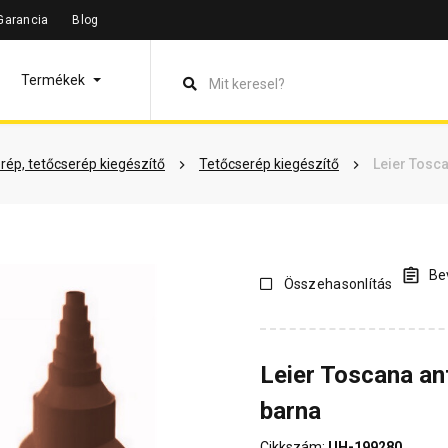
Garancia
Blog
leírás
Termékinformáció
Vásárlói vélemények
Kérdések 
Termékek
rép, tetőcserép kiegészítő
Tetőcserép kiegészítő
Leier Tosc
Bev
Összehasonlítás
Leier Toscana a
barna
Cikkszám:
UH-199280