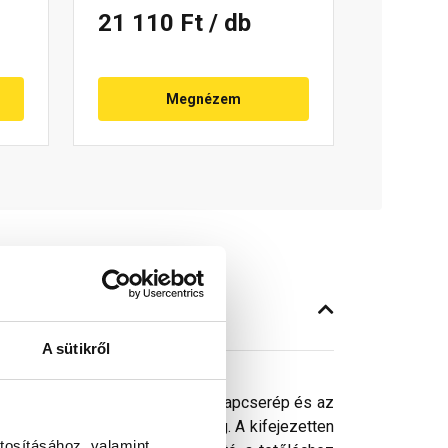
21 110 Ft
/ db
Megnézem
A sütikről
gység. Két eleme az átvezető alapcserép és az
ek átvezetésére van lehetőség. A kifejezetten
tosításához, valamint