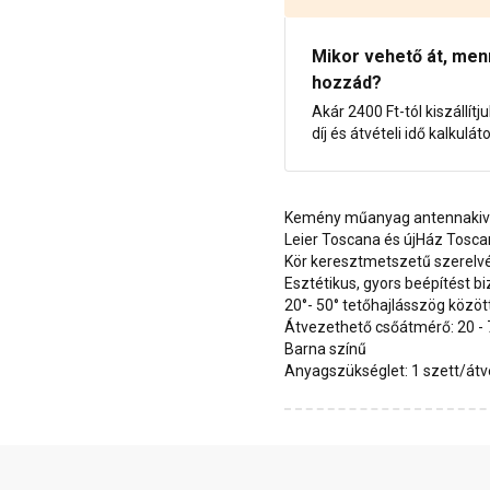
Mikor vehető át, menny
hozzád?
Akár 2400 Ft-tól kiszállítj
díj és átvételi idő kalkulát
Kemény műanyag antennakiv
Leier Toscana és újHáz Tosc
Kör keresztmetszetű szerelv
Esztétikus, gyors beépítést bi
20°- 50° tetőhajlásszög közö
Átvezethető csőátmérő: 20 -
Barna színű
Anyagszükséglet: 1 szett/át