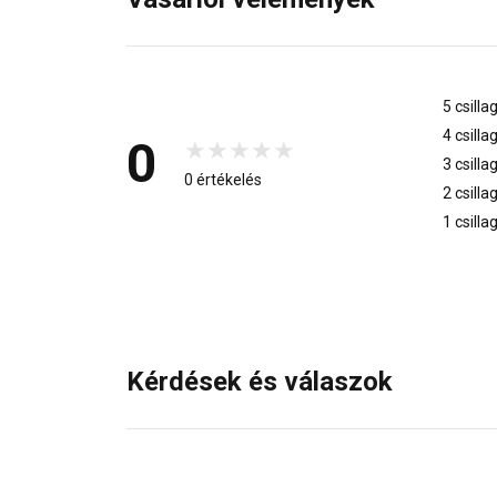
5 csilla
4 csilla
0
3 csilla
0 értékelés
2 csilla
1 csilla
Kérdések és válaszok