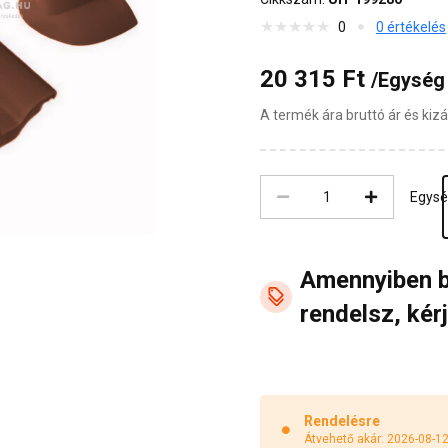
0
0 értékelés
20 315 Ft
/Egység
A termék ára bruttó ár és ki
Egys
Amennyiben 
rendelsz, kérj
Rendelésre
Átvehető akár: 2026-08-1