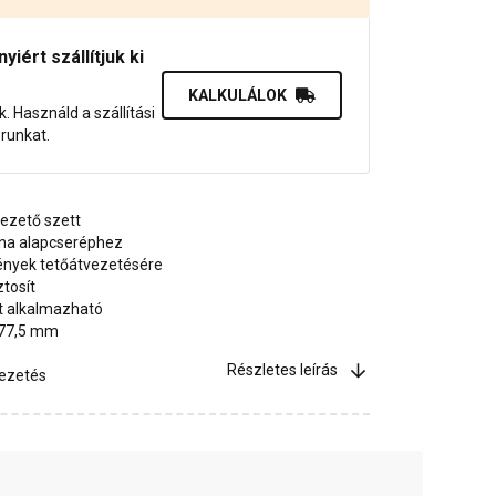
iért szállítjuk ki
KALKULÁLOK
uk. Használd a szállítási
orunkat.
ezető szett
ana alapcseréphez
ények tetőátvezetésére
ztosít
tt alkalmazható
 77,5 mm
Részletes leírás
vezetés