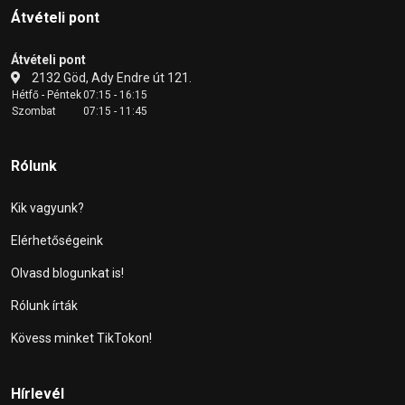
Átvételi pont
Átvételi pont
2132 Göd, Ady Endre út 121.
Hétfő - Péntek
07:15 - 16:15
Szombat
07:15 - 11:45
Rólunk
Kik vagyunk?
Elérhetőségeink
Olvasd blogunkat is!
Rólunk írták
Kövess minket TikTokon!
Hírlevél