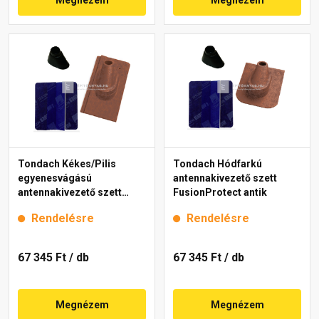
Tondach Kékes/Pilis
Tondach Hódfarkú
egyenesvágású
antennakivezető szett
antennakivezető szett
FusionProtect antik
FusionProtect antik
Rendelésre
Rendelésre
67 345 Ft
/ db
67 345 Ft
/ db
Megnézem
Megnézem