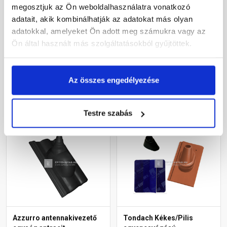
Bramac Durovent Római
Tondach Renoton 9
megosztjuk az Ön weboldalhasználatra vonatkozó
antennakivezető egység
antennakivezető szett
adatait, akik kombinálhatják az adatokat más olyan
sötétbarna
FusionProtect rézbarna
adatokkal, amelyeket Ön adott meg számukra vagy az
Rendelésre
Rendelésre
Ön által használt más szolgáltatásokból gyűjtöttek.
17 820 Ft
/ db
67 345 Ft
/ db
Az összes engedélyezése
Megnézem
Megnézem
Testre szabás
Azzurro antennakivezető
Tondach Kékes/Pilis