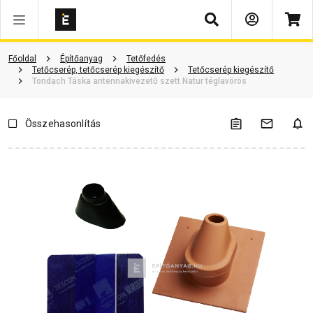
Keresés
Vásárlói vélemények
Kérdések és válaszok
Kapcsolódó cikkek
Főoldal
Építőanyag
Tetőfedés
Tetőcserép, tetőcserép kiegészítő
Tetőcserép kiegészítő
Tondach Táska antennakivezető szett Natur téglavörös
Összehasonlítás