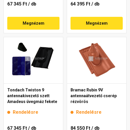
67 345 Ft
/ db
64 395 Ft
/ db
Megnézem
Megnézem
Tondach Twiston 9
Bramac Rubin 9V
antennakivezető szett
antennaátvezető cserép
Amadeus üvegmáz fekete
rézvörös
Rendelésre
Rendelésre
67 345 Ft
/ db
84 550 Ft
/ db