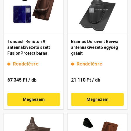
Tondach Renoton 9
Bramac Durovent Reviva
antennakivezető szett
antennakivezető egység
FusionProtect barna
gránit
Rendelésre
Rendelésre
67 345 Ft
/ db
21 110 Ft
/ db
Megnézem
Megnézem