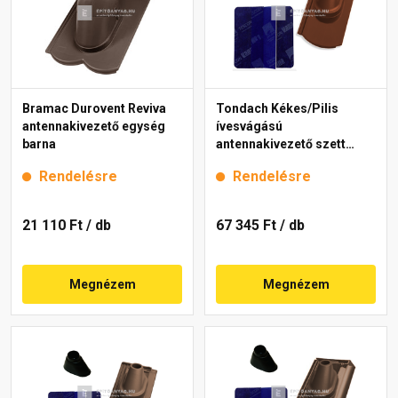
Bramac Durovent Reviva
Tondach Kékes/Pilis
antennakivezető egység
ívesvágású
barna
antennakivezető szett
FusionProtect rézbarna
Rendelésre
Rendelésre
21 110 Ft
/ db
67 345 Ft
/ db
Megnézem
Megnézem