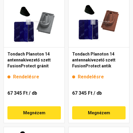
Tondach Planoton 14
Tondach Planoton 14
antennakivezető szett
antennakivezető szett
FusionProtect gránit
FusionProtect antik
Rendelésre
Rendelésre
67 345 Ft
/ db
67 345 Ft
/ db
Megnézem
Megnézem