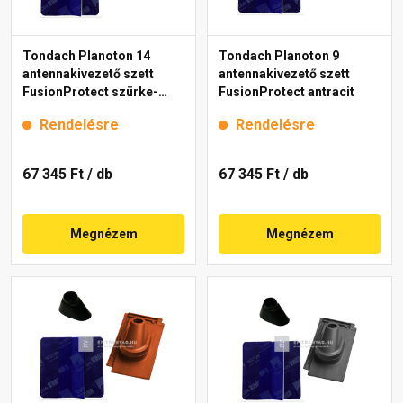
Tondach Planoton 14
Tondach Planoton 9
antennakivezető szett
antennakivezető szett
FusionProtect szürke-
FusionProtect antracit
fehér antik
Rendelésre
Rendelésre
67 345 Ft
/ db
67 345 Ft
/ db
Megnézem
Megnézem