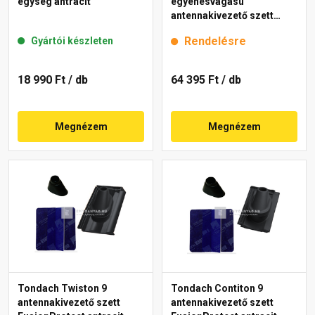
egység antracit
egyenesvágású
antennakivezető szett
Natur téglavörös
Rendelésre
Gyártói készleten
18 990 Ft
/ db
64 395 Ft
/ db
Megnézem
Megnézem
Tondach Twiston 9
Tondach Contiton 9
antennakivezető szett
antennakivezető szett