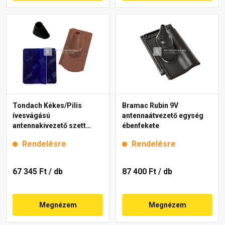
Tondach Kékes/Pilis
Bramac Rubin 9V
ívesvágású
antennaátvezető egység
antennakivezető szett
ébenfekete
FusionProtect antik
Rendelésre
Rendelésre
67 345 Ft
/ db
87 400 Ft
/ db
Megnézem
Megnézem