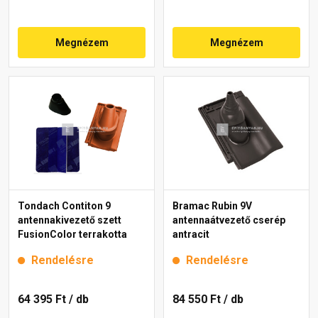
Megnézem
Megnézem
Tondach Contiton 9
Bramac Rubin 9V
antennakivezető szett
antennaátvezető cserép
FusionColor terrakotta
antracit
Rendelésre
Rendelésre
64 395 Ft
/ db
84 550 Ft
/ db