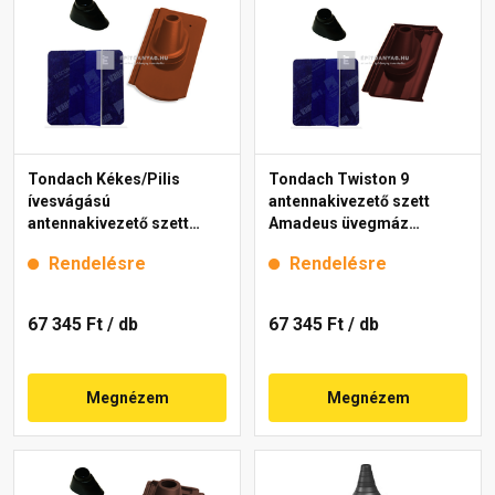
Tondach Kékes/Pilis
Tondach Twiston 9
ívesvágású
antennakivezető szett
antennakivezető szett
Amadeus üvegmáz
FusionProtect piros
borvörös
Rendelésre
Rendelésre
67 345 Ft
/ db
67 345 Ft
/ db
Megnézem
Megnézem