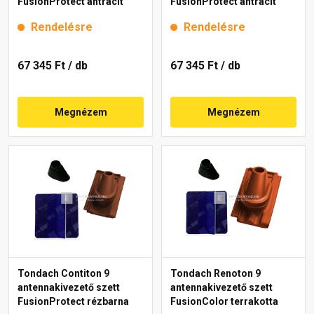
FusionProtect antracit
FusionProtect antracit
Rendelésre
Rendelésre
67 345 Ft
/ db
67 345 Ft
/ db
Megnézem
Megnézem
Tondach Contiton 9
Tondach Renoton 9
antennakivezető szett
antennakivezető szett
FusionProtect rézbarna
FusionColor terrakotta