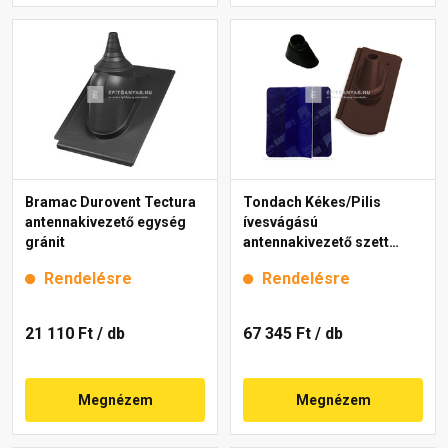
Bramac Durovent Tectura
Tondach Kékes/Pilis
antennakivezető egység
ívesvágású
gránit
antennakivezető szett
FusionProtect sötétbarna
Rendelésre
Rendelésre
21 110 Ft
/ db
67 345 Ft
/ db
Megnézem
Megnézem