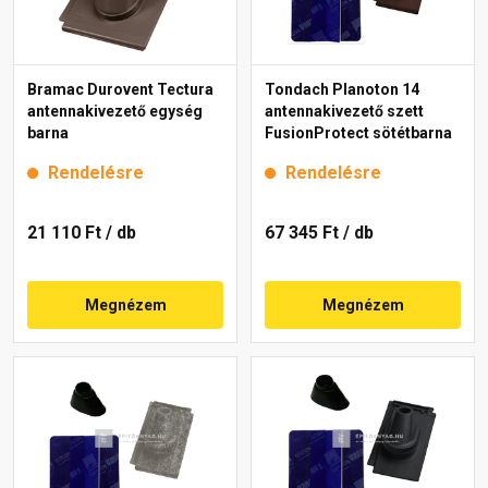
Bramac Durovent Tectura
Tondach Planoton 14
antennakivezető egység
antennakivezető szett
barna
FusionProtect sötétbarna
Rendelésre
Rendelésre
21 110 Ft
/ db
67 345 Ft
/ db
Megnézem
Megnézem