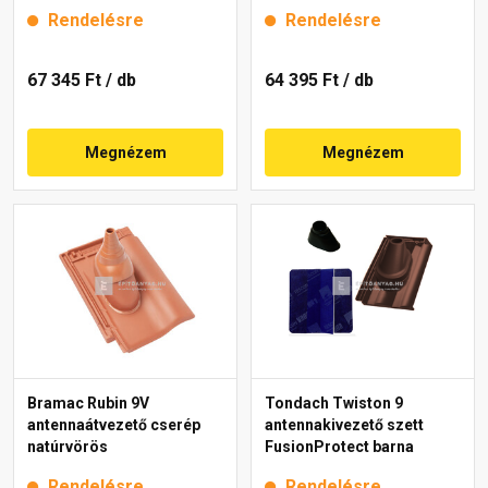
Rendelésre
Rendelésre
67 345 Ft
/ db
64 395 Ft
/ db
Megnézem
Megnézem
Bramac Rubin 9V
Tondach Twiston 9
antennaátvezető cserép
antennakivezető szett
natúrvörös
FusionProtect barna
Rendelésre
Rendelésre