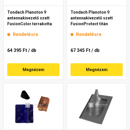
Tondach Planoton 9
Tondach Planoton 9
antennakivezető szett
antennakivezető szett
FusionColor terrakotta
FusionProtect titán
Rendelésre
Rendelésre
64 395 Ft
/ db
67 345 Ft
/ db
Megnézem
Megnézem