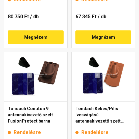
80 750 Ft
/ db
67 345 Ft
/ db
Megnézem
Megnézem
Tondach Contiton 9
Tondach Kékes/Pilis
antennakivezető szett
ívesvágású
FusionProtect barna
antennakivezető szett
Natur téglavörös
Rendelésre
Rendelésre