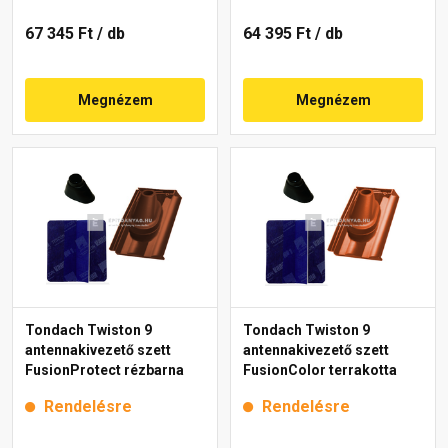
67 345 Ft
/ db
64 395 Ft
/ db
Megnézem
Megnézem
Tondach Twiston 9
Tondach Twiston 9
antennakivezető szett
antennakivezető szett
FusionProtect rézbarna
FusionColor terrakotta
Rendelésre
Rendelésre