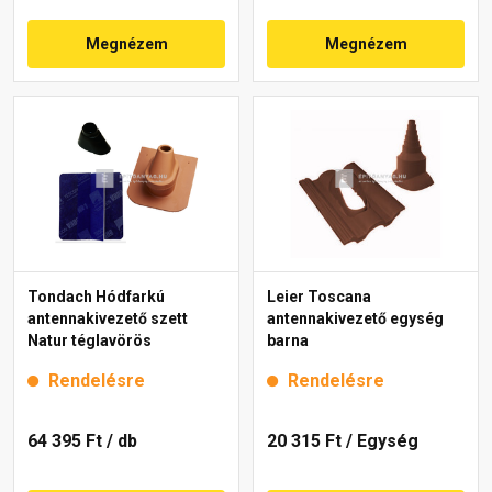
Megnézem
Megnézem
Tondach Hódfarkú
Leier Toscana
antennakivezető szett
antennakivezető egység
Natur téglavörös
barna
Rendelésre
Rendelésre
64 395 Ft
/ db
20 315 Ft
/ Egység