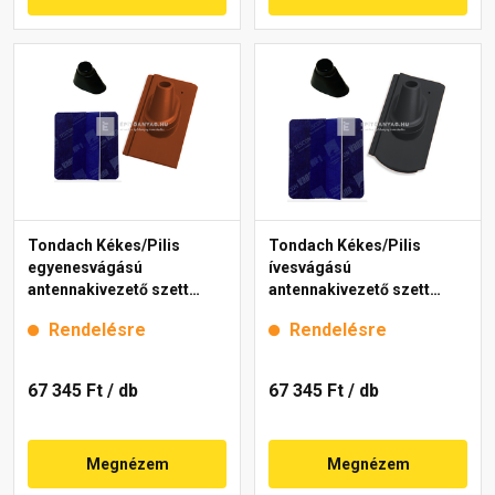
Tondach Kékes/Pilis
Tondach Kékes/Pilis
egyenesvágású
ívesvágású
antennakivezető szett
antennakivezető szett
FusionProtect piros
FusionProtect antracit
Rendelésre
Rendelésre
67 345 Ft
/ db
67 345 Ft
/ db
Megnézem
Megnézem