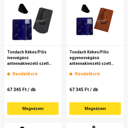
Tondach Kékes/Pilis
Tondach Kékes/Pilis
ívesvágású
egyenesvágású
antennakivezető szett
antennakivezető szett
FusionProtect antracit
FusionProtect piros
Rendelésre
Rendelésre
67 345 Ft
/ db
67 345 Ft
/ db
Megnézem
Megnézem