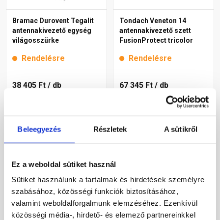
Bramac Durovent Tegalit
Tondach Veneton 14
antennakivezető egység
antennakivezető szett
világosszürke
FusionProtect tricolor
Rendelésre
Rendelésre
38 405 Ft
/ db
67 345 Ft
/ db
Megnézem
Megnézem
Beleegyezés
Részletek
A sütikről
Ez a weboldal sütiket használ
Sütiket használunk a tartalmak és hirdetések személyre
szabásához, közösségi funkciók biztosításához,
valamint weboldalforgalmunk elemzéséhez. Ezenkívül
közösségi média-, hirdető- és elemező partnereinkkel