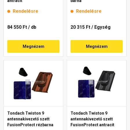
antracit
barna
Rendelésre
Rendelésre
84 550 Ft
/ db
20 315 Ft
/ Egység
Megnézem
Megnézem
Tondach Twiston 9
Tondach Twiston 9
antennakivezető szett
antennakivezető szett
FusionProtect rézbarna
FusionProtect antracit