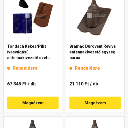
Tondach Kékes/Pilis
Bramac Durovent Reviva
ívesvágású
antennakivezető egység
antennakivezető szett
barna
FusionProtect rézbarna
Rendelésre
Rendelésre
67 345 Ft
/ db
21 110 Ft
/ db
Megnézem
Megnézem