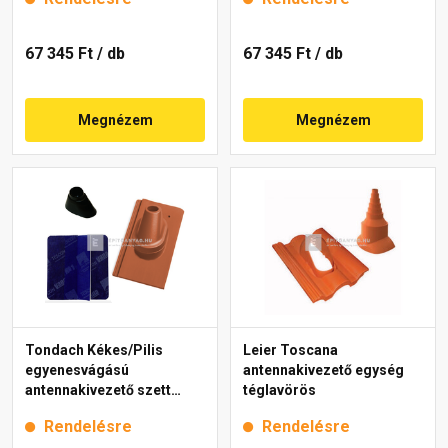
67 345 Ft
/ db
67 345 Ft
/ db
Megnézem
Megnézem
Tondach Kékes/Pilis
Leier Toscana
egyenesvágású
antennakivezető egység
antennakivezető szett
téglavörös
Natur téglavörös
Rendelésre
Rendelésre