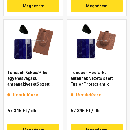
Megnézem
Megnézem
Tondach Kékes/Pilis
Tondach Hódfarkú
egyenesvágású
antennakivezető szett
antennakivezető szett
FusionProtect antik
FusionProtect antik
Rendelésre
Rendelésre
67 345 Ft
/ db
67 345 Ft
/ db
Megnézem
Megnézem