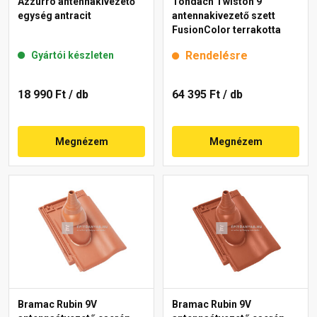
Azzurro antennakivezető
Tondach Twiston 9
egység antracit
antennakivezető szett
FusionColor terrakotta
Rendelésre
Gyártói készleten
18 990 Ft
/ db
64 395 Ft
/ db
Megnézem
Megnézem
Bramac Rubin 9V
Bramac Rubin 9V