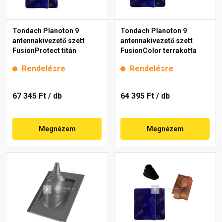
Tondach Planoton 9
Tondach Planoton 9
antennakivezető szett
antennakivezető szett
FusionProtect titán
FusionColor terrakotta
Rendelésre
Rendelésre
67 345 Ft
/ db
64 395 Ft
/ db
Megnézem
Megnézem