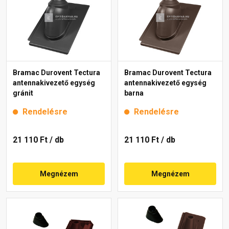
Bramac Durovent Tectura
Bramac Durovent Tectura
antennakivezető egység
antennakivezető egység
gránit
barna
Rendelésre
Rendelésre
21 110 Ft
/ db
21 110 Ft
/ db
Megnézem
Megnézem