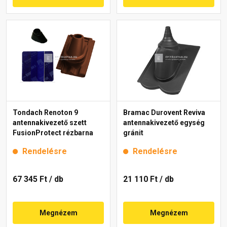
Tondach Renoton 9
Bramac Durovent Reviva
antennakivezető szett
antennakivezető egység
FusionProtect rézbarna
gránit
Rendelésre
Rendelésre
67 345 Ft
/ db
21 110 Ft
/ db
Megnézem
Megnézem