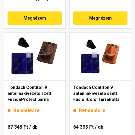
Megnézem
Megnézem
Tondach Contiton 9
Tondach Contiton 9
antennakivezető szett
antennakivezető szett
FusionProtect barna
FusionColor terrakotta
Rendelésre
Rendelésre
67 345 Ft
/ db
64 395 Ft
/ db