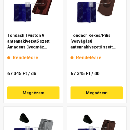
Tondach Twiston 9
Tondach Kékes/Pilis
antennakivezető szett
ívesvágású
Amadeus üvegmáz
antennakivezető szett
borvörös
FusionProtect sötétbarna
Rendelésre
Rendelésre
67 345 Ft
/ db
67 345 Ft
/ db
Megnézem
Megnézem