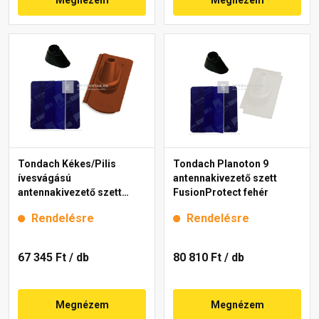
Tondach Kékes/Pilis
Tondach Planoton 9
ívesvágású
antennakivezető szett
antennakivezető szett
FusionProtect fehér
FusionProtect piros
Rendelésre
Rendelésre
67 345 Ft
/ db
80 810 Ft
/ db
Megnézem
Megnézem