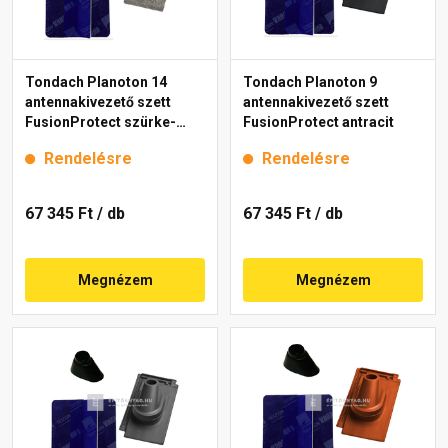
Tondach Planoton 14
Tondach Planoton 9
antennakivezető szett
antennakivezető szett
FusionProtect szürke-
FusionProtect antracit
fehér antik
Rendelésre
Rendelésre
67 345 Ft
/ db
67 345 Ft
/ db
Megnézem
Megnézem