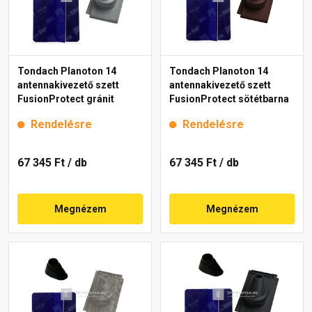
Tondach Planoton 14
Tondach Planoton 14
antennakivezető szett
antennakivezető szett
FusionProtect gránit
FusionProtect sötétbarna
Rendelésre
Rendelésre
67 345 Ft
/ db
67 345 Ft
/ db
Megnézem
Megnézem