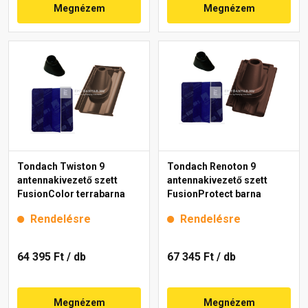
Megnézem
Megnézem
Tondach Twiston 9
Tondach Renoton 9
antennakivezető szett
antennakivezető szett
FusionColor terrabarna
FusionProtect barna
Rendelésre
Rendelésre
64 395 Ft
/ db
67 345 Ft
/ db
Megnézem
Megnézem