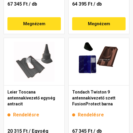
67 345 Ft
/ db
64 395 Ft
/ db
Megnézem
Megnézem
Leier Toscana
Tondach Twiston 9
antennakivezető egység
antennakivezető szett
antracit
FusionProtect barna
Rendelésre
Rendelésre
20 315 Ft
/ Egység
67 345 Ft
/ db