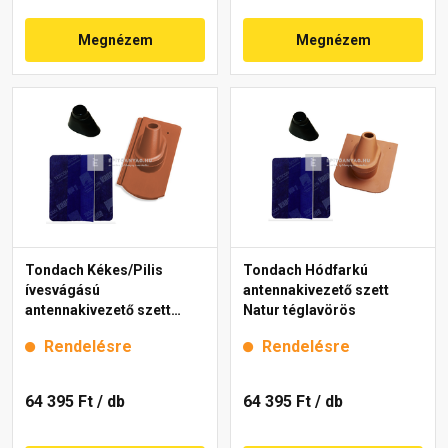
Megnézem
Megnézem
Tondach Kékes/Pilis
Tondach Hódfarkú
ívesvágású
antennakivezető szett
antennakivezető szett
Natur téglavörös
Natur téglavörös
Rendelésre
Rendelésre
64 395 Ft
/ db
64 395 Ft
/ db