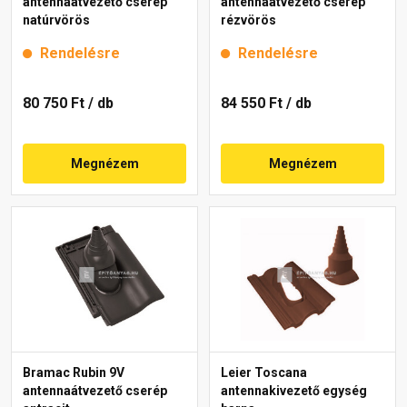
antennaátvezető cserép
antennaátvezető cserép
natúrvörös
rézvörös
Rendelésre
Rendelésre
80 750 Ft
/ db
84 550 Ft
/ db
Megnézem
Megnézem
Bramac Rubin 9V
Leier Toscana
antennaátvezető cserép
antennakivezető egység