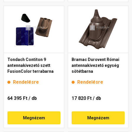
Tondach Contiton 9
Bramac Durovent Római
antennakivezető szett
antennakivezető egység
FusionColor terrabarna
sötétbarna
Rendelésre
Rendelésre
64 395 Ft
/ db
17 820 Ft
/ db
Megnézem
Megnézem