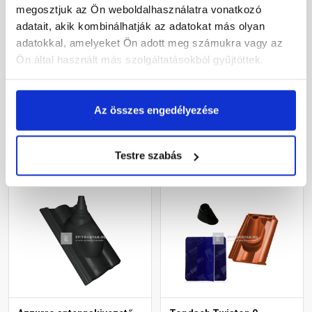
megosztjuk az Ön weboldalhasználatra vonatkozó
Tondach Táska
Tondach Twiston 9
adatait, akik kombinálhatják az adatokat más olyan
antennakivezető szett
antennakivezető szett
adatokkal, amelyeket Ön adott meg számukra vagy az
Natur téglavörös
Amadeus üvegmáz fekete
Ön által használt más szolgáltatásokból gyűjtöttek.
Rendelésre
Rendelésre
64 395 Ft
/ db
67 345 Ft
/ db
Az összes engedélyezése
Megnézem
Megnézem
Testre szabás