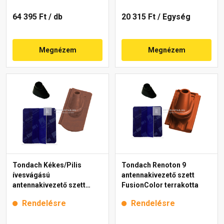
64 395 Ft
/ db
20 315 Ft
/ Egység
Megnézem
Megnézem
Tondach Kékes/Pilis
Tondach Renoton 9
ívesvágású
antennakivezető szett
antennakivezető szett
FusionColor terrakotta
FusionProtect antik
Rendelésre
Rendelésre