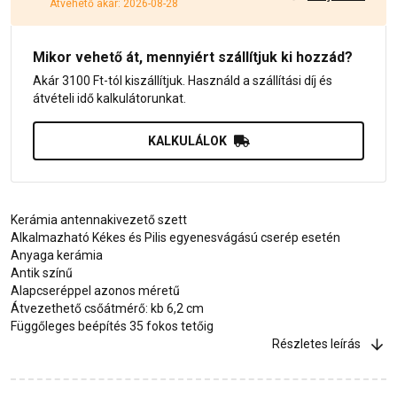
Átvehető akár: 2026-08-28
Mikor vehető át, mennyiért szállítjuk ki hozzád?
Akár 3100 Ft-tól kiszállítjuk. Használd a szállítási díj és
átvételi idő kalkulátorunkat.
KALKULÁLOK
Kerámia antennakivezető szett
Alkalmazható Kékes és Pilis egyenesvágású cserép esetén
Anyaga kerámia
Antik színű
Alapcseréppel azonos méretű
Átvezethető csőátmérő: kb 6,2 cm
Függőleges beépítés 35 fokos tetőig
Részletes leírás