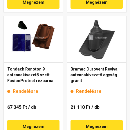
Megnézem
Megnézem
Tondach Renoton 9
Bramac Durovent Reviva
antennakivezető szett
antennakivezető egység
FusionProtect rézbarna
gránit
Rendelésre
Rendelésre
67 345 Ft
/ db
21 110 Ft
/ db
Megnézem
Megnézem