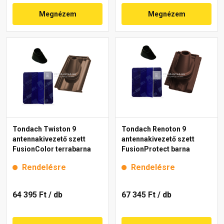
Megnézem
Megnézem
Tondach Twiston 9
Tondach Renoton 9
antennakivezető szett
antennakivezető szett
FusionColor terrabarna
FusionProtect barna
Rendelésre
Rendelésre
64 395 Ft
/ db
67 345 Ft
/ db