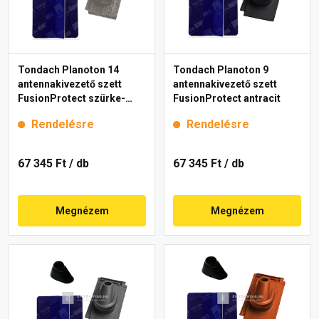
Tondach Planoton 14
Tondach Planoton 9
antennakivezető szett
antennakivezető szett
FusionProtect szürke-
FusionProtect antracit
fehér antik
Rendelésre
Rendelésre
67 345 Ft
/ db
67 345 Ft
/ db
Megnézem
Megnézem