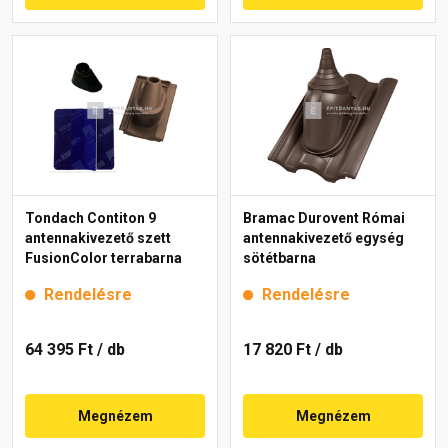
Tondach Contiton 9
Bramac Durovent Római
antennakivezető szett
antennakivezető egység
FusionColor terrabarna
sötétbarna
Rendelésre
Rendelésre
64 395 Ft
/ db
17 820 Ft
/ db
Megnézem
Megnézem