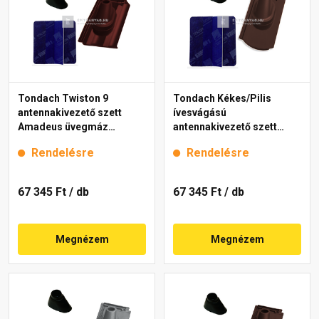
Tondach Twiston 9
Tondach Kékes/Pilis
antennakivezető szett
ívesvágású
Amadeus üvegmáz
antennakivezető szett
borvörös
FusionProtect sötétbarna
Rendelésre
Rendelésre
67 345 Ft
/ db
67 345 Ft
/ db
Megnézem
Megnézem