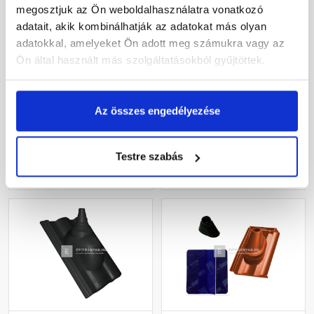
megosztjuk az Ön weboldalhasználatra vonatkozó
adatait, akik kombinálhatják az adatokat más olyan
Tondach Táska
Tondach Twiston 9
antennakivezető szett
antennakivezető szett
adatokkal, amelyeket Ön adott meg számukra vagy az
Natur téglavörös
Amadeus üvegmáz fekete
Ön által használt más szolgáltatásokból gyűjtöttek.
Rendelésre
Rendelésre
Az összes engedélyezése
64 395 Ft
/ db
67 345 Ft
/ db
Testre szabás
Megnézem
Megnézem