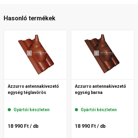
Hasonló termékek
Azzurro antennakivezető
Azzurro antennakivezető
egység téglavörös
egység barna
Gyártói készleten
Gyártói készleten
18 990 Ft
/ db
18 990 Ft
/ db