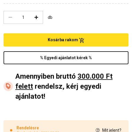
db
Kosárba rakom
% Egyedi ajánlatot kérek %
Amennyiben bruttó
300.000 Ft
felett
rendelsz, kérj egyedi
ajánlatot!
Rendelésre
Mit jelent?