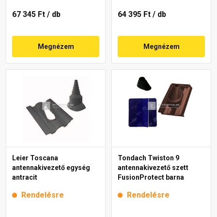
67 345 Ft
/ db
64 395 Ft
/ db
Megnézem
Megnézem
Leier Toscana
Tondach Twiston 9
antennakivezető egység
antennakivezető szett
antracit
FusionProtect barna
Rendelésre
Rendelésre