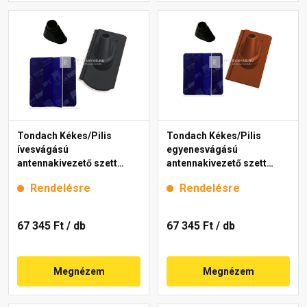
Tondach Kékes/Pilis
Tondach Kékes/Pilis
ívesvágású
egyenesvágású
antennakivezető szett
antennakivezető szett
FusionProtect antracit
FusionProtect piros
Rendelésre
Rendelésre
67 345 Ft
/ db
67 345 Ft
/ db
Megnézem
Megnézem