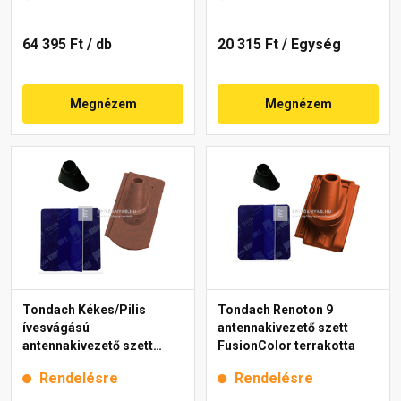
64 395 Ft
/ db
20 315 Ft
/ Egység
Megnézem
Megnézem
Tondach Kékes/Pilis
Tondach Renoton 9
ívesvágású
antennakivezető szett
antennakivezető szett
FusionColor terrakotta
FusionProtect antik
Rendelésre
Rendelésre