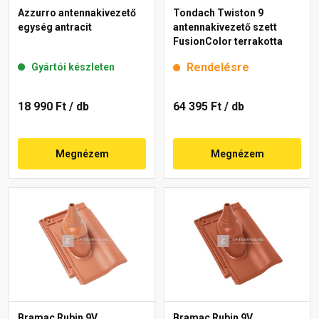
Azzurro antennakivezető
Tondach Twiston 9
egység antracit
antennakivezető szett
FusionColor terrakotta
Rendelésre
Gyártói készleten
18 990 Ft
/ db
64 395 Ft
/ db
Megnézem
Megnézem
Bramac Rubin 9V
Bramac Rubin 9V