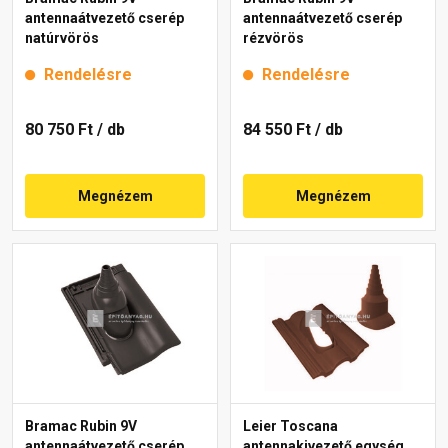
antennaátvezető cserép
antennaátvezető cserép
natúrvörös
rézvörös
Rendelésre
Rendelésre
80 750 Ft
/ db
84 550 Ft
/ db
Megnézem
Megnézem
Bramac Rubin 9V
Leier Toscana
antennaátvezető cserép
antennakivezető egység