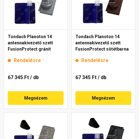
Tondach Planoton 14
Tondach Planoton 14
antennakivezető szett
antennakivezető szett
FusionProtect gránit
FusionProtect sötétbarna
Rendelésre
Rendelésre
67 345 Ft
/ db
67 345 Ft
/ db
Megnézem
Megnézem