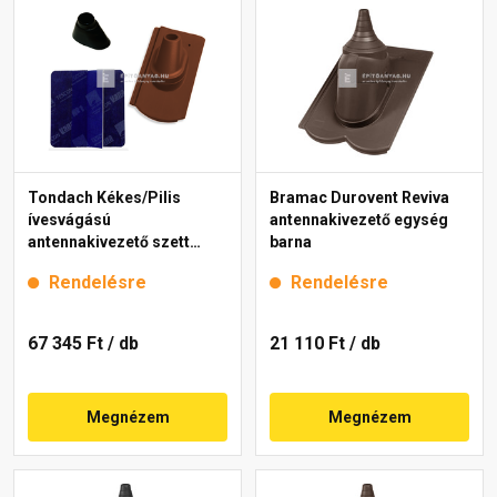
Tondach Kékes/Pilis
Bramac Durovent Reviva
ívesvágású
antennakivezető egység
antennakivezető szett
barna
FusionProtect rézbarna
Rendelésre
Rendelésre
67 345 Ft
/ db
21 110 Ft
/ db
Megnézem
Megnézem