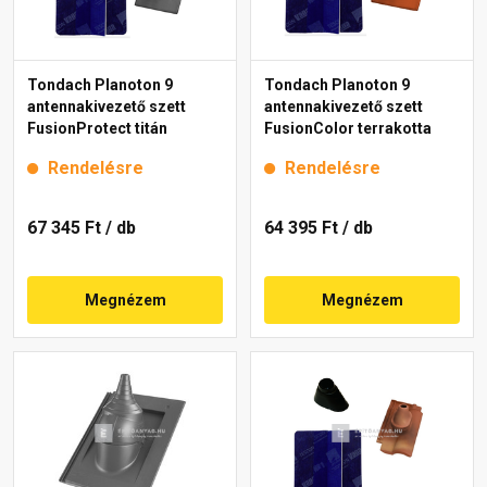
Tondach Planoton 9
Tondach Planoton 9
antennakivezető szett
antennakivezető szett
FusionProtect titán
FusionColor terrakotta
Rendelésre
Rendelésre
67 345 Ft
/ db
64 395 Ft
/ db
Megnézem
Megnézem