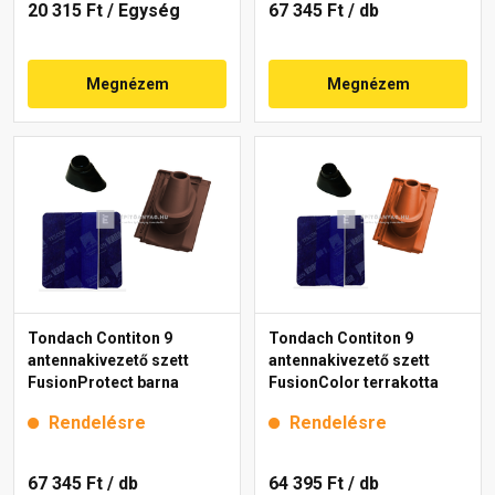
20 315 Ft
/ Egység
67 345 Ft
/ db
Megnézem
Megnézem
Tondach Contiton 9
Tondach Contiton 9
antennakivezető szett
antennakivezető szett
FusionProtect barna
FusionColor terrakotta
Rendelésre
Rendelésre
67 345 Ft
/ db
64 395 Ft
/ db