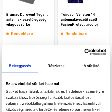
Bramac Durovent Tegalit
Tondach Veneton 14
antennakivezető egység
antennakivezető szett
világosszürke
FusionProtect tricolor
Rendelésre
Rendelésre
38 405 Ft
/ db
67 345 Ft
/ db
Megnézem
Megnézem
Beleegyezés
Részletek
A sütikről
Ez a weboldal sütiket használ
Sütiket használunk a tartalmak és hirdetések személyre
szabásához, közösségi funkciók biztosításához,
valamint weboldalforgalmunk elemzéséhez. Ezenkívül
közösségi média-, hirdető- és elemező partnereinkkel