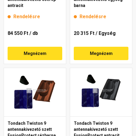
antracit
barna
Rendelésre
Rendelésre
84 550 Ft
/ db
20 315 Ft
/ Egység
Megnézem
Megnézem
Tondach Twiston 9
Tondach Twiston 9
antennakivezető szett
antennakivezető szett
FusionProtect rézbarna
FusionProtect antracit