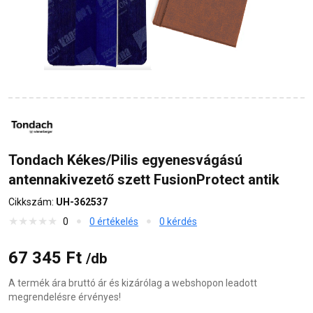
Tondach Kékes/Pilis egyenesvágású
antennakivezető szett FusionProtect antik
Cikkszám:
UH-362537
0
0 értékelés
0 kérdés
67 345 Ft
/db
A termék ára bruttó ár és kizárólag a webshopon leadott
megrendelésre érvényes!