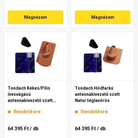
Megnézem
Megnézem
Tondach Kékes/Pilis
Tondach Hódfarkú
ívesvágású
antennakivezető szett
antennakivezető szett
Natur téglavörös
Natur téglavörös
Rendelésre
Rendelésre
64 395 Ft
/ db
64 395 Ft
/ db