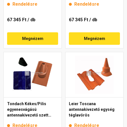
Rendelésre
Rendelésre
67 345 Ft
/ db
67 345 Ft
/ db
Megnézem
Megnézem
Tondach Kékes/Pilis
Leier Toscana
egyenesvágású
antennakivezető egység
antennakivezető szett
téglavörös
Natur téglavörös
Rendelésre
Rendelésre