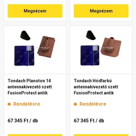
Megnézem
Megnézem
Tondach Planoton 14
Tondach Hódfarkú
antennakivezető szett
antennakivezető szett
FusionProtect antik
FusionProtect antik
Rendelésre
Rendelésre
67 345 Ft
/ db
67 345 Ft
/ db