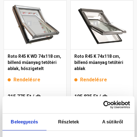
Roto R45 K WD 74x118 cm,
Roto R45 K 74x118 cm,
billenő műanyag tetőtéri
billenő műanyag tetőtéri
ablak, hőszigetelt
ablak
Rendelésre
Rendelésre
215 775 Ft
/ db
195 835 Ft
/ db
Megnézem
Megnézem
Beleegyezés
Részletek
A sütikről