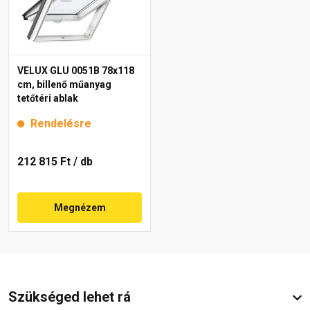
VELUX GLU 0051B 78x118
cm, billenő műanyag
tetőtéri ablak
Rendelésre
212 815 Ft
/ db
Megnézem
Szükséged lehet rá