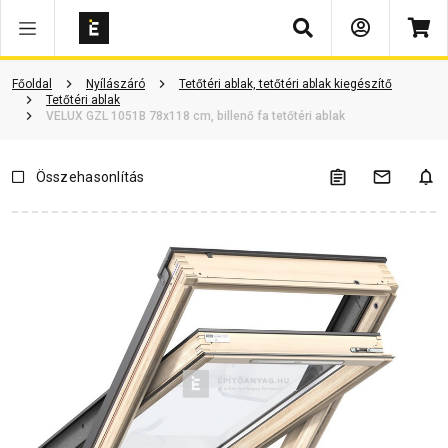
Keresés
Vásárlói vélemények
Kérdések és válaszok
Kapcsolódó cikkek
Főoldal
Nyílászáró
Tetőtéri ablak, tetőtéri ablak kiegészítő
Tetőtéri ablak
VELUX GZL 1051B 78x118 cm, billenő fa tetőtéri ablak
Összehasonlítás