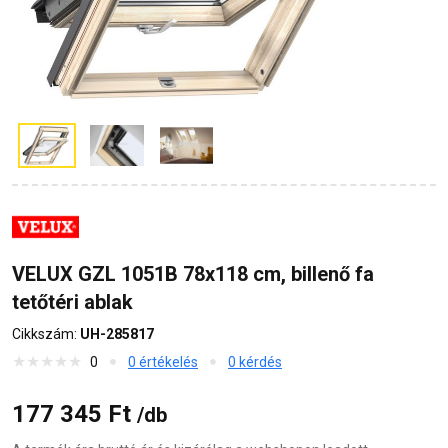
VELUX GZL 1051B 78x118 cm, billenő fa
tetőtéri ablak
Cikkszám:
UH-285817
0
0 értékelés
0 kérdés
177 345 Ft
/db