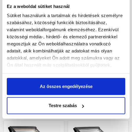
Ez a weboldal sütiket használ
Sütiket használunk a tartalmak és hirdetések személyre
szabásához, közösségi funkciók biztosításához,
valamint weboldalforgalmunk elemzéséhez. Ezenkívül
közösségi média-, hirdető- és elemező partnereinkkel
megosztjuk az Ön weboldalhasználatra vonatkozó
Fakro PTP-V U3 78x118
Roto R45 H 74x118 cm,
adatait, akik kombinálhatják az adatokat más olyan
cm, billenő műanyag
billenő fa tetőtéri ablak
adatokkal, amelyeket Ön adott meg számukra vagy az
tetőtéri ablak
Ön által használt más szolgáltatásokból gyűjtöttek.
Rendelésre
Rendelésre
Az összes engedélyezése
147 755 Ft
/ db
159 510 Ft
/ db
Testre szabás
Megnézem
Megnézem