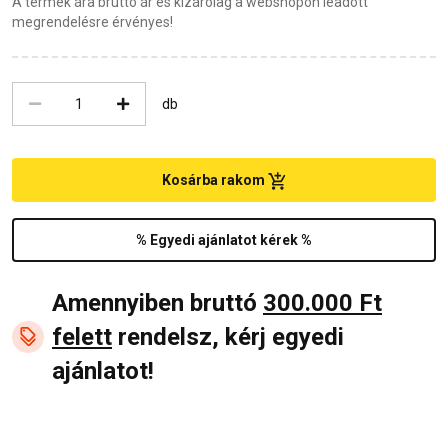
A termék ára bruttó ár és kizárólag a webshopon leadott
megrendelésre érvényes!
db
Kosárba rakom
% Egyedi ajánlatot kérek %
Amennyiben bruttó
300.000 Ft
felett
rendelsz, kérj egyedi
ajánlatot!