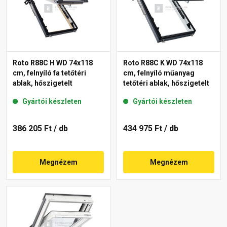
Roto R88C H WD 74x118
Roto R88C K WD 74x118
cm, felnyíló fa tetőtéri
cm, felnyíló műanyag
ablak, hőszigetelt
tetőtéri ablak, hőszigetelt
Gyártói készleten
Gyártói készleten
386 205 Ft
/ db
434 975 Ft
/ db
Megnézem
Megnézem