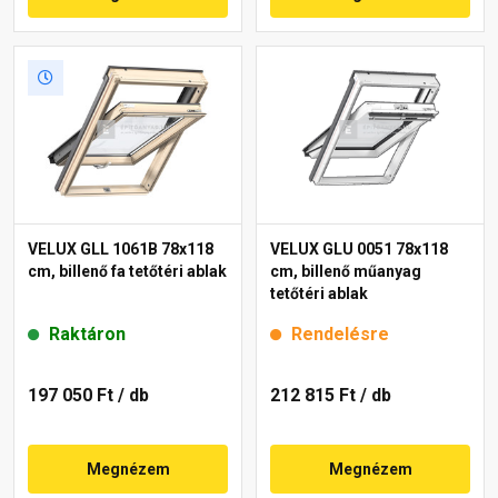
VELUX GLL 1061B 78x118
VELUX GLU 0051 78x118
cm, billenő fa tetőtéri ablak
cm, billenő műanyag
tetőtéri ablak
Raktáron
Rendelésre
197 050 Ft
/ db
212 815 Ft
/ db
Megnézem
Megnézem