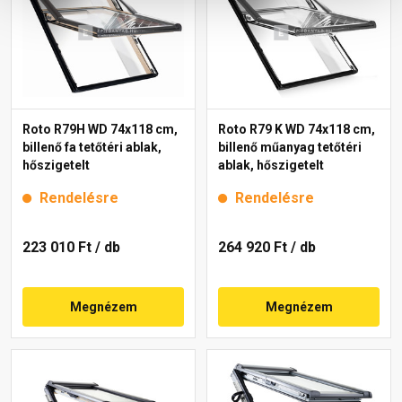
Roto R79H WD 74x118 cm,
Roto R79 K WD 74x118 cm,
billenő fa tetőtéri ablak,
billenő műanyag tetőtéri
hőszigetelt
ablak, hőszigetelt
Rendelésre
Rendelésre
223 010 Ft
/ db
264 920 Ft
/ db
Megnézem
Megnézem