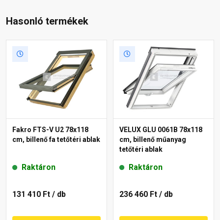
Hasonló termékek
Fakro FTS-V U2 78x118
VELUX GLU 0061B 78x118
cm, billenő fa tetőtéri ablak
cm, billenő műanyag
tetőtéri ablak
Raktáron
Raktáron
131 410 Ft
/ db
236 460 Ft
/ db