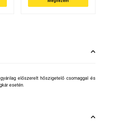
Megnézem
gyárilag előszerelt hőszigetelő csomaggal és
égkár esetén.