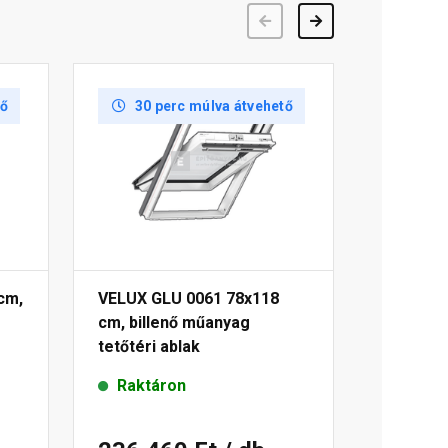
Előző
Következő
tő
30 perc múlva átvehető
cm,
VELUX GLU 0061 78x118
cm, billenő műanyag
tetőtéri ablak
Raktáron