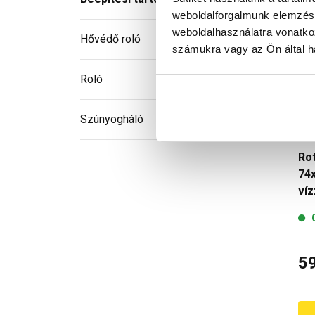
weboldalforgalmunk elemzésé
weboldalhasználatra vonatko
Hővédő roló
számukra vagy az Ön által ha
Roló
Szúnyogháló
Ro
74
ví
5