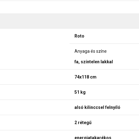
Roto
Anyaga és színe
fa, színtelen lakkal
74x118 cm
51 kg
alsó kilinccsel felnyíló
2 rétegű
energiatakarékos