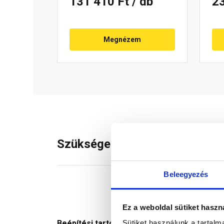
131 410 Ft
/ db
2
Megnézem
Szükséged lehet rá
Beleegyezés
Ez a weboldal sütiket haszn
Sütiket használunk a tartal
Beépítési tartozék