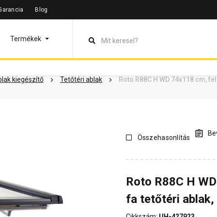
Garancia
Blog
leírás
Termékinformáció
Dokumentumok
Vásárlói vélem
Termékek
ablak kiegészítő
Tetőtéri ablak
Roto R88C H WD 74x118 cm, felny
Bev
Összehasonlítás
Roto R88C H WD 
fa tetőtéri ablak,
Cikkszám:
UH-427923