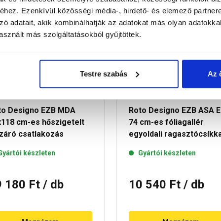
hez. Ezenkívül közösségi média-, hirdető- és elemező partner
zó adatait, akik kombinálhatják az adatokat más olyan adatokka
sznált más szolgáltatásokból gyűjtöttek.
Testre szabás
Az 
to Designo EZB MDA
Roto Designo EZB ASA 
x118 cm-es hőszigetelt
74 cm-es fóliagallér
zzáró csatlakozás
egyoldali ragasztócsíkka
Gyártói készleten
Gyártói készleten
9 180 Ft
/ db
10 540 Ft
/ db