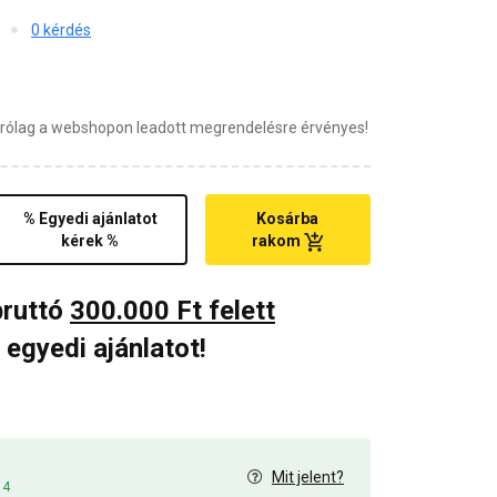
0 kérdés
zárólag a webshopon leadott megrendelésre érvényes!
% Egyedi ajánlatot
Kosárba
kérek %
rakom
bruttó
300.000 Ft felett
 egyedi ajánlatot!
Mit jelent?
14