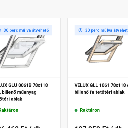
30 perc múlva átvehető
30 perc múlva átvehe
LUX GLU 0061B 78x118
VELUX GLL 1061 78x118 
 billenő műanyag
billenő fa tetőtéri ablak
őtéri ablak
Raktáron
Raktáron