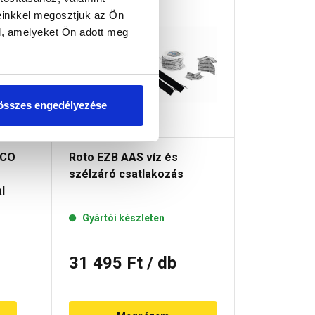
einkkel megosztjuk az Ön
l, amelyeket Ön adott meg
összes engedélyezése
ECO
Roto EZB AAS víz és
Roto De
szélzáró csatlakozás
cm-es b
l
hősziget
profilos
Gyártói készleten
Gyártó
31 495 Ft
/ db
60 20