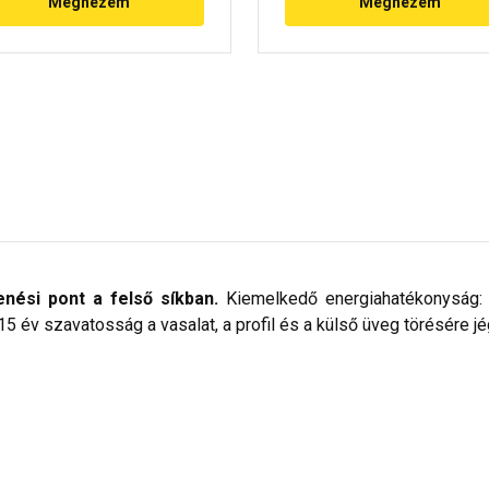
Megnézem
Megnézem
enési pont a felső síkban.
Kiemelkedő energiahatékonyság: 
 15 év szavatosság a vasalat, a profil és a külső üveg törésére j