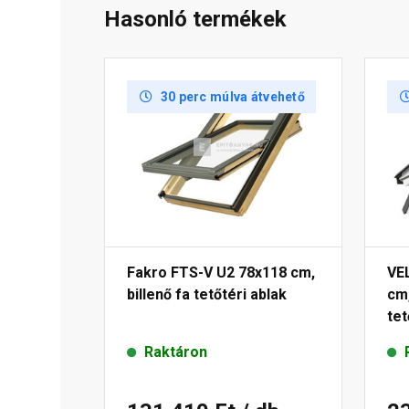
Hasonló termékek
30 perc múlva átvehető
Fakro FTS-V U2 78x118 cm,
VE
billenő fa tetőtéri ablak
cm,
tet
Raktáron