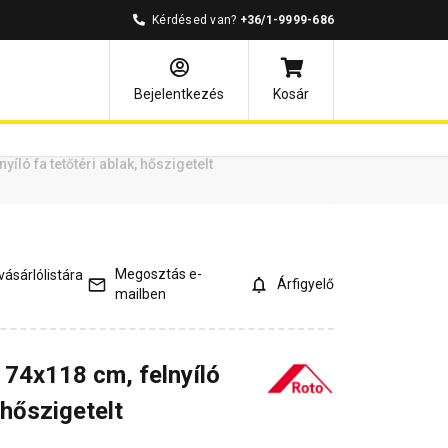
Kérdésed van?
+36/1-9999-686
ények
Kérdések és válaszok
Bejelentkezés
Kosár
íló fa tetőtéri ablak, hőszigetelt
Megosztás e-
ásárlólistára
Árfigyelő
mailben
74x118 cm, felnyíló
 hőszigetelt