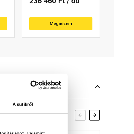
236 460 Ft
/ db
Megnézem
A sütikről
Előző
Következő
tosításához, valamint