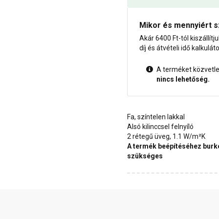
Mikor és mennyiért s
Akár 6400 Ft-tól kiszállítj
díj és átvételi idő kalkulát
A terméket közvetlen
nincs lehetőség.
Fa, színtelen lakkal
Alsó kilinccsel felnyíló
2 rétegű üveg, 1.1 W/m²K
A termék beépítéséhez burko
szükséges