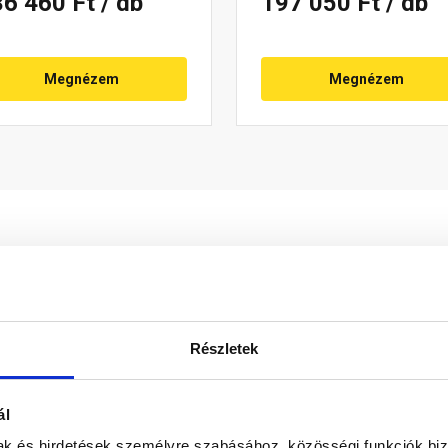
36 460 Ft
/ db
197 050 Ft
/ db
Megnézem
Megnézem
Részletek
ál
mak és hirdetések személyre szabásához, közösségi funkciók biz