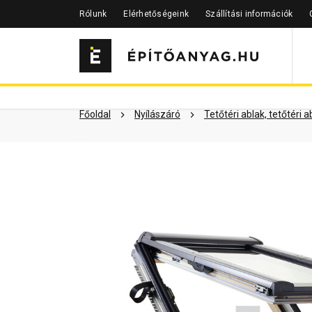
Rólunk
Elérhetőségeink
Szállítási információk
Szükséged lehet rá
Részletes 
Kapcsolódó cikkek
Főoldal
Nyílászáró
Tetőtéri ablak, tetőtéri 