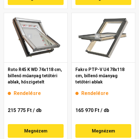
Roto R45 K WD 74x118 cm,
Fakro PTP-V U4 78x118
billenő műanyag tetőtéri
cm, billenő műanyag
ablak, hőszigetelt
tetőtéri ablak
Rendelésre
Rendelésre
215 775 Ft
/ db
165 970 Ft
/ db
Megnézem
Megnézem