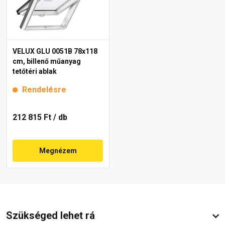
VELUX GLU 0051B 78x118
cm, billenő műanyag
tetőtéri ablak
Rendelésre
212 815 Ft
/ db
Megnézem
Szükséged lehet rá