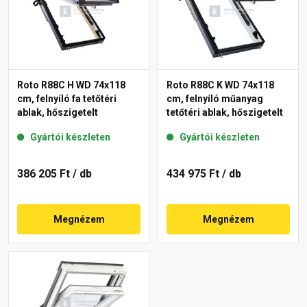
Roto R88C H WD 74x118
Roto R88C K WD 74x118
cm, felnyíló fa tetőtéri
cm, felnyíló műanyag
ablak, hőszigetelt
tetőtéri ablak, hőszigetelt
Gyártói készleten
Gyártói készleten
386 205 Ft
/ db
434 975 Ft
/ db
Megnézem
Megnézem