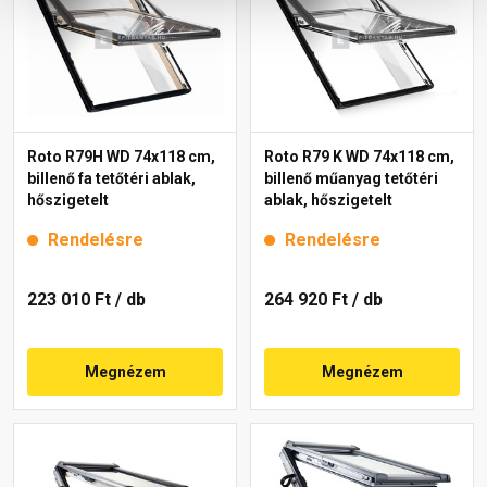
Roto R79H WD 74x118 cm,
Roto R79 K WD 74x118 cm,
billenő fa tetőtéri ablak,
billenő műanyag tetőtéri
hőszigetelt
ablak, hőszigetelt
Rendelésre
Rendelésre
223 010 Ft
/ db
264 920 Ft
/ db
Megnézem
Megnézem