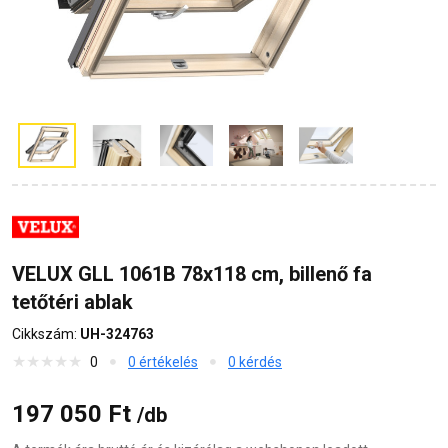
VELUX GLL 1061B 78x118 cm, billenő fa
tetőtéri ablak
Cikkszám:
UH-324763
0
0 értékelés
0 kérdés
197 050 Ft
/db