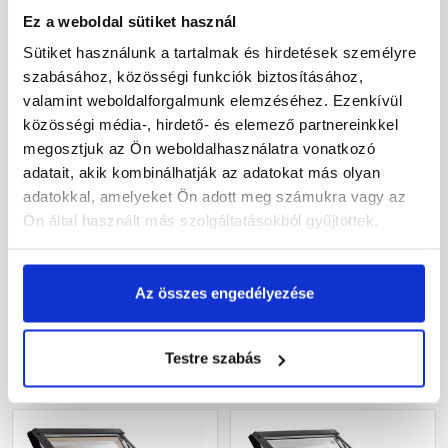
Ez a weboldal sütiket használ
Sütiket használunk a tartalmak és hirdetések személyre
szabásához, közösségi funkciók biztosításához,
valamint weboldalforgalmunk elemzéséhez. Ezenkívül
közösségi média-, hirdető- és elemező partnereinkkel
megosztjuk az Ön weboldalhasználatra vonatkozó
Fakro PTP-V U3 78x118
Roto R45 H 74x118 cm,
adatait, akik kombinálhatják az adatokat más olyan
cm, billenő műanyag
billenő fa tetőtéri ablak
adatokkal, amelyeket Ön adott meg számukra vagy az
tetőtéri ablak
Ön által használt más szolgáltatásokból gyűjtöttek.
Rendelésre
Rendelésre
Az összes engedélyezése
147 755 Ft
/ db
159 510 Ft
/ db
Testre szabás
Megnézem
Megnézem