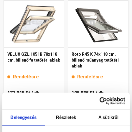
VELUX GZL 1051B 78x118
Roto R45 K 74x118 cm,
cm, billenő fa tetőtéri ablak
billenő műanyag tetőtéri
ablak
Rendelésre
Rendelésre
177 345 Ft
/ db
195 835 Ft
/ db
Megnézem
Megnézem
Beleegyezés
Részletek
A sütikről