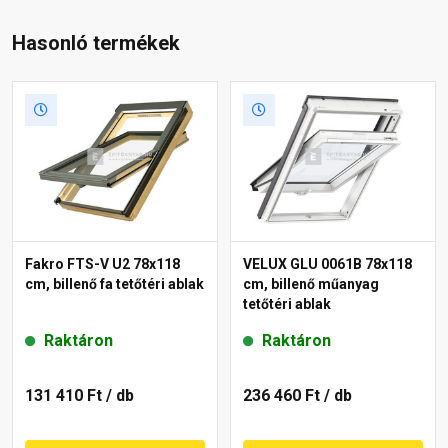
Hasonló termékek
Fakro FTS-V U2 78x118
VELUX GLU 0061B 78x118
cm, billenő fa tetőtéri ablak
cm, billenő műanyag
tetőtéri ablak
Raktáron
Raktáron
131 410 Ft
/ db
236 460 Ft
/ db