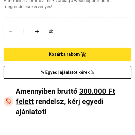
A termék ára bruttó ár és kizárólag a webshopon leadott
megrendelésre érvényes!
db
Kosárba rakom
% Egyedi ajánlatot kérek %
Amennyiben bruttó
300.000 Ft
felett
rendelsz, kérj egyedi
ajánlatot!