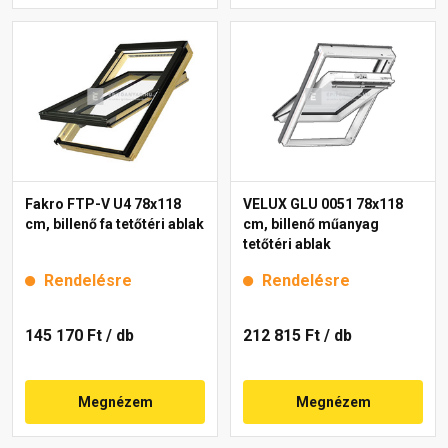
Fakro FTP-V U4 78x118
VELUX GLU 0051 78x118
cm, billenő fa tetőtéri ablak
cm, billenő műanyag
tetőtéri ablak
Rendelésre
Rendelésre
145 170 Ft
/ db
212 815 Ft
/ db
Megnézem
Megnézem