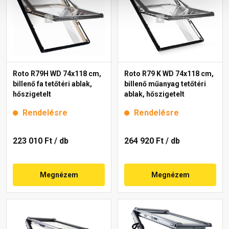
Roto R79H WD 74x118 cm,
Roto R79 K WD 74x118 cm,
billenő fa tetőtéri ablak,
billenő műanyag tetőtéri
hőszigetelt
ablak, hőszigetelt
Rendelésre
Rendelésre
223 010 Ft
/ db
264 920 Ft
/ db
Megnézem
Megnézem