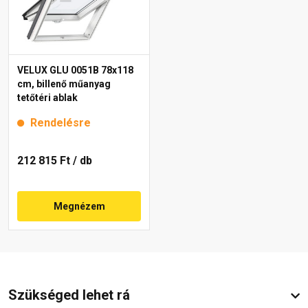
VELUX GLU 0051B 78x118
cm, billenő műanyag
tetőtéri ablak
Rendelésre
212 815 Ft
/ db
Megnézem
Szükséged lehet rá