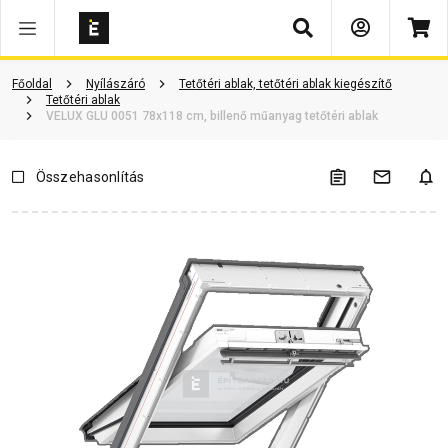
Keresés
Vásárlói vélemények
Kérdések és válaszok
Kapcsolódó cikkek
Főoldal
Nyílászáró
Tetőtéri ablak, tetőtéri ablak kiegészítő
Tetőtéri ablak
VELUX GLU 0051 78x118 cm, billenő műanyag tetőtéri ablak
Összehasonlítás