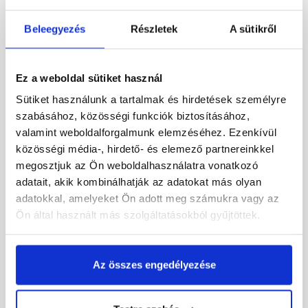
Beleegyezés
Részletek
A sütikről
177 345 Ft
/ db
195 835 Ft
/ db
Ez a weboldal sütiket használ
Megnézem
Megnézem
Sütiket használunk a tartalmak és hirdetések személyre
szabásához, közösségi funkciók biztosításához,
valamint weboldalforgalmunk elemzéséhez. Ezenkívül
közösségi média-, hirdető- és elemező partnereinkkel
megosztjuk az Ön weboldalhasználatra vonatkozó
adatait, akik kombinálhatják az adatokat más olyan
adatokkal, amelyeket Ön adott meg számukra vagy az
Ön által használt más szolgáltatásokból gyűjtöttek.
Fakro PTP-V U3 78x118
Roto R45 H 74x118 cm,
cm, billenő műanyag
billenő fa tetőtéri ablak
Az összes engedélyezése
tetőtéri ablak
Rendelésre
Rendelésre