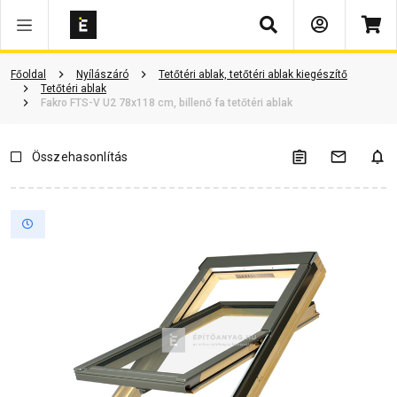
Keresés
Vásárlói vélemények
Kérdések és válaszok
Kapcsolódó cikkek
Főoldal
Nyílászáró
Tetőtéri ablak, tetőtéri ablak kiegészítő
Tetőtéri ablak
Fakro FTS-V U2 78x118 cm, billenő fa tetőtéri ablak
Összehasonlítás