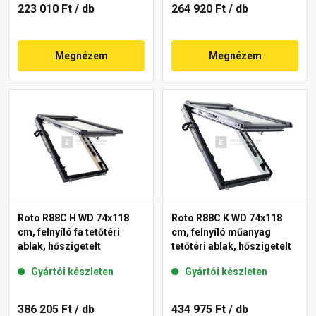
223 010 Ft
/ db
264 920 Ft
/ db
Megnézem
Megnézem
Roto R88C H WD 74x118
Roto R88C K WD 74x118
cm, felnyíló fa tetőtéri
cm, felnyíló műanyag
ablak, hőszigetelt
tetőtéri ablak, hőszigetelt
Gyártói készleten
Gyártói készleten
386 205 Ft
/ db
434 975 Ft
/ db