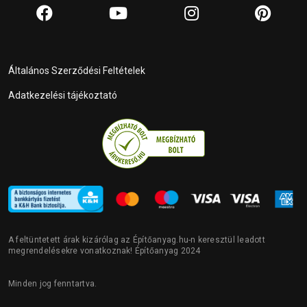
Általános Szerződési Feltételek
Adatkezelési tájékoztató
A feltüntetett árak kizárólag az Építőanyag.hu-n keresztül leadott
megrendelésekre vonatkoznak! Építőanyag 2024
Minden jog fenntartva.