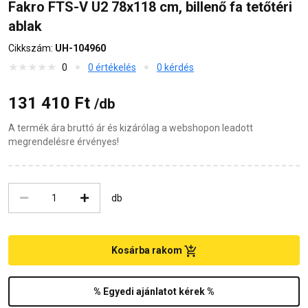
Fakro FTS-V U2 78x118 cm, billenő fa tetőtéri
ablak
Cikkszám:
UH-104960
0
0 értékelés
0 kérdés
131 410 Ft
/db
A termék ára bruttó ár és kizárólag a webshopon leadott
megrendelésre érvényes!
db
Kosárba rakom
% Egyedi ajánlatot kérek %