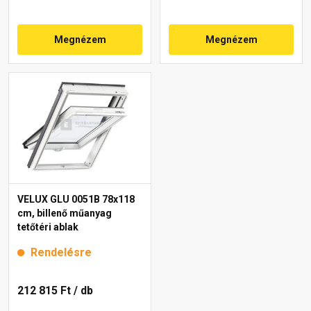
Megnézem
Megnézem
VELUX GLU 0051B 78x118
cm, billenő műanyag
tetőtéri ablak
Rendelésre
212 815 Ft
/ db