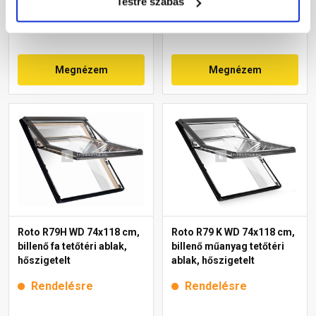
Testre szabás
147 755 Ft
/ db
159 510 Ft
/ db
Megnézem
Megnézem
Roto R79H WD 74x118 cm,
Roto R79 K WD 74x118 cm,
billenő fa tetőtéri ablak,
billenő műanyag tetőtéri
hőszigetelt
ablak, hőszigetelt
Rendelésre
Rendelésre