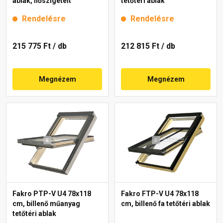
ablak, hőszigetelt
tetőtéri ablak
Rendelésre
Rendelésre
215 775 Ft
/ db
212 815 Ft
/ db
Megnézem
Megnézem
Fakro PTP-V U4 78x118
Fakro FTP-V U4 78x118
cm, billenő műanyag
cm, billenő fa tetőtéri ablak
tetőtéri ablak