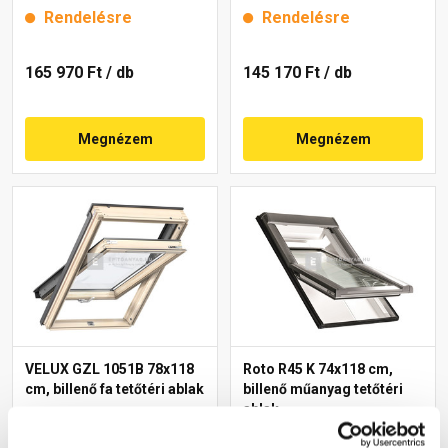
Rendelésre
Rendelésre
165 970 Ft
/ db
145 170 Ft
/ db
Megnézem
Megnézem
VELUX GZL 1051B 78x118
Roto R45 K 74x118 cm,
cm, billenő fa tetőtéri ablak
billenő műanyag tetőtéri
ablak
Rendelésre
Rendelésre