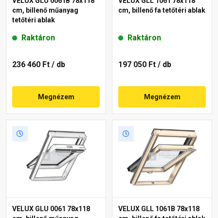
VELUX GLU 0061B 78x118
VELUX GLL 1061 78x118
cm, billenő műanyag
cm, billenő fa tetőtéri ablak
tetőtéri ablak
Raktáron
Raktáron
236 460 Ft
/ db
197 050 Ft
/ db
Megnézem
Megnézem
VELUX GLU 0061 78x118
VELUX GLL 1061B 78x118