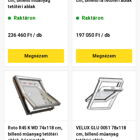
cm, billenő műanyag
cm, billenő fa tetőtéri ablak
tetőtéri ablak
Raktáron
Raktáron
236 460 Ft
/ db
197 050 Ft
/ db
Megnézem
Megnézem
Roto R45 K WD 74x118 cm,
VELUX GLU 0051 78x118
billenő műanyag tetőtéri
cm, billenő műanyag