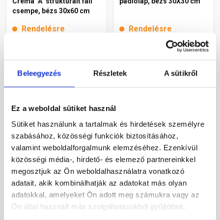
Crema "A" strukturált fali
padlólap, bézs 30X30 cm
csempe, bézs 30x60 cm
Rendelésre
Rendelésre
8 270 Ft
/ m2
Beleegyezés
Részletek
A sütikről
Megnézem
Megnézem
Ez a weboldal sütiket használ
Sütiket használunk a tartalmak és hirdetések személyre
szabásához, közösségi funkciók biztosításához,
valamint weboldalforgalmunk elemzéséhez. Ezenkívül
közösségi média-, hirdető- és elemező partnereinkkel
megosztjuk az Ön weboldalhasználatra vonatkozó
adatait, akik kombinálhatják az adatokat más olyan
adatokkal, amelyeket Ön adott meg számukra vagy az
Paradyz Synergy Beige fali
Paradyz Sunlight Stone
Ön által használt más szolgáltatásokból gyűjtöttek.
csempe, bézs 30x60 cm
Beige fali csempe, bézs