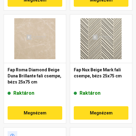
Fap Roma Diamond Beige
Fap Nux Beige Mark fali
Duna Brillante fali csempe,
csempe, bézs 25x75 cm
bézs 25x75 cm
Raktáron
Raktáron
Megnézem
Megnézem