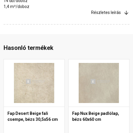
14 db/doboz
1,4 m²/doboz
Részletes leírás
Hasonló termékek
Fap Desert Beige fali
Fap Nux Beige padlólap,
csempe, bézs 30,5x56 cm
bézs 60x60 cm