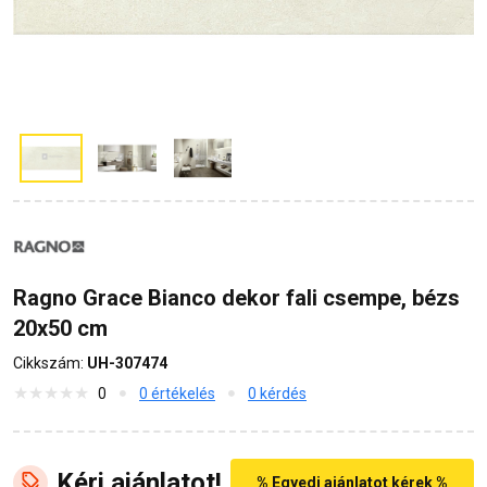
Ragno Grace Bianco dekor fali csempe, bézs
20x50 cm
Cikkszám:
UH-307474
0
0 értékelés
0 kérdés
Kérj ajánlatot!
% Egyedi ajánlatot kérek %