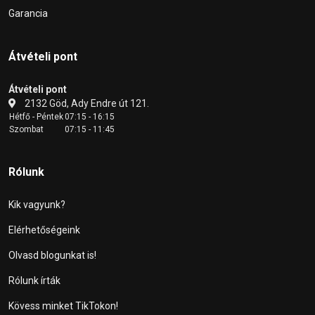
Garancia
Átvételi pont
Átvételi pont
2132 Göd, Ady Endre út 121.
Hétfő - Péntek
07:15 - 16:15
Szombat
07:15 - 11:45
Rólunk
Kik vagyunk?
Elérhetőségeink
Olvasd blogunkat is!
Rólunk írták
Kövess minket TikTokon!