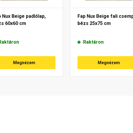
 Nux Beige padlólap,
Fap Nux Beige fali csem
zs 60x60 cm
bézs 25x75 cm
Raktáron
Raktáron
Megnézem
Megnézem