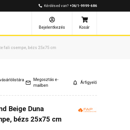
Kérdésed van?
+36/1-9999-686
és válaszok
Kapcsolódó cikkek
Bejelentkezés
Kosár
e fali csempe, bézs 25x75 cm
Megosztás e-
ásárlólistára
Árfigyelő
mailben
nd Beige Duna
sempe, bézs 25x75 cm