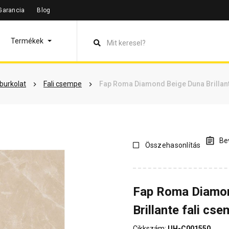
Garancia
Blog
leírás
Termékinformáció
Vásárlói vélemények
Kérdések 
Termékek
lburkolat
Fali csempe
Fap Roma Diamond Beige Duna Brillant
Bev
Összehasonlítás
Fap Roma Diamo
Brillante fali c
Cikkszám:
UH-C001550