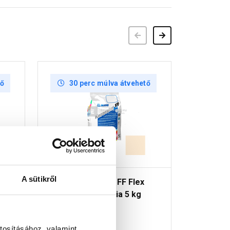
Előző
Következő
tő
30 perc múlva átvehető
30 
A sütikről
Mapei Keracolor FF Flex
Mapei Ke
 kg
fugázó 131, vanília 5 kg
fugázó 1
Raktáron
Raktá
tosításához, valamint