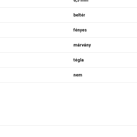
8,5 mm
beltér
fényes
márvány
tégla
nem