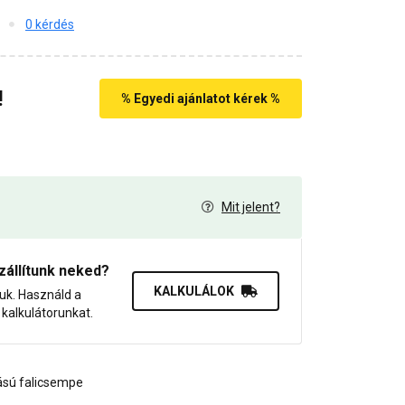
0 kérdés
!
% Egyedi ajánlatot kérek %
Mit jelent?
0
zállítunk neked?
KALKULÁLOK
juk. Használd a
dő kalkulátorunkat.
ású falicsempe