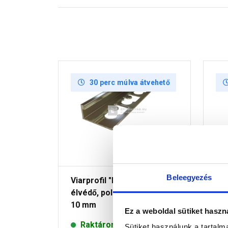
30 perc múlva átvehető
Beleegyezés
Viarprofil "L" szögletes
Via
élvédő, polír króm, 270 cm x
kr
10 mm
Ez a weboldal sütiket haszn
Raktáron
Sütiket használunk a tartal