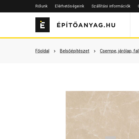
Rólunk
Elérhetőségeink
Szállítási információk
Szükséged lehet rá
Részletes 
Főoldal
Belsőépítészet
Csempe, járólap, fa