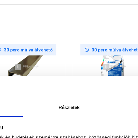
30 perc múlva átvehető
30 perc múlva átvehe
Részletek
rprofil dekor profil, polír
Mapei Keracolor FF Flex
óm, 270 cm x 15 mm
fugázó 103, holdfehér 5
ál
Raktáron
Raktáron
mak és hirdetések személyre szabásához, közösségi funkciók biz