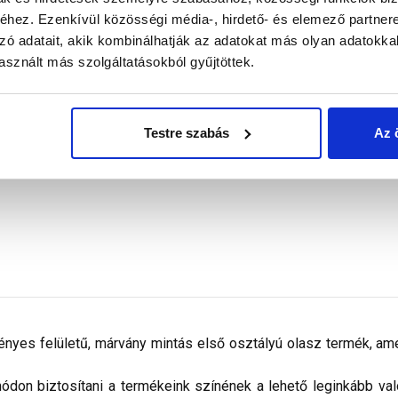
hez. Ezenkívül közösségi média-, hirdető- és elemező partner
zó adatait, akik kombinálhatják az adatokat más olyan adatokka
 760 Ft
/ db
4 580 Ft
/ db
sznált más szolgáltatásokból gyűjtöttek.
916 Ft / kg
Megnézem
Megnézem
Testre szabás
Az 
ényes felületű, márvány mintás első osztályú olasz termék, amel
don biztosítani a termékeink színének a lehető leginkább val