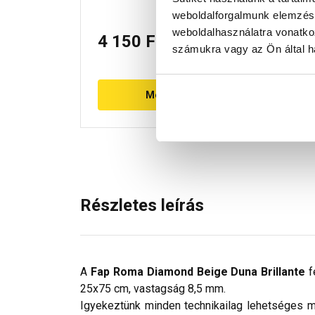
weboldalforgalmunk elemzésé
weboldalhasználatra vonatko
4 150 Ft
/ db
6
számukra vagy az Ön által ha
Megnézem
Részletes leírás
A
Fap Roma Diamond Beige Duna Brillante
f
25x75 cm, vastagság 8,5 mm.
Igyekeztünk minden technikailag lehetséges mó