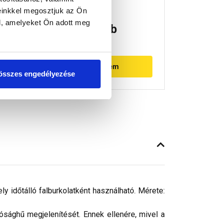
einkkel megosztjuk az Ön
l, amelyeket Ön adott meg
4 580 Ft
/ db
4 580
916 Ft / kg
916 Ft / kg
Megnézem
összes engedélyezése
y időtálló falburkolatként használható. Mérete:
ósághű megjelenítését. Ennek ellenére, mivel a