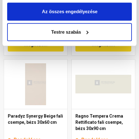
Rendelésre
Rendelésre
Az összes engedélyezése
18 590 Ft
/ m2
Testre szabás
Megnézem
Megnézem
Paradyz Synergy Beige fali
Ragno Tempera Crema
csempe, bézs 30x60 cm
Rettificato fali csempe,
bézs 30x90 cm