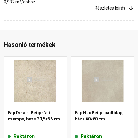
0,937 m²/doboz
Részletes leírás
Hasonló termékek
Fap Desert Beige fali
Fap Nux Beige padlólap,
csempe, bézs 30,5x56 cm
bézs 60x60 cm
Raktáron
Raktáron