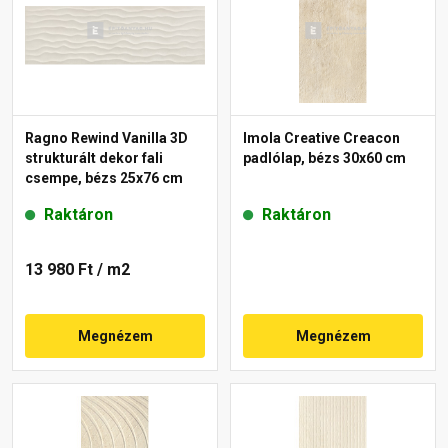
Ragno Rewind Vanilla 3D
Imola Creative Creacon
strukturált dekor fali
padlólap, bézs 30x60 cm
csempe, bézs 25x76 cm
Raktáron
Raktáron
13 980 Ft
/ m2
Megnézem
Megnézem