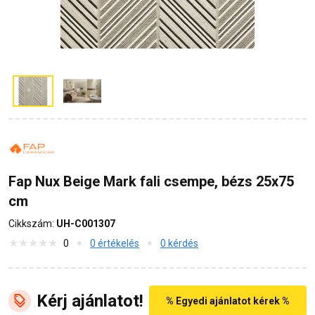
Fap Nux Beige Mark fali csempe, bézs 25x75
cm
Cikkszám:
UH-C001307
0
0 értékelés
0 kérdés
Kérj ajánlatot!
% Egyedi ajánlatot kérek %