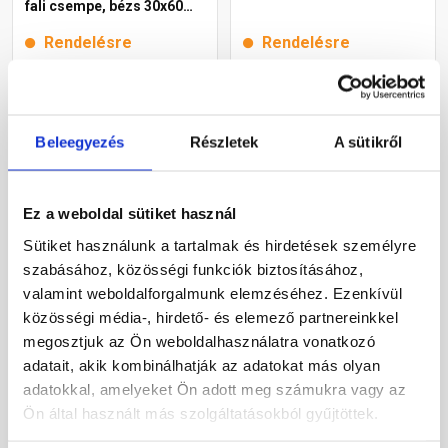
fali csempe, bézs 30x60
cm
Rendelésre
Rendelésre
8 270 Ft
/ m2
Beleegyezés
Részletek
A sütikről
Megnézem
Megnézem
Ez a weboldal sütiket használ
Sütiket használunk a tartalmak és hirdetések személyre
szabásához, közösségi funkciók biztosításához,
valamint weboldalforgalmunk elemzéséhez. Ezenkívül
közösségi média-, hirdető- és elemező partnereinkkel
megosztjuk az Ön weboldalhasználatra vonatkozó
adatait, akik kombinálhatják az adatokat más olyan
adatokkal, amelyeket Ön adott meg számukra vagy az
Paradyz Sunlight Sand
Ragno Tempera Crema
Ön által használt más szolgáltatásokból gyűjtöttek.
Dark Crema fali csempe,
Trape strukturált fali
bézs 30x60 cm
csempe, bézs 30x90 cm