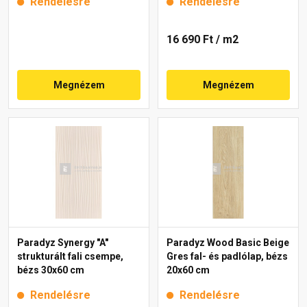
Rendelésre
Rendelésre
16 690 Ft
/ m2
Megnézem
Megnézem
Paradyz Synergy "A"
Paradyz Wood Basic Beige
strukturált fali csempe,
Gres fal- és padlólap, bézs
bézs 30x60 cm
20x60 cm
Rendelésre
Rendelésre