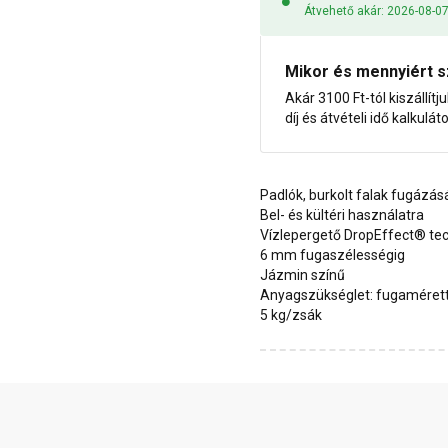
Átvehető akár: 2026-08-0
Mikor és mennyiért s
Akár 3100 Ft-tól kiszállítj
díj és átvételi idő kalkulát
Padlók, burkolt falak fugázá
Bel- és kültéri használatra
Vízlepergető DropEffect® te
6 mm fugaszélességig
Jázmin színű
Anyagszükséglet: fugamérett
5 kg/zsák