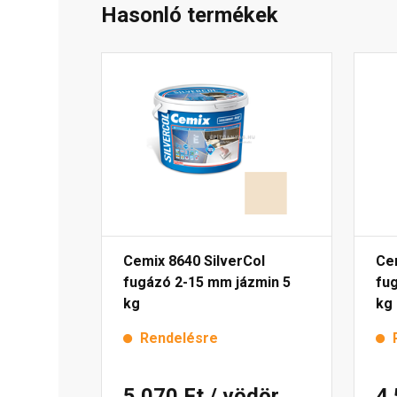
Hasonló termékek
Cemix 8640 SilverCol
Ce
fugázó 2-15 mm jázmin 5
fu
kg
kg
Rendelésre
5 070 Ft
/ vödör
4