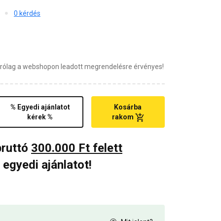
0 kérdés
zárólag a webshopon leadott megrendelésre érvényes!
% Egyedi ajánlatot
Kosárba
kérek %
rakom
bruttó
300.000 Ft felett
 egyedi ajánlatot!