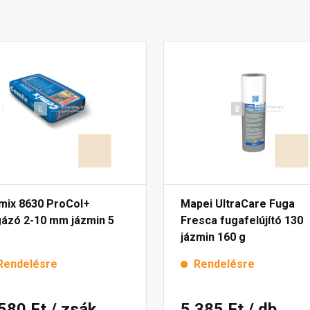
mix 8630 ProCol+
Mapei UltraCare Fuga
gázó 2-10 mm jázmin 5
Fresca fugafelújító 130
jázmin 160 g
Rendelésre
Rendelésre
 580 Ft
/ zsák
5 385 Ft
/ db