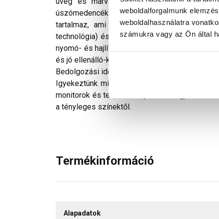
üveg és márványmozaik burkolat fugázására.
weboldalforgalmunk elemzésé
úszómedencék, fürdőszobák, konyhák, valamint 
weboldalhasználatra vonatko
tartalmaz, ami miatt a fugaanyag rendkívül
számukra vagy az Ön által ha
technológia) és foltosodásálló lesz. A javasol
nyomó- és hajlítószilárdságú, fagyás-olvadási 
és jó ellenálló-képesség jellemzi a gyenge (pH
Bedolgozási idő: kb. 2 óra, járható: kb. 24 óra m
Igyekeztünk minden technikailag lehetséges mó
monitorok és telefonok kijelzőin megjelenő szí
a tényleges színektől.
Termékinformáció
Alapadatok