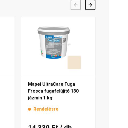
Előző
Következő
Mapei UltraCare Fuga
Fresca fugafelújító 130
jázmin 1 kg
Rendelésre
14 330 Ft
/ db