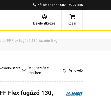
Kérdésed van?
+36/1-9999-686
ények
Kérdések és válaszok
Bejelentkezés
Kosár
lor FF Flex fugázó 130, jázmin 5 kg
Megosztás e-
ásárlólistára
Árfigyelő
mailben
FF Flex fugázó 130,