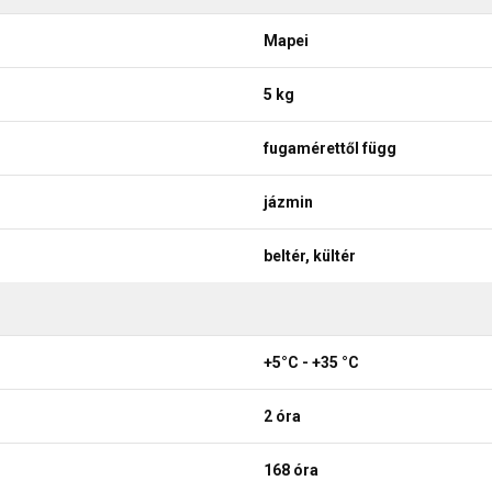
Mapei
5 kg
fugamérettől függ
jázmin
beltér, kültér
+5°C - +35 °C
2 óra
168 óra