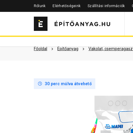
Rólunk
Elérhetőségeink
Szállítási információk
Szükséged lehet rá
Részletes 
Kapcsolódó cikkek
Főoldal
Építőanyag
Vakolat, csemperagaszt
30 perc múlva átvehető