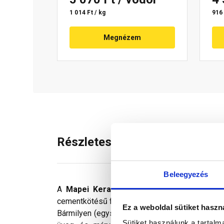
1 014 Ft / kg
916 
Megnézem
Részletes leírás
Beleegyezés
A
Mapei Keracolor FF Flex fugázó
fokozot
cementkötésű fugázóhabarcs. Alkalmazható 6 
Ez a weboldal sütiket haszn
Bármilyen (egyszer, vagy kétszer égetett, klinke
Sütiket használunk a tartal