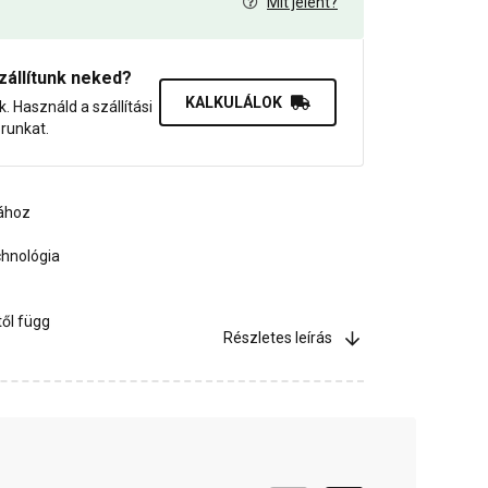
Mit jelent?
7
zállítunk neked?
KALKULÁLOK
uk. Használd a szállítási
orunkat.
sához
chnológia
ől függ
Részletes leírás