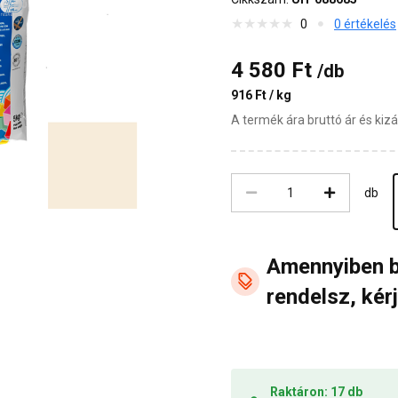
0
0 értékelés
4 580 Ft
/db
916 Ft / kg
A termék ára bruttó ár és ki
db
Amennyiben 
rendelsz, kérj
Raktáron: 17 db