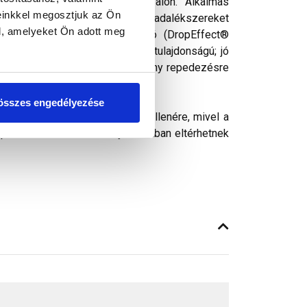
és kültéri padlón, valamint falon. Alkalmas
einkkel megosztjuk az Ön
nak kitöltésére. Olyan hidrofób adalékszereket
l, amelyeket Ön adott meg
é hajlamos, azaz szennytaszító (DropEffect®
ízfelvételű; jó vízlepergetési tulajdonságú; jó
ű zsugorodás jellemzi, nem érzékeny repedezésre
összes engedélyezése
ósághű megjelenítését. Ennek ellenére, mivel a
peken látható színek árnyalataikban eltérhetnek