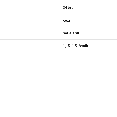
24 óra
kézi
por alapú
1,15-1,5 l/zsák