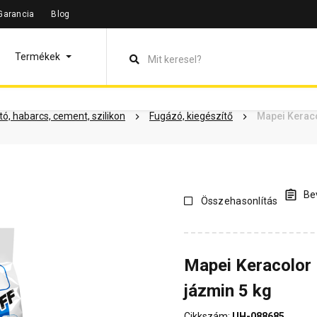
Garancia
Blog
leírás
Termékinformáció
Dokumentumok
Vásárlói vélem
Termékek
ó, habarcs, cement, szilikon
Fugázó, kiegészítő
Mapei Keraco
Bev
Összehasonlítás
Mapei Keracolor 
jázmin 5 kg
Cikkszám:
UH-088685