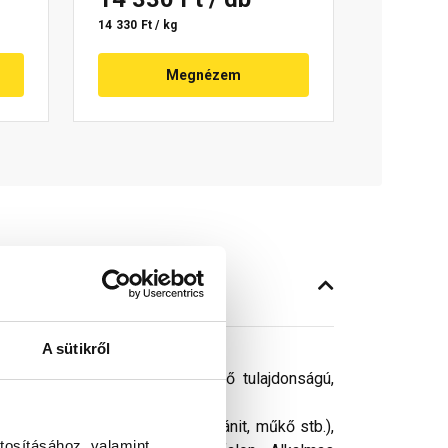
14 330 Ft / kg
Megnézem
A sütikről
ológiával készült, vízlepergető tulajdonságú,
 (természetes kőlap, márvány, gránit, műkő stb.),
tosításához, valamint