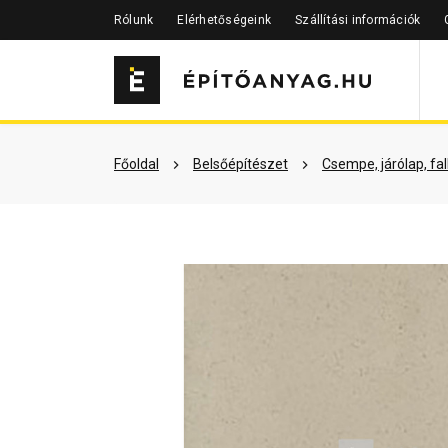
Rólunk
Elérhetőségeink
Szállítási információk
Szükséged lehet rá
Részletes 
Főoldal
Belsőépítészet
Csempe, járólap, fa