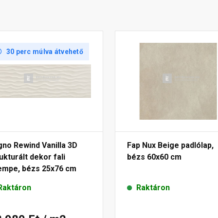
30 perc múlva átvehető
no Rewind Vanilla 3D
Fap Nux Beige padlólap,
ukturált dekor fali
bézs 60x60 cm
empe, bézs 25x76 cm
Raktáron
Raktáron