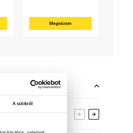
Megnézem
A sütikről
Előző
Következő
tosításához, valamint