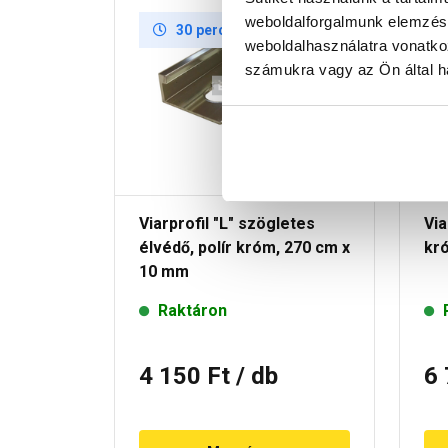
weboldalforgalmunk elemzésé
30 perc múlva átvehető
weboldalhasználatra vonatko
számukra vagy az Ön által ha
Viarprofil "L" szögletes
Via
élvédő, polír króm, 270 cm x
kr
10 mm
Raktáron
4 150 Ft
/ db
6