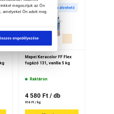
einkkel megosztjuk az Ön
tő
30 perc múlva átvehető
30 
l, amelyeket Ön adott meg
összes engedélyezése
Mapei Keracolor FF Flex
Mapei Ke
 kg
fugázó 131, vanília 5 kg
fugázó 1
Raktáron
Raktá
4 580 Ft
/ db
4 580
916 Ft / kg
916 Ft / kg