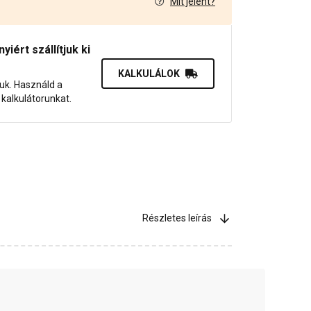
Mit jelent?
0
iért szállítjuk ki
KALKULÁLOK
juk. Használd a
dő kalkulátorunkat.
Részletes leírás