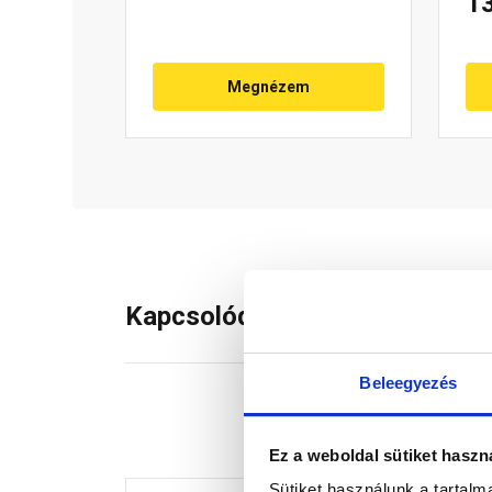
1
Megnézem
Kapcsolódó termékek
Beleegyezés
Ez a weboldal sütiket haszn
Sütiket használunk a tartal