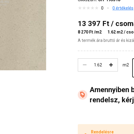
0
0 értékelés
13 397 Ft / cso
8 270 Ft /m2
1.62 m2 / cs
A termék ára bruttó ár és ki
m2
Amennyiben 
rendelsz, kérj
Rendelésre