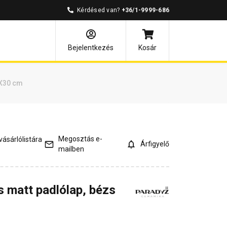
Kérdésed van?
+36/1-9999-686
és válaszok
Kapcsolódó cikkek
Bejelentkezés
Kosár
0X30 cm
Megosztás e-
ásárlólistára
Árfigyelő
mailben
s matt padlólap, bézs