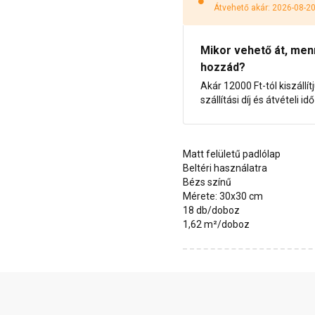
Átvehető akár: 2026-08-2
Mikor vehető át, menny
hozzád?
Akár 12000 Ft-tól kiszállít
szállítási díj és átvételi i
Matt felületű padlólap
Beltéri használatra
Bézs színű
Mérete: 30x30 cm
18 db/doboz
1,62 m²/doboz