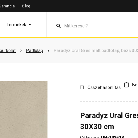
Garancia
Blog
leírás
Termékinformáció
Vásárlói vélemények
Kérdések 
Termékek
lburkolat
Padlólap
Paradyz Ural Gres matt padlólap, bézs 3
Bev
Összehasonlítás
Paradyz Ural Gre
30X30 cm
Cikkszám:
UH-193518