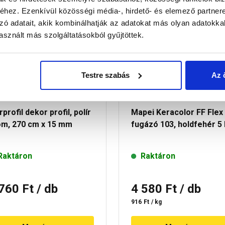
hez. Ezenkívül közösségi média-, hirdető- és elemező partner
30 perc múlva átvehető
30 perc múlva átvehe
zó adatait, akik kombinálhatják az adatokat más olyan adatokka
sznált más szolgáltatásokból gyűjtöttek.
Testre szabás
Az 
rprofil dekor profil, polír
Mapei Keracolor FF Flex
óm, 270 cm x 15 mm
fugázó 103, holdfehér 5
Raktáron
Raktáron
 760 Ft
/ db
4 580 Ft
/ db
916 Ft / kg