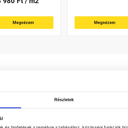
3 980 Ft
/ m2
Megnézem
Megnézem
Részletek
ál
mak és hirdetések személyre szabásához, közösségi funkciók biz