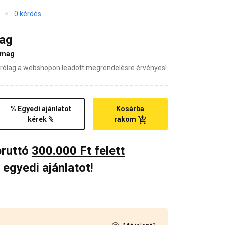
0 kérdés
mag
omag
zárólag a webshopon leadott megrendelésre érvényes!
% Egyedi ajánlatot
Kosárba
kérek %
rakom
bruttó
300.000 Ft felett
 egyedi ajánlatot!