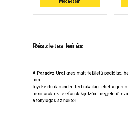
Megnézem
Részletes leírás
A
Paradyz Ural
gres matt felületű padlólap, 
mm.
Igyekeztünk minden technikailag lehetséges mó
monitorok és telefonok kijelzőin megjelenő szí
a tényleges színektől.